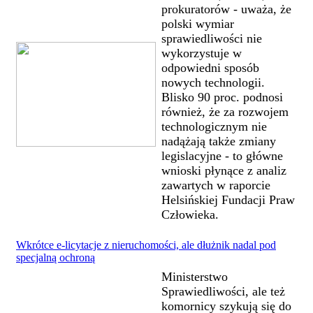
prokuratorów - uważa, że
polski wymiar
sprawiedliwości nie
wykorzystuje w
odpowiedni sposób
nowych technologii.
Blisko 90 proc. podnosi
również, że za rozwojem
technologicznym nie
nadążają także zmiany
legislacyjne - to główne
wnioski płynące z analiz
zawartych w raporcie
Helsińskiej Fundacji Praw
Człowieka.
Wkrótce e-licytacje z nieruchomości, ale dłużnik nadal pod
specjalną ochroną
Ministerstwo
Sprawiedliwości, ale też
komornicy szykują się do