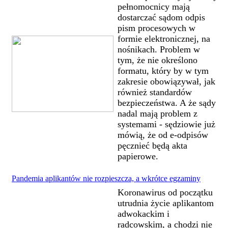
pełnomocnicy mają
dostarczać sądom odpis
pism procesowych w
formie elektronicznej, na
nośnikach. Problem w
tym, że nie określono
formatu, który by w tym
zakresie obowiązywał, jak
również standardów
bezpieczeństwa. A że sądy
nadal mają problem z
systemami - sędziowie już
mówią, że od e-odpisów
pęcznieć będą akta
papierowe.
Pandemia aplikantów nie rozpieszcza, a wkrótce egzaminy
Koronawirus od początku
utrudnia życie aplikantom
adwokackim i
radcowskim, a chodzi nie