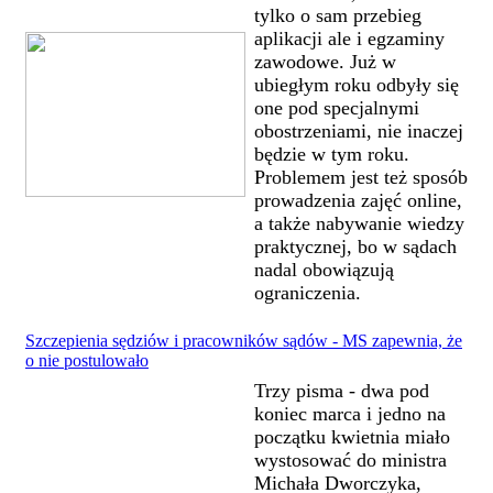
tylko o sam przebieg
aplikacji ale i egzaminy
zawodowe. Już w
ubiegłym roku odbyły się
one pod specjalnymi
obostrzeniami, nie inaczej
będzie w tym roku.
Problemem jest też sposób
prowadzenia zajęć online,
a także nabywanie wiedzy
praktycznej, bo w sądach
nadal obowiązują
ograniczenia.
Szczepienia sędziów i pracowników sądów - MS zapewnia, że
o nie postulowało
Trzy pisma - dwa pod
koniec marca i jedno na
początku kwietnia miało
wystosować do ministra
Michała Dworczyka,