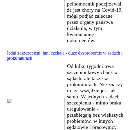
pełnomocnik podejrzewał,
że jest chory na Covid-19,
mógł podjąć zalecane
przez organy państwa
działania, w tym
kwarantannę
dokumentów.
Jedni zaszczepieni, inni czekają - duże dysproporcje w sądach i
prokuraturach
Od kilku tygodni trwa
szczepionkowy chaos w
sądach, ale także w
prokuraturach. Nie znaczy
to, że wszędzie jest tak
samo. W jednych sądach
szczepienia - mimo braku
uregulowania -
przebiegają bez większych
problemów, w innych
sędziowie i pracownicy