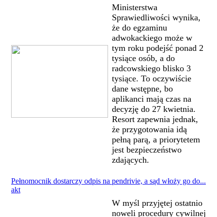
Ministerstwa
Sprawiedliwości wynika,
że do egzaminu
adwokackiego może w
tym roku podejść ponad 2
tysiące osób, a do
radcowskiego blisko 3
tysiące. To oczywiście
dane wstępne, bo
aplikanci mają czas na
decyzję do 27 kwietnia.
Resort zapewnia jednak,
że przygotowania idą
pełną parą, a priorytetem
jest bezpieczeństwo
zdających.
Pełnomocnik dostarczy odpis na pendrivie, a sąd włoży go do...
akt
W myśl przyjętej ostatnio
noweli procedury cywilnej