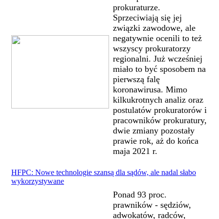
prokuraturze.
Sprzeciwiają się jej
związki zawodowe, ale
negatywnie ocenili to też
wszyscy prokuratorzy
regionalni. Już wcześniej
miało to być sposobem na
pierwszą falę
koronawirusa. Mimo
kilkukrotnych analiz oraz
postulatów prokuratorów i
pracowników prokuratury,
dwie zmiany pozostały
prawie rok, aż do końca
maja 2021 r.
HFPC: Nowe technologie szansą dla sądów, ale nadal słabo
wykorzystywane
Ponad 93 proc.
prawników - sędziów,
adwokatów, radców,