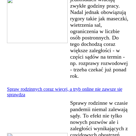
zwykłe godziny pracy.
Nadal jednak obowiązują
rygory takie jak maseczki,
wietrzenia sal,
ograniczenia w liczbie
osób postronnych. Do
tego dochodzą coraz
większe zaległości - w
części sądów na termin -
np. rozprawy rozwodowej
- trzeba czekać już ponad
rok.
Spraw rodzinnych coraz więcej, a tryb online nie zawsze się
sprawdza
Sprawy rodzinne w czasie
pandemii niemal zalewają
sądy. To efekt nie tylko
nowych pozwów ale i
zaległości wynikających z
covidowych obostrzeń,