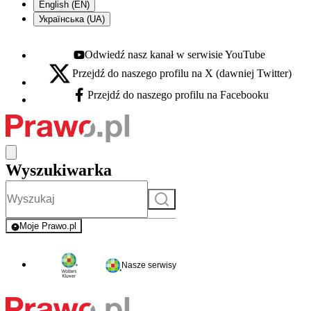
English (EN)
Українська (UA)
Odwiedź nasz kanał w serwisie YouTube
Youtube - otwiera się w nowej karcie
Przejdź do naszego profilu na X (dawniej Twitter)
X - otwiera się w nowej karcie
Przejdź do naszego profilu na Facebooku
Facebook - otwiera się w nowej karcie
Wyszukiwarka
Szukaj
Moje Prawo.pl
- rejestracja i logowanie do serwisu
Nasze serwisy