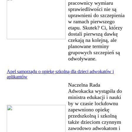
pracownicy wymiaru
sprawiedliwości nie są
uprawnieni do szczepienia
w ramach pierwszego
etapu. Skutek? Ci, którzy
dostali pierwszą dawkę
czekają na kolejną, ale
planowane terminy
grupowych szczepień są
odwoływane.
Apel samorządu o opiekę szkolną dla dzieci adwokatów i
aplikantów
Naczelna Rada
Adwokacka wystąpiła do
ministra edukacji i nauki
by w czasie lockdownu
zapewniono opiekę
przedszkolną i szkolną
także dzieciom czynnym
zawodowo adwokatom i