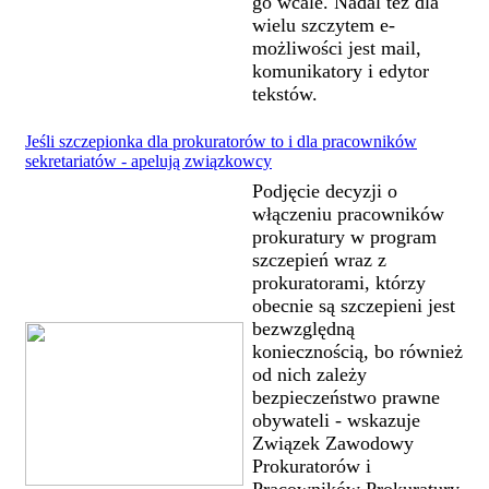
go wcale. Nadal też dla
wielu szczytem e-
możliwości jest mail,
komunikatory i edytor
tekstów.
Jeśli szczepionka dla prokuratorów to i dla pracowników
sekretariatów - apelują związkowcy
Podjęcie decyzji o
włączeniu pracowników
prokuratury w program
szczepień wraz z
prokuratorami, którzy
obecnie są szczepieni jest
bezwzględną
koniecznością, bo również
od nich zależy
bezpieczeństwo prawne
obywateli - wskazuje
Związek Zawodowy
Prokuratorów i
Pracowników Prokuratury,