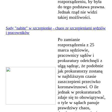
rozporządzeniu, by była
do tego podstawa prawna.
Jednak rząd nie widzi
takiej możliwości.
Sądy "nabite" w szczepionkę - chaos ze szczepieniami sędziów
i pracowników
Po zamianie
rozporządzenia z 25
marca sędziowie,
pracownicy sądów i
prokuratury odetchnęli z
ulgą sądząc, że podobnie
jak prokuratorzy zostaną
w najbliższym czasie
zaszczepieni przeciwko
koronawirusowi. O ile
jednak w prokuraturach
zdaje się to obowiązywać,
o tyle w sądach panuje
prawdziwy chaos,