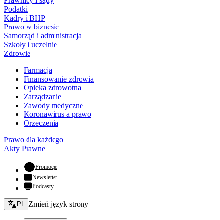
Prawnicy i sądy
Podatki
Kadry i BHP
Prawo w biznesie
Samorząd i administracja
Szkoły i uczelnie
Zdrowie
Farmacja
Finansowanie zdrowia
Opieka zdrowotna
Zarządzanie
Zawody medyczne
Koronawirus a prawo
Orzeczenia
Prawo dla każdego
Akty Prawne
- otwiera się w nowej karcie
Promocje
Newsletter
Podcasty
Zmień język - bieżący:
Zmień język strony
PL