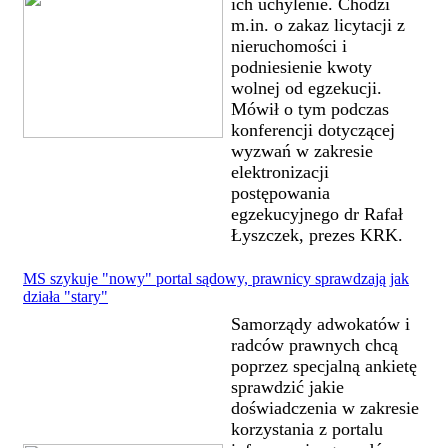
ich uchylenie. Chodzi
m.in. o zakaz licytacji z
nieruchomości i
podniesienie kwoty
wolnej od egzekucji.
Mówił o tym podczas
konferencji dotyczącej
wyzwań w zakresie
elektronizacji
postępowania
egzekucyjnego dr Rafał
Łyszczek, prezes KRK.
MS szykuje "nowy" portal sądowy, prawnicy sprawdzają jak
działa "stary"
Samorządy adwokatów i
radców prawnych chcą
poprzez specjalną ankietę
sprawdzić jakie
doświadczenia w zakresie
korzystania z portalu