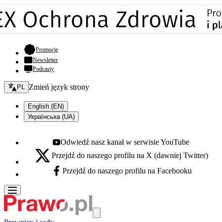
- otwiera się w nowej karcie
Promocje
Newsletter
Podcasty
Zmień język - bieżący:
Zmień język strony
PL
English (EN)
Українська (UA)
Odwiedź nasz kanał w serwisie YouTube
Youtube - otwiera się w nowej karcie
Przejdź do naszego profilu na X (dawniej Twitter)
X - otwiera się w nowej karcie
Przejdź do naszego profilu na Facebooku
Facebook - otwiera się w nowej karcie