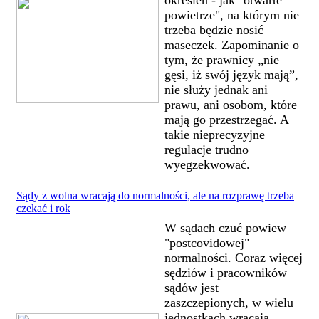
powietrze", na którym nie
trzeba będzie nosić
maseczek. Zapominanie o
tym, że prawnicy „nie
gęsi, iż swój język mają”,
nie służy jednak ani
prawu, ani osobom, które
mają go przestrzegać. A
takie nieprecyzyjne
regulacje trudno
wyegzekwować.
Sądy z wolna wracają do normalności, ale na rozprawę trzeba
czekać i rok
W sądach czuć powiew
"postcovidowej"
normalności. Coraz więcej
sędziów i pracowników
sądów jest
zaszczepionych, w wielu
jednostkach wracają