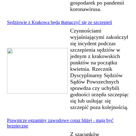
gospodarek po pandemii
koronawirusa.
Sędziowie z Krakowa będą tłumaczyć się ze szczepień
Czynnościami
wyjaśniającymi zakończył
się incydent podczas
szczepienia sędziów w
jednym z krakowskich
punktów na początku
kwietnia. Rzecznik
Dyscyplinarny Sędziów
Sądów Powszechnych
sprawdza czy uchybili
godności urzędu szczepiąc
się lub usiłując się
szczepić poza kolejnością.
Prawnicze egzaminy zawodowe coraz bliżej - mają być
bezpieczne
Z szacunków