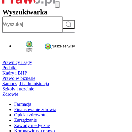
Wyszukiwarka
Szukaj
Nasze serwisy
Prawnicy i sądy
Podatki
Kadry i BHP
Prawo w biznesie
Samorząd i administracja
Szkoły i uczelnie
Zdrowie
Farmacja
Finansowanie zdrowia
Opieka zdrowotna
Zarządzanie
Zawody medyczne
Koronawirus a prawo