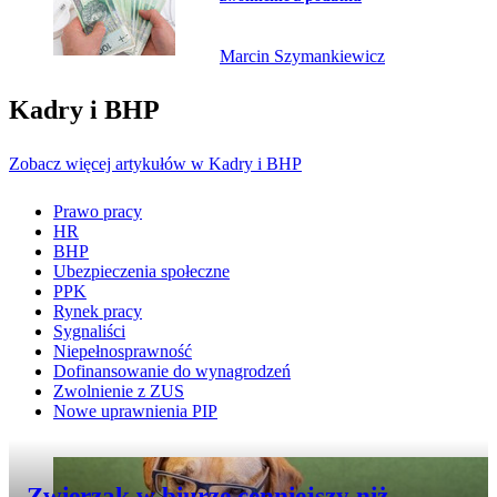
Marcin Szymankiewicz
Kadry i BHP
Zobacz więcej artykułów w Kadry i BHP
Prawo pracy
HR
BHP
Ubezpieczenia społeczne
PPK
Rynek pracy
Sygnaliści
Niepełnosprawność
Dofinansowanie do wynagrodzeń
Zwolnienie z ZUS
Nowe uprawnienia PIP
Przejdź do artykułu:
Zwierzak w biurze cenniejszy niż