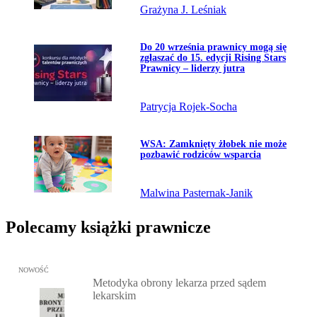
Grażyna J. Leśniak
Przejdź do artykułu:
Do 20 września prawnicy mogą się
zgłaszać do 15. edycji Rising Stars
Prawnicy – liderzy jutra
Patrycja Rojek-Socha
Przejdź do artykułu:
WSA: Zamknięty żłobek nie może
pozbawić rodziców wsparcia
Malwina Pasternak-Janik
Polecamy książki prawnicze
Przejdź do: Metodyka obrony lekarza przed sądem lekarskim, Marc
NOWOŚĆ
Metodyka obrony lekarza przed sądem
lekarskim