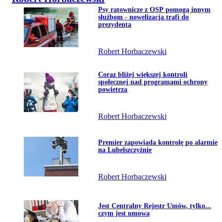
Przejdź do artykułu:
Psy ratownicze z OSP pomogą innym
Temat dnia
służbom - nowelizacja trafi do
prezydenta
Robert Horbaczewski
Przejdź do artykułu:
Coraz bliżej większej kontroli
społecznej nad programami ochrony
powietrza
Robert Horbaczewski
Przejdź do artykułu:
Premier zapowiada kontrolę po alarmie
na Lubelszczyźnie
Robert Horbaczewski
Przejdź do artykułu:
Jest Centralny Rejestr Umów, tylko...
czym jest umowa