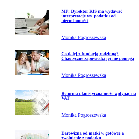
Przejdź do artykułu:
MF: Dyrektor KIS ma wydawać
Temat dnia
interpretacje ws. podatku od
nieruchomości
Monika Pogroszewska
Przejdź do artykułu:
Co dalej z fundacją rodzinną?
Chaotyczne zapowiedzi jej nie pomogą
Monika Pogroszewska
Przejdź do artykułu:
Reforma planistyczna może wpłynąć na
VAT
Monika Pogroszewska
Przejdź do artykułu:
Darowizna od matki w gotówce a
zwolnienie z podatku