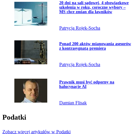
Przejdź do artykułu:
20 dni na sali sądowej, 4 obowiązkowe
szkolenia w roku, coroczne wybory –
MS chce zmian dla ławników
Patrycja Rojek-Socha
Przejdź do artykułu:
Ponad 200 aktów mianowania asesorów
z kontrasygnatą premiera
Patrycja Rojek-Socha
Przejdź do artykułu:
Prawnik musi być odporny na
halucynacje AI
Damian Flisak
Podatki
Zobacz więcej artykułów w Podatki