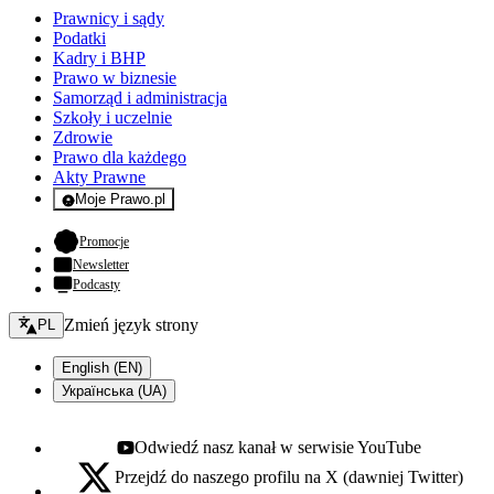
Prawnicy i sądy
Podatki
Kadry i BHP
Prawo w biznesie
Samorząd i administracja
Szkoły i uczelnie
Zdrowie
Prawo dla każdego
Akty Prawne
Moje Prawo.pl
- rejestracja i logowanie do serwisu
- otwiera się w nowej karcie
Promocje
Newsletter
Podcasty
Zmień język - bieżący:
Zmień język strony
PL
English (EN)
Українська (UA)
Odwiedź nasz kanał w serwisie YouTube
Youtube - otwiera się w nowej karcie
Przejdź do naszego profilu na X (dawniej Twitter)
X - otwiera się w nowej karcie