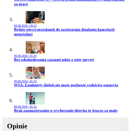
za pracę
08.08.2026 | 09:23
Przejdź do artykułu:
Będzie więcej przesłanek do zawieszenia działania kancelarii
notarialnej
08.08.2026 | 05:34
Przejdź do artykułu:
Bez odszkodowania czasami także z winy turysty
08.08.2026 | 05:33
Przejdź do artykułu:
WSA: Zamknięty żłobek nie może pozbawić rodziców wsparcia
08.08.2026 | 05:32
Przejdź do artykułu:
Brak zaangażowania w wychowanie dziecka to jeszcze za mało
Opinie