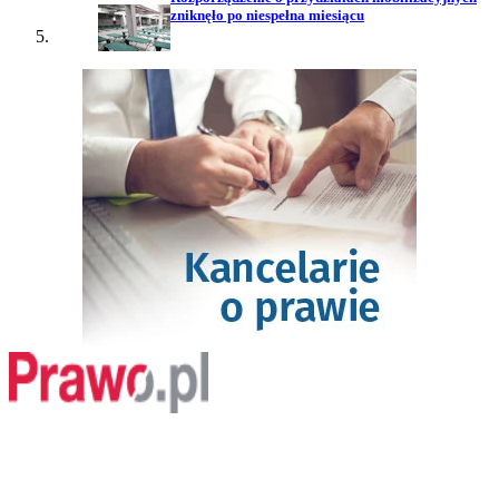
zniknęło po niespełna miesiącu