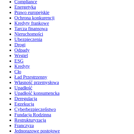
Compliance
Energetyka
Prawo europejskie
Ochrona konkurencji
Kredyty frankowe
Tarcza finansowa
Nieruchomości
Ubezpieczenia
Drogi
Odpady
Węgiel
ESG
Kredyty
Cło
Ład Przestrzenny
Własność przemysłowa
Upadłość
Upadłość konsumencka
Deregulacja
Egzekucja
Cyberbezpieczeństwo
Fundacja Rodzinna
Restrukturyzacja
Franczyza
Jednorazowe postojowe