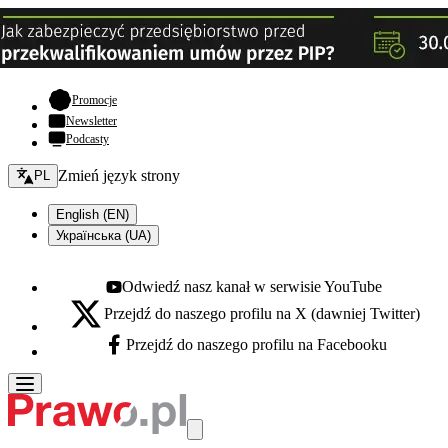
- otwiera się w nowej karcie
Promocje
Newsletter
Podcasty
Zmień język - bieżący:
Zmień język strony
PL
English (EN)
Українська (UA)
Odwiedź nasz kanał w serwisie YouTube
Youtube - otwiera się w nowej karcie
Przejdź do naszego profilu na X (dawniej Twitter)
X - otwiera się w nowej karcie
Przejdź do naszego profilu na Facebooku
Facebook - otwiera się w nowej karcie