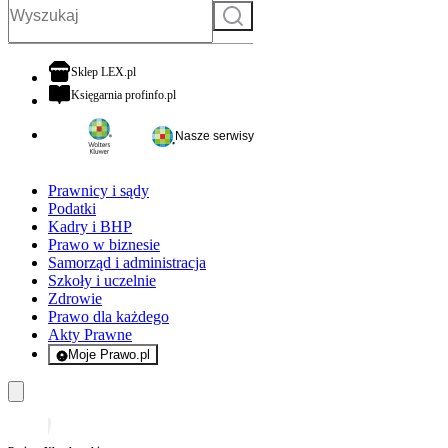
Szukaj
otwiera się w nowej karcie
Sklep LEX.pl
otwiera się w nowej karcie
Księgarnia profinfo.pl
Nasze serwisy
Prawnicy i sądy
Podatki
Kadry i BHP
Prawo w biznesie
Samorząd i administracja
Szkoły i uczelnie
Zdrowie
Prawo dla każdego
Akty Prawne
Moje Prawo.pl
- rejestracja i logowanie do serwisu