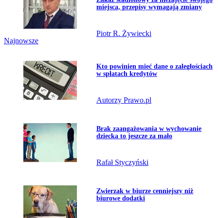
miejsca, przepisy wymagają zmiany
Piotr R. Żywiecki
Najnowsze
Przejdź do artykułu:
Kto powinien mieć dane o zaległościach
w spłatach kredytów
Autorzy Prawo.pl
Przejdź do artykułu:
Brak zaangażowania w wychowanie
dziecka to jeszcze za mało
Rafał Styczyński
Przejdź do artykułu:
Zwierzak w biurze cenniejszy niż
biurowe dodatki