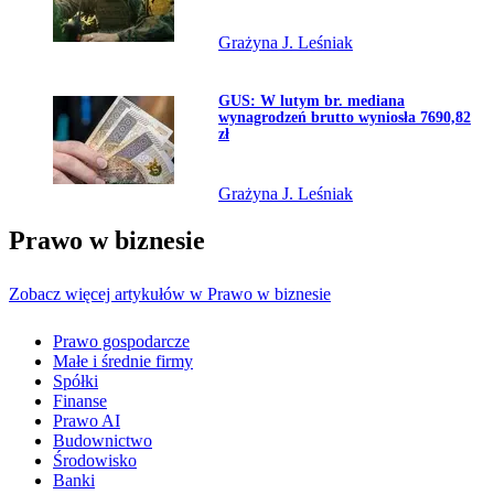
Grażyna J. Leśniak
Przejdź do artykułu:
GUS: W lutym br. mediana
wynagrodzeń brutto wyniosła 7690,82
zł
Grażyna J. Leśniak
Prawo w biznesie
Zobacz więcej artykułów w Prawo w biznesie
Prawo gospodarcze
Małe i średnie firmy
Spółki
Finanse
Prawo AI
Budownictwo
Środowisko
Banki