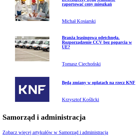
raportować ceny mieszkań
Michał Kosiarski
Przejdź do artykułu:
Branża leasingowa odetchnęła.
Rozporządzenie CCV bez poparcia w
UE?
Tomasz Ciechoński
Przejdź do artykułu:
Będą zmiany w opłatach na rzecz KNF
Krzysztof Koślicki
Samorząd i administracja
Zobacz więcej artykułów w Samorząd i administracja