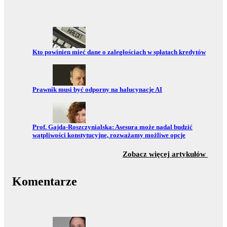
Przejdź do:
Kto powinien mieć dane o zaległościach w spłatach kredytów
Przejdź do:
Prawnik musi być odporny na halucynacje AI
Przejdź do:
Prof. Gajda-Roszczynialska: Asesura może nadal budzić
wątpliwości konstytucyjne, rozważamy możliwe opcje
z sekc
Zobacz więcej artykułów
Komentarze