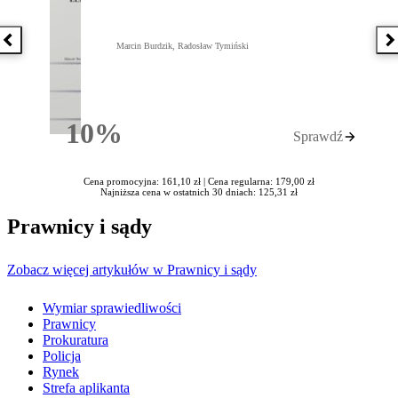
Poprzednia książka
N
Marcin Burdzik, Radosław Tymiński
10%
Sprawdź
Rabatu
Cena promocyjna: 161,10 zł |
Cena regularna: 179,00 zł
Najniższa cena w ostatnich 30 dniach: 125,31 zł
Prawnicy i sądy
Zobacz więcej artykułów w Prawnicy i sądy
Wymiar sprawiedliwości
Prawnicy
Prokuratura
Policja
Rynek
Strefa aplikanta