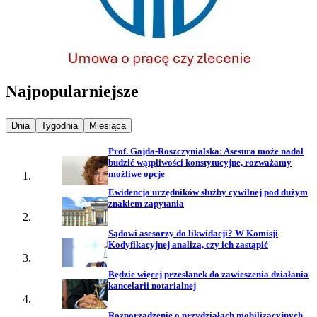
Najpopularniejsze
Najpopularniejsze wiadomości z
Najpopularniejsze wiadomości z
Najpopularniejsze wiadomości z
Dnia
Tygodnia
Miesiąca
Prof. Gajda-Roszczynialska: Asesura może nadal
budzić wątpliwości konstytucyjne, rozważamy
możliwe opcje
Ewidencja urzędników służby cywilnej pod dużym
znakiem zapytania
Sądowi asesorzy do likwidacji? W Komisji
Kodyfikacyjnej analiza, czy ich zastąpić
Będzie więcej przesłanek do zawieszenia działania
kancelarii notarialnej
Rozporządzenie o przydziałach mobilizacyjnych