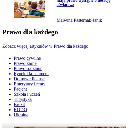
mają prawo wystąpić o dotację
oświatową
Malwina Pasternak-Janik
Prawo dla każdego
Zobacz więcej artykułów w Prawo dla każdego
Prawo cywilne
Prawo karne
Prawo rodzinne
Rynek i konsument
Domowe finanse
Emerytury i renty
Pacjent
Szkoła i uczeń
Turystyka
Brexit
RODO
Ukraina