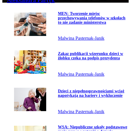
Aleksandra Partyk
Przejdź do artykułu:
MEN: Tworzenie miejsc
Temat dnia
przechowywania telefonów w szkołach
to nie zadanie ministerstwa
Malwina Pasternak-Janik
Przejdź do artykułu:
Zakaz publikacji wizerunku dzieci w
żłobku czeka na podpis prezydenta
Malwina Pasternak-Janik
Przejdź do artykułu:
Dzieci z niepełnosprawnościami wciąż
napotykają na bariery i wykluczenie
Malwina Pasternak-Janik
Przejdź do artykułu:
WSA: Niepubliczne szkoły podstawowe