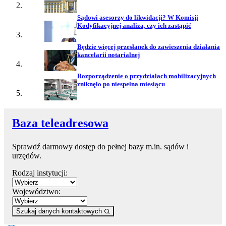
Sądowi asesorzy do likwidacji? W Komisji
Kodyfikacyjnej analiza, czy ich zastąpić
Będzie więcej przesłanek do zawieszenia działania
kancelarii notarialnej
Rozporządzenie o przydziałach mobilizacyjnych
zniknęło po niespełna miesiącu
Baza teleadresowa
Sprawdź darmowy dostęp do pełnej bazy m.in. sądów i
urzędów.
Rodzaj instytucji:
Województwo:
Szukaj danych kontaktowych