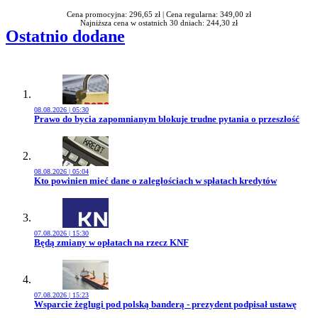
Cena promocyjna: 296,65 zł |
Cena regularna: 349,00 zł
Najniższa cena w ostatnich 30 dniach: 244,30 zł
Ostatnio dodane
08.08.2026 | 05:30
Przejdź do artykułu:
Prawo do bycia zapomnianym blokuje trudne pytania o przeszłość
08.08.2026 | 05:04
Przejdź do artykułu:
Kto powinien mieć dane o zaległościach w spłatach kredytów
07.08.2026 | 15:30
Przejdź do artykułu:
Będą zmiany w opłatach na rzecz KNF
07.08.2026 | 15:23
Przejdź do artykułu:
Wsparcie żeglugi pod polską banderą - prezydent podpisał ustawę