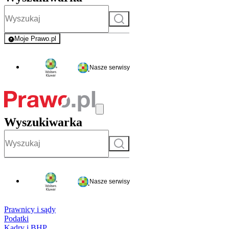
Szukaj
Moje Prawo.pl
- rejestracja i logowanie do serwisu
Nasze serwisy
Wyszukiwarka
Szukaj
Nasze serwisy
Prawnicy i sądy
Podatki
Kadry i BHP