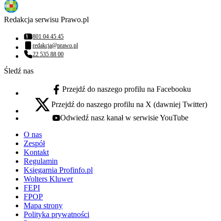
Redakcja serwisu Prawo.pl
801 04 45 45
Numer telefonu:
redakcja@prawo.pl
Adres email:
22 535 88 00
Numer telefonu:
Śledź nas
Przejdź do naszego profilu na Facebooku
facebook - otwiera się w nowej karcie
Przejdź do naszego profilu na X (dawniej Twitter)
x - otwiera się w nowej karcie
Odwiedź nasz kanał w serwisie YouTube
youtube - otwiera się w nowej karcie
O nas
Zespół
Kontakt
Regulamin
Księgarnia Profinfo.pl
Wolters Kluwer
FEPI
FPOP
Mapa strony
Polityka prywatności