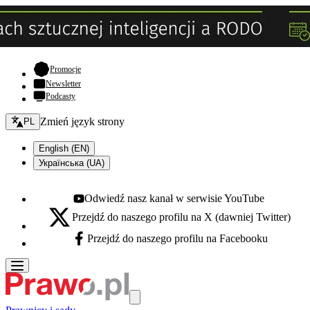
- otwiera się w nowej karcie
Promocje
Newsletter
Podcasty
Zmień język - bieżący:
Zmień język strony
PL
English (EN)
Українська (UA)
Odwiedź nasz kanał w serwisie YouTube
Youtube - otwiera się w nowej karcie
Przejdź do naszego profilu na X (dawniej Twitter)
X - otwiera się w nowej karcie
Przejdź do naszego profilu na Facebooku
Facebook - otwiera się w nowej karcie