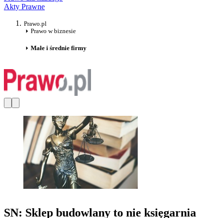
Akty Prawne
Prawo.pl
Prawo w biznesie
Małe i średnie firmy
SN: Sklep budowlany to nie księgarnia