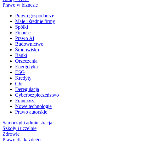
Prawo w biznesie
Prawo gospodarcze
Małe i średnie firmy
Spółki
Finanse
Prawo AI
Budownictwo
Środowisko
Banki
Orzeczenia
Energetyka
ESG
Kredyty
Cło
Deregulacja
Cyberbezpieczeństwo
Franczyza
Nowe technologie
Prawo autorskie
Samorząd i administracja
Szkoły i uczelnie
Zdrowie
Prawo dla każdego