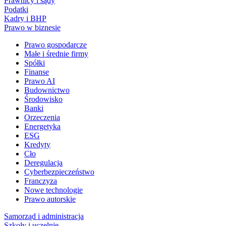
Prawnicy i sądy
Podatki
Kadry i BHP
Prawo w biznesie
Prawo gospodarcze
Małe i średnie firmy
Spółki
Finanse
Prawo AI
Budownictwo
Środowisko
Banki
Orzeczenia
Energetyka
ESG
Kredyty
Cło
Deregulacja
Cyberbezpieczeństwo
Franczyza
Nowe technologie
Prawo autorskie
Samorząd i administracja
Szkoły i uczelnie