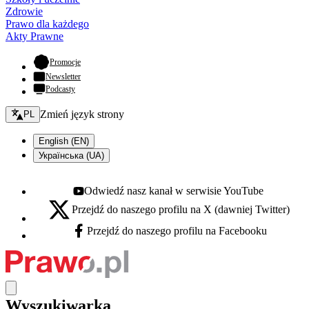
Zdrowie
Prawo dla każdego
Akty Prawne
- otwiera się w nowej karcie
Promocje
Newsletter
Podcasty
Zmień język - bieżący:
Zmień język strony
PL
English (EN)
Українська (UA)
Odwiedź nasz kanał w serwisie YouTube
Youtube - otwiera się w nowej karcie
Przejdź do naszego profilu na X (dawniej Twitter)
X - otwiera się w nowej karcie
Przejdź do naszego profilu na Facebooku
Facebook - otwiera się w nowej karcie
Wyszukiwarka