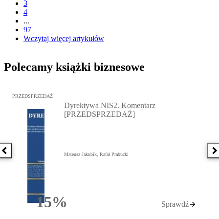
3
4
...
97
Wczytaj więcej artykułów
Polecamy książki biznesowe
Przejdź do: Dyrektywa NIS2. Komentarz [PRZEDSPRZEDAŻ], Mateu
PRZEDSPRZEDAŻ
Dyrektywa NIS2. Komentarz
[PRZEDSPRZEDAŻ]
Poprzednia książka
N
Mateusz Jakubik, Rafał Prabucki
15%
Sprawdź
Rabatu