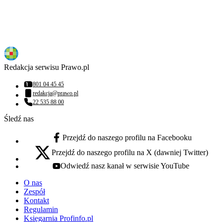
Redakcja serwisu Prawo.pl
801 04 45 45
Numer telefonu:
redakcja@prawo.pl
Adres email:
22 535 88 00
Numer telefonu:
Śledź nas
Przejdź do naszego profilu na Facebooku
facebook - otwiera się w nowej karcie
Przejdź do naszego profilu na X (dawniej Twitter)
x - otwiera się w nowej karcie
Odwiedź nasz kanał w serwisie YouTube
youtube - otwiera się w nowej karcie
O nas
Zespół
Kontakt
Regulamin
Księgarnia Profinfo.pl