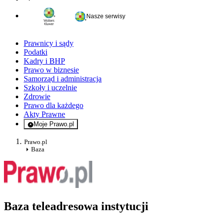
Nasze serwisy
Prawnicy i sądy
Podatki
Kadry i BHP
Prawo w biznesie
Samorząd i administracja
Szkoły i uczelnie
Zdrowie
Prawo dla każdego
Akty Prawne
Moje Prawo.pl
- rejestracja i logowanie do serwisu
Prawo.pl
Baza
Baza teleadresowa instytucji