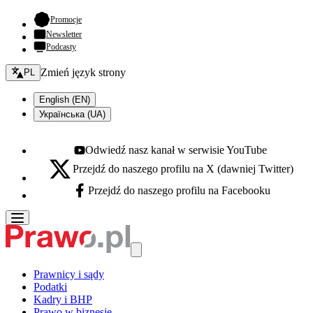
- otwiera się w nowej karcie
Promocje
Newsletter
Podcasty
Zmień język - bieżący:
Zmień język strony
PL
English (EN)
Українська (UA)
Odwiedź nasz kanał w serwisie YouTube
Youtube - otwiera się w nowej karcie
Przejdź do naszego profilu na X (dawniej Twitter)
X - otwiera się w nowej karcie
Przejdź do naszego profilu na Facebooku
Facebook - otwiera się w nowej karcie
Prawnicy i sądy
Podatki
Kadry i BHP
Prawo w biznesie