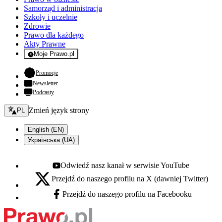
Samorząd i administracja
Szkoły i uczelnie
Zdrowie
Prawo dla każdego
Akty Prawne
Moje Prawo.pl
- rejestracja i logowanie do serwisu
- otwiera się w nowej karcie
Promocje
Newsletter
Podcasty
Zmień język - bieżący:
Zmień język strony
PL
English (EN)
Українська (UA)
Odwiedź nasz kanał w serwisie YouTube
Youtube - otwiera się w nowej karcie
Przejdź do naszego profilu na X (dawniej Twitter)
X - otwiera się w nowej karcie
Przejdź do naszego profilu na Facebooku
Facebook - otwiera się w nowej karcie