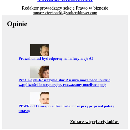
Redaktor prowadzący sekcję Prawo w biznesie
tomasz.ciechonski@wolterskluwer.com
Opinie
Przejdź do:
Prawnik musi być odporny na halucynacje AI
Przejdź do:
Prof. Gajda-Roszczynialska: Asesura może nadal budzić
wątpliwości konstytucyjne, rozważamy możliwe opcje
Przejdź do:
PPWR od 12 sierpnia. Kontrola może przyjść przed polską
ustawą
z sekc
Zobacz więcej artykułów