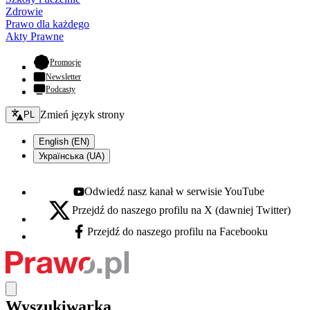
Zdrowie
Prawo dla każdego
Akty Prawne
- otwiera się w nowej karcie
Promocje
Newsletter
Podcasty
Zmień język - bieżący:
Zmień język strony
PL
English (EN)
Українська (UA)
Odwiedź nasz kanał w serwisie YouTube
Youtube - otwiera się w nowej karcie
Przejdź do naszego profilu na X (dawniej Twitter)
X - otwiera się w nowej karcie
Przejdź do naszego profilu na Facebooku
Facebook - otwiera się w nowej karcie
Wyszukiwarka