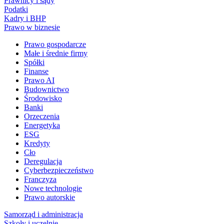
Prawnicy i sądy
Podatki
Kadry i BHP
Prawo w biznesie
Prawo gospodarcze
Małe i średnie firmy
Spółki
Finanse
Prawo AI
Budownictwo
Środowisko
Banki
Orzeczenia
Energetyka
ESG
Kredyty
Cło
Deregulacja
Cyberbezpieczeństwo
Franczyza
Nowe technologie
Prawo autorskie
Samorząd i administracja
Szkoły i uczelnie