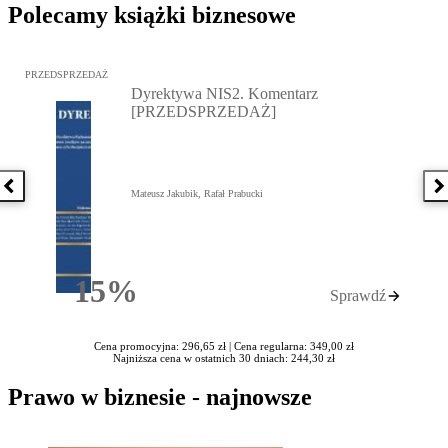
Polecamy książki biznesowe
Przejdź do: Dyrektywa NIS2. Komentarz [PRZEDSPRZEDAŻ], Mateu
PRZEDSPRZEDAŻ
Dyrektywa NIS2. Komentarz
[PRZEDSPRZEDAŻ]
Poprzednia książka
N
Mateusz Jakubik, Rafał Prabucki
15%
Sprawdź
Rabatu
Cena promocyjna: 296,65 zł |
Cena regularna: 349,00 zł
Najniższa cena w ostatnich 30 dniach: 244,30 zł
Prawo w biznesie - najnowsze