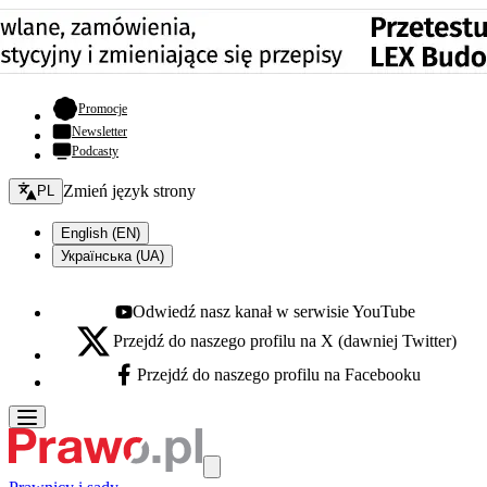
- otwiera się w nowej karcie
Promocje
Newsletter
Podcasty
Zmień język - bieżący:
Zmień język strony
PL
English (EN)
Українська (UA)
Odwiedź nasz kanał w serwisie YouTube
Youtube - otwiera się w nowej karcie
Przejdź do naszego profilu na X (dawniej Twitter)
X - otwiera się w nowej karcie
Przejdź do naszego profilu na Facebooku
Facebook - otwiera się w nowej karcie