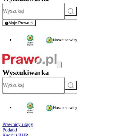
Szukaj
Moje Prawo.pl
- rejestracja i logowanie do serwisu
Nasze serwisy
Wyszukiwarka
Szukaj
Nasze serwisy
Prawnicy i sądy
Podatki
Kadry i BHP