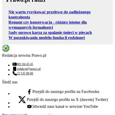
Nie warto ryzykować przelewu do zadłużonego
kontrahenta
Remont czy konserwacja - różnice istotne dla
wymaganych formalności
Sądy surowo karzą za spalanie śmieci w piecach
W poszukiwaniu modelu fundacji rodzinnej
Redakcja serwisu Prawo.pl
801 04 45 45
Numer telefonu:
redakcja@prawo.pl
Adres email:
22 535 88 00
Numer telefonu:
Śledź nas
Przejdź do naszego profilu na Facebooku
facebook - otwiera się w nowej karcie
Przejdź do naszego profilu na X (dawniej Twitter)
x - otwiera się w nowej karcie
Odwiedź nasz kanał w serwisie YouTube
youtube - otwiera się w nowej karcie