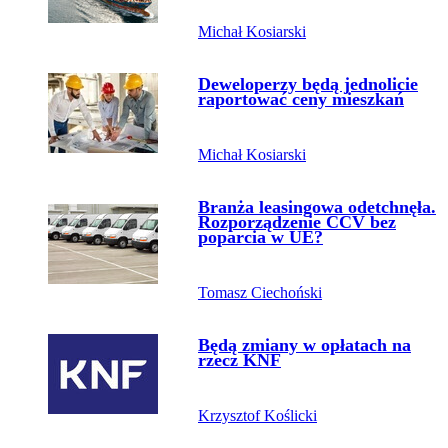
Michał Kosiarski
Przejdź do artykułu:
Deweloperzy będą jednolicie
raportować ceny mieszkań
Michał Kosiarski
Przejdź do artykułu:
Branża leasingowa odetchnęła.
Rozporządzenie CCV bez
poparcia w UE?
Tomasz Ciechoński
Przejdź do artykułu:
Będą zmiany w opłatach na
rzecz KNF
Krzysztof Koślicki