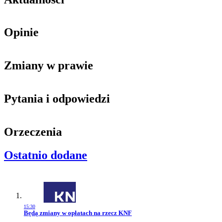
Opinie
Zmiany w prawie
Pytania i odpowiedzi
Orzeczenia
Ostatnio dodane
15:30
Przejdź do artykułu:
Będą zmiany w opłatach na rzecz KNF