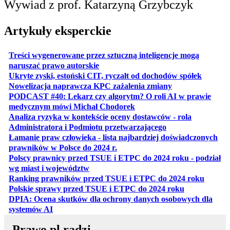
Wywiad z prof. Katarzyną Grzybczyk
Artykuły eksperckie
Treści wygenerowane przez sztuczną inteligencje mogą
otwiera się w nowej karcie
naruszać prawo autorskie
otwiera 
Ukryte zyski, estoński CIT, ryczałt od dochodów spółek
otwiera się w no
Nowelizacja naprawcza KPC zażalenia zmiany
PODCAST #40: Lekarz czy algorytm? O roli AI w prawie
otwiera się w nowej karcie
medycznym mówi Michał Chodorek
Analiza ryzyka w kontekście oceny dostawców - rola
otwiera się w nowe
Administratora i Podmiotu przetwarzającego
Łamanie praw człowieka - lista najbardziej doświadczonych
otwiera się w nowej karcie
prawników w Polsce do 2024 r.
Polscy prawnicy przed TSUE i ETPC do 2024 roku - podział
otwiera się w nowej karcie
wg miast i województw
otwiera
Ranking prawników przed TSUE i ETPC do 2024 roku
otwiera się w
Polskie sprawy przed TSUE i ETPC do 2024 roku
DPIA: Ocena skutków dla ochrony danych osobowych dla
otwiera się w nowej karcie
systemów AI
Prawo.pl radzi