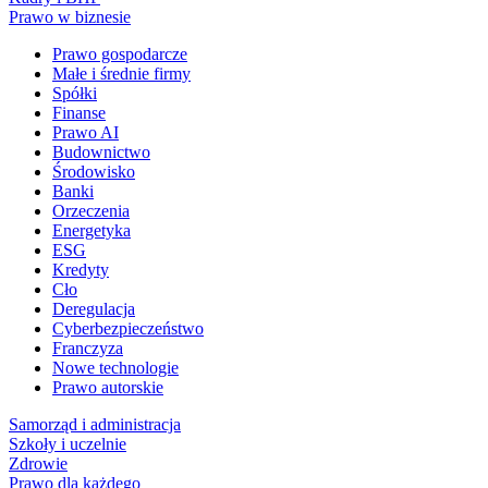
Prawo w biznesie
Prawo gospodarcze
Małe i średnie firmy
Spółki
Finanse
Prawo AI
Budownictwo
Środowisko
Banki
Orzeczenia
Energetyka
ESG
Kredyty
Cło
Deregulacja
Cyberbezpieczeństwo
Franczyza
Nowe technologie
Prawo autorskie
Samorząd i administracja
Szkoły i uczelnie
Zdrowie
Prawo dla każdego