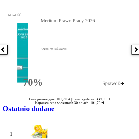
Przejdź do: Meritum Prawo Pracy 2026, Kazimierz Jaśkowski - otw
NOWOŚĆ
Meritum Prawo Pracy 2026
Kazimierz Jaśkowski
Poprzednia książka
N
70%
Sprawdź
Rabatu
Cena promocyjna: 101,70 zł |
Cena regularna: 339,00 zł
Najniższa cena w ostatnich 30 dniach: 101,70 zł
Ostatnio dodane