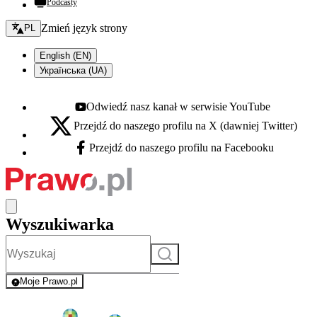
Podcasty
Zmień język - bieżący:
Zmień język strony
PL
English (EN)
Українська (UA)
Odwiedź nasz kanał w serwisie YouTube
Youtube - otwiera się w nowej karcie
Przejdź do naszego profilu na X (dawniej Twitter)
X - otwiera się w nowej karcie
Przejdź do naszego profilu na Facebooku
Facebook - otwiera się w nowej karcie
Wyszukiwarka
Szukaj
Moje Prawo.pl
- rejestracja i logowanie do serwisu