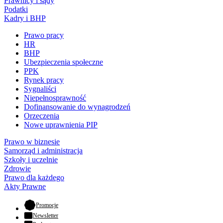
Prawnicy i sądy
Podatki
Kadry i BHP
Prawo pracy
HR
BHP
Ubezpieczenia społeczne
PPK
Rynek pracy
Sygnaliści
Niepełnosprawność
Dofinansowanie do wynagrodzeń
Orzeczenia
Nowe uprawnienia PIP
Prawo w biznesie
Samorząd i administracja
Szkoły i uczelnie
Zdrowie
Prawo dla każdego
Akty Prawne
- otwiera się w nowej karcie
Promocje
Newsletter