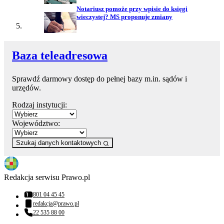
Notariusz pomoże przy wpisie do księgi
wieczystej? MS proponuje zmiany
Baza teleadresowa
Sprawdź darmowy dostęp do pełnej bazy m.in. sądów i
urzędów.
Rodzaj instytucji:
Województwo:
Szukaj danych kontaktowych
Redakcja serwisu Prawo.pl
801 04 45 45
Numer telefonu:
redakcja@prawo.pl
Adres email:
22 535 88 00
Numer telefonu: