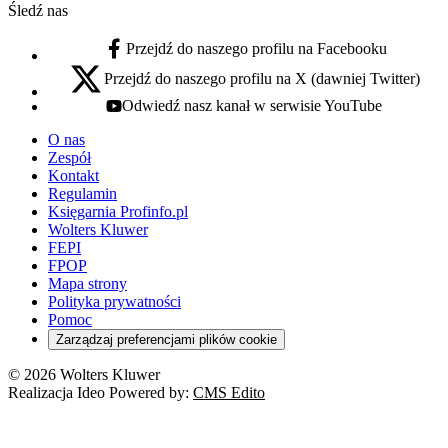
Śledź nas
Przejdź do naszego profilu na Facebooku
facebook - otwiera się w nowej karcie
Przejdź do naszego profilu na X (dawniej Twitter)
x - otwiera się w nowej karcie
Odwiedź nasz kanał w serwisie YouTube
youtube - otwiera się w nowej karcie
O nas
Zespół
Kontakt
Regulamin
Księgarnia Profinfo.pl
Wolters Kluwer
FEPI
FPOP
Mapa strony
Polityka prywatności
Pomoc
Zarządzaj preferencjami plików cookie
© 2026 Wolters Kluwer
Realizacja Ideo Powered by:
CMS Edito