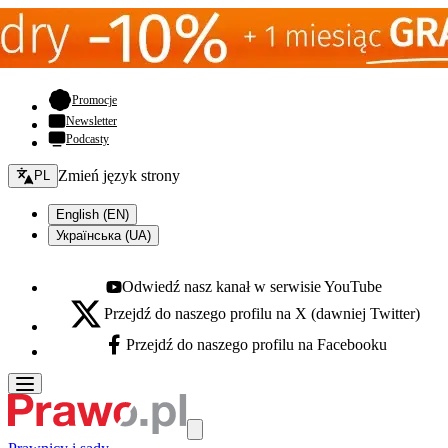
- otwiera się w nowej karcie
Promocje
Newsletter
Podcasty
Zmień język - bieżący:
Zmień język strony
PL
English (EN)
Українська (UA)
Odwiedź nasz kanał w serwisie YouTube
Youtube - otwiera się w nowej karcie
Przejdź do naszego profilu na X (dawniej Twitter)
X - otwiera się w nowej karcie
Przejdź do naszego profilu na Facebooku
Facebook - otwiera się w nowej karcie