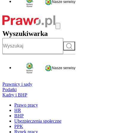
Nasze serwisy
Wyszukiwarka
Szukaj
Nasze serwisy
Prawnicy i sądy
Podatki
Kadry i BHP
Prawo pracy
HR
BHP
Ubezpieczenia społeczne
PPK
Rynek pracy