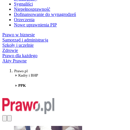
Sygnaliści
Niepełnosprawność
Dofinansowanie do wynagrodzeń
Orzeczenia
Nowe uprawnienia PIP
Prawo w biznesie
Samorząd i administracja
Szkoły i uczelnie
Zdrowie
Prawo dla każdego
Akty Prawne
Prawo.pl
Kadry i BHP
PPK