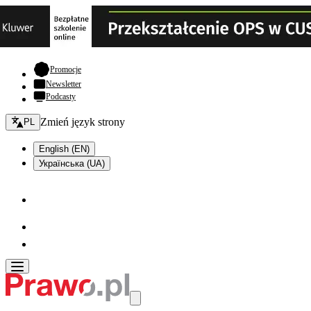
- otwiera się w nowej karcie
Promocje
Newsletter
Podcasty
Zmień język - bieżący:
Zmień język strony
PL
English (EN)
Українська (UA)