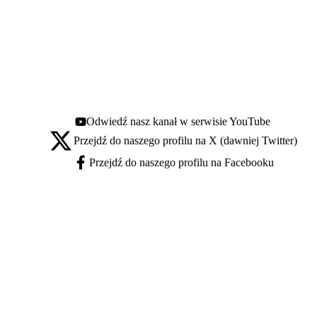
Odwiedź nasz kanał w serwisie YouTube
Youtube - otwiera się w nowej karcie
Przejdź do naszego profilu na X (dawniej Twitter)
X - otwiera się w nowej karcie
Przejdź do naszego profilu na Facebooku
Facebook - otwiera się w nowej karcie