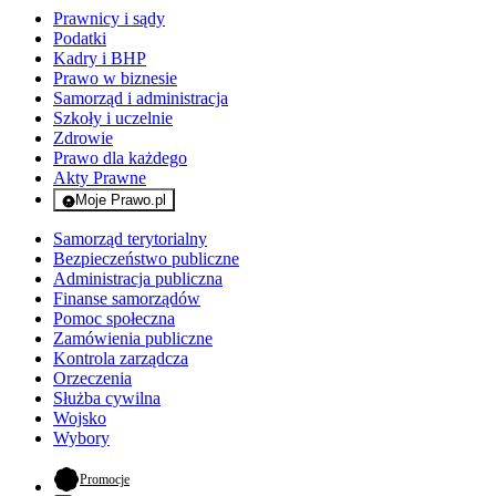
Prawnicy i sądy
Podatki
Kadry i BHP
Prawo w biznesie
Samorząd i administracja
Szkoły i uczelnie
Zdrowie
Prawo dla każdego
Akty Prawne
Moje Prawo.pl
- rejestracja i logowanie do serwisu
Samorząd terytorialny
Bezpieczeństwo publiczne
Administracja publiczna
Finanse samorządów
Pomoc społeczna
Zamówienia publiczne
Kontrola zarządcza
Orzeczenia
Służba cywilna
Wojsko
Wybory
- otwiera się w nowej karcie
Promocje