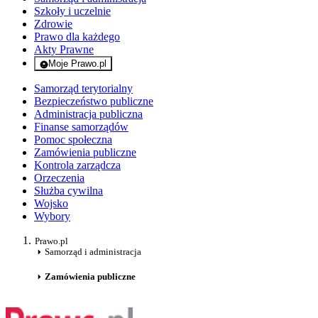
Szkoły i uczelnie
Zdrowie
Prawo dla każdego
Akty Prawne
Moje Prawo.pl
- rejestracja i logowanie do serwisu
Samorząd terytorialny
Bezpieczeństwo publiczne
Administracja publiczna
Finanse samorządów
Pomoc społeczna
Zamówienia publiczne
Kontrola zarządcza
Orzeczenia
Służba cywilna
Wojsko
Wybory
Prawo.pl
Samorząd i administracja
Zamówienia publiczne