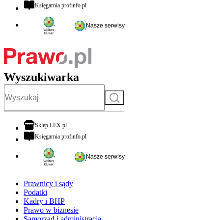
otwiera się w nowej karcie
Księgarnia profinfo.pl
Nasze serwisy
Wyszukiwarka
Szukaj
otwiera się w nowej karcie
Sklep LEX.pl
otwiera się w nowej karcie
Księgarnia profinfo.pl
Nasze serwisy
Prawnicy i sądy
Podatki
Kadry i BHP
Prawo w biznesie
Samorząd i administracja