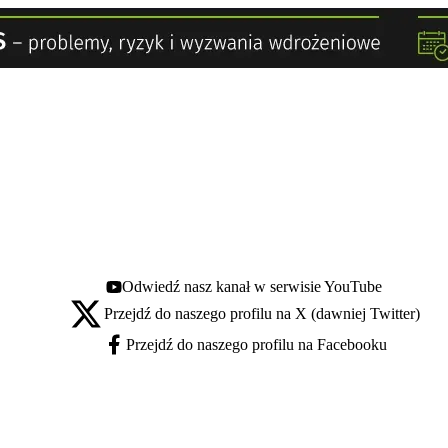
Odwiedź nasz kanał w serwisie YouTube
Youtube - otwiera się w nowej karcie
Przejdź do naszego profilu na X (dawniej Twitter)
X - otwiera się w nowej karcie
Przejdź do naszego profilu na Facebooku
Facebook - otwiera się w nowej karcie