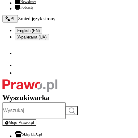
Newsletter
Podcasty
Zmień język - bieżący:
Zmień język strony
PL
English (EN)
Українська (UA)
Wyszukiwarka
Szukaj
Moje Prawo.pl
- rejestracja i logowanie do serwisu
otwiera się w nowej karcie
Sklep LEX.pl