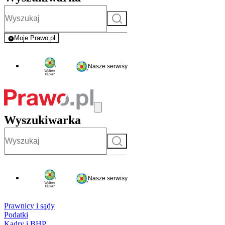
Szukaj
Moje Prawo.pl
- rejestracja i logowanie do serwisu
Nasze serwisy
Wyszukiwarka
Szukaj
Nasze serwisy
Prawnicy i sądy
Podatki
Kadry i BHP