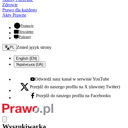
Zdrowie
Prawo dla każdego
Akty Prawne
- otwiera się w nowej karcie
Promocje
Newsletter
Podcasty
Zmień język - bieżący:
Zmień język strony
PL
English (EN)
Українська (UA)
Odwiedź nasz kanał w serwisie YouTube
Youtube - otwiera się w nowej karcie
Przejdź do naszego profilu na X (dawniej Twitter)
X - otwiera się w nowej karcie
Przejdź do naszego profilu na Facebooku
Facebook - otwiera się w nowej karcie
Wyszukiwarka