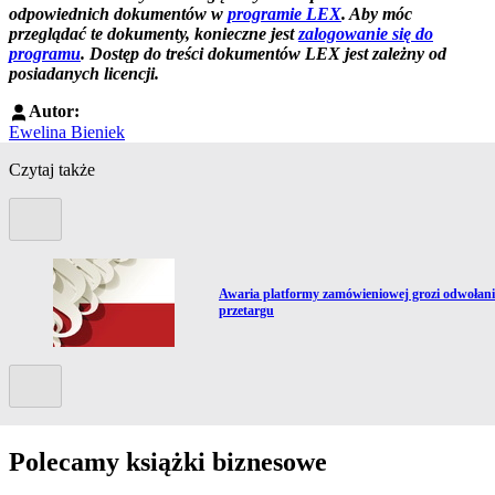
odpowiednich dokumentów w
programie LEX
. Aby móc
przeglądać te dokumenty, konieczne jest
zalogowanie się do
programu
. Dostęp do treści dokumentów LEX jest zależny od
posiadanych licencji.
Autor:
Ewelina Bieniek
Czytaj także
Poprzedni slide
Przejdź do artykułu:
Awaria platformy zamówieniowej grozi odwołan
przetargu
Kolejny slide
Polecamy książki biznesowe