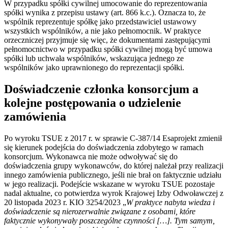
W przypadku spółki cywilnej umocowanie do reprezentowania
spółki wynika z przepisu ustawy (art. 866 k.c.). Oznacza to, że
wspólnik reprezentuje spółkę jako przedstawiciel ustawowy
wszystkich wspólników, a nie jako pełnomocnik. W praktyce
orzeczniczej przyjmuje się więc, że dokumentami zastępującymi
pełnomocnictwo w przypadku spółki cywilnej mogą być umowa
spółki lub uchwała wspólników, wskazująca jednego ze
wspólników jako uprawnionego do reprezentacji spółki.
Doświadczenie członka konsorcjum a
kolejne postępowania o udzielenie
zamówienia
Po wyroku TSUE z 2017 r. w sprawie C-387/14 Esaprojekt zmienił
się kierunek podejścia do doświadczenia zdobytego w ramach
konsorcjum. Wykonawca nie może odwoływać się do
doświadczenia grupy wykonawców, do której należał przy realizacji
innego zamówienia publicznego, jeśli nie brał on faktycznie udziału
w jego realizacji. Podejście wskazane w wyroku TSUE pozostaje
nadal aktualne, co potwierdza wyrok Krajowej Izby Odwoławczej z
20 listopada 2023 r. KIO 3254/2023 „
W praktyce nabyta wiedza i
doświadczenie są nierozerwalnie związane z osobami, kt
óre
faktycznie wykonywały poszczeg
ólne czynnoś
ci […]. Tym samym,