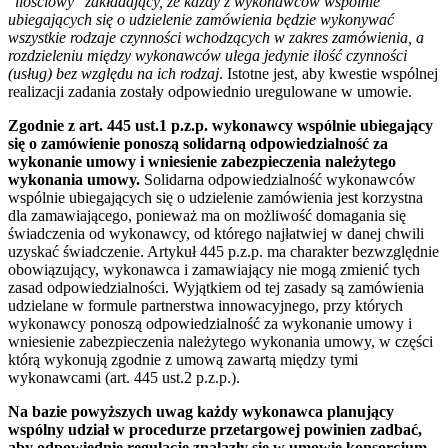
"ilościowy" zakładający, że każdy z wykonawc
ów wsp
ólnie
ubiegających się o udzielenie zam
ówienia będzie wykonywać
wszystkie rodzaje czynności wchodzących w zakres zam
ówienia, a
rozdzieleniu między wykonawc
ów ulega jedynie ilość czynnoś
ci
(usług) bez względu na ich rodzaj
. Istotne jest, aby kwestie wspólnej
realizacji zadania zostały odpowiednio uregulowane w umowie.
Zgodnie z art. 445 ust.1 p.z.p. wykonawcy wspólnie ubiegający
się o zamówienie ponoszą solidarną odpowiedzialność za
wykonanie umowy i wniesienie zabezpieczenia należytego
wykonania umowy.
Solidarna odpowiedzialność wykonawców
wspólnie ubiegających się o udzielenie zamówienia jest korzystna
dla zamawiającego, ponieważ ma on możliwość domagania się
świadczenia od wykonawcy, od którego najłatwiej w danej chwili
uzyskać świadczenie. Artykuł 445 p.z.p. ma charakter bezwzględnie
obowiązujący, wykonawca i zamawiający nie mogą zmienić tych
zasad odpowiedzialności. Wyjątkiem od tej zasady są zamówienia
udzielane w formule partnerstwa innowacyjnego, przy których
wykonawcy ponoszą odpowiedzialność za wykonanie umowy i
wniesienie zabezpieczenia należytego wykonania umowy, w części
którą wykonują zgodnie z umową zawartą między tymi
wykonawcami (art. 445 ust.2 p.z.p.).
Na bazie powyższych uwag każdy wykonawca planujący
wspólny udział w procedurze przetargowej powinien zadbać,
aby odpowiednie regulacje znalazły się w umowie konsorcjum.