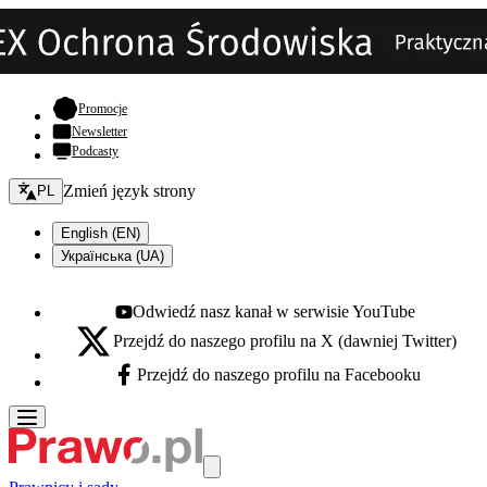
- otwiera się w nowej karcie
Promocje
Newsletter
Podcasty
Zmień język - bieżący:
Zmień język strony
PL
English (EN)
Українська (UA)
Odwiedź nasz kanał w serwisie YouTube
Youtube - otwiera się w nowej karcie
Przejdź do naszego profilu na X (dawniej Twitter)
X - otwiera się w nowej karcie
Przejdź do naszego profilu na Facebooku
Facebook - otwiera się w nowej karcie