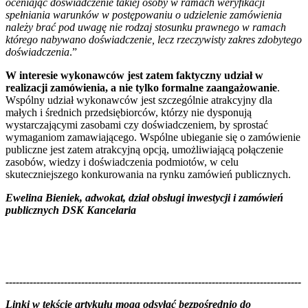
oceniając doświadczenie takiej osoby w ramach weryfikacji
spełniania warunk
ów w postępowaniu o udzielenie zam
ówienia
należ
y brać pod uwagę nie rodzaj stosunku prawnego w ramach
kt
órego nabywano doświadczenie, lecz rzeczywisty zakres zdobytego
doświadczenia
.”
W interesie wykonawców jest zatem faktyczny udział w
realizacji zamówienia, a nie tylko formalne zaangażowanie
.
Wspólny udział wykonawców jest szczególnie atrakcyjny dla
małych i średnich przedsiębiorców, którzy nie dysponują
wystarczającymi zasobami czy doświadczeniem, by sprostać
wymaganiom zamawiającego. Wspólne ubieganie się o zamówienie
publiczne jest zatem atrakcyjną opcją, umożliwiającą połączenie
zasobów, wiedzy i doświadczenia podmiotów, w celu
skuteczniejszego konkurowania na rynku zamówień publicznych.
Ewelina Bieniek, adwokat, dział obsługi inwestycji i zamówień
publicznych DSK Kancelaria
--------------------------------------------------------------------------------------
--------------------------------------------------------
Linki w tekście artykułu mogą odsyłać bezpośrednio do