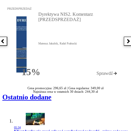
Przejdź do: Dyrektywa NIS2. Komentarz [PRZEDSPRZEDAŻ], Mateu
PRZEDSPRZEDAŻ
Dyrektywa NIS2. Komentarz
[PRZEDSPRZEDAŻ]
Poprzednia książka
N
Mateusz Jakubik, Rafał Prabucki
15%
Sprawdź
Rabatu
Cena promocyjna: 296,65 zł |
Cena regularna: 349,00 zł
Najniższa cena w ostatnich 30 dniach: 244,30 zł
Ostatnio dodane
05:34
Przejdź do artykułu: