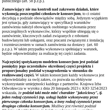
publicznego (art. 58 p.z.p.).
Zamawiający nie ma kontroli nad zakresem działań, które
wykonują poszczególni członkowie konsorcjum
, to ci ostatni
decydują o podziale obowiązków między sobą. Jedynym wyjątkiem
jest sytuacja, gdy zamawiający w specyfikacji warunków
zamówienia nałożył obowiązek osobistego wykonania przez
poszczególnych wykonawców, którzy wspólnie ubiegają się o
zamówienie, kluczowych zadań związanych z robotami
budowlanymi lub usługami, oraz pracami związanymi z instalacją
i rozmieszczeniem w ramach zamówienia na dostawy (art. 60
p.z.p.). W takim przypadku wykonawca spełniający warunek,
będzie odpowiedzialny za realizację tej części zadania.
Najczęściej spotykanym modelem konsorcjum jest podział
pomiędzy jego uczestników określonej części projektu i
proporcjonalny podział wynagrodzenia w stosunku do
realizowanej części.
W takim konsorcjum każdy wykonawca jest
odpowiedzialny za swój zakres, co pozwala na efektywne
wykorzystanie umiejętności każdego z partnerów. Krajowa Izba
Odwoławcza w wyroku z dnia 20 listopada 2023 r. KIO 3254/2023
wskazała, że
podział taki może mieć charakter "jakościowy", tj.
jeden rodzaj czynności (np. usług) będzie wykonywany przez
pierwszego członka konsorcjum, a inny rodzaj czynności przez
drugiego członka konsorcjum.
Możliwy jest r
ównież podział