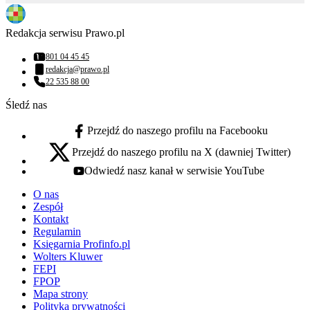
Redakcja serwisu Prawo.pl
801 04 45 45
Numer telefonu:
redakcja@prawo.pl
Adres email:
22 535 88 00
Numer telefonu:
Śledź nas
Przejdź do naszego profilu na Facebooku
facebook - otwiera się w nowej karcie
Przejdź do naszego profilu na X (dawniej Twitter)
x - otwiera się w nowej karcie
Odwiedź nasz kanał w serwisie YouTube
youtube - otwiera się w nowej karcie
O nas
Zespół
Kontakt
Regulamin
Księgarnia Profinfo.pl
Wolters Kluwer
FEPI
FPOP
Mapa strony
Polityka prywatności