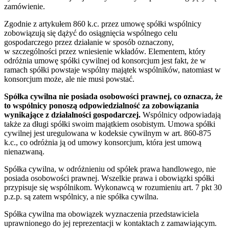
zamówienie.
Zgodnie z artykułem 860 k.c. przez umowę spółki wspólnicy
zobowiązują się dążyć do osiągnięcia wspólnego celu
gospodarczego przez działanie w sposób oznaczony,
w szczególności przez wniesienie wkładów. Elementem, który
odróżnia umowę spółki cywilnej od konsorcjum jest fakt, że w
ramach spółki powstaje wspólny majątek wspólników, natomiast w
konsorcjum może, ale nie musi powstać.
Spółka cywilna nie posiada osobowości prawnej, co oznacza, że ​​
to wspólnicy ponoszą odpowiedzialność za zobowiązania
wynikające z działalności gospodarczej.
Wspólnicy odpowiadają
także za długi spółki swoim majątkiem osobistym. Umowa spółki
cywilnej jest uregulowana w kodeksie cywilnym w art. 860-875
k.c., co odróżnia ją od umowy konsorcjum, która jest umową
nienazwaną.
Spółka cywilna, w odróżnieniu od spółek prawa handlowego, nie
posiada osobowości prawnej. Wszelkie prawa i obowiązki spółki
przypisuje się wspólnikom. Wykonawcą w rozumieniu art. 7 pkt 30
p.z.p. są zatem wspólnicy, a nie spółka cywilna.
Spółka cywilna ma obowiązek wyznaczenia przedstawiciela
uprawnionego do jej reprezentacji w kontaktach z zamawiającym.