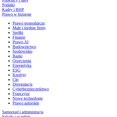
Prawnicy i sądy
Podatki
Kadry i BHP
Prawo w biznesie
Prawo gospodarcze
Małe i średnie firmy
Spółki
Finanse
Prawo AI
Budownictwo
Środowisko
Banki
Orzeczenia
Energetyka
ESG
Kredyty
Cło
Deregulacja
Cyberbezpieczeństwo
Franczyza
Nowe technologie
Prawo autorskie
Samorząd i administracja
Szkoły i uczelnie