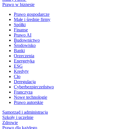
Prawo w biznesie
Prawo gospodarcze
Małe i średnie firmy
Spółki
Finanse
Prawo AI
Budownictwo
Środowisko
Banki
Orzeczenia
Energetyka
ESG
Kredyty
Cło
Deregulacja
Cyberbezpieczeństwo
Franczyza
Nowe technologie
Prawo autorskie
Samorząd i administracja
Szkoły i uczelnie
Zdrowie
Prawo dla każdego