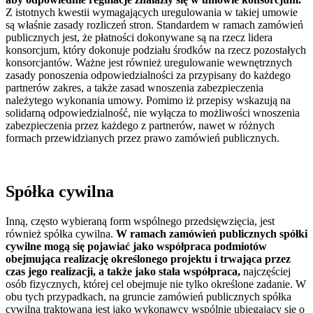
Z istotnych kwestii wymagających uregulowania w takiej umowie
są właśnie zasady rozliczeń stron. Standardem w ramach zamówień
publicznych jest, że płatności dokonywane są na rzecz lidera
konsorcjum, który dokonuje podziału środków na rzecz pozostałych
konsorcjantów. Ważne jest również uregulowanie wewnętrznych
zasady ponoszenia odpowiedzialności za przypisany do każdego
partnerów zakres, a także zasad wnoszenia zabezpieczenia
należytego wykonania umowy. Pomimo iż przepisy wskazują na
solidarną odpowiedzialność, nie wyłącza to możliwości wnoszenia
zabezpieczenia przez każdego z partnerów, nawet w różnych
formach przewidzianych przez prawo zamówień publicznych.
Spółka cywilna
Inną, często wybieraną form wspólnego przedsięwzięcia, jest
również spółka cywilna.
W ramach zamówień publicznych spółki
cywilne mogą się pojawiać jako współpraca podmiotów
obejmująca realizację określonego projektu i trwająca przez
czas jego realizacji, a także jako stała współpraca,
najczęściej
osób fizycznych, której cel obejmuje nie tylko określone zadanie. W
obu tych przypadkach, na gruncie zamówień publicznych spółka
cywilna traktowana jest jako wykonawcy wspólnie ubiegający się o