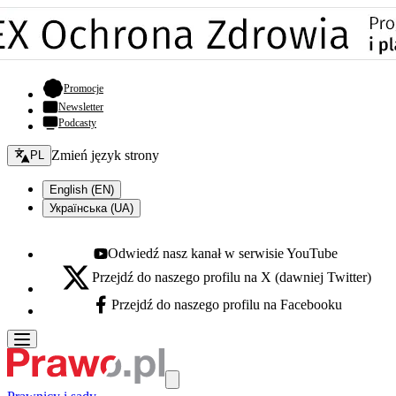
- otwiera się w nowej karcie
Promocje
Newsletter
Podcasty
Zmień język - bieżący:
Zmień język strony
PL
English (EN)
Українська (UA)
Odwiedź nasz kanał w serwisie YouTube
Youtube - otwiera się w nowej karcie
Przejdź do naszego profilu na X (dawniej Twitter)
X - otwiera się w nowej karcie
Przejdź do naszego profilu na Facebooku
Facebook - otwiera się w nowej karcie