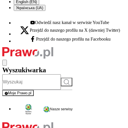
English (EN)
Українська (UA)
Odwiedź nasz kanał w serwisie YouTube
Youtube - otwiera się w nowej karcie
Przejdź do naszego profilu na X (dawniej Twitter)
X - otwiera się w nowej karcie
Przejdź do naszego profilu na Facebooku
Facebook - otwiera się w nowej karcie
Wyszukiwarka
Szukaj
Moje Prawo.pl
- rejestracja i logowanie do serwisu
Nasze serwisy