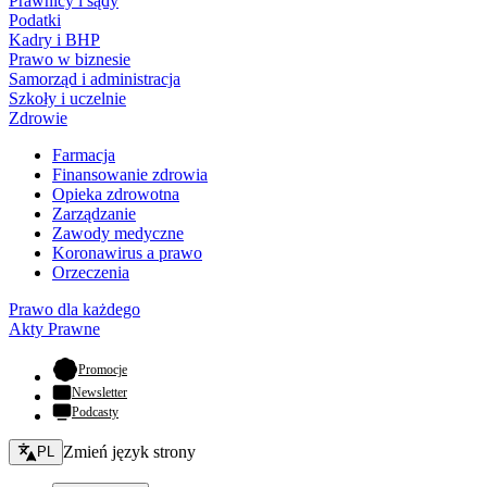
Prawnicy i sądy
Podatki
Kadry i BHP
Prawo w biznesie
Samorząd i administracja
Szkoły i uczelnie
Zdrowie
Farmacja
Finansowanie zdrowia
Opieka zdrowotna
Zarządzanie
Zawody medyczne
Koronawirus a prawo
Orzeczenia
Prawo dla każdego
Akty Prawne
- otwiera się w nowej karcie
Promocje
Newsletter
Podcasty
Zmień język - bieżący:
Zmień język strony
PL