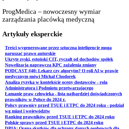
ProgMedica – nowoczesny wymiar
zarządzania placówką medyczną
Artykuły eksperckie
Treści wygenerowane przez sztuczną inteligencje mogą
otwiera się w nowej karcie
naruszać prawo autorskie
otwiera 
Ukryte zyski, estoński CIT, ryczałt od dochodów spółek
otwiera się w no
Nowelizacja naprawcza KPC zażalenia zmiany
PODCAST #40: Lekarz czy algorytm? O roli AI w prawie
otwiera się w nowej karcie
medycznym mówi Michał Chodorek
Analiza ryzyka w kontekście oceny dostawców - rola
otwiera się w nowe
Administratora i Podmiotu przetwarzającego
Łamanie praw człowieka - lista najbardziej doświadczonych
otwiera się w nowej karcie
prawników w Polsce do 2024 r.
Polscy prawnicy przed TSUE i ETPC do 2024 roku - podział
otwiera się w nowej karcie
wg miast i województw
otwiera
Ranking prawników przed TSUE i ETPC do 2024 roku
otwiera się w
Polskie sprawy przed TSUE i ETPC do 2024 roku
DPIA: Ocena skutków dla ochrony danych osobowych dla