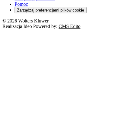
RODO
Pomoc
Cyberbezpieczeństwo
Zarządzaj preferencjami plików cookie
Franczyza
Nowe technologie
© 2026 Wolters Kluwer
Prawo autorskie
Realizacja Ideo Powered by:
CMS Edito