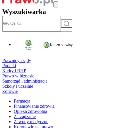
Wyszukiwarka
Szukaj
Nasze serwisy
Prawnicy i sądy
Podatki
Kadry i BHP
Prawo w biznesie
Samorząd i administracja
Szkoły i uczelnie
Zdrowie
Farmacja
Finansowanie zdrowia
Opieka zdrowotna
Zarządzanie
Zawody medyczne
Koronawirus a prawo