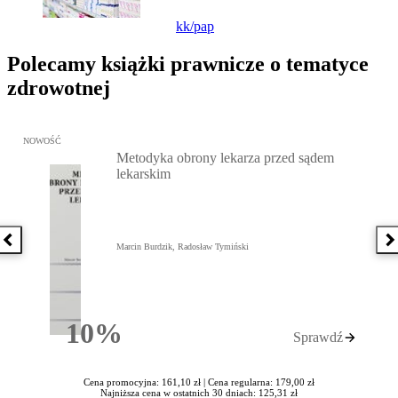
kk/pap
Polecamy książki prawnicze o tematyce
zdrowotnej
Przejdź do: Metodyka obrony lekarza przed sądem lekarskim, Marc
NOWOŚĆ
Metodyka obrony lekarza przed sądem
lekarskim
Poprzednia książka
N
Marcin Burdzik, Radosław Tymiński
10%
Sprawdź
Rabatu
Cena promocyjna: 161,10 zł |
Cena regularna: 179,00 zł
Najniższa cena w ostatnich 30 dniach: 125,31 zł