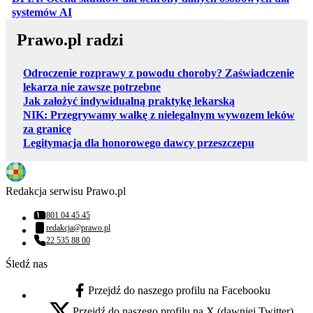
otwiera się w nowej karcie
systemów AI
Prawo.pl radzi
Odroczenie rozprawy z powodu choroby? Zaświadczenie
lekarza nie zawsze potrzebne
Jak założyć indywidualną praktykę lekarską
NIK: Przegrywamy walkę z nielegalnym wywozem leków
za granicę
Legitymacja dla honorowego dawcy przeszczepu
Redakcja serwisu Prawo.pl
801 04 45 45
Numer telefonu:
redakcja@prawo.pl
Adres email:
22 535 88 00
Numer telefonu:
Śledź nas
Przejdź do naszego profilu na Facebooku
facebook - otwiera się w nowej karcie
Przejdź do naszego profilu na X (dawniej Twitter)