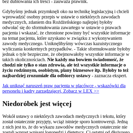
bez dublowania ich treści - zauważa prawnik.
Gdybyśmy jednak przymknęli oko na technikę legislacyjną i chcieli
wprowadzić osobny przepis w ustawie o niektórych zawodach
medycznych, zdaniem dra Rożdżeńskiego najlepiej byłoby
odwołać się do sformułowania zawartego w ustawie o prawach
pacjenta i wskazać, że chronione powinny być wszystkie informacje
na temat pacjenta, które uzyskano w związku z wykonywaniem
zawody medycznego. Uniknęlibyśmy wówczas kazuistycznego
wyliczania konkretnych przypadków. - Takie sformułowanie byłoby
jednak o tyle bezpieczne, że obejmowałoby wszystkie informacje w
takich okolicznościach.
Nie każdy ma bowiem świadomość, że
chodzi nie tylko o stan zdrowia, ale też wszystkie informacje o
życiu rodzinnym, osobistym, plany biznesowe itp. Byłoby to też
najbardziej zrozumiałe dla odbiorcy ustawy
- zaznacza ekspert.
Jak uniknąć naruszeń praw pacjenta w placówce - wskazówki dla
personelu i kadry zarządzającej. Zobacz w LEX >>
Niedoróbek jest więcej
Wokół ustawy o niektórych zawodach medycznych i tekstu, który
został ostatecznie przyjęty, wciąż istnieje sporo kontrowersji. Jedną
z nich jest to, że do wykazu zawodów medycznych ostatecznie nie
zostali wprost wpisani logopedzi i dietetycy. Ci ostatni od dłuższego