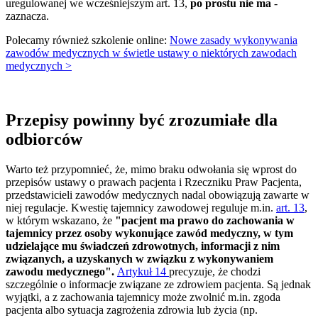
uregulowanej we wcześniejszym art. 13,
po prostu nie ma
-
zaznacza.
Polecamy również szkolenie online:
Nowe zasady wykonywania
zawodów medycznych w świetle ustawy o niektórych zawodach
medycznych >
Przepisy powinny być zrozumiałe dla
odbiorców
Warto też przypomnieć, że, mimo braku odwołania się wprost do
przepisów ustawy o prawach pacjenta i Rzeczniku Praw Pacjenta,
przedstawicieli zawodów medycznych nadal obowiązują zawarte w
niej regulacje. Kwestię tajemnicy zawodowej reguluje m.in.
art. 13
,
w którym wskazano, że
"pacjent ma prawo do zachowania w
tajemnicy przez osoby wykonujące zawód medyczny, w tym
udzielające mu świadczeń zdrowotnych, informacji z nim
związanych, a uzyskanych w związku z wykonywaniem
zawodu medycznego".
Artykuł 14
precyzuje, że chodzi
szczególnie o informacje związane ze zdrowiem pacjenta. Są jednak
wyjątki, a z zachowania tajemnicy może zwolnić m.in. zgoda
pacjenta albo sytuacja zagrożenia zdrowia lub życia (np.