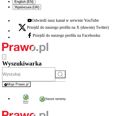
English (EN)
Українська (UA)
Odwiedź nasz kanał w serwisie YouTube
Youtube - otwiera się w nowej karcie
Przejdź do naszego profilu na X (dawniej Twitter)
X - otwiera się w nowej karcie
Przejdź do naszego profilu na Facebooku
Facebook - otwiera się w nowej karcie
Wyszukiwarka
Szukaj
Moje Prawo.pl
- rejestracja i logowanie do serwisu
Nasze serwisy