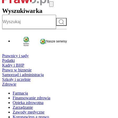
Wyszukiwarka
Szukaj
Nasze serwisy
Prawnicy i sądy
Podatki
Kadry i BHP
Prawo w biznesie
Samorząd i administracja
Szkoły i uczelnie
Zdrowie
Farmacja
Finansowanie zdrowia
Opieka zdrowotna
Zarządzanie
Zawody medyczne
Koronawirus a prawo