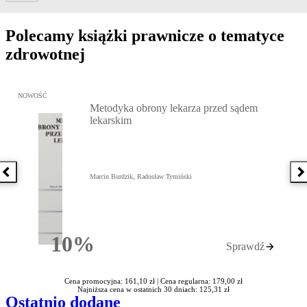
Polecamy książki prawnicze o tematyce
zdrowotnej
Przejdź do: Metodyka obrony lekarza przed sądem lekarskim, Marc
NOWOŚĆ
Metodyka obrony lekarza przed sądem
lekarskim
Poprzednia książka
N
Marcin Burdzik, Radosław Tymiński
10%
Sprawdź
Rabatu
Cena promocyjna: 161,10 zł |
Cena regularna: 179,00 zł
Najniższa cena w ostatnich 30 dniach: 125,31 zł
Ostatnio dodane