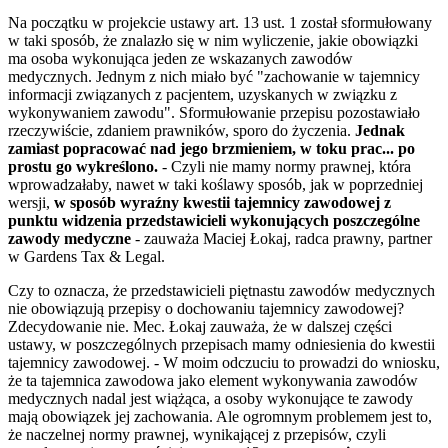
Na początku w projekcie ustawy art. 13 ust. 1 został sformułowany
w taki sposób, że znalazło się w nim wyliczenie, jakie obowiązki
ma osoba wykonująca jeden ze wskazanych zawodów
medycznych. Jednym z nich miało być "zachowanie w tajemnicy
informacji związanych z pacjentem, uzyskanych w związku z
wykonywaniem zawodu". Sformułowanie przepisu pozostawiało
rzeczywiście, zdaniem prawników, sporo do życzenia.
Jednak
zamiast popracować nad jego brzmieniem, w toku prac... po
prostu go wykreślono.
- Czyli nie mamy normy prawnej, która
wprowadzałaby, nawet w taki koślawy sposób, jak w poprzedniej
wersji,
w sposób wyraźny kwestii tajemnicy zawodowej z
punktu widzenia przedstawicieli wykonujących poszczególne
zawody medyczne
- zauważa Maciej Łokaj, radca prawny, partner
w Gardens Tax & Legal.
Czy to oznacza, że przedstawicieli piętnastu zawodów medycznych
nie obowiązują przepisy o dochowaniu tajemnicy zawodowej?
Zdecydowanie nie. Mec. Łokaj zauważa, że w dalszej części
ustawy, w poszczególnych przepisach mamy odniesienia do kwestii
tajemnicy zawodowej. - W moim odczuciu to prowadzi do wniosku,
że ta tajemnica zawodowa jako element wykonywania zawodów
medycznych nadal jest wiążąca, a osoby wykonujące te zawody
mają obowiązek jej zachowania. Ale ogromnym problemem jest to,
że naczelnej normy prawnej, wynikającej z przepisów, czyli