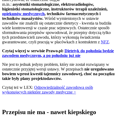
m.in.:
asystentki stomatologiczne, elektroradiologów,
higienistki stomatologiczne, instruktorów terapii uzależnień,
opiekunów medycznych
, techników farmaceutycznych i
techników masażystów.
Wśród wymienionych w ustawie
zawodów nie znaleźli się ostatecznie dietetycy - kwestia ta budziła
wiele kontrowersji w czasie prac sejmowych. Ostatecznie sposób
sformułowania przepisów spowodował, że przepisy dotyczą tylko
tych przedstawicieli zawodu, którzy wykonują świadczenia
gwarantowane, czyli pracują w placówkach z kontraktem z
NFZ
.
Czytaj więcej w serwisie Prawo.pl:
Dietetyk do południa będzie
zawodem medycznym, a po południu już nie
Nie jest to jednak jedyny problem, który nie został rozwiązany w
ostatecznie przyjętej wersji ustawy. W przepisach
nie uregulowano
bowiem wprost kwestii tajemnicy zawodowej, choć na początku
takie były plany projektodawców.
Czytaj też w LEX:
Odpowiedzialność zawodowa osób
wykonujących niektóre zawody medyczne >
Przepisu nie ma - nawet kiepskiego