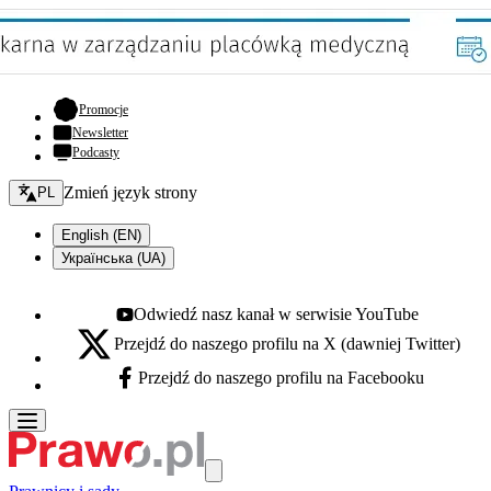
- otwiera się w nowej karcie
Promocje
Newsletter
Podcasty
Zmień język - bieżący:
Zmień język strony
PL
English (EN)
Українська (UA)
Odwiedź nasz kanał w serwisie YouTube
Youtube - otwiera się w nowej karcie
Przejdź do naszego profilu na X (dawniej Twitter)
X - otwiera się w nowej karcie
Przejdź do naszego profilu na Facebooku
Facebook - otwiera się w nowej karcie