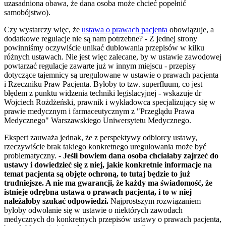
uzasadniona obawa, że dana osoba może chcieć popełnić
samobójstwo).
Czy wystarczy więc, że
ustawa o prawach pacjenta
obowiązuje, a
dodatkowe regulacje nie są nam potrzebne? - Z jednej strony
powinniśmy oczywiście unikać dublowania przepisów w kilku
różnych ustawach. Nie jest więc zalecane, by w ustawie zawodowej
powtarzać regulacje zawarte już w innym miejscu - przepisy
dotyczące tajemnicy są uregulowane w ustawie o prawach pacjenta
i Rzeczniku Praw Pacjenta. Byłoby to tzw. superfluum, co jest
błędem z punktu widzenia techniki legislacyjnej - wskazuje dr
Wojciech Rożdżeński, prawnik i wykładowca specjalizujący się w
prawie medycznym i farmaceutycznym z "Przeglądu Prawa
Medycznego" Warszawskiego Uniwersytetu Medycznego.
Ekspert zauważa jednak, że z perspektywy odbiorcy ustawy,
rzeczywiście brak takiego konkretnego uregulowania może być
problematyczny. -
Jeśli bowiem dana osoba chciałaby zajrzeć do
ustawy i dowiedzieć się z niej, jakie konkretnie informacje na
temat pacjenta są objęte ochroną, to tutaj będzie to już
trudniejsze. A nie ma gwarancji, że każdy ma świadomość, że
istnieje odrębna ustawa o prawach pacjenta, i to w niej
należałoby szukać odpowiedzi.
Najprostszym rozwiązaniem
byłoby odwołanie się w ustawie o niektórych zawodach
medycznych do konkretnych przepisów ustawy o prawach pacjenta,