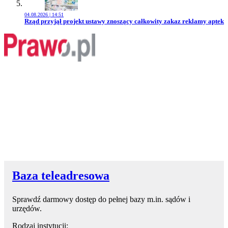
04.08.2026 | 14:51
Przejdź do artykułu:
Rząd przyjął projekt ustawy znoszący całkowity zakaz reklamy aptek
Baza teleadresowa
Sprawdź darmowy dostęp do pełnej bazy m.in. sądów i
urzędów.
Rodzaj instytucji: