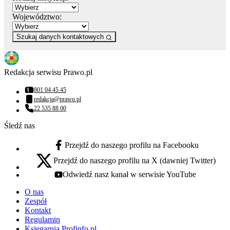
Województwo:
Szukaj danych kontaktowych
Redakcja serwisu Prawo.pl
801 04 45 45
Numer telefonu:
redakcja@prawo.pl
Adres email:
22 535 88 00
Numer telefonu:
Śledź nas
Przejdź do naszego profilu na Facebooku
facebook - otwiera się w nowej karcie
Przejdź do naszego profilu na X (dawniej Twitter)
x - otwiera się w nowej karcie
Odwiedź nasz kanał w serwisie YouTube
youtube - otwiera się w nowej karcie
O nas
Zespół
Kontakt
Regulamin
Księgarnia Profinfo.pl