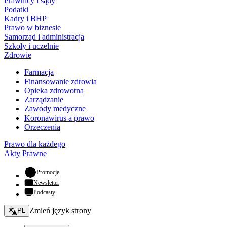
Prawnicy i sądy
Podatki
Kadry i BHP
Prawo w biznesie
Samorząd i administracja
Szkoły i uczelnie
Zdrowie
Farmacja
Finansowanie zdrowia
Opieka zdrowotna
Zarządzanie
Zawody medyczne
Koronawirus a prawo
Orzeczenia
Prawo dla każdego
Akty Prawne
- otwiera się w nowej karcie
Promocje
Newsletter
Podcasty
Zmień język - bieżący:
Zmień język strony
PL