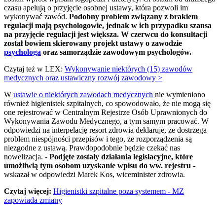
czasu apelują o przyjęcie osobnej ustawy, która pozwoli im
wykonywać zawód.
Podobny problem związany z brakiem
regulacji mają psychologowie, jednak w ich przypadku szansa
na przyjęcie regulacji jest większa. W czerwcu do konsultacji
został bowiem skierowany projekt ustawy o zawodzie
psychologa
oraz samorządzie zawodowym psychologów.
Czytaj też w LEX:
Wykonywanie niektórych (15) zawodów
medycznych oraz ustawiczny rozwój zawodowy >
W
ustawie o niektórych zawodach medycznych
nie wymieniono
również higienistek szpitalnych, co spowodowało, że nie mogą się
one rejestrować w Centralnym Rejestrze Osób Uprawnionych do
Wykonywania Zawodu Medycznego, a tym samym pracować. W
odpowiedzi na interpelację resort zdrowia deklaruje, że dostrzega
problem niespójności przepisów i tego, że rozporządzenia są
niezgodne z ustawą. Prawdopodobnie będzie czekać nas
nowelizacja. -
Podjęte zostały działania legislacyjne, które
umożliwią tym osobom uzyskanie wpisu do ww. rejestru
-
wskazał w odpowiedzi Marek Kos, wiceminister zdrowia.
Czytaj więcej:
Higienistki szpitalne poza systemem - MZ
zapowiada zmiany