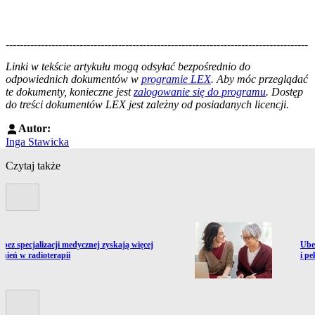
--------------------------------------------------------------------------------------
--------------------------------------------------------
Linki w tekście artykułu mogą odsyłać bezpośrednio do
odpowiednich dokumentów w
programie LEX
. Aby móc przeglądać
te dokumenty, konieczne jest
zalogowanie się do programu
. Dostęp
do treści dokumentów LEX jest zależny od posiadanych licencji.
Autor:
Inga Stawicka
Czytaj także
Poprzedni slide
ź do artykułu:
Prze
 bez specjalizacji medycznej zyskają więcej
Ube
nień w radioterapii
i p
Kolejny slide