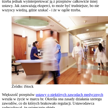
trzeba jednak wyinterpretować ją z przepisów całkowicie innej
ustawy. Jak zauważają eksperci, to może być trudniejsze, bo nie
wszyscy wiedzą, gdzie szukać - i że w ogóle trzeba.
Źródło: iStock
Większość przepisów
ustawy o niektórych zawodach medycznych
weszła w życie w marcu br. Określa ona zasady działania szeregu
zawodów, co do których brakowało regulacji. Ustawodawca
zadecydował, że ostatecznie objęła