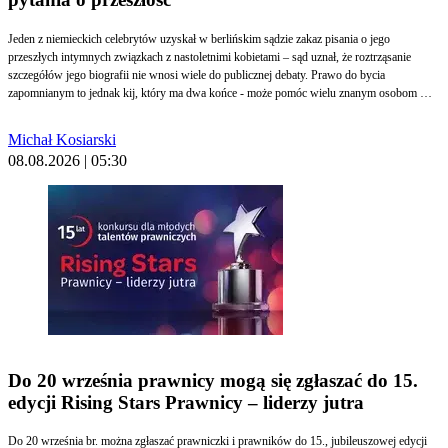
Jeden z niemieckich celebrytów uzyskał w berlińskim sądzie zakaz pisania o jego
przeszłych intymnych związkach z nastoletnimi kobietami – sąd uznał, że roztrząsanie
szczegółów jego biografii nie wnosi wiele do publicznej debaty. Prawo do bycia
zapomnianym to jednak kij, który ma dwa końce - może pomóc wielu znanym osobom w
ukrywaniu wstydliwych informacji o swojej przeszłości. Korzystają z niego też zwykli
Kowalscy w bardziej przyziemnych sprawach - aby jak najmniej śladów cyfrowych było o
Michał Kosiarski
nich w internecie i komercyjnych bazach danych.
08.08.2026 | 05:30
Do 20 września prawnicy mogą się zgłaszać do 15.
edycji Rising Stars Prawnicy – liderzy jutra
Do 20 września br. można zgłaszać prawniczki i prawników do 15., jubileuszowej edycji