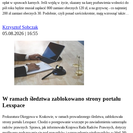
opłat w sprawach karnych. Jeśli wejdą w życie, skazany na karę pozbawienia wolności do
pół roku będzie musiał zapłacić 800 zamiast obecnych 120 zł, a na grzywnę - co najmniej
200 zł zamiast obecnych 30. Podobnie, czyli ponad sześciokrotnie, mają wzrosnąć także
inne opłaty wymagane w sprawach karnych – także za składane wnioski. A opłata
kancelaryjna za zaświadczenia i inne dokumenty, wydawane na wniosek - z 6 zł za każdą
Krzysztof Sobczak
stronę na 50 zł za każde rozpoczęte 10 stron.
05.08.2026 | 16:55
W ramach śledztwa zablokowano strony portalu
Lexspace
Prokuratura Okręgowa w Krakowie, w ramach prowadzonego śledztwa, zablokowała
strony portalu Lexspace. Chodzi o postępowanie wszczęte po zawiadomieniu samorządu
radców prawnych. Sprawa, jak informowała Krajowa Rada Radców Prawnych, dotyczy
możliwego podszywania się pod prawników i wprowadzania użytkowników w błąd. Miały