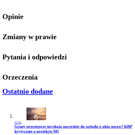
Opinie
Zmiany w prawie
Pytania i odpowiedzi
Orzeczenia
Ostatnio dodane
12:32
Przejdź do artykułu:
Grupy przestępcze uzyskają narzędzie do wglądu w akta spraw? KRP
krytycznie o projekcie MS