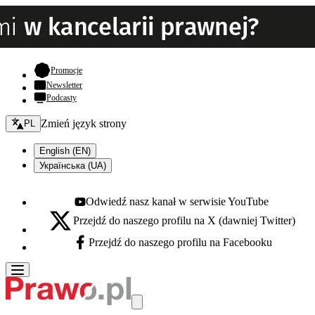
- otwiera się w nowej karcie
Promocje
Newsletter
Podcasty
Zmień język - bieżący:
Zmień język strony
PL
English (EN)
Українська (UA)
Odwiedź nasz kanał w serwisie YouTube
Youtube - otwiera się w nowej karcie
Przejdź do naszego profilu na X (dawniej Twitter)
X - otwiera się w nowej karcie
Przejdź do naszego profilu na Facebooku
Facebook - otwiera się w nowej karcie