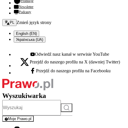
- otwiera się w nowej karcie
Promocje
Newsletter
Podcasty
Zmień język - bieżący:
Zmień język strony
PL
English (EN)
Українська (UA)
Odwiedź nasz kanał w serwisie YouTube
Youtube - otwiera się w nowej karcie
Przejdź do naszego profilu na X (dawniej Twitter)
X - otwiera się w nowej karcie
Przejdź do naszego profilu na Facebooku
Facebook - otwiera się w nowej karcie
Wyszukiwarka
Szukaj
Moje Prawo.pl
- rejestracja i logowanie do serwisu