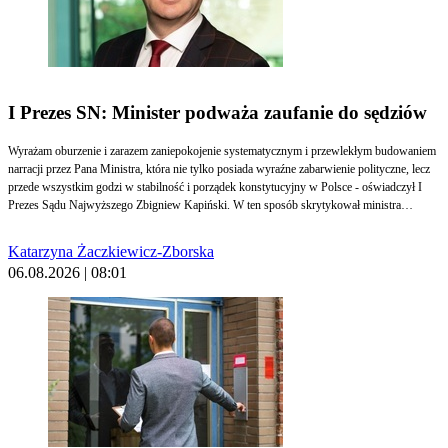
I Prezes SN: Minister podważa zaufanie do sędziów
Wyrażam oburzenie i zarazem zaniepokojenie systematycznym i przewlekłym budowaniem
narracji przez Pana Ministra, która nie tylko posiada wyraźne zabarwienie polityczne, lecz
przede wszystkim godzi w stabilność i porządek konstytucyjny w Polsce - oświadczył I
Prezes Sądu Najwyższego Zbigniew Kapiński. W ten sposób skrytykował ministra
sprawiedliwości Waldemara Żurka, który miał "budować obraz fałszywej rzeczywistości". -
Działania te nie mają nic wspólnego z merytoryczną dyskusją o wymiarze sprawiedliwości
Katarzyna Żaczkiewicz-Zborska
- dodał prezes.
06.08.2026 | 08:01