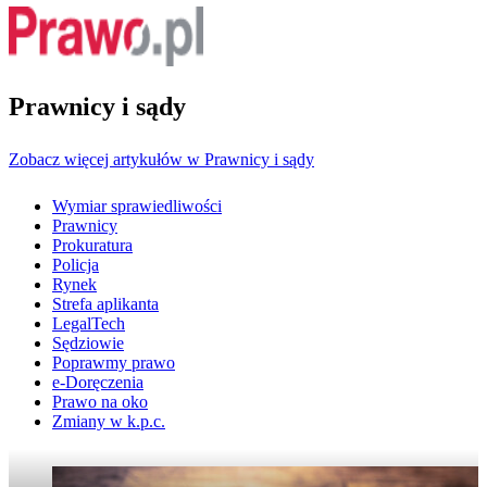
Prawnicy i sądy
Zobacz więcej artykułów w Prawnicy i sądy
Wymiar sprawiedliwości
Prawnicy
Prokuratura
Policja
Rynek
Strefa aplikanta
LegalTech
Sędziowie
Poprawmy prawo
e-Doręczenia
Prawo na oko
Zmiany w k.p.c.