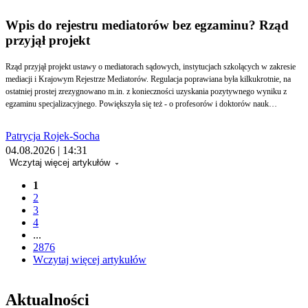
Wpis do rejestru mediatorów bez egzaminu? Rząd
przyjął projekt
Rząd przyjął projekt ustawy o mediatorach sądowych, instytucjach szkolących w zakresie
mediacji i Krajowym Rejestrze Mediatorów. Regulacja poprawiana była kilkukrotnie, na
ostatniej prostej zrezygnowano m.in. z konieczności uzyskania pozytywnego wyniku z
egzaminu specjalizacyjnego. Powiększyła się też - o profesorów i doktorów nauk
prawnych - grupa osób, które nie będą musiały przechodzić przez szkolenie specjalizacyjne.
Minister sprawiedliwości będzie mógł także powołać 9-osobową Radę Mediacyjną, która
Patrycja Rojek-Socha
miałaby mu doradzać. Przepisy mają obowiązywać od 1 września 2027 r.
04.08.2026 | 14:31
Wczytaj więcej artykułów
1
2
3
4
...
2876
Wczytaj więcej artykułów
Aktualności