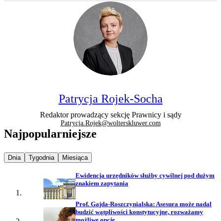
Patrycja Rojek-Socha
Redaktor prowadzący sekcję Prawnicy i sądy
Patrycja.Rojek@wolterskluwer.com
Najpopularniejsze
Najpopularniejsze wiadomości z
Najpopularniejsze wiadomości z
Najpopularniejsze wiadomości z
Dnia
Tygodnia
Miesiąca
Ewidencja urzędników służby cywilnej pod dużym
znakiem zapytania
Prof. Gajda-Roszczynialska: Asesura może nadal
budzić wątpliwości konstytucyjne, rozważamy
możliwe opcje