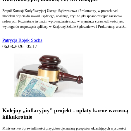
Zespół Komisji Kodyfikacyjnej Ustroju Sądownictwa i Prokuratury, w pracach nad
modelem dojścia do zawodu sędziego, analizuje, czy i w jaki sposób zastąpić asesorów
sądowych. Rozważane jest m.in. wprowadzenie stażu w wymiarze sprawiedliwości jako
wymogu do rozpoczęcia aplikacji w Krajowej Szkole Sądownictwa i Prokuratury, a także
mechanizmu umożliwiającego weryfikację, czy dany prawnik powinien być sędzią.
Rozmówcy Prawo.pl są w tym zakresie podzieleni. Część uważa, że z asesury można
Patrycja Rojek-Socha
zrezygnować, część, że to psucie systemu, który dobrze działa.
06.08.2026 | 05:17
Kolejny „inflacyjny” projekt - opłaty karne wzrosną
kilkukrotnie
Ministerstwo Sprawiedliwości przygotowuje zmianę przepisów określających wysokości