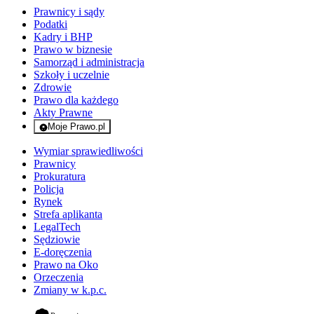
Prawnicy i sądy
Podatki
Kadry i BHP
Prawo w biznesie
Samorząd i administracja
Szkoły i uczelnie
Zdrowie
Prawo dla każdego
Akty Prawne
Moje Prawo.pl
- rejestracja i logowanie do serwisu
Wymiar sprawiedliwości
Prawnicy
Prokuratura
Policja
Rynek
Strefa aplikanta
LegalTech
Sędziowie
E-doręczenia
Prawo na Oko
Orzeczenia
Zmiany w k.p.c.