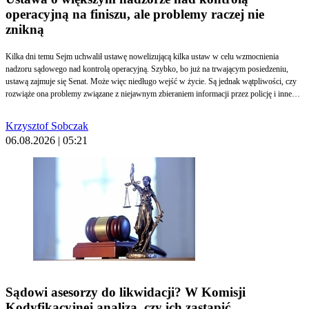
operacyjną na finiszu, ale problemy raczej nie
znikną
Kilka dni temu Sejm uchwalił ustawę nowelizującą kilka ustaw w celu wzmocnienia
nadzoru sądowego nad kontrolą operacyjną. Szybko, bo już na trwającym posiedzeniu,
ustawą zajmuje się Senat. Może więc niedługo wejść w życie. Są jednak wątpliwości, czy
rozwiąże ona problemy związane z niejawnym zbieraniem informacji przez policję i inne
służby. Otwarte jest przede wszystkim pytanie, czy zniknie zarzut, że sądowy nadzór w tym
zakresie jest często fikcją.
Krzysztof Sobczak
06.08.2026 | 05:21
Sądowi asesorzy do likwidacji? W Komisji
Kodyfikacyjnej analiza, czy ich zastąpić