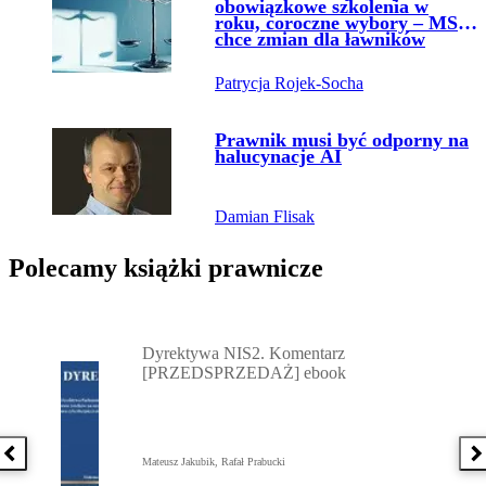
obowiązkowe szkolenia w
roku, coroczne wybory – MS
chce zmian dla ławników
Patrycja Rojek-Socha
Przejdź do artykułu:
Prawnik musi być odporny na
halucynacje AI
Damian Flisak
Polecamy książki prawnicze
Przejdź do: Dyrektywa NIS2. Komentarz [PRZEDSPRZEDAŻ] ebook,
Dyrektywa NIS2. Komentarz
[PRZEDSPRZEDAŻ] ebook
Poprzednia książka
N
Mateusz Jakubik, Rafał Prabucki