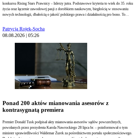
konkursu Rising Stars Prawnicy – liderzy jutra. Podstawowe kryteria to wiek do 35. roku
życia oraz łączenie zawodowej pasji z dorobkiem naukowym, biegłością w stosowaniu
nowych technologii, dbałością o jakość polskiego prawa i działalnością pro bono. To
wyjątkowa już 15. edycja konkursu, organizowanego przez Wolters Kluwer Polska.
Patrycja Rojek-Socha
08.08.2026 | 05:26
Ponad 200 aktów mianowania asesorów z
kontrasygnatą premiera
Premier Donald Tusk podpisał akty mianowania asesorów sądów powszechnych,
powołanych przez prezydenta Karola Nawrockiego 28 lipca br. – poinformował o tym
minister sprawiedliwości Waldemar Żurek za pośrednictwem portalu społecznościowego.