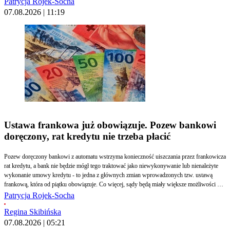
Patrycja Rojek-Socha
07.08.2026 | 11:19
Ustawa frankowa już obowiązuje. Pozew bankowi
doręczony, rat kredytu nie trzeba płacić
Pozew doręczony bankowi z automatu wstrzyma konieczność uiszczania przez frankowicza
rat kredytu, a bank nie będzie mógł tego traktować jako niewykonywanie lub nienależyte
wykonanie umowy kredytu - to jedna z głównych zmian wprowadzonych tzw. ustawą
frankową, która od piątku obowiązuje. Co więcej, sądy będą miały większe możliwości w
zakresie posiedzeń niejawnych, a zdalne przesłuchanie świadka będzie możliwe nawet
Patrycja Rojek-Socha
wtedy, gdy strona zgłosi sprzeciw. Prawnicy nowe rozwiązania co do zasady chwalą, choć
Regina Skibińska
podkreślają, że są spóźnione.
07.08.2026 | 05:21