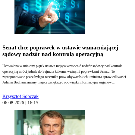
Senat chce poprawek w ustawie wzmacniającej
sądowy nadzór nad kontrolą operacyjną
Uchwalona w miniony piątek ustawa mająca wzmocnić nadzór sądowy nad kontrolą
operacyjną wróci jednak do Sejmu z kilkoma ważnymi poprawkami Senatu. To
zaproponowane przez byłego rzecznika praw obywatelskich i ministra sprawiedliwości
Adama Bodnara zmiany mające zwiększyć obowiązki informacyjne organów
występujących o sądową zgodę, a później prowadzące kontrole operacyjne. Pozostaną
jednak pytania o realność wprowadzenia nowych procedur, ale trzeba odnotować rządową
Krzysztof Sobczak
zapowiedź wzmocnienia warszawskiego sądu okręgowego, który jako jedyny ma wydawać
06.08.2026 | 16:15
takie zgody.