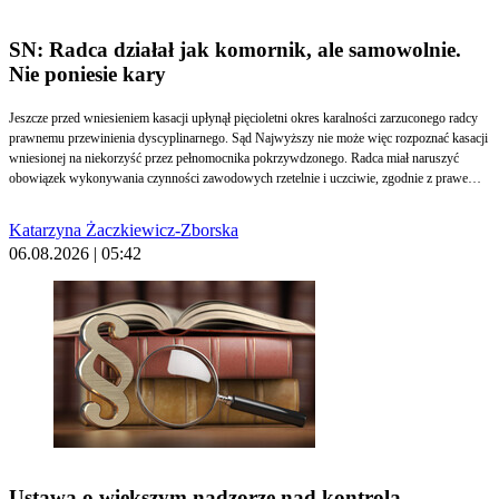
SN: Radca działał jak komornik, ale samowolnie.
Nie poniesie kary
Jeszcze przed wniesieniem kasacji upłynął pięcioletni okres karalności zarzuconego radcy
prawnemu przewinienia dyscyplinarnego. Sąd Najwyższy nie może więc rozpoznać kasacji
wniesionej na niekorzyść przez pełnomocnika pokrzywdzonego. Radca miał naruszyć
obowiązek wykonywania czynności zawodowych rzetelnie i uczciwie, zgodnie z prawem,
zasadami etyki zawodowej oraz dobrymi obyczajami.
Katarzyna Żaczkiewicz-Zborska
06.08.2026 | 05:42
Ustawa o większym nadzorze nad kontrolą