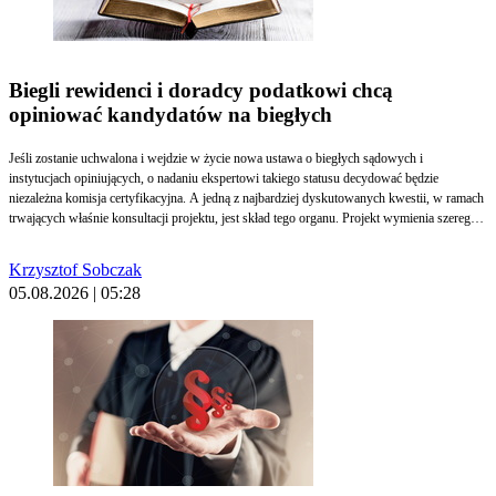
Biegli rewidenci i doradcy podatkowi chcą
opiniować kandydatów na biegłych
Jeśli zostanie uchwalona i wejdzie w życie nowa ustawa o biegłych sądowych i
instytucjach opiniujących, o nadaniu ekspertowi takiego statusu decydować będzie
niezależna komisja certyfikacyjna. A jedną z najbardziej dyskutowanych kwestii, w ramach
trwających właśnie konsultacji projektu, jest skład tego organu. Projekt wymienia szereg
instytucji i organizacji, które miałyby wskazywać członków komisji, ale nie ma na tej liście
biegłych rewidentów i doradców podatkowych, o co zabiegają samorządy tych zawodów.
Krzysztof Sobczak
05.08.2026 | 05:28