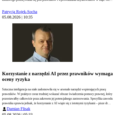
też pojawiać się sygnały o wykorzystywaniu danych radców bez ich wiedzy i zgody.
Patrycja Rojek-Socha
05.08.2026 | 10:35
Korzystanie z narzędzi AI przez prawników wymaga
oceny ryzyka
Sztuczna inteligencja na stałe zadomowiła się w arsenale narzędzi wspierających pracę
prawników. W praktyce coraz trudniej wskazać obszar świadczenia pomocy prawnej, który
pozostawałby całkowicie poza zakresem jej potencjalnego zastosowania. Specyfika zawodu
prawnika sprawia jednak, że korzystanie z AI wiąże się z istotnymi ryzykami – pisze dr
Damian Flisak, radca prawny.
Damian Flisak
05.08.2026 | 05:33