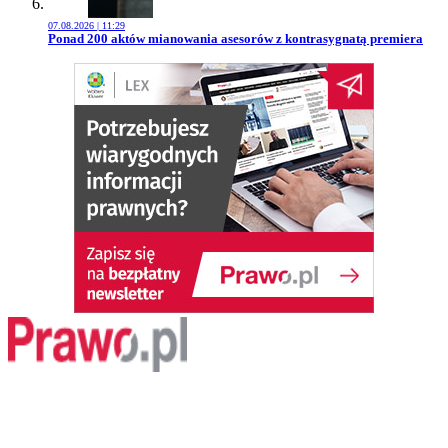
07.08.2026 | 11:29
Przejdź do artykułu:
Ponad 200 aktów mianowania asesorów z kontrasygnatą premiera