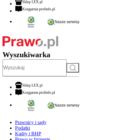
otwiera się w nowej karcie
Sklep LEX.pl
otwiera się w nowej karcie
Księgarnia profinfo.pl
Nasze serwisy
Wyszukiwarka
Szukaj
otwiera się w nowej karcie
Sklep LEX.pl
otwiera się w nowej karcie
Księgarnia profinfo.pl
Nasze serwisy
Prawnicy i sądy
Podatki
Kadry i BHP
Prawo w biznesie