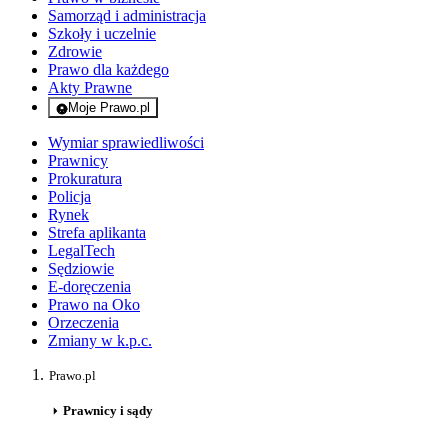
Samorząd i administracja
Szkoły i uczelnie
Zdrowie
Prawo dla każdego
Akty Prawne
Moje Prawo.pl
- rejestracja i logowanie do serwisu
Wymiar sprawiedliwości
Prawnicy
Prokuratura
Policja
Rynek
Strefa aplikanta
LegalTech
Sędziowie
E-doręczenia
Prawo na Oko
Orzeczenia
Zmiany w k.p.c.
Prawo.pl
Prawnicy i sądy