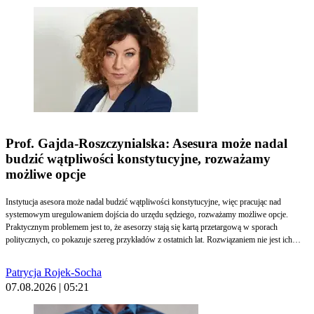
Prof. Gajda-Roszczynialska: Asesura może nadal
budzić wątpliwości konstytucyjne, rozważamy
możliwe opcje
Instytucja asesora może nadal budzić wątpliwości konstytucyjne, więc pracując nad
systemowym uregulowaniem dojścia do urzędu sędziego, rozważamy możliwe opcje.
Praktycznym problemem jest to, że asesorzy stają się kartą przetargową w sporach
politycznych, co pokazuje szereg przykładów z ostatnich lat. Rozwiązaniem nie jest ich
uwzględnienie w Konstytucji i wprowadzenie „niezawisłości asesora”, konieczne jest
zaproponowanie nowoczesnych rozwiązań zgodnych ze standardami europejskimi – mówi
Patrycja Rojek-Socha
sędzia dr hab. Katarzyna Gajda-Roszczynialska, prof. UŚ, przewodnicząca Zespołu
07.08.2026 | 05:21
Problemowego do Spraw Zreformowania Zasad Dostępu do Urzędu Sędziego.