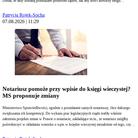
Dodał, że akty zostaną przekazane prezesom sądów, tak aby nowi asesorzy mogli
rozpocząć orzekanie. Wcześniej zarówno Ministerstwo Sprawiedliwości, jak i Krajowa
Rada Sądownictwa w specjalnej uchwale wskazywały, że bez dopełnienia tej formalności
Patrycja Rojek-Socha
nie jest to możliwe.
07.08.2026 | 11:29
Notariusz pomoże przy wpisie do księgi wieczystej?
MS proponuje zmiany
Ministerstwo Sprawiedliwości, zgodnie z postulatami samych notariuszy, chce dalszego
zwiększania ich kompetencji. Do wykazu prac legislacyjnych rządu trafiły właśnie
założenia projektu zmian w Prawie o notariacie, zakładające m.in., że notariusz mógłby
pośredniczyć w składaniu wniosku o wpis w księdze wieczystej niezależnie od tego, czy
wiąże się on z aktem notarialnym sporządzonym przez tego notariusza.