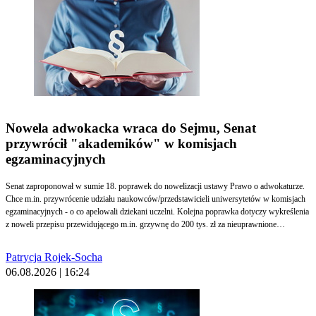
Nowela adwokacka wraca do Sejmu, Senat
przywrócił "akademików" w komisjach
egzaminacyjnych
Senat zaproponował w sumie 18. poprawek do nowelizacji ustawy Prawo o adwokaturze.
Chce m.in. przywrócenie udziału naukowców/przedstawicieli uniwersytetów w komisjach
egzaminacyjnych - o co apelowali dziekani uczelni. Kolejna poprawka dotyczy wykreślenia
z noweli przepisu przewidującego m.in. grzywnę do 200 tys. zł za nieuprawnione
gromadzenie i udostępnianie informacji z listy adwokatów, bez zgody okręgowej rady
adwokackiej lub NRA. Przypomnijmy ustawa doprecyzowuje definicję świadczenia
Patrycja Rojek-Socha
pomocy prawnej i m.in. obejmuje adwokatów taką samą ochroną jak funkcjonariuszy
06.08.2026 | 16:24
publicznych.