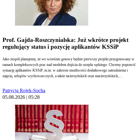
Prof. Gajda-Roszczynialska: Już wkrótce projekt
regulujący status i pozycję aplikantów KSSiP
Jako zespól planujemy, że we wrześniu gotowy będzie pierwszy projekt przygotowany w
ramach kompleksowych prac nad modelem dojścia do urzędu sędziego. Chcemy poprawić
sytuację aplikantów KSSiP, m.in. w zakresie możliwości dodatkowego zatrudnienia i
zajęcia, urlopów wychowawczych, a także tacierzyńskich oraz macierzyńskich,
ubezpieczenia wypadkowego, nowego modelu stypendium czy ulgowych przejazdów -
mówi sędzia dr hab. Katarzyna Gajda-Roszczynialska, prof. UŚ, przewodnicząca Zespołu
Patrycja Rojek-Socha
Problemowego do spraw zreformowania zasad dostępu do urzędu sędziego.
05.08.2026 | 05:28