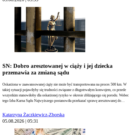
SN: Dobro aresztowanej w ciąży i jej dziecka
przemawia za zmianą sądu
Oskarżona w zaawansowanej ciąży nie może być transportowana na proces 500 km. W
takiej sytuacji pojawiłyby się trudności związane z długotrwałym konwojem, co przede
wszystkim stanowiłoby dla oskarżonej ryzyko w okresie zbliżającego się porodu. Wobec
tego Izba Karna Sądu Najwyższego postanowiła przekazać sprawę aresztowanej do
rozpoznania Sądowi Okręgowemu w Toruniu.
Katarzyna Żaczkiewicz-Zborska
05.08.2026 | 05:31