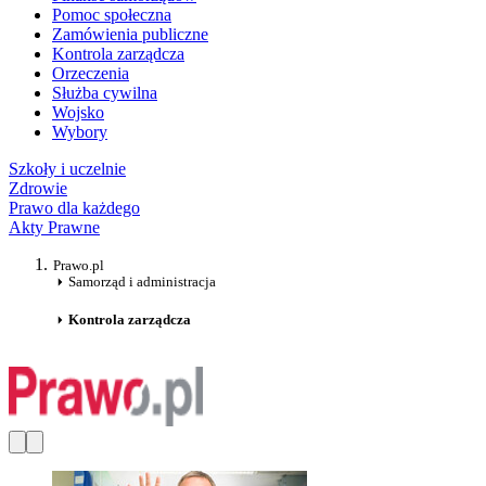
Pomoc społeczna
Zamówienia publiczne
Kontrola zarządcza
Orzeczenia
Służba cywilna
Wojsko
Wybory
Szkoły i uczelnie
Zdrowie
Prawo dla każdego
Akty Prawne
Prawo.pl
Samorząd i administracja
Kontrola zarządcza