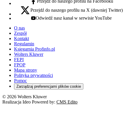
Przejdź do naszego profilu na Facebooku
facebook - otwiera się w nowej karcie
Przejdź do naszego profilu na X (dawniej Twitter)
x - otwiera się w nowej karcie
Odwiedź nasz kanał w serwisie YouTube
youtube - otwiera się w nowej karcie
O nas
Zespół
Kontakt
Regulamin
Księgarnia Profinfo.pl
Wolters Kluwer
FEPI
FPOP
Mapa strony
Polityka prywatności
Pomoc
Zarządzaj preferencjami plików cookie
© 2026 Wolters Kluwer
Realizacja Ideo Powered by:
CMS Edito