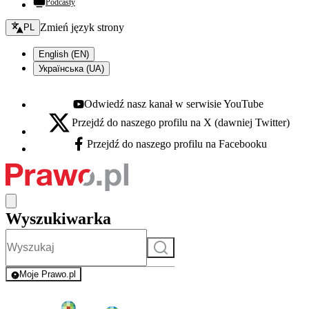
Podcasty
Zmień język - bieżący:
Zmień język strony
PL
English (EN)
Українська (UA)
Odwiedź nasz kanał w serwisie YouTube
Youtube - otwiera się w nowej karcie
Przejdź do naszego profilu na X (dawniej Twitter)
X - otwiera się w nowej karcie
Przejdź do naszego profilu na Facebooku
Facebook - otwiera się w nowej karcie
Wyszukiwarka
Szukaj
Moje Prawo.pl
- rejestracja i logowanie do serwisu