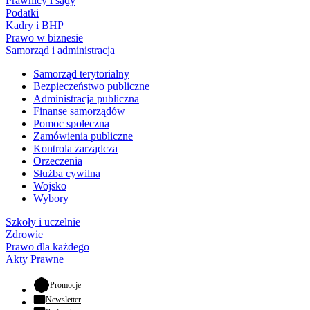
Prawnicy i sądy
Podatki
Kadry i BHP
Prawo w biznesie
Samorząd i administracja
Samorząd terytorialny
Bezpieczeństwo publiczne
Administracja publiczna
Finanse samorządów
Pomoc społeczna
Zamówienia publiczne
Kontrola zarządcza
Orzeczenia
Służba cywilna
Wojsko
Wybory
Szkoły i uczelnie
Zdrowie
Prawo dla każdego
Akty Prawne
- otwiera się w nowej karcie
Promocje
Newsletter