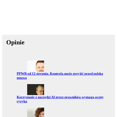
Opinie
Przejdź do:
PPWR od 12 sierpnia. Kontrola może przyjść przed polską
ustawą
Przejdź do:
Korzystanie z narzędzi AI przez prawników wymaga oceny
ryzyka