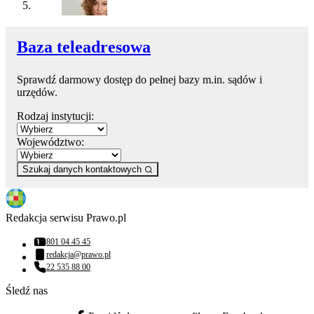
Baza teleadresowa
Sprawdź darmowy dostęp do pełnej bazy m.in. sądów i
urzędów.
Rodzaj instytucji:
Województwo:
Szukaj danych kontaktowych
Redakcja serwisu Prawo.pl
801 04 45 45
Numer telefonu:
redakcja@prawo.pl
Adres email:
22 535 88 00
Numer telefonu:
Śledź nas