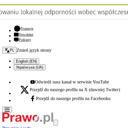
- otwiera się w nowej karcie
Promocje
Newsletter
Podcasty
Zmień język - bieżący:
Zmień język strony
PL
English (EN)
Українська (UA)
Odwiedź nasz kanał w serwisie YouTube
Youtube - otwiera się w nowej karcie
Przejdź do naszego profilu na X (dawniej Twitter)
X - otwiera się w nowej karcie
Przejdź do naszego profilu na Facebooku
Facebook - otwiera się w nowej karcie