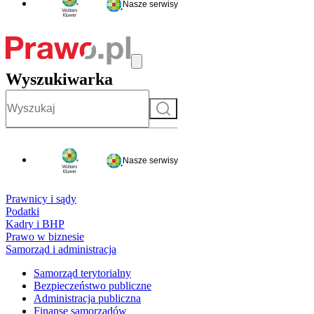
Nasze serwisy
Wyszukiwarka
Szukaj
Nasze serwisy
Prawnicy i sądy
Podatki
Kadry i BHP
Prawo w biznesie
Samorząd i administracja
Samorząd terytorialny
Bezpieczeństwo publiczne
Administracja publiczna
Finanse samorządów