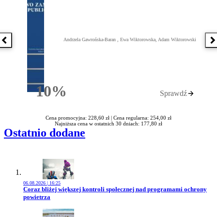
Andrzela Gawrońska-Baran , Ewa Wiktorowska, Adam Wiktorowski
Poprzednia książka
N
10%
Sprawdź
Rabatu
Cena promocyjna: 228,60 zł |
Cena regularna: 254,00 zł
Najniższa cena w ostatnich 30 dniach: 177,80 zł
Ostatnio dodane
06.08.2026 | 16:25
Przejdź do artykułu:
Coraz bliżej większej kontroli społecznej nad programami ochrony
powietrza