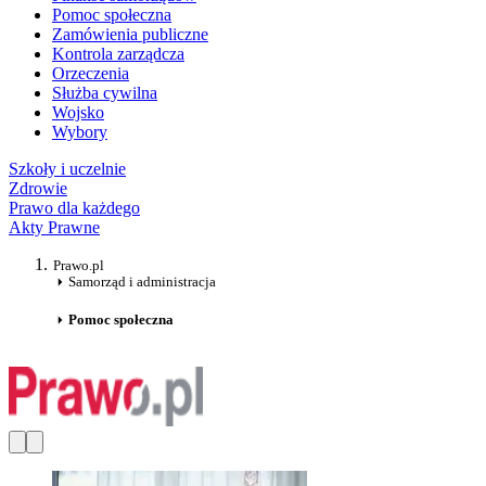
Pomoc społeczna
Zamówienia publiczne
Kontrola zarządcza
Orzeczenia
Służba cywilna
Wojsko
Wybory
Szkoły i uczelnie
Zdrowie
Prawo dla każdego
Akty Prawne
Prawo.pl
Samorząd i administracja
Pomoc społeczna