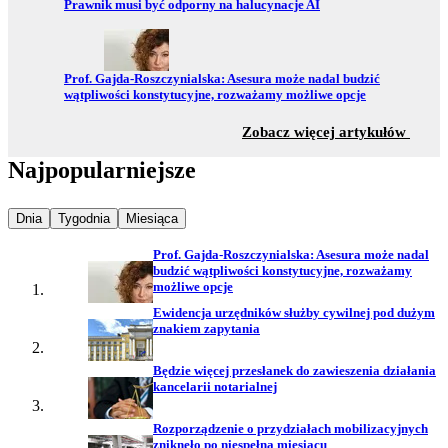
Przejdź do:
Prawnik musi być odporny na halucynacje AI
Przejdź do:
Prof. Gajda-Roszczynialska: Asesura może nadal budzić
wątpliwości konstytucyjne, rozważamy możliwe opcje
z sekc
Zobacz więcej artykułów
Najpopularniejsze
Najpopularniejsze wiadomości z
Najpopularniejsze wiadomości z
Najpopularniejsze wiadomości z
Dnia
Tygodnia
Miesiąca
Prof. Gajda-Roszczynialska: Asesura może nadal
budzić wątpliwości konstytucyjne, rozważamy
możliwe opcje
Ewidencja urzędników służby cywilnej pod dużym
znakiem zapytania
Będzie więcej przesłanek do zawieszenia działania
kancelarii notarialnej
Rozporządzenie o przydziałach mobilizacyjnych
zniknęło po niespełna miesiącu