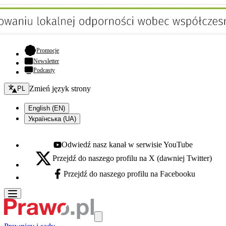
- otwiera się w nowej karcie
Promocje
Newsletter
Podcasty
Zmień język - bieżący:
Zmień język strony
PL
English (EN)
Українська (UA)
Odwiedź nasz kanał w serwisie YouTube
Youtube - otwiera się w nowej karcie
Przejdź do naszego profilu na X (dawniej Twitter)
X - otwiera się w nowej karcie
Przejdź do naszego profilu na Facebooku
Facebook - otwiera się w nowej karcie