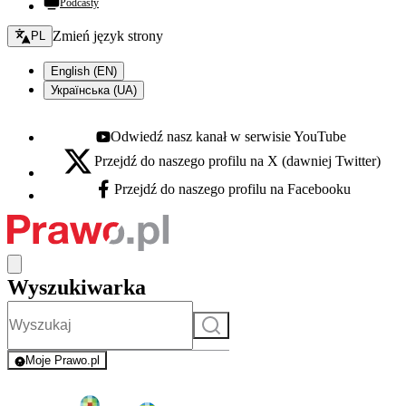
Podcasty
Zmień język - bieżący:
Zmień język strony
PL
English (EN)
Українська (UA)
Odwiedź nasz kanał w serwisie YouTube
Youtube - otwiera się w nowej karcie
Przejdź do naszego profilu na X (dawniej Twitter)
X - otwiera się w nowej karcie
Przejdź do naszego profilu na Facebooku
Facebook - otwiera się w nowej karcie
Wyszukiwarka
Szukaj
Moje Prawo.pl
- rejestracja i logowanie do serwisu