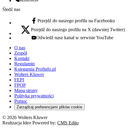
Numer telefonu:
Śledź nas
Przejdź do naszego profilu na Facebooku
facebook - otwiera się w nowej karcie
Przejdź do naszego profilu na X (dawniej Twitter)
x - otwiera się w nowej karcie
Odwiedź nasz kanał w serwisie YouTube
youtube - otwiera się w nowej karcie
O nas
Zespół
Kontakt
Regulamin
Księgarnia Profinfo.pl
Wolters Kluwer
FEPI
FPOP
Mapa strony
Polityka prywatności
Pomoc
Zarządzaj preferencjami plików cookie
© 2026 Wolters Kluwer
Realizacja Ideo Powered by:
CMS Edito