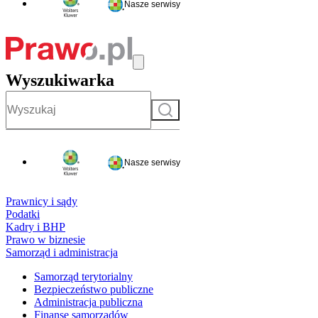
Nasze serwisy
Wyszukiwarka
Szukaj
Nasze serwisy
Prawnicy i sądy
Podatki
Kadry i BHP
Prawo w biznesie
Samorząd i administracja
Samorząd terytorialny
Bezpieczeństwo publiczne
Administracja publiczna
Finanse samorządów