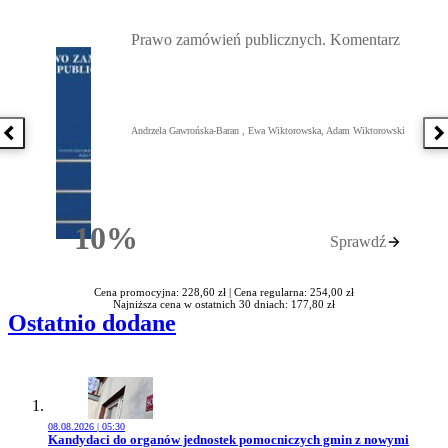
Przejdź do: Prawo zamówień publicznych. Komentarz, Andrzela G
Prawo zamówień publicznych. Komentarz
Andrzela Gawrońska-Baran , Ewa Wiktorowska, Adam Wiktorowski
Poprzednia książka
N
10%
Sprawdź
Rabatu
Cena promocyjna: 228,60 zł |
Cena regularna: 254,00 zł
Najniższa cena w ostatnich 30 dniach: 177,80 zł
Ostatnio dodane
08.08.2026 | 05:30
Przejdź do artykułu:
Kandydaci do organów jednostek pomocniczych gmin z nowymi