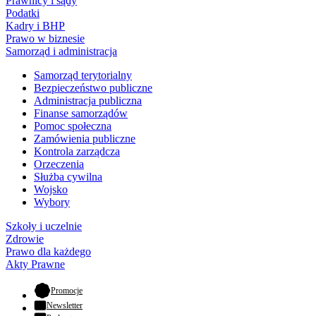
Prawnicy i sądy
Podatki
Kadry i BHP
Prawo w biznesie
Samorząd i administracja
Samorząd terytorialny
Bezpieczeństwo publiczne
Administracja publiczna
Finanse samorządów
Pomoc społeczna
Zamówienia publiczne
Kontrola zarządcza
Orzeczenia
Służba cywilna
Wojsko
Wybory
Szkoły i uczelnie
Zdrowie
Prawo dla każdego
Akty Prawne
- otwiera się w nowej karcie
Promocje
Newsletter