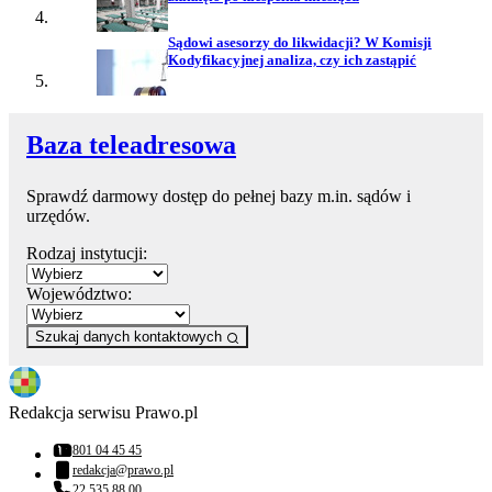
Sądowi asesorzy do likwidacji? W Komisji
Kodyfikacyjnej analiza, czy ich zastąpić
Baza teleadresowa
Sprawdź darmowy dostęp do pełnej bazy m.in. sądów i
urzędów.
Rodzaj instytucji:
Województwo:
Szukaj danych kontaktowych
Redakcja serwisu Prawo.pl
801 04 45 45
Numer telefonu:
redakcja@prawo.pl
Adres email:
22 535 88 00