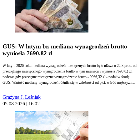
GUS: W lutym br. mediana wynagrodzeń brutto
wyniosła 7690,82 zł
W lutym 2026 roku mediana wynagrodzeń miesięcznych brutto była niższa o 22,8 proc. od
przeciętnego miesięcznego wynagrodzenia brutto w tym miesiącu i wyniosła 7690,82 zł,
podczas gdy przeciętne miesięczne wynagrodzenie brutto - 9966,32 zł - podał w środę
GUS. Wartość mediany wynagrodzeń różniła się w zależności od płci: wśród mężczyzn
wyniosła 7753,52 zł, natomiast wśród kobiet – 7631,04 zł.
Grażyna J. Leśniak
05.08.2026 | 16:02