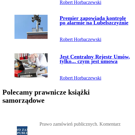
Robert Horbaczewski
Przejdź do artykułu:
Premier zapowiada kontrolę
po alarmie na Lubelszczyźnie
Robert Horbaczewski
Przejdź do artykułu:
Jest Centralny Rejestr Umów,
tylko... czym jest umowa
Robert Horbaczewski
Polecamy prawnicze książki
samorządowe
Przejdź do: Prawo zamówień publicznych. Komentarz, Andrzela G
Prawo zamówień publicznych. Komentarz