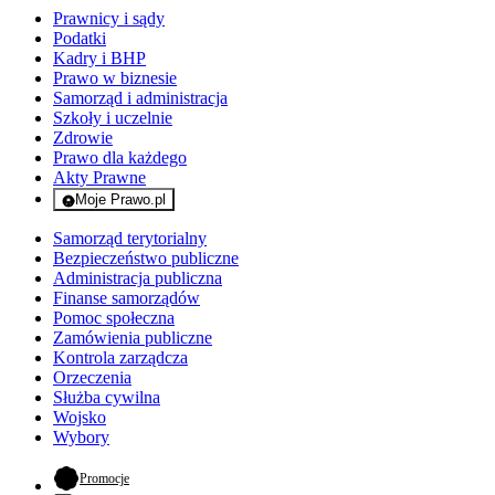
Prawnicy i sądy
Podatki
Kadry i BHP
Prawo w biznesie
Samorząd i administracja
Szkoły i uczelnie
Zdrowie
Prawo dla każdego
Akty Prawne
Moje Prawo.pl
- rejestracja i logowanie do serwisu
Samorząd terytorialny
Bezpieczeństwo publiczne
Administracja publiczna
Finanse samorządów
Pomoc społeczna
Zamówienia publiczne
Kontrola zarządcza
Orzeczenia
Służba cywilna
Wojsko
Wybory
- otwiera się w nowej karcie
Promocje