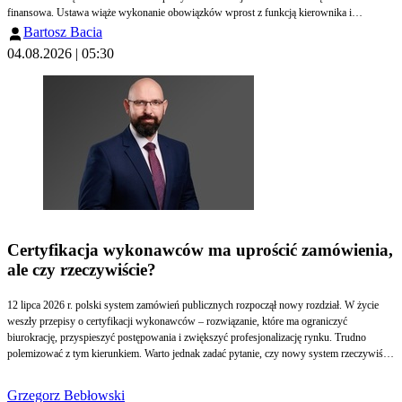
finansowa. Ustawa wiąże wykonanie obowiązków wprost z funkcją kierownika i
dopuszcza nałożenie na niego odrębnej kary pieniężnej, niezależnej od kary wymierzanej
Bartosz Bacia
samej jednostce. W większych urzędach miast skutki są przy tym poważniejsze - po
04.08.2026 | 05:30
przekroczeniu progu zatrudnienia urząd staje się podmiotem kluczowym, obciążonym
pełnym reżimem środków zarządzania ryzykiem oraz obowiązkiem cyklicznego audytu.
Certyfikacja wykonawców ma uprościć zamówienia,
ale czy rzeczywiście?
12 lipca 2026 r. polski system zamówień publicznych rozpoczął nowy rozdział. W życie
weszły przepisy o certyfikacji wykonawców – rozwiązanie, które ma ograniczyć
biurokrację, przyspieszyć postępowania i zwiększyć profesjonalizację rynku. Trudno
polemizować z tym kierunkiem. Warto jednak zadać pytanie, czy nowy system rzeczywiście
uprości udział w zamówieniach wszystkim wykonawcom, czy przede wszystkim tym
największym – pisze Grzegorz Bebłowski, ekspert zamówień publicznych.
Grzegorz Bebłowski