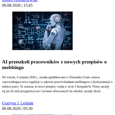
06.08.2026 | 15:45
AI przeszkoli pracowników z nowych przepisów o
mobbingu
We wtorek, 4 sierpnia 2026 r., została opublikowana w Dzienniku Ustaw ustawa
wprowadzająca nowe regulacje w zakresie przeciwdziałania mobbingowi i dyskryminacji w
miejscu pracy. To oznacza, że nowe przepisy wejdą w życie 5 listopada br. Firmy zaczęły
się już do nich przygotowywać i na bazie oferowanych im szkoleń, zaczęły zlecać
przygotowanie własnych… sztucznej inteligencji. Zdaniem prawników, problematyka jest
tak złożona, że szkolenia przygotowane przez AI powinien zweryfikować człowiek.
Grażyna J. Leśniak
Potrzebne jest też doprecyzowanie standardów stosowania AI w obszarze compliance i
06.08.2026 | 05:30
prawa pracy.