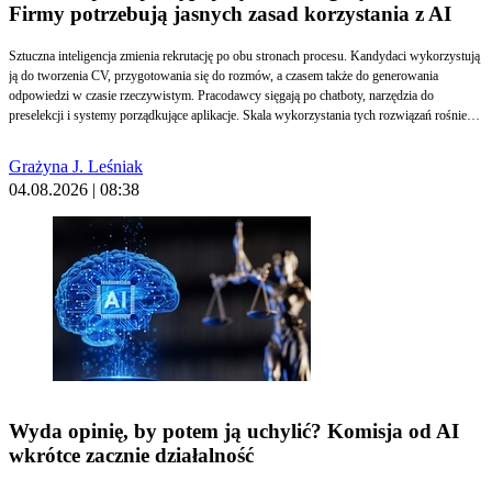
Firmy potrzebują jasnych zasad korzystania z AI
Sztuczna inteligencja zmienia rekrutację po obu stronach procesu. Kandydaci wykorzystują
ją do tworzenia CV, przygotowania się do rozmów, a czasem także do generowania
odpowiedzi w czasie rzeczywistym. Pracodawcy sięgają po chatboty, narzędzia do
preselekcji i systemy porządkujące aplikacje. Skala wykorzystania tych rozwiązań rośnie
jednak szybciej niż zasady ich stosowania. Wraz z wdrażaniem unijnego AI Act coraz
pilniejsze staje się określenie jasnych reguł korzystania z tych narzędzi.
Grażyna J. Leśniak
04.08.2026 | 08:38
Wyda opinię, by potem ją uchylić? Komisja od AI
wkrótce zacznie działalność