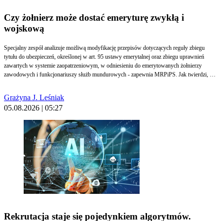
Czy żołnierz może dostać emeryturę zwykłą i
wojskową
Specjalny zespół analizuje możliwą modyfikację przepisów dotyczących reguły zbiegu
tytułu do ubezpieczeń, określonej w art. 95 ustawy emerytalnej oraz zbiegu uprawnień
zawartych w systemie zaopatrzeniowym, w odniesieniu do emerytowanych żołnierzy
zawodowych i funkcjonariuszy służb mundurowych - zapewnia MRPiPS. Jak twierdzi, na
obecnym etapie nie jest możliwe podanie terminu zakończenia prac i opracowania
rządowego projektu ustawy będącego ich wynikiem. Jednocześnie do postępowania przed
Grażyna J. Leśniak
TK trafiła skarga konstytucyjna w tej sprawie.
05.08.2026 | 05:27
Rekrutacja staje się pojedynkiem algorytmów.