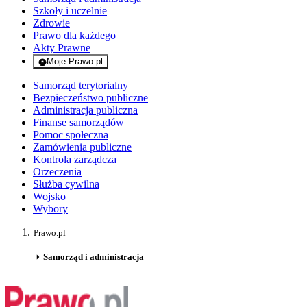
Szkoły i uczelnie
Zdrowie
Prawo dla każdego
Akty Prawne
Moje Prawo.pl
- rejestracja i logowanie do serwisu
Samorząd terytorialny
Bezpieczeństwo publiczne
Administracja publiczna
Finanse samorządów
Pomoc społeczna
Zamówienia publiczne
Kontrola zarządcza
Orzeczenia
Służba cywilna
Wojsko
Wybory
Prawo.pl
Samorząd i administracja