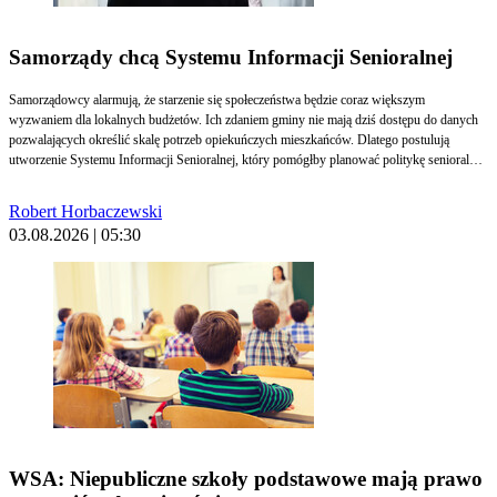
Samorządy chcą Systemu Informacji Senioralnej
Samorządowcy alarmują, że starzenie się społeczeństwa będzie coraz większym
wyzwaniem dla lokalnych budżetów. Ich zdaniem gminy nie mają dziś dostępu do danych
pozwalających określić skalę potrzeb opiekuńczych mieszkańców. Dlatego postulują
utworzenie Systemu Informacji Senioralnej, który pomógłby planować politykę senioralną,
rozwój usług społecznych i finansowanie opieki nad osobami starszymi.
Robert Horbaczewski
03.08.2026 | 05:30
WSA: Niepubliczne szkoły podstawowe mają prawo