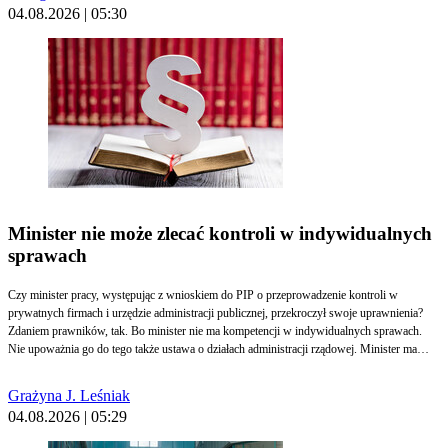
04.08.2026 | 05:30
Minister nie może zlecać kontroli w indywidualnych
sprawach
Czy minister pracy, występując z wnioskiem do PIP o przeprowadzenie kontroli w
prywatnych firmach i urzędzie administracji publicznej, przekroczył swoje uprawnienia?
Zdaniem prawników, tak. Bo minister nie ma kompetencji w indywidualnych sprawach.
Nie upoważnia go do tego także ustawa o działach administracji rządowej. Minister ma
prawo wyznaczać kierunki polityki rynku pracy oraz inicjować działania służące poprawie
przestrzegania prawa. Czym innym jest jednak kształtowanie polityki publicznej, a czym
Grażyna J. Leśniak
innym wpływanie na przebieg spraw dotyczących konkretnych przedsiębiorców.
04.08.2026 | 05:29