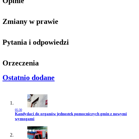
Opinie
Zmiany w prawie
Pytania i odpowiedzi
Orzeczenia
Ostatnio dodane
05:30
Przejdź do artykułu:
Kandydaci do organów jednostek pomocniczych gmin z nowymi
wymogami