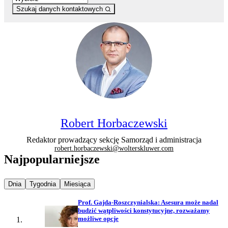
Szukaj danych kontaktowych
Robert Horbaczewski
Redaktor prowadzący sekcję Samorząd i administracja
robert.horbaczewski@wolterskluwer.com
Najpopularniejsze
Najpopularniejsze wiadomości z
Najpopularniejsze wiadomości z
Najpopularniejsze wiadomości z
Dnia
Tygodnia
Miesiąca
Prof. Gajda-Roszczynialska: Asesura może nadal
budzić wątpliwości konstytucyjne, rozważamy
możliwe opcje