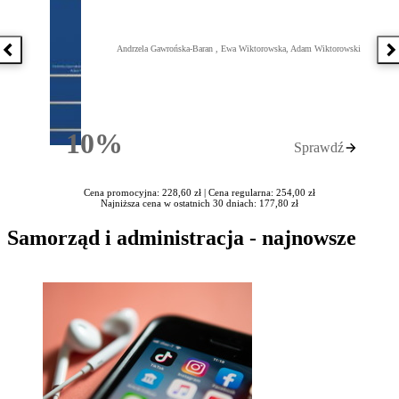
Andrzela Gawrońska-Baran , Ewa Wiktorowska, Adam Wiktorowski
Poprzednia książka
N
10%
Sprawdź
Rabatu
Cena promocyjna: 228,60 zł |
Cena regularna: 254,00 zł
Najniższa cena w ostatnich 30 dniach: 177,80 zł
Samorząd i administracja - najnowsze