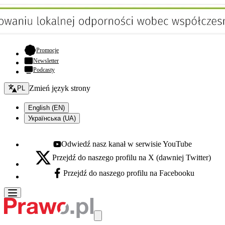
- otwiera się w nowej karcie
Promocje
Newsletter
Podcasty
Zmień język - bieżący:
Zmień język strony
PL
English (EN)
Українська (UA)
Odwiedź nasz kanał w serwisie YouTube
Youtube - otwiera się w nowej karcie
Przejdź do naszego profilu na X (dawniej Twitter)
X - otwiera się w nowej karcie
Przejdź do naszego profilu na Facebooku
Facebook - otwiera się w nowej karcie