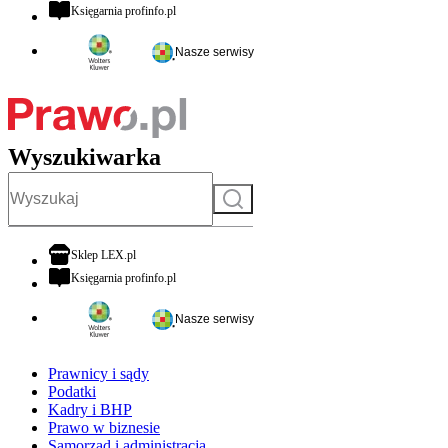
otwiera się w nowej karcie
Księgarnia profinfo.pl
Nasze serwisy
Wyszukiwarka
Szukaj
otwiera się w nowej karcie
Sklep LEX.pl
otwiera się w nowej karcie
Księgarnia profinfo.pl
Nasze serwisy
Prawnicy i sądy
Podatki
Kadry i BHP
Prawo w biznesie
Samorząd i administracja