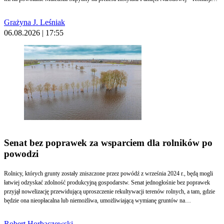
Ścigania Zbrodni przeciwko Narodowi Polskiemu.
Grażyna J. Leśniak
06.08.2026 | 17:55
Senat bez poprawek za wsparciem dla rolników po
powodzi
Rolnicy, których grunty zostały zniszczone przez powódź z września 2024 r., będą mogli
łatwiej odzyskać zdolność produkcyjną gospodarstw. Senat jednogłośnie bez poprawek
przyjął nowelizację przewidującą uproszczenie rekultywacji terenów rolnych, a tam, gdzie
będzie ona nieopłacalna lub niemożliwa, umożliwiającą wymianę gruntów na
nieruchomości Skarbu Państwa albo ich wykup przez państwo.
Robert Horbaczewski