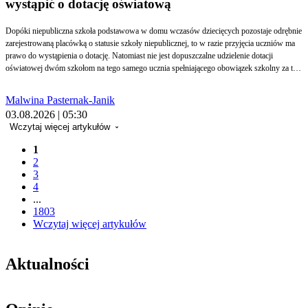
wystąpić o dotację oświatową
Dopóki niepubliczna szkoła podstawowa w domu wczasów dziecięcych pozostaje odrębnie
zarejestrowaną placówką o statusie szkoły niepublicznej, to w razie przyjęcia uczniów ma
prawo do wystąpienia o dotację. Natomiast nie jest dopuszczalne udzielenie dotacji
oświatowej dwóm szkołom na tego samego ucznia spełniającego obowiązek szkolny za ten
sam okres. Po stronie organu dotującego leży kontrola, czy taka sytuacja nie ma miejsca –
wyjaśnił w jednym z ostatnich wyroków Wojewódzki Sąd Administracyjny we Wrocławiu.
Malwina Pasternak-Janik
03.08.2026 | 05:30
Wczytaj więcej artykułów
1
2
3
4
...
1803
Wczytaj więcej artykułów
Aktualności