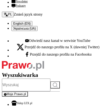
Newsletter
Podcasty
Zmień język - bieżący:
Zmień język strony
PL
English (EN)
Українська (UA)
Odwiedź nasz kanał w serwisie YouTube
Youtube - otwiera się w nowej karcie
Przejdź do naszego profilu na X (dawniej Twitter)
X - otwiera się w nowej karcie
Przejdź do naszego profilu na Facebooku
Facebook - otwiera się w nowej karcie
Wyszukiwarka
Szukaj
Moje Prawo.pl
- rejestracja i logowanie do serwisu
otwiera się w nowej karcie
Sklep LEX.pl