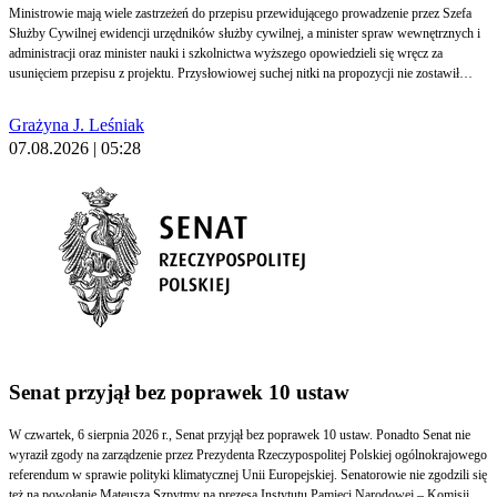
Ministrowie mają wiele zastrzeżeń do przepisu przewidującego prowadzenie przez Szefa
Służby Cywilnej ewidencji urzędników służby cywilnej, a minister spraw wewnętrznych i
administracji oraz minister nauki i szkolnictwa wyższego opowiedzieli się wręcz za
usunięciem przepisu z projektu. Przysłowiowej suchej nitki na propozycji nie zostawił
także Prezes Urzędu Ochrony Danych Osobowych. Uznał, że w obecnym kształcie nie
odpowiada zasadom dotyczącym przetwarzania danych osobowych, w tym ograniczenia
Grażyna J. Leśniak
przechowywania, integralności i poufności, a także rozliczalności.
07.08.2026 | 05:28
Senat przyjął bez poprawek 10 ustaw
W czwartek, 6 sierpnia 2026 r., Senat przyjął bez poprawek 10 ustaw. Ponadto Senat nie
wyraził zgody na zarządzenie przez Prezydenta Rzeczypospolitej Polskiej ogólnokrajowego
referendum w sprawie polityki klimatycznej Unii Europejskiej. Senatorowie nie zgodzili się
też na powołanie Mateusza Szpytmy na prezesa Instytutu Pamięci Narodowej – Komisji