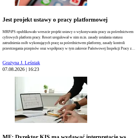
Jest projekt ustawy o pracy platformowej
MRPiPS opublikowało wreszcie projekt ustawy o wykonywaniu pracy za pośrednictwem
cyfrowych platform pracy. Resort uregulował w nim m.in. zasady ustalania statusu
zatrudnienia osób wykonujących pracę za pośrednictwem platformy, zasady kontroli
przestrzegania przepisów oraz współpracy w tym zakresie Państwowej Inspekcji Pracy z
właściwymi organami, obowiązki cyfrowych platform pracy w zakresie bezpieczeństwa i
higieny pracy oraz środki ochrony osób wykonujących pracę za pośrednictwem platformy.
Grażyna J. Leśniak
Ustawa ma wejść w życie po upływie miesiąca od dnia jej ogłoszenia.
07.08.2026 | 16:23
MF: Dyrektor KIS ma wydawać interpretacje ws.