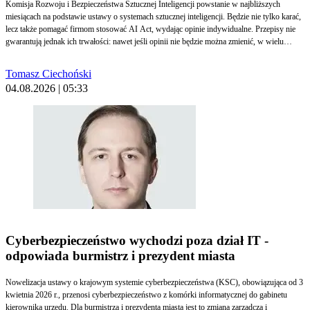
Komisja Rozwoju i Bezpieczeństwa Sztucznej Inteligencji powstanie w najbliższych
miesiącach na podstawie ustawy o systemach sztucznej inteligencji. Będzie nie tylko karać,
lecz także pomagać firmom stosować AI Act, wydając opinie indywidualne. Przepisy nie
gwarantują jednak ich trwałości: nawet jeśli opinii nie będzie można zmienić, w wielu
przypadkach będzie można ją uchylić albo stwierdzić jej wygaśnięcie. To nie jedyne
wątpliwości dotyczące nowego organu.
Tomasz Ciechoński
04.08.2026 | 05:33
Cyberbezpieczeństwo wychodzi poza dział IT -
odpowiada burmistrz i prezydent miasta
Nowelizacja ustawy o krajowym systemie cyberbezpieczeństwa (KSC), obowiązująca od 3
kwietnia 2026 r., przenosi cyberbezpieczeństwo z komórki informatycznej do gabinetu
kierownika urzędu. Dla burmistrza i prezydenta miasta jest to zmiana zarządcza i