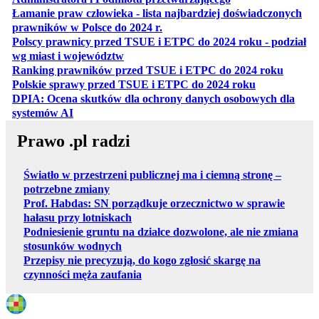
Łamanie praw człowieka - lista najbardziej doświadczonych
otwiera się w nowej karcie
prawników w Polsce do 2024 r.
Polscy prawnicy przed TSUE i ETPC do 2024 roku - podział
otwiera się w nowej karcie
wg miast i województw
otwiera
Ranking prawników przed TSUE i ETPC do 2024 roku
otwiera się w
Polskie sprawy przed TSUE i ETPC do 2024 roku
DPIA: Ocena skutków dla ochrony danych osobowych dla
otwiera się w nowej karcie
systemów AI
Prawo .pl radzi
Światło w przestrzeni publicznej ma i ciemną stronę –
potrzebne zmiany
Prof. Habdas: SN porządkuje orzecznictwo w sprawie
hałasu przy lotniskach
Podniesienie gruntu na działce dozwolone, ale nie zmiana
stosunków wodnych
Przepisy nie precyzują, do kogo zgłosić skargę na
czynności męża zaufania