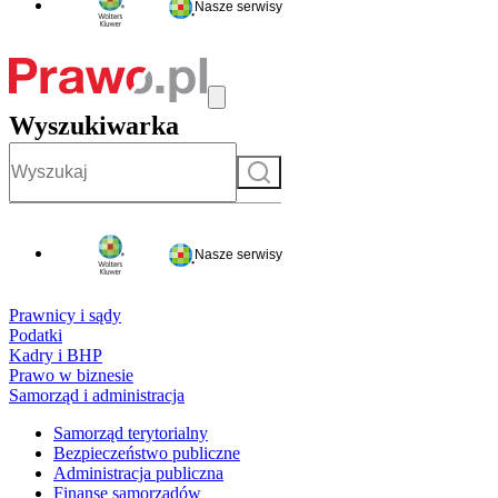
Nasze serwisy
Wyszukiwarka
Szukaj
Nasze serwisy
Prawnicy i sądy
Podatki
Kadry i BHP
Prawo w biznesie
Samorząd i administracja
Samorząd terytorialny
Bezpieczeństwo publiczne
Administracja publiczna
Finanse samorządów