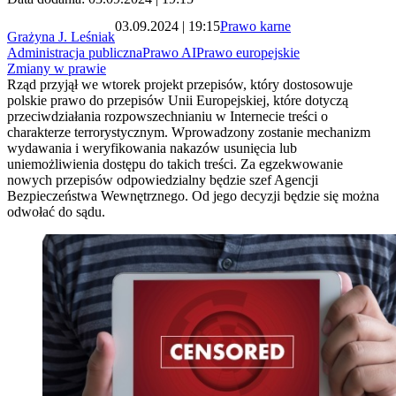
03.09.2024 | 19:15
Prawo karne
Grażyna J. Leśniak
Administracja publiczna
Prawo AI
Prawo europejskie
Zmiany w prawie
Rząd przyjął we wtorek projekt przepisów, który dostosowuje
polskie prawo do przepisów Unii Europejskiej, które dotyczą
przeciwdziałania rozpowszechnianiu w Internecie treści o
charakterze terrorystycznym. Wprowadzony zostanie mechanizm
wydawania i weryfikowania nakazów usunięcia lub
uniemożliwienia dostępu do takich treści. Za egzekwowanie
nowych przepisów odpowiedzialny będzie szef Agencji
Bezpieczeństwa Wewnętrznego. Od jego decyzji będzie się można
odwołać do sądu.