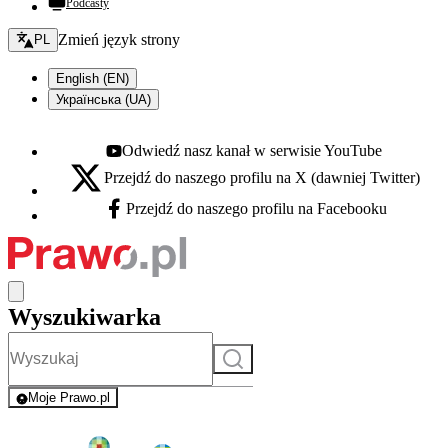
Podcasty
Zmień język - bieżący:
Zmień język strony
PL
English (EN)
Українська (UA)
Odwiedź nasz kanał w serwisie YouTube
Youtube - otwiera się w nowej karcie
Przejdź do naszego profilu na X (dawniej Twitter)
X - otwiera się w nowej karcie
Przejdź do naszego profilu na Facebooku
Facebook - otwiera się w nowej karcie
Wyszukiwarka
Szukaj
Moje Prawo.pl
- rejestracja i logowanie do serwisu