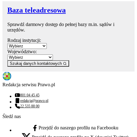
Baza teleadresowa
Sprawdź darmowy dostęp do pełnej bazy m.in. sądów i
urzędów.
Rodzaj instytucji:
Województwo:
Szukaj danych kontaktowych
Redakcja serwisu Prawo.pl
801 04 45 45
Numer telefonu:
redakcja@prawo.pl
Adres email:
22 535 88 00
Numer telefonu:
Śledź nas
Przejdź do naszego profilu na Facebooku
facebook - otwiera się w nowej karcie