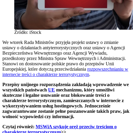
Źródło: iStock
We wtorek Rada Ministrów przyjęła projekt ustawy o zmianie
ustawy o działaniach antyterrorystycznych oraz ustawy o Agencji
Bezpieczeństwa Wewnętrznego oraz Agencji Wywiadu,
przedłożony przez Ministra Spraw Wewnętrznych i Administracji.
Stanowi on dostosowanie polskie prawo do przepisów Unii
Europejskiej, które dotyczą przeciwdziałania
rozpowszechnianiu w
internecie treści o charakterze terrorystycznym
.
Przepisy unijnego rozporządzenia zakładają wprowadzenie we
wszystkich państwach
UE
mechanizmu, który umożliwi
skuteczne i legalne usuwanie oraz blokowanie treści o
charakterze terrorystycznym, zamieszczanych w internecie z
wykorzystywaniem usług hostingowych. Jednocześnie
zagwarantowane zostanie pełne poszanowanie takich praw, jak
wolność wypowiedzi czy informacji.
Czytaj również:
MSWiA szykuje oręż przeciw treściom o
charakterze terrorystycznym
>>