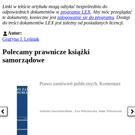
--------------------------------------------------------
Linki w tekście artykułu mogą odsyłać bezpośrednio do
odpowiednich dokumentów w
programie LEX
. Aby móc przeglądać
te dokumenty, konieczne jest
zalogowanie się do programu
. Dostęp
do treści dokumentów LEX jest zależny od posiadanych licencji.
Autor:
Grażyna J. Leśniak
Polecamy prawnicze książki
samorządowe
Przejdź do: Prawo zamówień publicznych. Komentarz, Andrzela G
Prawo zamówień publicznych. Komentarz
Andrzela Gawrońska-Baran , Ewa Wiktorowska, Adam Wiktorowski
Poprzednia książka
N