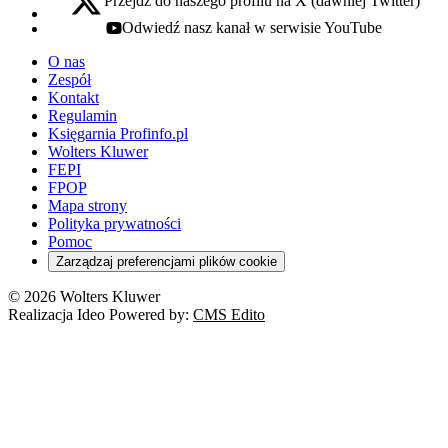
Przejdź do naszego profilu na X (dawniej Twitter)
x - otwiera się w nowej karcie
Odwiedź nasz kanał w serwisie YouTube
youtube - otwiera się w nowej karcie
O nas
Zespół
Kontakt
Regulamin
Księgarnia Profinfo.pl
Wolters Kluwer
FEPI
FPOP
Mapa strony
Polityka prywatności
Pomoc
Zarządzaj preferencjami plików cookie
© 2026 Wolters Kluwer
Realizacja Ideo Powered by:
CMS Edito