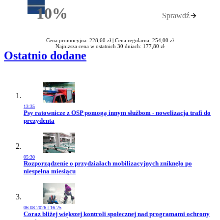
10%
Sprawdź
Rabatu
Cena promocyjna: 228,60 zł |
Cena regularna: 254,00 zł
Najniższa cena w ostatnich 30 dniach: 177,80 zł
Ostatnio dodane
13:35
Przejdź do artykułu:
Psy ratownicze z OSP pomogą innym służbom - nowelizacja trafi do
prezydenta
05:30
Przejdź do artykułu:
Rozporządzenie o przydziałach mobilizacyjnych zniknęło po
niespełna miesiącu
06.08.2026 | 16:25
Przejdź do artykułu:
Coraz bliżej większej kontroli społecznej nad programami ochrony