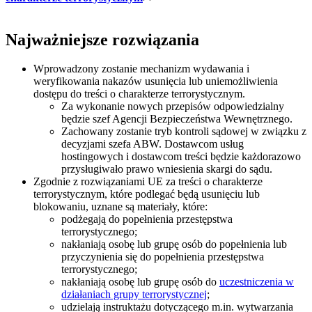
Najważniejsze rozwiązania
Wprowadzony zostanie mechanizm wydawania i
weryfikowania nakazów usunięcia lub uniemożliwienia
dostępu do treści o charakterze terrorystycznym.
Za wykonanie nowych przepisów odpowiedzialny
będzie szef Agencji Bezpieczeństwa Wewnętrznego.
Zachowany zostanie tryb kontroli sądowej w związku z
decyzjami szefa ABW. Dostawcom usług
hostingowych i dostawcom treści będzie każdorazowo
przysługiwało prawo wniesienia skargi do sądu.
Zgodnie z rozwiązaniami UE za treści o charakterze
terrorystycznym, które podlegać będą usunięciu lub
blokowaniu, uznane są materiały, które:
podżegają do popełnienia przestępstwa
terrorystycznego;
nakłaniają osobę lub grupę osób do popełnienia lub
przyczynienia się do popełnienia przestępstwa
terrorystycznego;
nakłaniają osobę lub grupę osób do
uczestniczenia w
działaniach grupy terrorystycznej
;
udzielają instruktażu dotyczącego m.in. wytwarzania