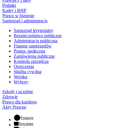
Prawnicy i sądy
Podatki
Kadry i BHP
Prawo w biznesie
Samorząd i administracja
Samorząd terytorialny
Bezpieczeństwo publiczne
Administracja publiczna
Finanse samorządów
Pomoc społeczna
Zamówienia publiczne
Kontrola zarządcza
Orzeczenia
Służba cywilna
Wojsko
Wybory
Szkoły i uczelnie
Zdrowie
Prawo dla każdego
Akty Prawne
- otwiera się w nowej karcie
Promocje
Newsletter