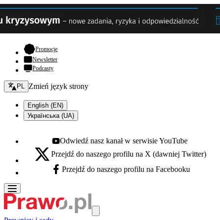
- otwiera się w nowej karcie
Promocje
Newsletter
Podcasty
Zmień język - bieżący:
Zmień język strony
PL
English (EN)
Українська (UA)
Odwiedź nasz kanał w serwisie YouTube
Youtube - otwiera się w nowej karcie
Przejdź do naszego profilu na X (dawniej Twitter)
X - otwiera się w nowej karcie
Przejdź do naszego profilu na Facebooku
Facebook - otwiera się w nowej karcie