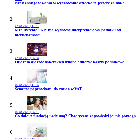
Przejdź do artykułu:
Brak zaangażowania w wychowanie dziecka to jeszcze za mało
07.08.2026 | 14:47
Przejdź do artykułu:
MF: Dyrektor KIS ma wydawać interpretacje ws. podatku od
nieruchomości
07.08.2026 | 05:08
Przejdź do artykułu:
Ofiarom ataków hakerskich trudno odliczyć koszty podatkowe
06.08.2026 | 17:05
Przejdź do artykułu:
Senat za poprawkami do zmian w VAT
06.08.2026 | 05:34
Przejdź do artykułu:
Co dalej z fundacją rodzinną? Chaotyczne zapowiedzi jej nie pomogą
05.08.2026 | 18:02