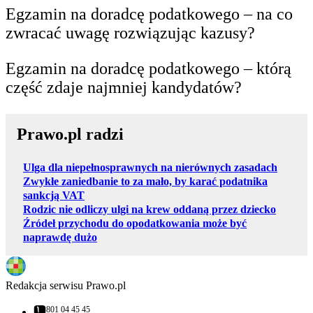
Egzamin na doradcę podatkowego – na co
zwracać uwagę rozwiązując kazusy?
Egzamin na doradcę podatkowego – którą
część zdaje najmniej kandydatów?
Prawo.pl radzi
Ulga dla niepełnosprawnych na nierównych zasadach
Zwykłe zaniedbanie to za mało, by karać podatnika
sankcją VAT
Rodzic nie odliczy ulgi na krew oddaną przez dziecko
Źródeł przychodu do opodatkowania może być
naprawdę dużo
Redakcja serwisu Prawo.pl
801 04 45 45