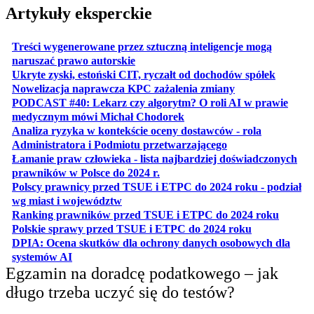
Artykuły eksperckie
Treści wygenerowane przez sztuczną inteligencje mogą
otwiera się w nowej karcie
naruszać prawo autorskie
otwiera 
Ukryte zyski, estoński CIT, ryczałt od dochodów spółek
otwiera się w no
Nowelizacja naprawcza KPC zażalenia zmiany
PODCAST #40: Lekarz czy algorytm? O roli AI w prawie
otwiera się w nowej karcie
medycznym mówi Michał Chodorek
Analiza ryzyka w kontekście oceny dostawców - rola
otwiera się w nowe
Administratora i Podmiotu przetwarzającego
Łamanie praw człowieka - lista najbardziej doświadczonych
otwiera się w nowej karcie
prawników w Polsce do 2024 r.
Polscy prawnicy przed TSUE i ETPC do 2024 roku - podział
otwiera się w nowej karcie
wg miast i województw
otwiera
Ranking prawników przed TSUE i ETPC do 2024 roku
otwiera się w
Polskie sprawy przed TSUE i ETPC do 2024 roku
DPIA: Ocena skutków dla ochrony danych osobowych dla
otwiera się w nowej karcie
systemów AI
Egzamin na doradcę podatkowego – jak
długo trzeba uczyć się do testów?