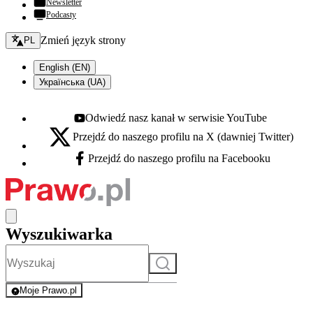
Newsletter
Podcasty
Zmień język - bieżący:
Zmień język strony
PL
English (EN)
Українська (UA)
Odwiedź nasz kanał w serwisie YouTube
Youtube - otwiera się w nowej karcie
Przejdź do naszego profilu na X (dawniej Twitter)
X - otwiera się w nowej karcie
Przejdź do naszego profilu na Facebooku
Facebook - otwiera się w nowej karcie
Wyszukiwarka
Szukaj
Moje Prawo.pl
- rejestracja i logowanie do serwisu