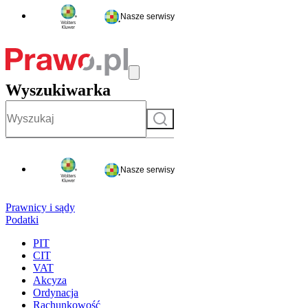
Nasze serwisy
Wyszukiwarka
Szukaj
Nasze serwisy
Prawnicy i sądy
Podatki
PIT
CIT
VAT
Akcyza
Ordynacja
Rachunkowość