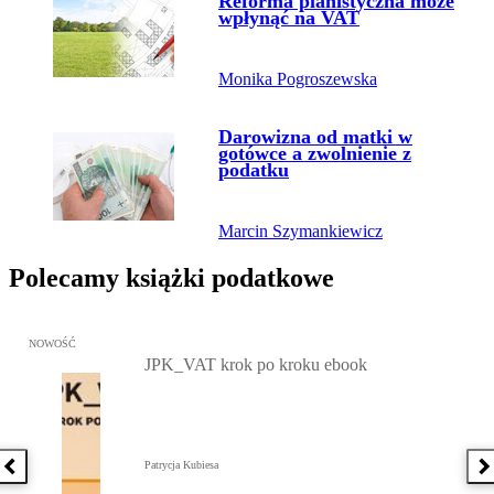
Przejdź do artykułu:
Reforma planistyczna może
wpłynąć na VAT
Monika Pogroszewska
Przejdź do artykułu:
Darowizna od matki w
gotówce a zwolnienie z
podatku
Marcin Szymankiewicz
Polecamy książki podatkowe
Przejdź do: JPK_VAT krok po kroku ebook, Patrycja Kubiesa - otw
NOWOŚĆ
JPK_VAT krok po kroku ebook
Patrycja Kubiesa
Poprzednia książka
N