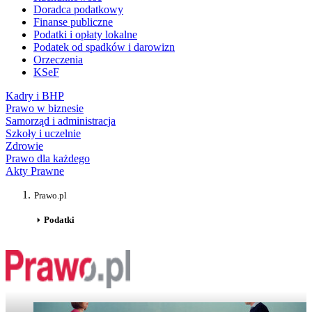
Doradca podatkowy
Finanse publiczne
Podatki i opłaty lokalne
Podatek od spadków i darowizn
Orzeczenia
KSeF
Kadry i BHP
Prawo w biznesie
Samorząd i administracja
Szkoły i uczelnie
Zdrowie
Prawo dla każdego
Akty Prawne
Prawo.pl
Podatki