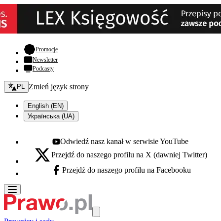
- otwiera się w nowej karcie
Promocje
Newsletter
Podcasty
Zmień język - bieżący:
Zmień język strony
PL
English (EN)
Українська (UA)
Odwiedź nasz kanał w serwisie YouTube
Youtube - otwiera się w nowej karcie
Przejdź do naszego profilu na X (dawniej Twitter)
X - otwiera się w nowej karcie
Przejdź do naszego profilu na Facebooku
Facebook - otwiera się w nowej karcie