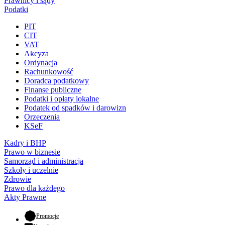
Prawnicy i sądy
Podatki
PIT
CIT
VAT
Akcyza
Ordynacja
Rachunkowość
Doradca podatkowy
Finanse publiczne
Podatki i opłaty lokalne
Podatek od spadków i darowizn
Orzeczenia
KSeF
Kadry i BHP
Prawo w biznesie
Samorząd i administracja
Szkoły i uczelnie
Zdrowie
Prawo dla każdego
Akty Prawne
- otwiera się w nowej karcie
Promocje