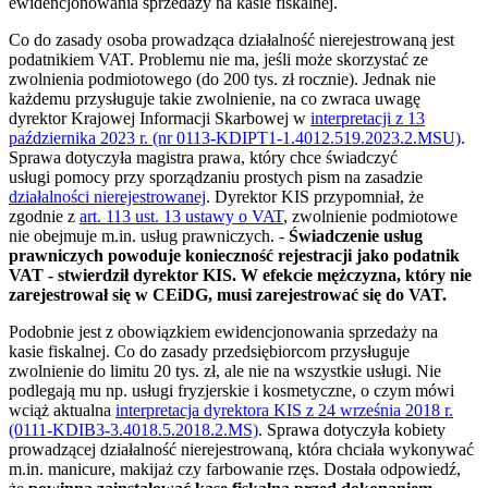
ewidencjonowania sprzedaży na kasie fiskalnej.
Co do zasady osoba prowadząca działalność nierejestrowaną jest
podatnikiem VAT. Problemu nie ma, jeśli może skorzystać ze
zwolnienia podmiotowego (do 200 tys. zł rocznie). Jednak nie
każdemu przysługuje takie zwolnienie, na co zwraca uwagę
dyrektor Krajowej Informacji Skarbowej w
interpretacji z 13
października 2023 r. (nr 0113-KDIPT1-1.4012.519.2023.2.MSU)
.
Sprawa dotyczyła magistra prawa, który chce świadczyć
usługi pomocy przy sporządzaniu prostych pism na zasadzie
działalności nierejestrowanej
. Dyrektor KIS przypomniał, że
zgodnie z
art. 113 ust. 13 ustawy o VAT
, zwolnienie podmiotowe
nie obejmuje m.in. usług prawniczych. -
Świadczenie usług
prawniczych powoduje konieczność rejestracji jako podatnik
VAT - stwierdził dyrektor KIS. W efekcie mężczyzna, który nie
zarejestrował się w CEiDG, musi zarejestrować się do VAT.
Podobnie jest z obowiązkiem ewidencjonowania sprzedaży na
kasie fiskalnej. Co do zasady przedsiębiorcom przysługuje
zwolnienie do limitu 20 tys. zł, ale nie na wszystkie usługi. Nie
podlegają mu np. usługi fryzjerskie i kosmetyczne, o czym mówi
wciąż aktualna
interpretacja dyrektora KIS z 24 września 2018 r.
(0111-KDIB3-3.4018.5.2018.2.MS)
. Sprawa dotyczyła kobiety
prowadzącej działalność nierejestrowaną, która chciała wykonywać
m.in. manicure, makijaż czy farbowanie rzęs. Dostała odpowiedź,