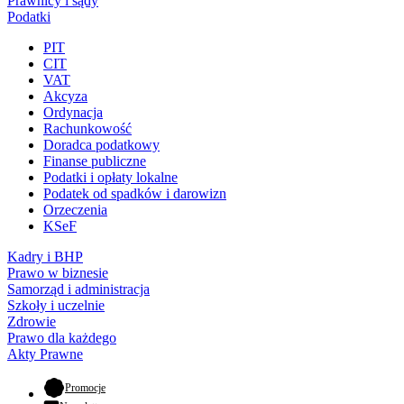
Prawnicy i sądy
Podatki
PIT
CIT
VAT
Akcyza
Ordynacja
Rachunkowość
Doradca podatkowy
Finanse publiczne
Podatki i opłaty lokalne
Podatek od spadków i darowizn
Orzeczenia
KSeF
Kadry i BHP
Prawo w biznesie
Samorząd i administracja
Szkoły i uczelnie
Zdrowie
Prawo dla każdego
Akty Prawne
- otwiera się w nowej karcie
Promocje