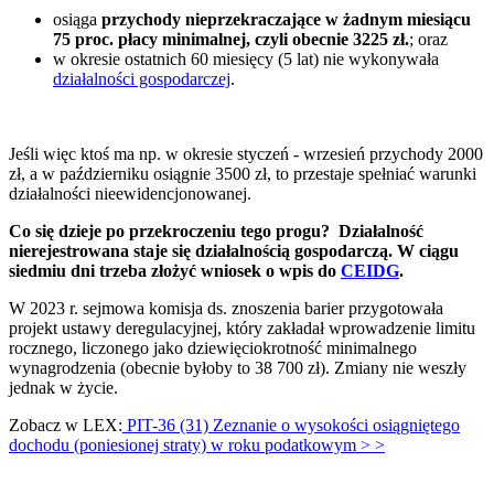
osiąga
przychody nieprzekraczające w żadnym miesiącu
75 proc. płacy minimalnej, czyli obecnie 3225 zł.
; oraz
w okresie ostatnich 60 miesięcy (5 lat) nie wykonywała
działalności gospodarczej
.
Jeśli więc ktoś ma np. w okresie styczeń - wrzesień przychody 2000
zł, a w październiku osiągnie 3500 zł, to przestaje spełniać warunki
działalności nieewidencjonowanej.
Co się dzieje po przekroczeniu tego progu? Działalność
nierejestrowana staje się działalnością gospodarczą. W ciągu
siedmiu dni trzeba złożyć wniosek o wpis do
CEIDG
.
W 2023 r. sejmowa komisja ds. znoszenia barier przygotowała
projekt ustawy deregulacyjnej, który zakładał wprowadzenie limitu
rocznego, liczonego jako dziewięciokrotność minimalnego
wynagrodzenia (obecnie byłoby to 38 700 zł). Zmiany nie weszły
jednak w życie.
Zobacz w LEX:
PIT-36 (31) Zeznanie o wysokości osiągniętego
dochodu (poniesionej straty) w roku podatkowym
> >