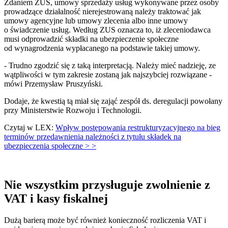
Zdaniem ZUS, umowy sprzedaży usług wykonywane przez osoby
prowadzące działalność nierejestrowaną należy traktować jak
umowy agencyjne lub umowy zlecenia albo inne umowy
o świadczenie usług. Według ZUS oznacza to, iż zleceniodawca
musi odprowadzić składki na ubezpieczenie społeczne
od wynagrodzenia wypłacanego na podstawie takiej umowy.
- Trudno zgodzić się z taką interpretacją. Należy mieć nadzieję, ze
wątpliwości w tym zakresie zostaną jak najszybciej rozwiązane -
mówi Przemysław Pruszyński.
Dodaje, że kwestią tą miał się zająć zespół ds. deregulacji powołany
przy Ministerstwie Rozwoju i Technologii.
Czytaj w LEX:
Wpływ postępowania restrukturyzacyjnego na bieg
terminów przedawnienia należności z tytułu składek na
ubezpieczenia społeczne > >
Nie wszystkim przysługuje zwolnienie z
VAT i kasy fiskalnej
Dużą barierą może być również konieczność rozliczenia VAT i