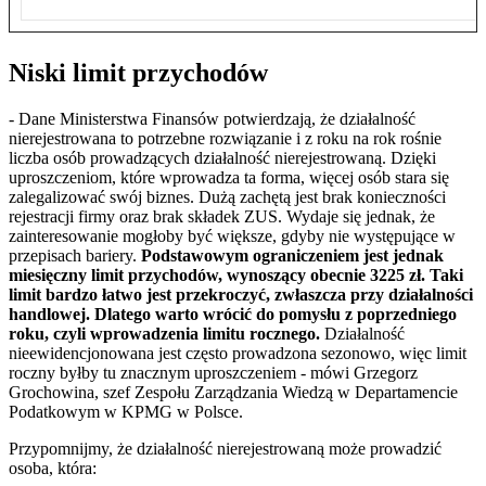
Niski limit przychodów
-
Dane Ministerstwa Finansów potwierdzają, że działalność
nierejestrowana to potrzebne rozwiązanie i z roku na rok rośnie
liczba osób prowadzących działalność nierejestrowaną.
Dzięki
uproszczeniom, które wprowadza ta forma, więcej osób stara się
zalegalizować swój biznes. Dużą zachętą jest brak konieczności
rejestracji firmy oraz brak składek ZUS. Wydaje się jednak, że
zainteresowanie mogłoby być większe, gdyby nie występujące w
przepisach bariery.
Podstawowym ograniczeniem jest jednak
miesięczny limit przychodów, wynoszący obecnie 3225 zł. Taki
limit bardzo łatwo jest przekroczyć, zwłaszcza przy działalności
handlowej. Dlatego warto wrócić do pomysłu z poprzedniego
roku, czyli wprowadzenia limitu rocznego.
Działalność
nieewidencjonowana jest często prowadzona sezonowo, więc limit
roczny byłby tu znacznym uproszczeniem - mówi Grzegorz
Grochowina, szef Zespołu Zarządzania Wiedzą w Departamencie
Podatkowym w KPMG w Polsce.
Przypomnijmy, że działalność nierejestrowaną może prowadzić
osoba, która: