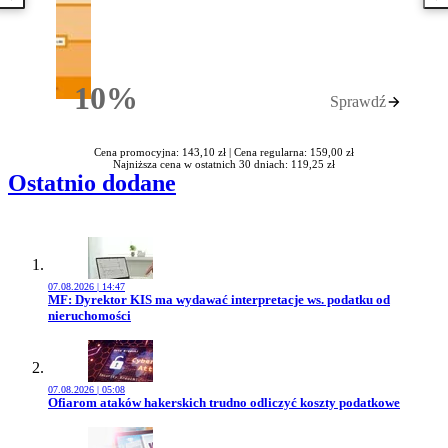
10%
Sprawdź
Rabatu
Cena promocyjna: 143,10 zł |
Cena regularna: 159,00 zł
Najniższa cena w ostatnich 30 dniach: 119,25 zł
Ostatnio dodane
07.08.2026 | 14:47
Przejdź do artykułu:
MF: Dyrektor KIS ma wydawać interpretacje ws. podatku od
nieruchomości
07.08.2026 | 05:08
Przejdź do artykułu:
Ofiarom ataków hakerskich trudno odliczyć koszty podatkowe