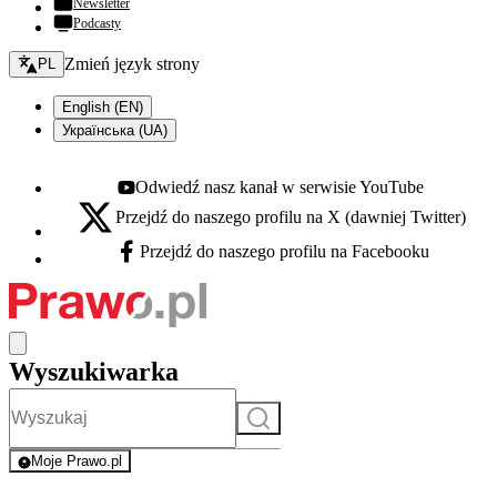
Newsletter
Podcasty
Zmień język - bieżący:
Zmień język strony
PL
English (EN)
Українська (UA)
Odwiedź nasz kanał w serwisie YouTube
Youtube - otwiera się w nowej karcie
Przejdź do naszego profilu na X (dawniej Twitter)
X - otwiera się w nowej karcie
Przejdź do naszego profilu na Facebooku
Facebook - otwiera się w nowej karcie
Wyszukiwarka
Szukaj
Moje Prawo.pl
- rejestracja i logowanie do serwisu