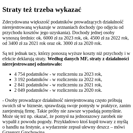
Straty też trzeba wykazać
Zdecydowana większość podatników prowadzących działalność
nierejestrowaną wykazuje w zeznaniach dochody (po odjęciu od
przychodu kosztów jego uzyskania). Dochody jednej osoby
wynoszą średnio: ok. 6000 zł za 2023 rok, ok. 4500 zł za 2022 rok,
od 3400 zł za 2021 rok oraz ok. 3000 zł za 2020 rok.
Są też jednak tacy, którzy ponoszą wyższe koszty niż przychody i w
efekcie deklarują straty.
Według danych MF, straty z działalności
nierejestrowanej odnotowało:
4 754 podatników - w rozliczeniu za 2023 rok,
3 192 podatników - w rozliczeniu za 2022 rok,
2 841 podatników - w rozliczeniu za 2021 rok,
2 049 podatników - w rozliczeniu za 2020 rok.
- Osoby prowadzące działalność nierejestrowaną często próbują
swoich sił w biznesie, sprawdzają swoje pomysły w praktyce, zanim
zarejestrują firmę. Takie próby nie zawsze wypadają pomyślnie.
Może się też np. okazać, że pomysł na jednorazowy zarobek nie
wypalił z powodu pogody. Przykładowo ktoś kupił towary z myślą
o handlu na festynie, a wydarzenie zepsuł ulewny deszcz – mówi
Grzegorz Grochowina.