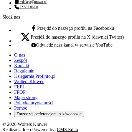
redakcja@prawo.pl
Adres email:
22 535 88 00
Numer telefonu:
Śledź nas
Przejdź do naszego profilu na Facebooku
facebook - otwiera się w nowej karcie
Przejdź do naszego profilu na X (dawniej Twitter)
x - otwiera się w nowej karcie
Odwiedź nasz kanał w serwisie YouTube
youtube - otwiera się w nowej karcie
O nas
Zespół
Kontakt
Regulamin
Księgarnia Profinfo.pl
Wolters Kluwer
FEPI
FPOP
Mapa strony
Polityka prywatności
Pomoc
Zarządzaj preferencjami plików cookie
© 2026 Wolters Kluwer
Realizacja Ideo Powered by:
CMS Edito