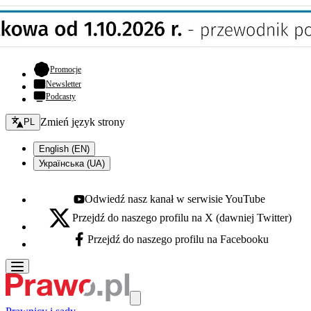
- otwiera się w nowej karcie
Promocje
Newsletter
Podcasty
Zmień język - bieżący:
Zmień język strony
PL
English (EN)
Українська (UA)
Odwiedź nasz kanał w serwisie YouTube
Youtube - otwiera się w nowej karcie
Przejdź do naszego profilu na X (dawniej Twitter)
X - otwiera się w nowej karcie
Przejdź do naszego profilu na Facebooku
Facebook - otwiera się w nowej karcie