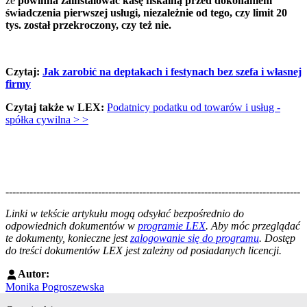
że
powinna zainstalować kasę fiskalną przed dokonaniem
świadczenia pierwszej usługi, niezależnie od tego, czy limit 20
tys. został przekroczony, czy też nie.
Czytaj:
Jak zarobić na deptakach i festynach bez szefa i własnej
firmy
Czytaj także w LEX:
Podatnicy podatku od towarów i usług -
spółka cywilna > >
--------------------------------------------------------------------------------------
--------------------------------------------------------
Linki w tekście artykułu mogą odsyłać bezpośrednio do
odpowiednich dokumentów w
programie LEX
. Aby móc przeglądać
te dokumenty, konieczne jest
zalogowanie się do programu
. Dostęp
do treści dokumentów LEX jest zależny od posiadanych licencji.
Autor:
Monika Pogroszewska