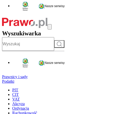
Nasze serwisy
Wyszukiwarka
Szukaj
Nasze serwisy
Prawnicy i sądy
Podatki
PIT
CIT
VAT
Akcyza
Ordynacja
Rachunkowość