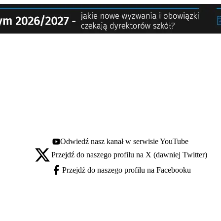
Odwiedź nasz kanał w serwisie YouTube
Youtube - otwiera się w nowej karcie
Przejdź do naszego profilu na X (dawniej Twitter)
X - otwiera się w nowej karcie
Przejdź do naszego profilu na Facebooku
Facebook - otwiera się w nowej karcie