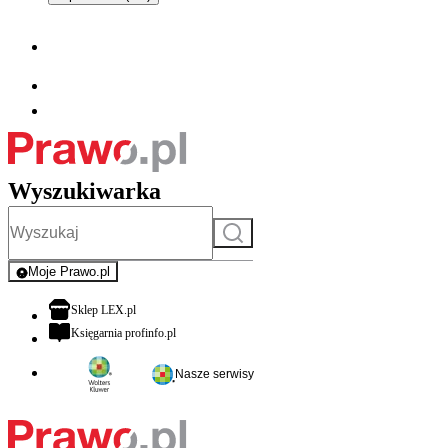
Wyszukiwarka
Szukaj
Moje Prawo.pl
- rejestracja i logowanie do serwisu
otwiera się w nowej karcie
Sklep LEX.pl
otwiera się w nowej karcie
Księgarnia profinfo.pl
Nasze serwisy