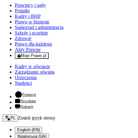
Prawnicy i sądy
Podatki
Kadry i BHP
Prawo w biznesie
Samorząd i administracja
Szkoły i uczelnie
Zdrowie
Prawo dla każdego
Akty Prawne
Moje Prawo.pl
- rejestracja i logowanie do serwisu
Kadry w oświacie
Zarządzanie oświatą
Orzeczenia
Studenci
- otwiera się w nowej karcie
Promocje
Newsletter
Podcasty
Zmień język - bieżący:
Zmień język strony
PL
English (EN)
Українська (UA)