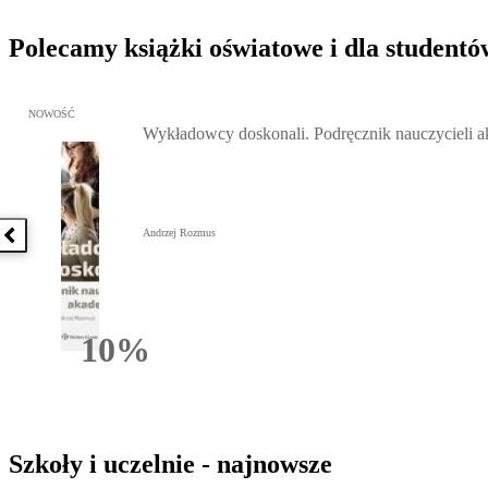
Polecamy książki oświatowe i dla studentó
Przejdź do: Wykładowcy doskonali. Podręcznik nauczycieli akadem
NOWOŚĆ
Wykładowcy doskonali. Podręcznik nauczycieli 
Andrzej Rozmus
Poprzednia książka
10%
Rabatu
Szkoły i uczelnie - najnowsze