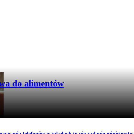
awa do alimentów
ywania telefonów w szkołach to nie zadanie ministerstw