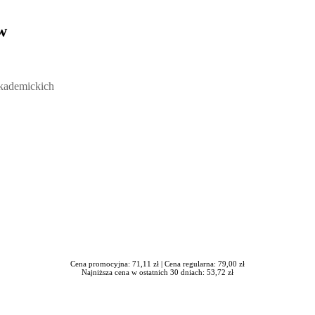
w
ickich, Andrzej Rozmus - otwiera się w nowym oknie
akademickich
Cena promocyjna: 71,11 zł |
Cena regularna: 79,00 zł
Najniższa cena w ostatnich 30 dniach: 53,72 zł