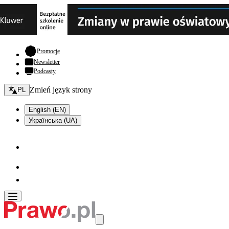
- otwiera się w nowej karcie
Promocje
Newsletter
Podcasty
Zmień język - bieżący:
Zmień język strony
PL
English (EN)
Українська (UA)