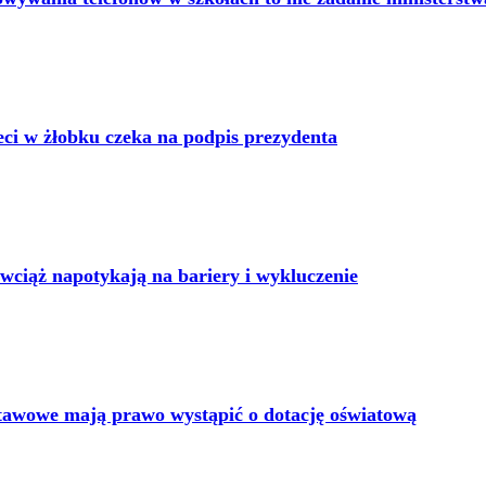
eci w żłobku czeka na podpis prezydenta
wciąż napotykają na bariery i wykluczenie
tawowe mają prawo wystąpić o dotację oświatową