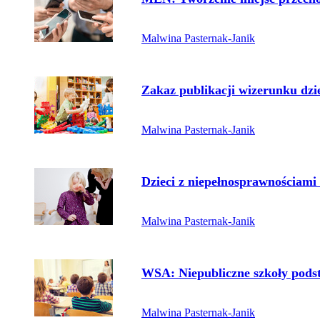
Malwina Pasternak-Janik
Przejdź do artykułu:
Zakaz publikacji wizerunku dzi
Malwina Pasternak-Janik
Przejdź do artykułu:
Dzieci z niepełnosprawnościami 
Malwina Pasternak-Janik
Przejdź do artykułu:
WSA: Niepubliczne szkoły pods
Malwina Pasternak-Janik