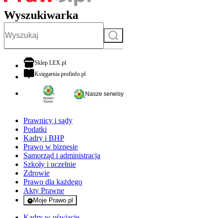
Wyszukiwarka
Szukaj
otwiera się w nowej karcie
Sklep LEX.pl
otwiera się w nowej karcie
Księgarnia profinfo.pl
Nasze serwisy
Prawnicy i sądy
Podatki
Kadry i BHP
Prawo w biznesie
Samorząd i administracja
Szkoły i uczelnie
Zdrowie
Prawo dla każdego
Akty Prawne
Moje Prawo.pl
- rejestracja i logowanie do serwisu
Kadry w oświacie