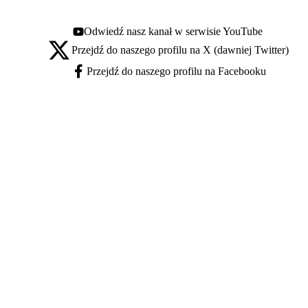
Odwiedź nasz kanał w serwisie YouTube
Youtube - otwiera się w nowej karcie
Przejdź do naszego profilu na X (dawniej Twitter)
X - otwiera się w nowej karcie
Przejdź do naszego profilu na Facebooku
Facebook - otwiera się w nowej karcie