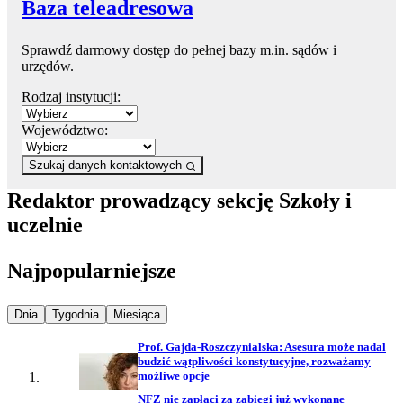
Baza teleadresowa
Sprawdź darmowy dostęp do pełnej bazy m.in. sądów i
urzędów.
Rodzaj instytucji:
Województwo:
Szukaj danych kontaktowych
Redaktor prowadzący sekcję Szkoły i
uczelnie
Najpopularniejsze
Najpopularniejsze wiadomości z
Najpopularniejsze wiadomości z
Najpopularniejsze wiadomości z
Dnia
Tygodnia
Miesiąca
Prof. Gajda-Roszczynialska: Asesura może nadal
budzić wątpliwości konstytucyjne, rozważamy
możliwe opcje
NFZ nie zapłaci za zabiegi już wykonane