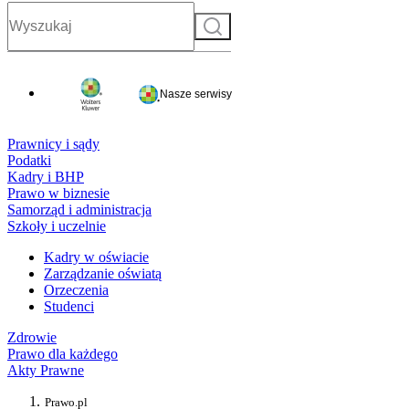
Szukaj
Nasze serwisy
Prawnicy i sądy
Podatki
Kadry i BHP
Prawo w biznesie
Samorząd i administracja
Szkoły i uczelnie
Kadry w oświacie
Zarządzanie oświatą
Orzeczenia
Studenci
Zdrowie
Prawo dla każdego
Akty Prawne
Prawo.pl