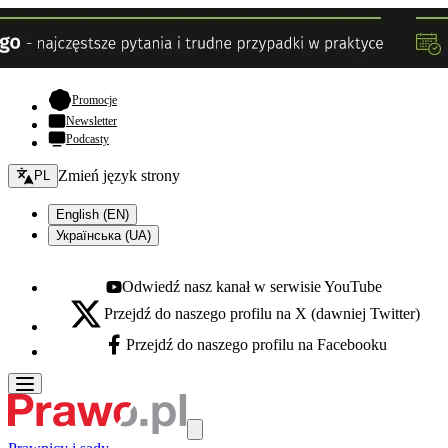
- otwiera się w nowej karcie
Promocje
Newsletter
Podcasty
Zmień język - bieżący:
Zmień język strony
PL
English (EN)
Українська (UA)
Odwiedź nasz kanał w serwisie YouTube
Youtube - otwiera się w nowej karcie
Przejdź do naszego profilu na X (dawniej Twitter)
X - otwiera się w nowej karcie
Przejdź do naszego profilu na Facebooku
Facebook - otwiera się w nowej karcie