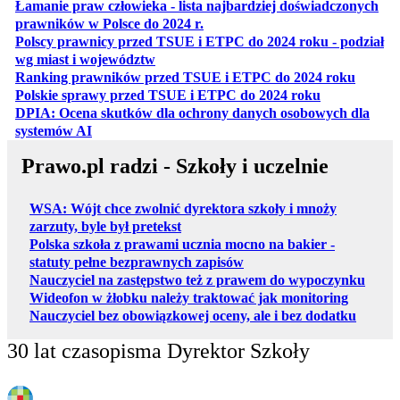
Łamanie praw człowieka - lista najbardziej doświadczonych
otwiera się w nowej karcie
prawników w Polsce do 2024 r.
Polscy prawnicy przed TSUE i ETPC do 2024 roku - podział
otwiera się w nowej karcie
wg miast i województw
otwiera
Ranking prawników przed TSUE i ETPC do 2024 roku
otwiera się w
Polskie sprawy przed TSUE i ETPC do 2024 roku
DPIA: Ocena skutków dla ochrony danych osobowych dla
otwiera się w nowej karcie
systemów AI
Prawo.pl radzi - Szkoły i uczelnie
WSA: Wójt chce zwolnić dyrektora szkoły i mnoży
zarzuty, byle był pretekst
Polska szkoła z prawami ucznia mocno na bakier -
statuty pełne bezprawnych zapisów
Nauczyciel na zastępstwo też z prawem do wypoczynku
Wideofon w żłobku należy traktować jak monitoring
Nauczyciel bez obowiązkowej oceny, ale i bez dodatku
30 lat czasopisma Dyrektor Szkoły