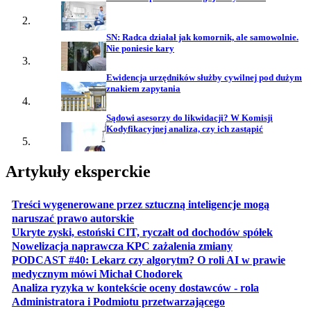
SN: Radca działał jak komornik, ale samowolnie.
Nie poniesie kary
Ewidencja urzędników służby cywilnej pod dużym
znakiem zapytania
Sądowi asesorzy do likwidacji? W Komisji
Kodyfikacyjnej analiza, czy ich zastąpić
Artykuły eksperckie
Treści wygenerowane przez sztuczną inteligencje mogą
otwiera się w nowej karcie
naruszać prawo autorskie
otwiera 
Ukryte zyski, estoński CIT, ryczałt od dochodów spółek
otwiera się w no
Nowelizacja naprawcza KPC zażalenia zmiany
PODCAST #40: Lekarz czy algorytm? O roli AI w prawie
otwiera się w nowej karcie
medycznym mówi Michał Chodorek
Analiza ryzyka w kontekście oceny dostawców - rola
otwiera się w nowe
Administratora i Podmiotu przetwarzającego