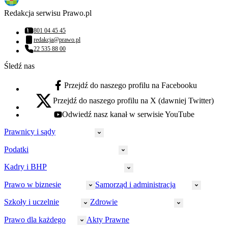
Redakcja serwisu Prawo.pl
801 04 45 45
Numer telefonu:
redakcja@prawo.pl
Adres email:
22 535 88 00
Numer telefonu:
Śledź nas
Przejdź do naszego profilu na Facebooku
facebook - otwiera się w nowej karcie
Przejdź do naszego profilu na X (dawniej Twitter)
x - otwiera się w nowej karcie
Odwiedź nasz kanał w serwisie YouTube
youtube - otwiera się w nowej karcie
Prawnicy i sądy
Podatki
Wymiar sprawiedliwości
Prawnicy
Kadry i BHP
PIT
Prokuratura
CIT
Prawo w biznesie
Samorząd i administracja
Policja
Prawo pracy
VAT
Rynek
HR
Szkoły i uczelnie
Zdrowie
Akcyza
Strefa aplikanta
Prawo gospodarcze
Samorząd terytorialny
BHP
Ordynacja
LegalTech
Małe i średnie firmy
Bezpieczeństwo publiczne
Prawo dla każdego
Akty Prawne
Ubezpieczenia społeczne
Rachunkowość
Sędziowie
Kadry w oświacie
Farmacja