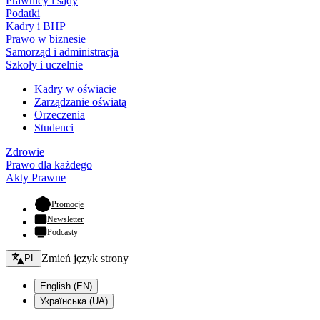
Prawnicy i sądy
Podatki
Kadry i BHP
Prawo w biznesie
Samorząd i administracja
Szkoły i uczelnie
Kadry w oświacie
Zarządzanie oświatą
Orzeczenia
Studenci
Zdrowie
Prawo dla każdego
Akty Prawne
- otwiera się w nowej karcie
Promocje
Newsletter
Podcasty
Zmień język - bieżący:
Zmień język strony
PL
English (EN)
Українська (UA)