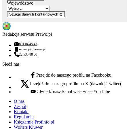
Województwo:
Szukaj danych kontaktowych
Redakcja serwisu Prawo.pl
801 04 45 45
Numer telefonu:
redakcja@prawo.pl
Adres email:
22 535 88 00
Numer telefonu:
Śledź nas
Przejdź do naszego profilu na Facebooku
facebook - otwiera się w nowej karcie
Przejdź do naszego profilu na X (dawniej Twitter)
x - otwiera się w nowej karcie
Odwiedź nasz kanał w serwisie YouTube
youtube - otwiera się w nowej karcie
O nas
Zespół
Kontakt
Regulamin
Księgarnia Profinfo.pl
Wolters Kluwer