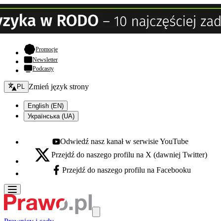
- otwiera się w nowej karcie
Promocje
Newsletter
Podcasty
Zmień język - bieżący:
Zmień język strony
PL
English (EN)
Українська (UA)
Odwiedź nasz kanał w serwisie YouTube
Youtube - otwiera się w nowej karcie
Przejdź do naszego profilu na X (dawniej Twitter)
X - otwiera się w nowej karcie
Przejdź do naszego profilu na Facebooku
Facebook - otwiera się w nowej karcie