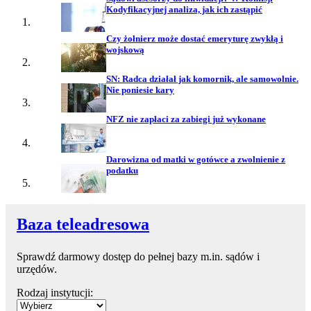
Kodyfikacyjnej analiza, jak ich zastąpić
Czy żołnierz może dostać emeryturę zwykłą i
wojskową
SN: Radca działał jak komornik, ale samowolnie.
Nie poniesie kary
NFZ nie zapłaci za zabiegi już wykonane
Darowizna od matki w gotówce a zwolnienie z
podatku
Baza teleadresowa
Sprawdź darmowy dostęp do pełnej bazy m.in. sądów i
urzędów.
Rodzaj instytucji: