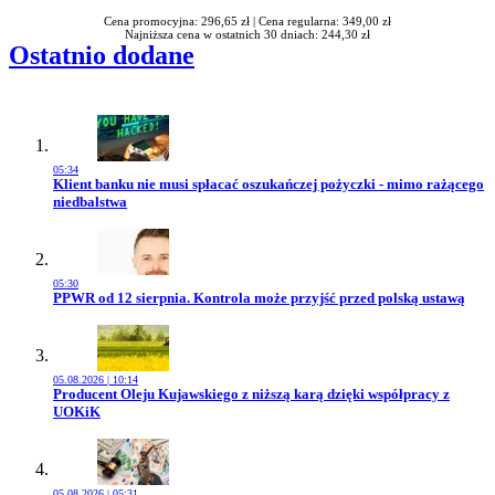
Cena promocyjna: 296,65 zł |
Cena regularna: 349,00 zł
Najniższa cena w ostatnich 30 dniach: 244,30 zł
Ostatnio dodane
05:34
Przejdź do artykułu:
Klient banku nie musi spłacać oszukańczej pożyczki - mimo rażącego
niedbalstwa
05:30
Przejdź do artykułu:
PPWR od 12 sierpnia. Kontrola może przyjść przed polską ustawą
05.08.2026 | 10:14
Przejdź do artykułu:
Producent Oleju Kujawskiego z niższą karą dzięki współpracy z
UOKiK
05.08.2026 | 05:31