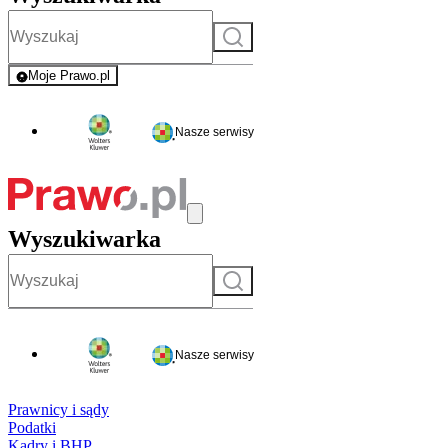
Szukaj
Moje Prawo.pl
- rejestracja i logowanie do serwisu
Nasze serwisy
Wyszukiwarka
Szukaj
Nasze serwisy
Prawnicy i sądy
Podatki
Kadry i BHP