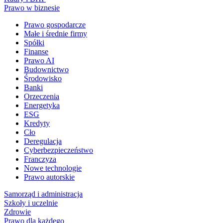
Prawo w biznesie
Prawo gospodarcze
Małe i średnie firmy
Spółki
Finanse
Prawo AI
Budownictwo
Środowisko
Banki
Orzeczenia
Energetyka
ESG
Kredyty
Cło
Deregulacja
Cyberbezpieczeństwo
Franczyza
Nowe technologie
Prawo autorskie
Samorząd i administracja
Szkoły i uczelnie
Zdrowie
Prawo dla każdego