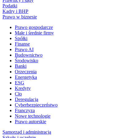
Prawnicy i sądy
Podatki
Kadry i BHP
Prawo w biznesie
Prawo gospodarcze
Małe i średnie firmy
Spółki
Finanse
Prawo AI
Budownictwo
Środowisko
Banki
Orzeczenia
Energetyka
ESG
Kredyty
Cło
Deregulacja
Cyberbezpieczeństwo
Franczyza
Nowe technologie
Prawo autorskie
Samorząd i administracja
Szkoły i uczelnie