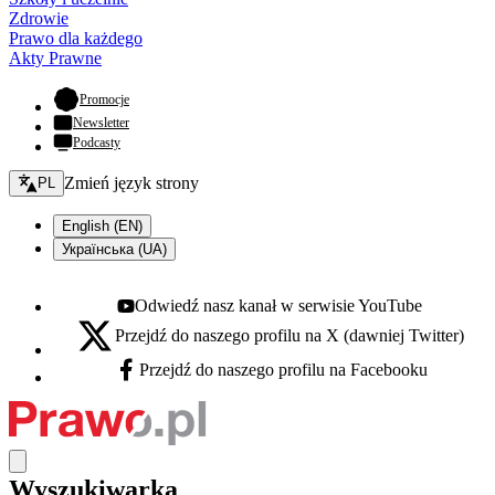
Zdrowie
Prawo dla każdego
Akty Prawne
- otwiera się w nowej karcie
Promocje
Newsletter
Podcasty
Zmień język - bieżący:
Zmień język strony
PL
English (EN)
Українська (UA)
Odwiedź nasz kanał w serwisie YouTube
Youtube - otwiera się w nowej karcie
Przejdź do naszego profilu na X (dawniej Twitter)
X - otwiera się w nowej karcie
Przejdź do naszego profilu na Facebooku
Facebook - otwiera się w nowej karcie
Wyszukiwarka