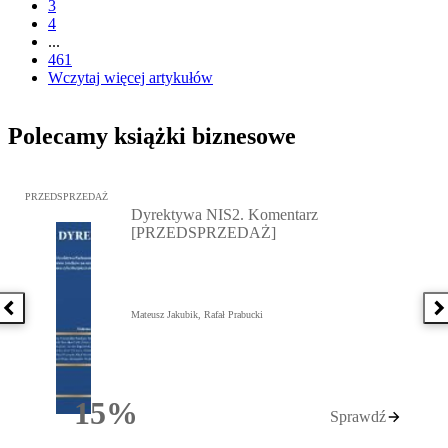
3
4
...
461
Wczytaj więcej artykułów
Polecamy książki biznesowe
Przejdź do: Dyrektywa NIS2. Komentarz [PRZEDSPRZEDAŻ], Mateu
PRZEDSPRZEDAŻ
Dyrektywa NIS2. Komentarz
[PRZEDSPRZEDAŻ]
Poprzednia książka
N
Mateusz Jakubik, Rafał Prabucki
15%
Sprawdź
Rabatu