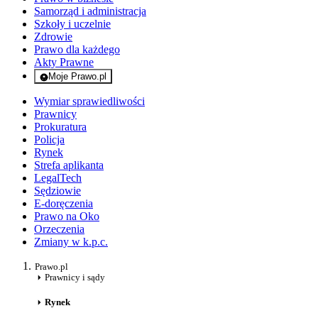
Samorząd i administracja
Szkoły i uczelnie
Zdrowie
Prawo dla każdego
Akty Prawne
Moje Prawo.pl
- rejestracja i logowanie do serwisu
Wymiar sprawiedliwości
Prawnicy
Prokuratura
Policja
Rynek
Strefa aplikanta
LegalTech
Sędziowie
E-doręczenia
Prawo na Oko
Orzeczenia
Zmiany w k.p.c.
Prawo.pl
Prawnicy i sądy
Rynek