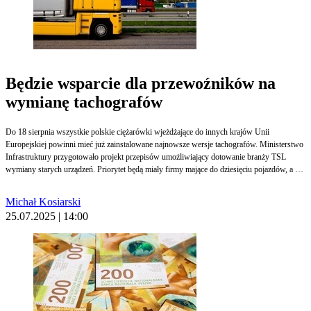
Będzie wsparcie dla przewoźników na
wymianę tachografów
Do 18 sierpnia wszystkie polskie ciężarówki wjeżdżające do innych krajów Unii
Europejskiej powinni mieć już zainstalowane najnowsze wersje tachografów. Ministerstwo
Infrastruktury przygotowało projekt przepisów umożliwiający dotowanie branży TSL
wymiany starych urządzeń. Priorytet będą miały firmy mające do dziesięciu pojazdów, a o
dotację mogą się też starać posiadacze busów powyżej 2,5 tony.
Michał Kosiarski
25.07.2025 | 14:00