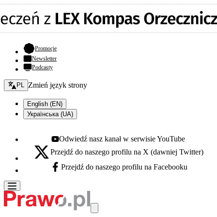
- otwiera się w nowej karcie
Promocje
Newsletter
Podcasty
Zmień język - bieżący:
Zmień język strony
PL
English (EN)
Українська (UA)
Odwiedź nasz kanał w serwisie YouTube
Youtube - otwiera się w nowej karcie
Przejdź do naszego profilu na X (dawniej Twitter)
X - otwiera się w nowej karcie
Przejdź do naszego profilu na Facebooku
Facebook - otwiera się w nowej karcie