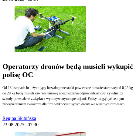
Operatorzy dronów będą musieli wykupić
polisę OC
Od 13 listopada br. użytkujący bezzałogowe statki powietrzne o masie startowej od 0,25 kg
do 20 kg będą musieli zawrzeć umowę ubezpieczenia odpowiedzialności cywilnej za
szkody powstałe w związku z wykonywanymi operacjami. Polisy mogą być cennym
zabezpieczeniem zwłaszcza dla firm wykorzystujących drony we własnych biznesach.
Obowiązkowym ubezpieczeniem OC nie będą jednak objęte wszystkie szkody.
Regina Skibińska
23.08.2025 | 07:30