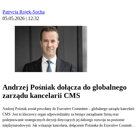
finansowego.
Patrycja Rojek-Socha
05.05.2026 | 12:32
Andrzej Pośniak dołącza do globalnego
zarządu kancelarii CMS
Andrzej Pośniak został powołany do Executive Committee – globalnego zarządu kancelarii
CMS. Jest to kluczowy organ odpowiedzialny za bieżące zarządzanie firmą oraz
podejmowanie strategicznych decyzji dotyczących jej dalszego rozwoju na poziomie
międzynarodowym. Jak wskazuje kancelaria, dołączenie Pośniaka do Executive Committee
stanowi kolejne potwierdzenie jego roli w strukturach CMS oraz znaczenia regionu Europy
Środkowo-Wschodniej w globalnej strategii kancelarii.