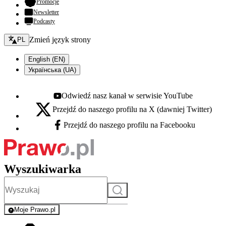
- otwiera się w nowej karcie
Promocje
Newsletter
Podcasty
Zmień język - bieżący:
Zmień język strony
PL
English (EN)
Українська (UA)
Odwiedź nasz kanał w serwisie YouTube
Youtube - otwiera się w nowej karcie
Przejdź do naszego profilu na X (dawniej Twitter)
X - otwiera się w nowej karcie
Przejdź do naszego profilu na Facebooku
Facebook - otwiera się w nowej karcie
Wyszukiwarka
Szukaj
Moje Prawo.pl
- rejestracja i logowanie do serwisu