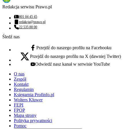
Redakcja serwisu Prawo.pl
801 04 45 45
Numer telefonu:
redakcja@prawo.pl
Adres email:
22 535 88 00
Numer telefonu:
Śledź nas
Przejdź do naszego profilu na Facebooku
facebook - otwiera się w nowej karcie
Przejdź do naszego profilu na X (dawniej Twitter)
x - otwiera się w nowej karcie
Odwiedź nasz kanał w serwisie YouTube
youtube - otwiera się w nowej karcie
O nas
Zespół
Kontakt
Regulamin
Księgarnia Profinfo.pl
Wolters Kluwer
FEPI
FPOP
Mapa strony
Polityka prywatności
Pomoc