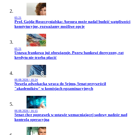
05:21
Przejdź do artykułu:
Prof. Gajda-Roszczynialska: Asesura może nadal budzić wątpliwości
konstytucyjne, rozważamy możliwe opcje
05:21
Przejdź do artykułu:
Ustawa frankowa już obowiązuje. Pozew bankowi doręczony, rat
kredytu nie trzeba płacić
06.08.2026 | 16:24
Przejdź do artykułu:
Nowela adwokacka wraca do Sejmu, Senat przywrócił
"akademików" w komisjach egzaminacyjnych
06.08.2026 | 16:15
Przejdź do artykułu:
Senat chce poprawek w ustawie wzmacniającej sądowy nadzór nad
kontrolą operacyjną