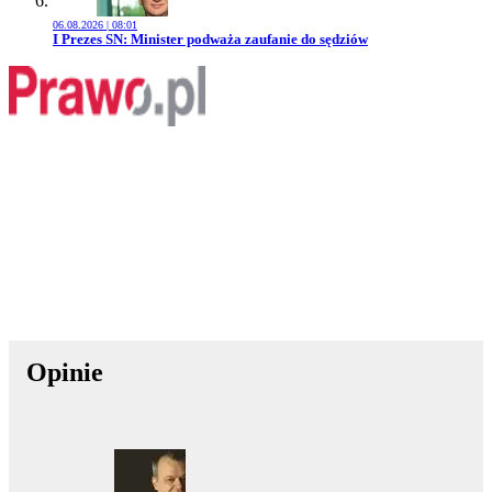
06.08.2026 | 08:01
Przejdź do artykułu:
I Prezes SN: Minister podważa zaufanie do sędziów
Opinie