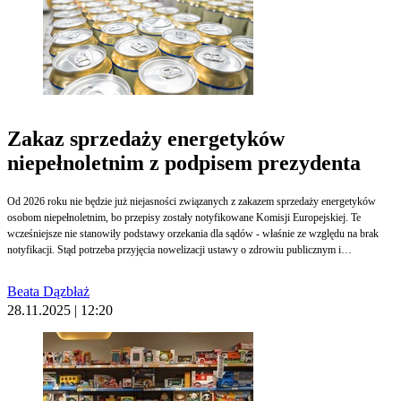
Zakaz sprzedaży energetyków
niepełnoletnim z podpisem prezydenta
Od 2026 roku nie będzie już niejasności związanych z zakazem sprzedaży energetyków
osobom niepełnoletnim, bo przepisy zostały notyfikowane Komisji Europejskiej. Te
wcześniejsze nie stanowiły podstawy orzekania dla sądów - właśnie ze względu na brak
notyfikacji. Stąd potrzeba przyjęcia nowelizacji ustawy o zdrowiu publicznym i
wprowadzenia technicznych poprawek. W czwartek prezydent podpisał dokument.
Beata Dązbłaż
28.11.2025 | 12:20