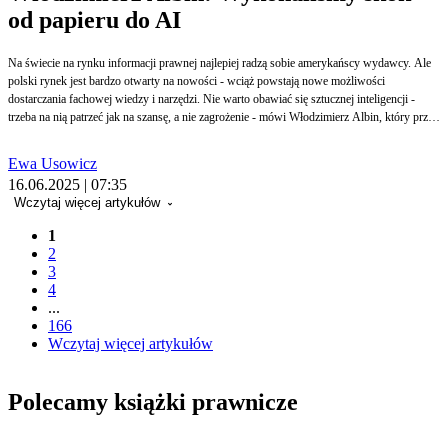
od papieru do AI
Na świecie na rynku informacji prawnej najlepiej radzą sobie amerykańscy wydawcy. Ale
polski rynek jest bardzo otwarty na nowości - wciąż powstają nowe możliwości
dostarczania fachowej wiedzy i narzędzi. Nie warto obawiać się sztucznej inteligencji -
trzeba na nią patrzeć jak na szansę, a nie zagrożenie - mówi Włodzimierz Albin, który przez
25 lat kierował Wolters Kluwer Polska.
Ewa Usowicz
16.06.2025 | 07:35
Wczytaj więcej artykułów
1
2
3
4
...
166
Wczytaj więcej artykułów
Polecamy książki prawnicze