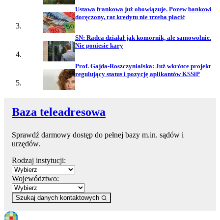
Ustawa frankowa już obowiązuje. Pozew bankowi
doręczony, rat kredytu nie trzeba płacić
SN: Radca działał jak komornik, ale samowolnie.
Nie poniesie kary
Prof. Gajda-Roszczynialska: Już wkrótce projekt
regulujący status i pozycję aplikantów KSSiP
Baza teleadresowa
Sprawdź darmowy dostęp do pełnej bazy m.in. sądów i
urzędów.
Rodzaj instytucji:
Województwo:
Szukaj danych kontaktowych