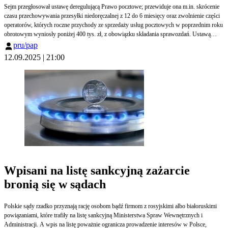
Sejm przegłosował ustawę deregulującą Prawo pocztowe; przewiduje ona m.in. skrócenie
czasu przechowywania przesyłki niedoręczalnej z 12 do 6 miesięcy oraz zwolnienie części
operatorów, których roczne przychody ze sprzedaży usług pocztowych w poprzednim roku
obrotowym wyniosły poniżej 400 tys. zł, z obowiązku składania sprawozdań. Ustawą
zajmie się teraz Senat.
pru/pap
12.09.2025 | 21:00
Wpisani na listę sankcyjną zażarcie
bronią się w sądach
Polskie sądy rzadko przyznają rację osobom bądź firmom z rosyjskimi albo białoruskimi
powiązaniami, które trafiły na listę sankcyjną Ministerstwa Spraw Wewnętrznych i
Administracji. A wpis na listę poważnie ogranicza prowadzenie interesów w Polsce,