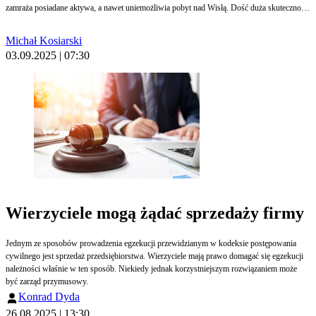
zamraża posiadane aktywa, a nawet uniemożliwia pobyt nad Wisłą. Dość duża skuteczność
listy sankcyjnej zachęca też Polskę do stworzenia kolejnego rejestru, aby wpisywać do
niego firmy i osoby choćby pośrednio wspierające wrogie państwa albo np. podmioty
Michał Kosiarski
zajmujące się szerzeniem fake newsów.
03.09.2025 | 07:30
Wierzyciele mogą żądać sprzedaży firmy
Jednym ze sposobów prowadzenia egzekucji przewidzianym w kodeksie postępowania
cywilnego jest sprzedaż przedsiębiorstwa. Wierzyciele mają prawo domagać się egzekucji
należności właśnie w ten sposób. Niekiedy jednak korzystniejszym rozwiązaniem może
być zarząd przymusowy.
Konrad Dyda
26.08.2025 | 13:30