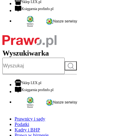
otwiera się w nowej karcie
Sklep LEX.pl
otwiera się w nowej karcie
Księgarnia profinfo.pl
Nasze serwisy
Wyszukiwarka
Szukaj
otwiera się w nowej karcie
Sklep LEX.pl
otwiera się w nowej karcie
Księgarnia profinfo.pl
Nasze serwisy
Prawnicy i sądy
Podatki
Kadry i BHP
Prawo w biznesie