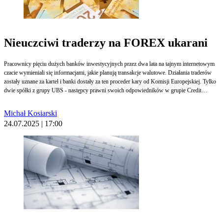
Nieuczciwi traderzy na FOREX ukarani
Pracownicy pięciu dużych banków inwestycyjnych przez dwa lata na tajnym internetowym
czacie wymieniali się informacjami, jakie planują transakcje walutowe. Działania traderów
zostały uznane za kartel i banki dostały za ten proceder kary od Komisji Europejskiej. Tylko
dwie spółki z grupy UBS - następcy prawni swoich odpowiedników w grupie Credit
Suisse - wywalczyły w unijnym sądzie obniżenie nałożonych na nie kar pieniężnych z 83
do 29 mln euro.
Michał Kosiarski
24.07.2025 | 17:00