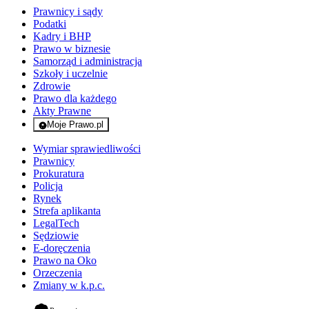
Prawnicy i sądy
Podatki
Kadry i BHP
Prawo w biznesie
Samorząd i administracja
Szkoły i uczelnie
Zdrowie
Prawo dla każdego
Akty Prawne
Moje Prawo.pl
- rejestracja i logowanie do serwisu
Wymiar sprawiedliwości
Prawnicy
Prokuratura
Policja
Rynek
Strefa aplikanta
LegalTech
Sędziowie
E-doręczenia
Prawo na Oko
Orzeczenia
Zmiany w k.p.c.