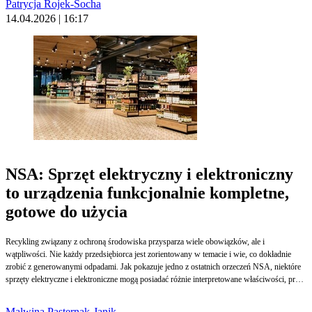
Patrycja Rojek-Socha
14.04.2026 | 16:17
NSA: Sprzęt elektryczny i elektroniczny
to urządzenia funkcjonalnie kompletne,
gotowe do użycia
Recykling związany z ochroną środowiska przysparza wiele obowiązków, ale i
wątpliwości. Nie każdy przedsiębiorca jest zorientowany w temacie i wie, co dokładnie
zrobić z generowanymi odpadami. Jak pokazuje jedno z ostatnich orzeczeń NSA, niektóre
sprzęty elektryczne i elektroniczne mogą posiadać różnie interpretowane właściwości, przez
co trudniejsze staje się ich odpowiednie klasyfikowanie.
Malwina Pasternak-Janik