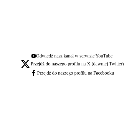
Odwiedź nasz kanał w serwisie YouTube
Youtube - otwiera się w nowej karcie
Przejdź do naszego profilu na X (dawniej Twitter)
X - otwiera się w nowej karcie
Przejdź do naszego profilu na Facebooku
Facebook - otwiera się w nowej karcie