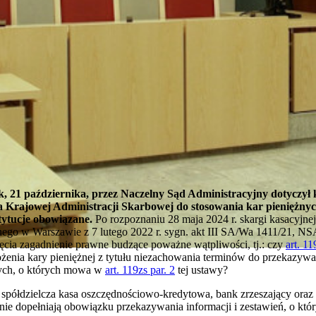
 21 października, przez Naczelny Sąd Administracyjny dotyczył 
a Krajowej Administracji Skarbowej do stosowania kar pieniężnyc
tytucje obowiązane.
Po rozpoznaniu 28 maja 2024 r. skargi kasacyjne
go w Warszawie z 7 lutego 2022 r. sygn. akt III SA/Wa 1411/21, NS
ęcia zagadnienie prawne budzące poważne wątpliwości, tj.: czy
art. 11
enia kary pieniężnej z tytułu niezachowania terminów do przekazywani
ych, o których mowa w
art. 119zs par. 2
tej ustawy?
półdzielcza kasa oszczędnościowo-kredytowa, bank zrzeszający oraz
ie dopełniają obowiązku przekazywania informacji i zestawień, o k