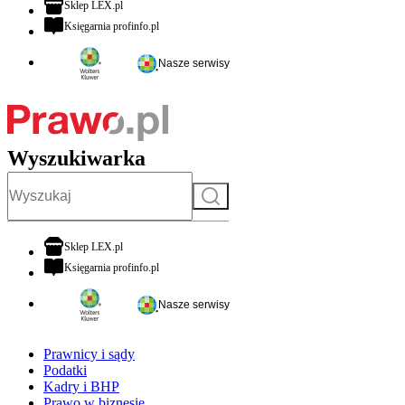
otwiera się w nowej karcie
Sklep LEX.pl
otwiera się w nowej karcie
Księgarnia profinfo.pl
Nasze serwisy
Wyszukiwarka
Szukaj
otwiera się w nowej karcie
Sklep LEX.pl
otwiera się w nowej karcie
Księgarnia profinfo.pl
Nasze serwisy
Prawnicy i sądy
Podatki
Kadry i BHP
Prawo w biznesie