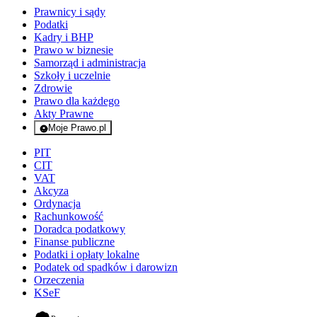
Prawnicy i sądy
Podatki
Kadry i BHP
Prawo w biznesie
Samorząd i administracja
Szkoły i uczelnie
Zdrowie
Prawo dla każdego
Akty Prawne
Moje Prawo.pl
- rejestracja i logowanie do serwisu
PIT
CIT
VAT
Akcyza
Ordynacja
Rachunkowość
Doradca podatkowy
Finanse publiczne
Podatki i opłaty lokalne
Podatek od spadków i darowizn
Orzeczenia
KSeF