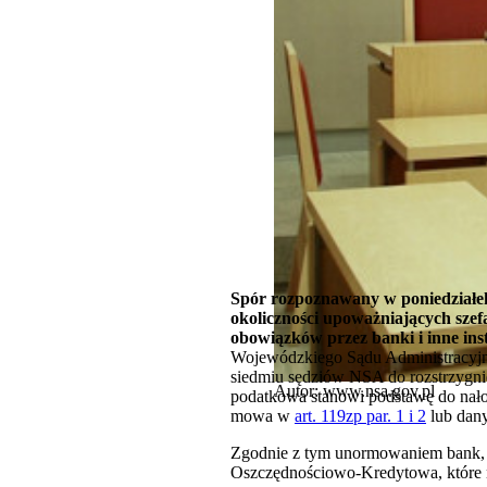
Spór rozpoznawany w poniedziałek,
okoliczności upoważniających szef
obowiązków przez banki i inne ins
Wojewódzkiego Sądu Administracyjne
siedmiu sędziów NSA do rozstrzygni
Autor: www.nsa.gov.pl
podatkowa stanowi podstawę do nałoż
mowa w
art. 119zp par. 1 i 2
lub dan
Zgodnie z tym unormowaniem bank, s
Oszczędnościowo-Kredytowa, które n