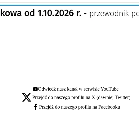
Odwiedź nasz kanał w serwisie YouTube
Youtube - otwiera się w nowej karcie
Przejdź do naszego profilu na X (dawniej Twitter)
X - otwiera się w nowej karcie
Przejdź do naszego profilu na Facebooku
Facebook - otwiera się w nowej karcie