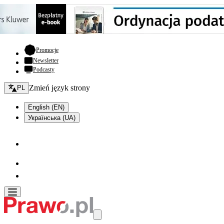
- otwiera się w nowej karcie
Promocje
Newsletter
Podcasty
Zmień język - bieżący:
Zmień język strony
PL
English (EN)
Українська (UA)