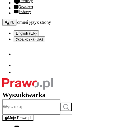
- otwiera się w nowej karcie
Promocje
Newsletter
Podcasty
Zmień język - bieżący:
Zmień język strony
PL
English (EN)
Українська (UA)
Wyszukiwarka
Szukaj
Moje Prawo.pl
- rejestracja i logowanie do serwisu