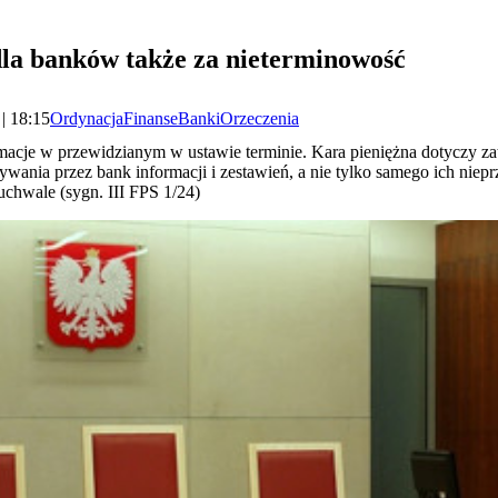
la banków także za nieterminowość
| 18:15
Ordynacja
Finanse
Banki
Orzeczenia
acje w przewidzianym w ustawie terminie. Kara pieniężna dotyczy za
wania przez bank informacji i zestawień, a nie tylko samego ich niep
chwale (sygn. III FPS 1/24)