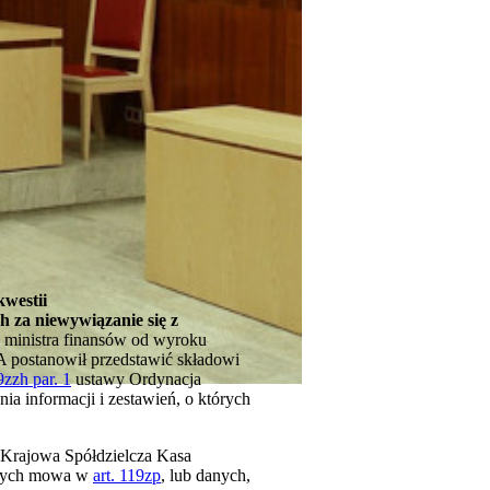
kwestii
h za niewywiązanie się z
j ministra finansów od wyroku
A postanowił przedstawić składowi
9zzh par. 1
ustawy Ordynacja
a informacji i zestawień, o których
 Krajowa Spółdzielcza Kasa
tórych mowa w
art. 119zp
, lub danych,