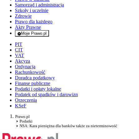
Samorząd i administracja
Szkoły i uczelnie
Zdrowie
Prawo dla każdego
Akty Prawne
Moje Prawo.pl
- rejestracja i logowanie do serwisu
PIT
CIT
VAT
Akcyza
Ordynacja
Rachunkowość
Doradca podatkowy
Finanse publiczne
Podatki i opłaty lokalne
Podatek od spadków i darowizn
Orzeczenia
KSeF
Prawo.pl
Podatki
NSA: Kara pieniężna dla banków także za nieterminowość