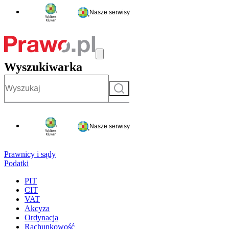
Nasze serwisy
Wyszukiwarka
Szukaj
Nasze serwisy
Prawnicy i sądy
Podatki
PIT
CIT
VAT
Akcyza
Ordynacja
Rachunkowość