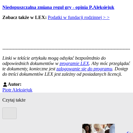
Niedopuszczalna zmiana reguł gry - opinia P.Aleksiejuk
Zobacz także w LEX:
Podatki w fundacji rodzinnej > >
--------------------------------------------------------------------------------------
--------------------------------------------------------
Linki w tekście artykułu mogą odsyłać bezpośrednio do
odpowiednich dokumentów w
programie LEX
. Aby móc przeglądać
te dokumenty, konieczne jest
zalogowanie się do programu
. Dostęp
do treści dokumentów LEX jest zależny od posiadanych licencji.
Autor:
Piotr Aleksiejuk
Czytaj także
Poprzedni slide
Prze