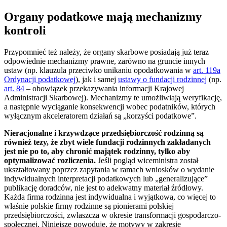
Organy podatkowe mają mechanizmy
kontroli
Przypomnieć też należy, że organy skarbowe posiadają już teraz
odpowiednie mechanizmy prawne, zarówno na gruncie innych
ustaw (np. klauzula przeciwko unikaniu opodatkowania w
art. 119a
Ordynacji podatkowej
), jak i samej
ustawy o fundacji rodzinnej
(np.
art. 84
– obowiązek przekazywania informacji Krajowej
Administracji Skarbowej). Mechanizmy te umożliwiają weryfikację,
a następnie wyciąganie konsekwencji wobec podatników, których
wyłącznym akceleratorem działań są „korzyści podatkowe”.
Nieracjonalne i krzywdzące przedsiębiorczość rodzinną są
również tezy, że zbyt wiele fundacji rodzinnych zakładanych
jest nie po to, aby chronić majątek rodzinny, tylko aby
optymalizować rozliczenia.
Jeśli pogląd wiceministra został
ukształtowany poprzez zapytania w ramach wniosków o wydanie
indywidualnych interpretacji podatkowych lub „generalizujące”
publikację doradców, nie jest to adekwatny materiał źródłowy.
Każda firma rodzinna jest indywidualna i wyjątkowa, co więcej to
właśnie polskie firmy rodzinne są pionierami polskiej
przedsiębiorczości, zwłaszcza w okresie transformacji gospodarczo-
społecznej. Niniejsze powoduje, że motywy w zakresie