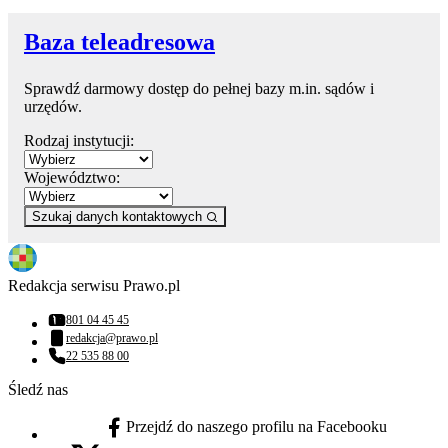
Baza teleadresowa
Sprawdź darmowy dostęp do pełnej bazy m.in. sądów i
urzędów.
Rodzaj instytucji:
Województwo:
Szukaj danych kontaktowych
Redakcja serwisu Prawo.pl
801 04 45 45
Numer telefonu:
redakcja@prawo.pl
Adres email:
22 535 88 00
Numer telefonu:
Śledź nas
Przejdź do naszego profilu na Facebooku
facebook - otwiera się w nowej karcie