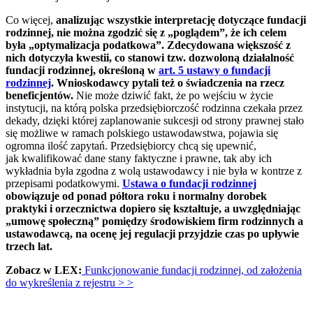
Co więcej,
analizując wszystkie interpretację dotyczące fundacji
rodzinnej, nie można zgodzić się z „poglądem”, że ich celem
była „optymalizacja podatkowa”. Zdecydowana większość z
nich dotyczyła kwestii, co stanowi tzw. dozwoloną działalność
fundacji rodzinnej, określoną w
art. 5 ustawy o fundacji
rodzinnej
. Wnioskodawcy pytali też o świadczenia na rzecz
beneficjentów.
Nie może dziwić fakt, że po wejściu w życie
instytucji, na którą polska przedsiębiorczość rodzinna czekała przez
dekady, dzięki której zaplanowanie sukcesji od strony prawnej stało
się możliwe w ramach polskiego ustawodawstwa, pojawia się
ogromna ilość zapytań. Przedsiębiorcy chcą się upewnić,
jak kwalifikować dane stany faktyczne i prawne, tak aby ich
wykładnia była zgodna z wolą ustawodawcy i nie była w kontrze z
przepisami podatkowymi.
Ustawa o fundacji rodzinnej
obowiązuje od ponad półtora roku i normalny dorobek
praktyki i orzecznictwa dopiero się kształtuje, a uwzględniając
„umowę społeczną” pomiędzy środowiskiem firm rodzinnych a
ustawodawcą, na ocenę jej regulacji przyjdzie czas po upływie
trzech lat.
Zobacz w LEX:
Funkcjonowanie fundacji rodzinnej, od założenia
do wykreślenia z rejestru > >