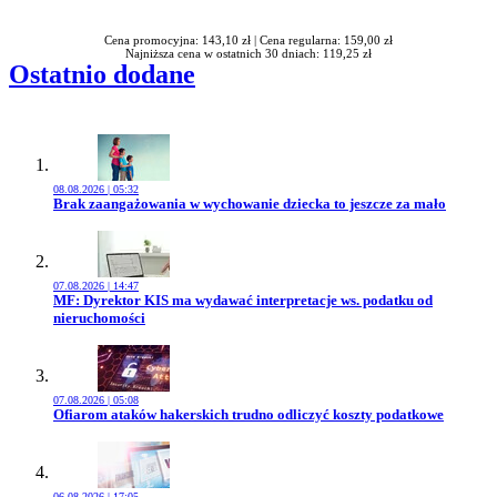
Cena promocyjna: 143,10 zł |
Cena regularna: 159,00 zł
Najniższa cena w ostatnich 30 dniach: 119,25 zł
Ostatnio dodane
08.08.2026 | 05:32
Przejdź do artykułu:
Brak zaangażowania w wychowanie dziecka to jeszcze za mało
07.08.2026 | 14:47
Przejdź do artykułu:
MF: Dyrektor KIS ma wydawać interpretacje ws. podatku od
nieruchomości
07.08.2026 | 05:08
Przejdź do artykułu:
Ofiarom ataków hakerskich trudno odliczyć koszty podatkowe
06.08.2026 | 17:05