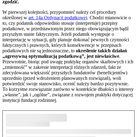
zgodzić.
W pierwszej kolejności, przypomnieć należy cel procedury
określonej w
art. 14a Ordynacji podatkowej
. Chodzi mianowicie o
to, czy podatnik odpowiednio stosuje (interpretuje) przepisy
podatkowe, w przedstawionym przez niego obowiązującym bądź
przyszłym stanie faktycznym. Jeżeli podatnik występuje o
interpretację w sytuacji, gdy planuje dokonać pewnych czynności
faktycznych i prawnych, których konsekwencje w przepisach
podatkowych nie są jednoznaczne, to
określenie takich działań
„agresywną optymalizacją podatkową”, jest niewłaściwe
.
Przewrotnie, biorąc pod uwagę praktykę organów skarbowych i ich
„zmienność” w zakresie interpretacji różnych zdarzeń, fakt że
zdecydowana większość przyszłych fundatorów (beneficjentów)
uprzednio (przed wdrożeniem planowanych rozwiązań), woli
potwierdzić swoje stanowisko, ocenić należy bardzo pozytywnie.
To korzystne rozwiązanie zarówno w kontekście dbałości o interesy
„własne”, jak i „ogólne”, związane z rozwojem praktyki dotyczącej
instytucji fundacji rodzinnej.