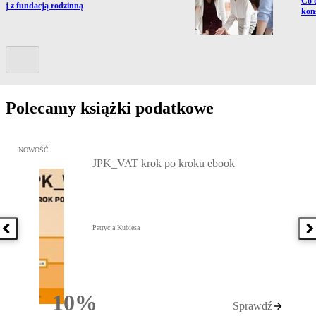
Co 
ź do artykułu:
lej z fundacją rodzinną
kon
Kolejny slide
Polecamy książki podatkowe
Przejdź do: JPK_VAT krok po kroku ebook, Patrycja Kubiesa - otw
NOWOŚĆ
JPK_VAT krok po kroku ebook
Patrycja Kubiesa
Poprzednia książka
N
10%
Sprawdź
Rabatu