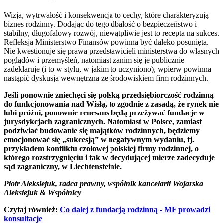
Wizja, wytrwałość i konsekwencja to cechy, które charakteryzują
biznes rodzinny. Dodając do tego dbałość o bezpieczeństwo i
stabilny, długofalowy rozwój, niewątpliwie jest to recepta na sukces.
Refleksja Ministerstwo Finansów powinna być daleko posunięta.
Nie kwestionuje się prawa przedstawicieli ministerstwa do własnych
poglądów i przemyśleń, natomiast zanim się je publicznie
zadeklaruje (i to w stylu, w jakim to uczyniono), wpierw powinna
nastąpić dyskusja wewnętrzna ze środowiskiem firm rodzinnych.
Jeśli ponownie zniechęci się polską przedsiębiorczość rodzinną
do funkcjonowania nad Wisłą, to zgodnie z zasadą, że rynek nie
lubi próżni, ponownie renesans będą przeżywać fundacje w
jurysdykcjach zagranicznych. Natomiast w Polsce, zamiast
podziwiać budowanie się majątków rodzinnych, będziemy
emocjonować się „sukcesją” w negatywnym wydaniu, tj.
przykładem konfliktu czołowej polskiej firmy rodzinnej, o
którego rozstrzygnięciu i tak w decydującej mierze zadecyduje
sąd zagraniczny, w Liechtensteinie.
Piotr Aleksiejuk, radca prawny, wspólnik kancelarii Wojarska
Aleksiejuk & Wspólnicy
Czytaj również:
Co dalej z fundacją rodzinną - MF prowadzi
konsultacje