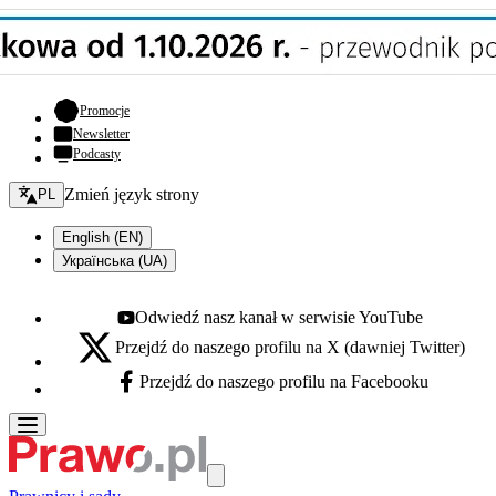
- otwiera się w nowej karcie
Promocje
Newsletter
Podcasty
Zmień język - bieżący:
Zmień język strony
PL
English (EN)
Українська (UA)
Odwiedź nasz kanał w serwisie YouTube
Youtube - otwiera się w nowej karcie
Przejdź do naszego profilu na X (dawniej Twitter)
X - otwiera się w nowej karcie
Przejdź do naszego profilu na Facebooku
Facebook - otwiera się w nowej karcie