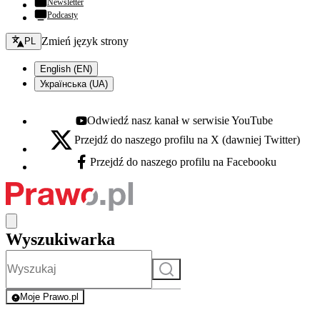
Newsletter
Podcasty
Zmień język - bieżący:
Zmień język strony
PL
English (EN)
Українська (UA)
Odwiedź nasz kanał w serwisie YouTube
Youtube - otwiera się w nowej karcie
Przejdź do naszego profilu na X (dawniej Twitter)
X - otwiera się w nowej karcie
Przejdź do naszego profilu na Facebooku
Facebook - otwiera się w nowej karcie
Wyszukiwarka
Szukaj
Moje Prawo.pl
- rejestracja i logowanie do serwisu