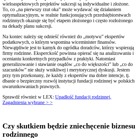
wieloaspektowych projektów sukcesji są indywidualne i złożone.
To, co „na pierwszy rzut oka” może wydawać się działaniem
optymalizacyjnym, w realnie funkcjonujących przedsiębiorstwach
rodzinnych okazuje się być etapem złożonego i często rozłożonego
na dekady planu sukcesji.
Na koniec należy się odnieść również do „motywu” ekspertów
podatkowych, o którym wspomina wiceminister finansów.
Niewątpliwie jest to kamyk do ogródka doradców, którzy wspierają
firmy rodzinne. Eksperckość powinna opierać się na analizowaniu i
ocenianiu konkretnych przypadków z praktyki. Natomiast
generalizowanie i stawianie osądów „co do większości” lub „co do
szacunków” nie służy wnikliwej i merytorycznej dyskusji. Jestem
przy tym przekonany, że każdy z ekspertów ma dobre intencje, tj.
dbanie o bezpieczny rozwój instytucji fundacji rodzinnej w polskich
uwarunkowaniach prawnych.
Sprawdź również w LEX:
Upadłość fundacji rodzinnej.
Zagadnienia wybrane > >
Czy skutkiem będzie zniechęcenie biznesu
rodzinnego