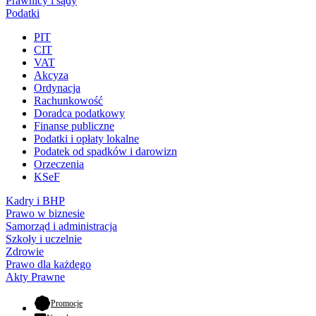
Prawnicy i sądy
Podatki
PIT
CIT
VAT
Akcyza
Ordynacja
Rachunkowość
Doradca podatkowy
Finanse publiczne
Podatki i opłaty lokalne
Podatek od spadków i darowizn
Orzeczenia
KSeF
Kadry i BHP
Prawo w biznesie
Samorząd i administracja
Szkoły i uczelnie
Zdrowie
Prawo dla każdego
Akty Prawne
- otwiera się w nowej karcie
Promocje