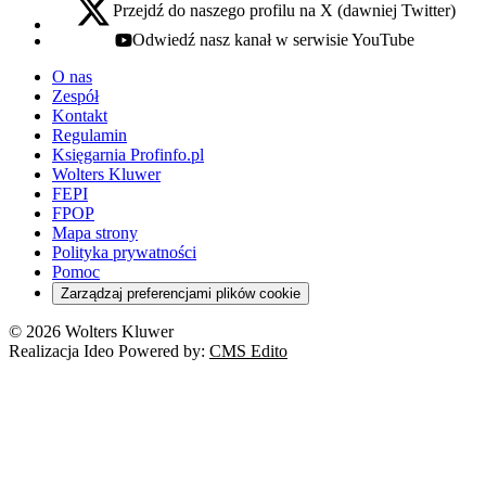
Przejdź do naszego profilu na X (dawniej Twitter)
x - otwiera się w nowej karcie
Odwiedź nasz kanał w serwisie YouTube
youtube - otwiera się w nowej karcie
O nas
Zespół
Kontakt
Regulamin
Księgarnia Profinfo.pl
Wolters Kluwer
FEPI
FPOP
Mapa strony
Polityka prywatności
Pomoc
Zarządzaj preferencjami plików cookie
© 2026 Wolters Kluwer
Realizacja Ideo Powered by:
CMS Edito