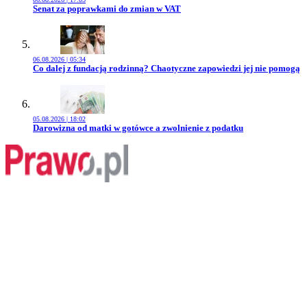
Przejdź do artykułu:
Senat za poprawkami do zmian w VAT
06.08.2026 | 05:34
Przejdź do artykułu:
Co dalej z fundacją rodzinną? Chaotyczne zapowiedzi jej nie pomogą
05.08.2026 | 18:02
Przejdź do artykułu:
Darowizna od matki w gotówce a zwolnienie z podatku