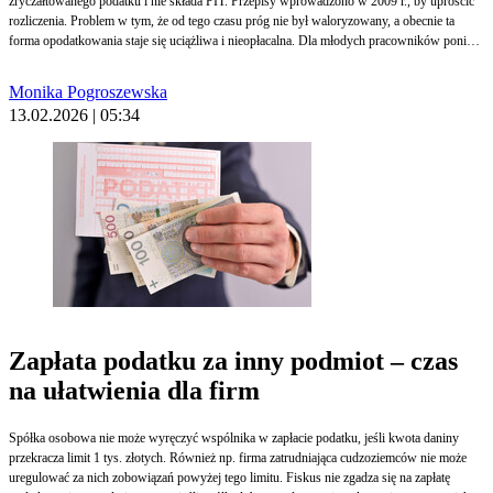
zryczałtowanego podatku i nie składa PIT. Przepisy wprowadzono w 2009 r., by uprościć
rozliczenia. Problem w tym, że od tego czasu próg nie był waloryzowany, a obecnie ta
forma opodatkowania staje się uciążliwa i nieopłacalna. Dla młodych pracowników poniżej
26. roku życia może to być pułapka, bo nie będą już mogli skorzystać ze zwolnienia z
podatku. Zastosowanie ryczałtu 200 zł wyklucza ulgę dla młodych.
Monika Pogroszewska
13.02.2026 | 05:34
Zapłata podatku za inny podmiot – czas
na ułatwienia dla firm
Spółka osobowa nie może wyręczyć wspólnika w zapłacie podatku, jeśli kwota daniny
przekracza limit 1 tys. złotych. Również np. firma zatrudniająca cudzoziemców nie może
uregulować za nich zobowiązań powyżej tego limitu. Fiskus nie zgadza się na zapłatę