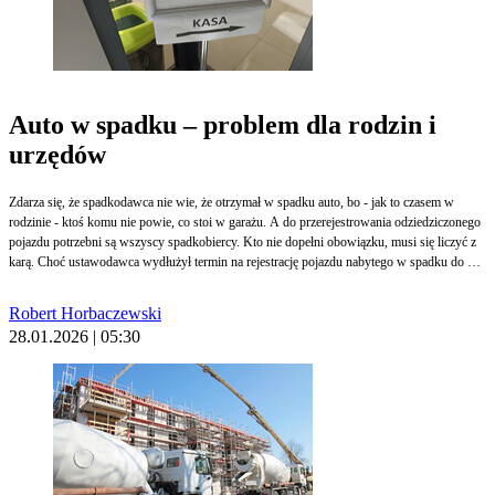
Auto w spadku – problem dla rodzin i
urzędów
Zdarza się, że spadkodawca nie wie, że otrzymał w spadku auto, bo - jak to czasem w
rodzinie - ktoś komu nie powie, co stoi w garażu. A do przerejestrowania odziedziczonego
pojazdu potrzebni są wszyscy spadkobiercy. Kto nie dopełni obowiązku, musi się liczyć z
karą. Choć ustawodawca wydłużył termin na rejestrację pojazdu nabytego w spadku do 60
dni, nowe przepisy nie rozwiązały problemów, z którymi na co dzień mierzą się
spadkobiercy i urzędy.
Robert Horbaczewski
28.01.2026 | 05:30