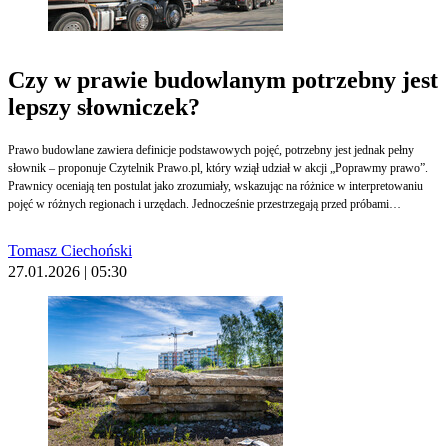
Czy w prawie budowlanym potrzebny jest
lepszy słowniczek?
Prawo budowlane zawiera definicje podstawowych pojęć, potrzebny jest jednak pełny
słownik – proponuje Czytelnik Prawo.pl, który wziął udział w akcji „Poprawmy prawo”.
Prawnicy oceniają ten postulat jako zrozumiały, wskazując na różnice w interpretowaniu
pojęć w różnych regionach i urzędach. Jednocześnie przestrzegają przed próbami
nadmiernego gromadzenia w ustawie definicji i proponują alternatywne rozwiązania.
Tomasz Ciechoński
27.01.2026 | 05:30