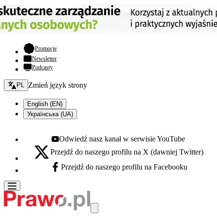
- otwiera się w nowej karcie
Promocje
Newsletter
Podcasty
Zmień język - bieżący:
Zmień język strony
PL
English (EN)
Українська (UA)
Odwiedź nasz kanał w serwisie YouTube
Youtube - otwiera się w nowej karcie
Przejdź do naszego profilu na X (dawniej Twitter)
X - otwiera się w nowej karcie
Przejdź do naszego profilu na Facebooku
Facebook - otwiera się w nowej karcie