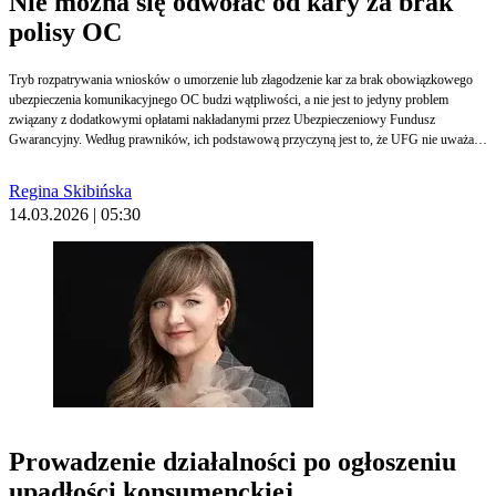
Nie można się odwołać od kary za brak
polisy OC
Tryb rozpatrywania wniosków o umorzenie lub złagodzenie kar za brak obowiązkowego
ubezpieczenia komunikacyjnego OC budzi wątpliwości, a nie jest to jedyny problem
związany z dodatkowymi opłatami nakładanymi przez Ubezpieczeniowy Fundusz
Gwarancyjny. Według prawników, ich podstawową przyczyną jest to, że UFG nie uważa
swoich rozstrzygnięć za decyzje administracyjne, które należy uzasadnić i od których
można się odwołać.
Regina Skibińska
14.03.2026 | 05:30
Prowadzenie działalności po ogłoszeniu
upadłości konsumenckiej