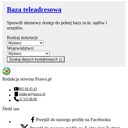
Baza teleadresowa
Sprawdź darmowy dostęp do pełnej bazy m.in. sądów i
urzędów.
Rodzaj instytucji:
Województwo:
Szukaj danych kontaktowych
Redakcja serwisu Prawo.pl
801 04 45 45
Numer telefonu:
redakcja@prawo.pl
Adres email:
22 535 88 00
Numer telefonu:
Śledź nas
Przejdź do naszego profilu na Facebooku
facebook - otwiera się w nowej karcie