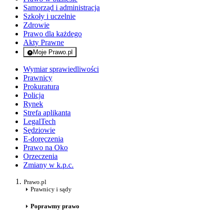
Samorząd i administracja
Szkoły i uczelnie
Zdrowie
Prawo dla każdego
Akty Prawne
Moje Prawo.pl
- rejestracja i logowanie do serwisu
Wymiar sprawiedliwości
Prawnicy
Prokuratura
Policja
Rynek
Strefa aplikanta
LegalTech
Sędziowie
E-doręczenia
Prawo na Oko
Orzeczenia
Zmiany w k.p.c.
Prawo.pl
Prawnicy i sądy
Poprawmy prawo