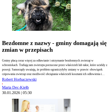
Bezdomne z nazwy - gminy domagają się
zmian w przepisach
Gminy płacą coraz więcej za odławianie i utrzymanie bezdomnych zwierząt w
schroniskach. Trafiają tam zwierzęta porzucone przez właścicieli lub takie, które uciekły z
posesji. Samorządy uważają, że problem ograniczyłyby zmiany w prawie: obowiązek
czipowania zwierząt oraz możliwość obciążania właścicieli kosztami ich odłowienia i
pobytu w schronisku. Wielu ludzi nie zdaje sobie sprawy, że porzucenie zwierzęcia to
Robert Horbaczewski
znęcanie się nad nim i może być przestępstwem.
Maria Dec-Kiełb
30.01.2026 | 05:30