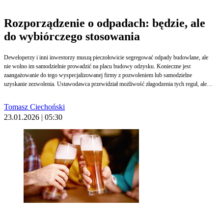
Rozporządzenie o odpadach: będzie, ale
do wybiórczego stosowania
Deweloperzy i inni inwestorzy muszą pieczołowicie segregować odpady budowlane, ale
nie wolno im samodzielnie prowadzić na placu budowy odzysku. Konieczne jest
zaangażowanie do tego wyspecjalizowanej firmy z pozwoleniem lub samodzielne
uzyskanie zezwolenia. Ustawodawca przewidział możliwość złagodzenia tych reguł, ale
wymagałoby to wydania rozporządzenia. I chociaż jeden z resortów zapowiada zmiany,
drugi jest sceptyczny: jego zdaniem "ewentualne zwolnienia powinny mieć charakter
Tomasz Ciechoński
wybiórczy".
23.01.2026 | 05:30