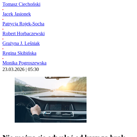
nieżyciowe lub wręcz buble prawne, co pokazuje raport „Poprawmy prawo”.
Tomasz Ciechoński
Jacek Jasionek
Patrycja Rojek-Socha
Robert Horbaczewski
Grażyna J. Leśniak
Regina Skibińska
Monika Pogroszewska
23.03.2026 | 05:30