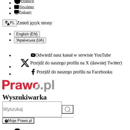
- otwiera się w nowej karcie
Promocje
Newsletter
Podcasty
Zmień język - bieżący:
Zmień język strony
PL
English (EN)
Українська (UA)
Odwiedź nasz kanał w serwisie YouTube
Youtube - otwiera się w nowej karcie
Przejdź do naszego profilu na X (dawniej Twitter)
X - otwiera się w nowej karcie
Przejdź do naszego profilu na Facebooku
Facebook - otwiera się w nowej karcie
Wyszukiwarka
Szukaj
Moje Prawo.pl
- rejestracja i logowanie do serwisu