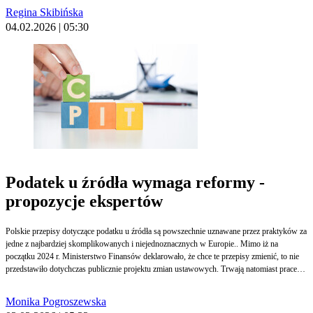
karnym wykonawczym oraz ustawie o Inspekcji Weterynaryjnej.
Regina Skibińska
04.02.2026 | 05:30
Podatek u źródła wymaga reformy -
propozycje ekspertów
Polskie przepisy dotyczące podatku u źródła są powszechnie uznawane przez praktyków za
jedne z najbardziej skomplikowanych i niejednoznacznych w Europie.. Mimo iż na
początku 2024 r. Ministerstwo Finansów deklarowało, że chce te przepisy zmienić, to nie
przedstawiło dotychczas publicznie projektu zmian ustawowych. Trwają natomiast prace
nad kolejnymi objaśnieniami. Według ekspertów objaśnienia i interpretacje ogólne nie
rozwiążą problemu – potrzebne są zmiany przepisów, wręcz systemowa reforma..
Monika Pogroszewska