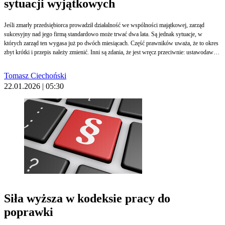
sytuacji wyjątkowych
Jeśli zmarły przedsiębiorca prowadził działalność we wspólności majątkowej, zarząd
sukcesyjny nad jego firmą standardowo może trwać dwa lata. Są jednak sytuacje, w
których zarząd ten wygasa już po dwóch miesiącach. Część prawników uważa, że to okres
zbyt krótki i przepis należy zmienić. Inni są zdania, że jest wręcz przeciwnie: ustawodawca
celowo wyznaczył krótki termin i odmiennie potraktował współmałżonka przedsiębiorcy, a
do rozwiązywania nietypowych sytuacji są inne instytucje prawa spadkowego.
Tomasz Ciechoński
22.01.2026 | 05:30
Siła wyższa w kodeksie pracy do
poprawki