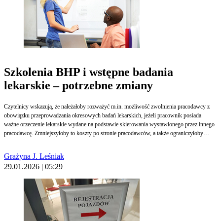
Szkolenia BHP i wstępne badania
lekarskie – potrzebne zmiany
Czytelnicy wskazują, że należałoby rozważyć m.in. możliwość zwolnienia pracodawcy z
obowiązku przeprowadzania okresowych badań lekarskich, jeżeli pracownik posiada
ważne orzeczenie lekarskie wydane na podstawie skierowania wystawionego przez innego
pracodawcę. Zmniejszyłoby to koszty po stronie pracodawców, a także ograniczyłoby
biurokrację. Warto również doprecyzować przepis zwalniający z obowiązku przeszkolenia
pracownika w zakresie BHP.
Grażyna J. Leśniak
29.01.2026 | 05:29