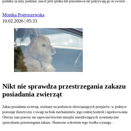
podatku za inny podmiot, nawet jeśli spółka lub pracodawca nie pokrywają go ze swoich
środków, lecz pełnią funkcję wyręczyciela, uwzględniając zapłacony na rzecz podatników
podatek w rozliczeniach z nimi. Według ekspertów planowane zwiększenie limitu do 5 tys.
Monika Pogroszewska
zł nie rozwiązuje problemu, konieczne jest wprowadzenie rozwiązania systemowego -
10.02.2026 | 05:33
instytucji wyręczyciela.
Nikt nie sprawdza przestrzegania zakazu
posiadania zwierząt
Zakaz posiadania zwierząt, orzekany na podstawie obowiązujących przepisów, w praktyce
pozostaje iluzoryczny z uwagi na brak mechanizmów jego realnej kontroli i egzekwowania.
Obecny stan prawny nie zapewnia bowiem narzędzi umożliwiających systematyczne
sprawdzanie przestrzegania zakazu. Skuteczne wdrożenie tego środka wymaga
skoordynowanych zmian nie tylko w ustawie o ochronie zwierząt, lecz także w Kodeksie