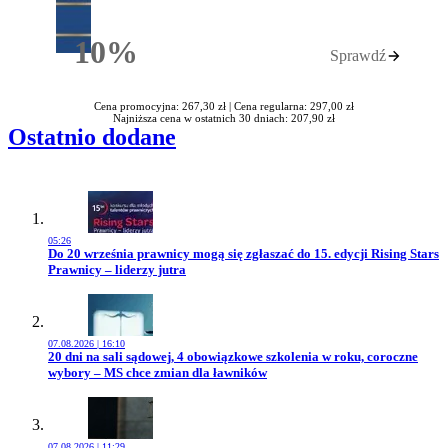
10%
Sprawdź
Rabatu
Cena promocyjna: 267,30 zł |
Cena regularna: 297,00 zł
Najniższa cena w ostatnich 30 dniach: 207,90 zł
Ostatnio dodane
05:26
Przejdź do artykułu:
Do 20 września prawnicy mogą się zgłaszać do 15. edycji Rising Stars
Prawnicy – liderzy jutra
07.08.2026 | 16:10
Przejdź do artykułu:
20 dni na sali sądowej, 4 obowiązkowe szkolenia w roku, coroczne
wybory – MS chce zmian dla ławników
07.08.2026 | 11:29