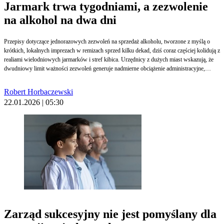
Jarmark trwa tygodniami, a zezwolenie
na alkohol na dwa dni
Przepisy dotyczące jednorazowych zezwoleń na sprzedaż alkoholu, tworzone z myślą o
krótkich, lokalnych imprezach w remizach sprzed kilku dekad, dziś coraz częściej kolidują z
realiami wielodniowych jarmarków i stref kibica. Urzędnicy z dużych miast wskazują, że
dwudniowy limit ważności zezwoleń generuje nadmierne obciążenie administracyjne,
sprzyja obchodzeniu regulacji, a same stawki opłat nie przystają już do realiów rynkowych.
Robert Horbaczewski
22.01.2026 | 05:30
Zarząd sukcesyjny nie jest pomyślany dla