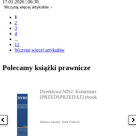
17.01.2026 | 06:30
Wczytaj więcej artykułów
1
2
3
4
...
12
Wczytaj więcej artykułów
Polecamy książki prawnicze
Przejdź do: Dyrektywa NIS2. Komentarz [PRZEDSPRZEDAŻ] ebook,
Dyrektywa NIS2. Komentarz
[PRZEDSPRZEDAŻ] ebook
Poprzednia książka
N
Mateusz Jakubik, Rafał Prabucki