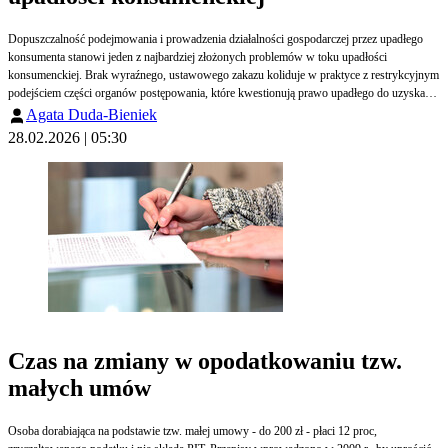
Dopuszczalność podejmowania i prowadzenia działalności gospodarczej przez upadłego
konsumenta stanowi jeden z najbardziej złożonych problemów w toku upadłości
konsumenckiej. Brak wyraźnego, ustawowego zakazu koliduje w praktyce z restrykcyjnym
podejściem części organów postępowania, które kwestionują prawo upadłego do uzyskania
statusu przedsiębiorcy w toku trwającego postępowania – pisze Agata Duda-Bieniek, radca
Agata Duda-Bieniek
prawny i doradca restrukturyzacyjny.
28.02.2026 | 05:30
Czas na zmiany w opodatkowaniu tzw.
małych umów
Osoba dorabiająca na podstawie tzw. małej umowy - do 200 zł - płaci 12 proc,