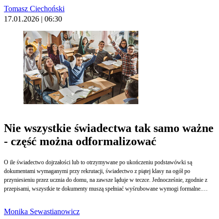
ustawodawcy.
Tomasz Ciechoński
17.01.2026 | 06:30
Nie wszystkie świadectwa tak samo ważne
- część można odformalizować
O ile świadectwo dojrzałości lub to otrzymywane po ukończeniu podstawówki są
dokumentami wymaganymi przy rekrutacji, świadectwo z piątej klasy na ogół po
przyniesieniu przez ucznia do domu, na zawsze ląduje w teczce. Jednocześnie, zgodnie z
przepisami, wszystkie te dokumenty muszą spełniać wyśrubowane wymogi formalne.
Według jednego z naszych Czytelników niesłusznie.
Monika Sewastianowicz