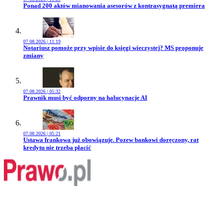
Przejdź do artykułu:
Ponad 200 aktów mianowania asesorów z kontrasygnatą premiera
07.08.2026 | 11:19
Przejdź do artykułu:
Notariusz pomoże przy wpisie do księgi wieczystej? MS proponuje
zmiany
07.08.2026 | 05:32
Przejdź do artykułu:
Prawnik musi być odporny na halucynacje AI
07.08.2026 | 05:21
Przejdź do artykułu:
Ustawa frankowa już obowiązuje. Pozew bankowi doręczony, rat
kredytu nie trzeba płacić