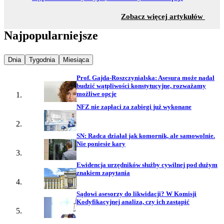
z sekc
Zobacz więcej artykułów
Najpopularniejsze
Najpopularniejsze wiadomości z
Najpopularniejsze wiadomości z
Najpopularniejsze wiadomości z
Dnia
Tygodnia
Miesiąca
Prof. Gajda-Roszczynialska: Asesura może nadal
budzić wątpliwości konstytucyjne, rozważamy
możliwe opcje
NFZ nie zapłaci za zabiegi już wykonane
SN: Radca działał jak komornik, ale samowolnie.
Nie poniesie kary
Ewidencja urzędników służby cywilnej pod dużym
znakiem zapytania
Sądowi asesorzy do likwidacji? W Komisji
Kodyfikacyjnej analiza, czy ich zastąpić