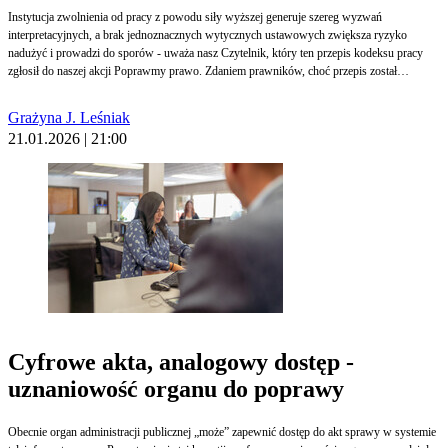
Instytucja zwolnienia od pracy z powodu siły wyższej generuje szereg wyzwań
interpretacyjnych, a brak jednoznacznych wytycznych ustawowych zwiększa ryzyko
nadużyć i prowadzi do sporów - uważa nasz Czytelnik, który ten przepis kodeksu pracy
zgłosił do naszej akcji Poprawmy prawo. Zdaniem prawników, choć przepis został
wprowadzony w 2023 r., to - jak dotąd - nie stał się tak popularny jak urlop na żądanie, o
którym pracownicy wiedzą i z którego korzystają.
Grażyna J. Leśniak
21.01.2026 | 21:00
Cyfrowe akta, analogowy dostęp -
uznaniowość organu do poprawy
Obecnie organ administracji publicznej „może” zapewnić dostęp do akt sprawy w systemie