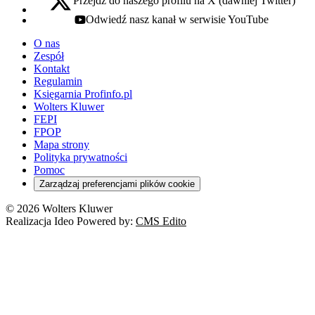
Przejdź do naszego profilu na X (dawniej Twitter)
x - otwiera się w nowej karcie
Odwiedź nasz kanał w serwisie YouTube
youtube - otwiera się w nowej karcie
O nas
Zespół
Kontakt
Regulamin
Księgarnia Profinfo.pl
Wolters Kluwer
FEPI
FPOP
Mapa strony
Polityka prywatności
Pomoc
Zarządzaj preferencjami plików cookie
© 2026 Wolters Kluwer
Realizacja Ideo Powered by:
CMS Edito