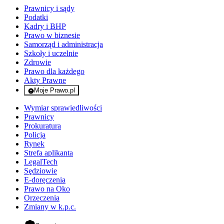
Prawnicy i sądy
Podatki
Kadry i BHP
Prawo w biznesie
Samorząd i administracja
Szkoły i uczelnie
Zdrowie
Prawo dla każdego
Akty Prawne
Moje Prawo.pl
- rejestracja i logowanie do serwisu
Wymiar sprawiedliwości
Prawnicy
Prokuratura
Policja
Rynek
Strefa aplikanta
LegalTech
Sędziowie
E-doręczenia
Prawo na Oko
Orzeczenia
Zmiany w k.p.c.