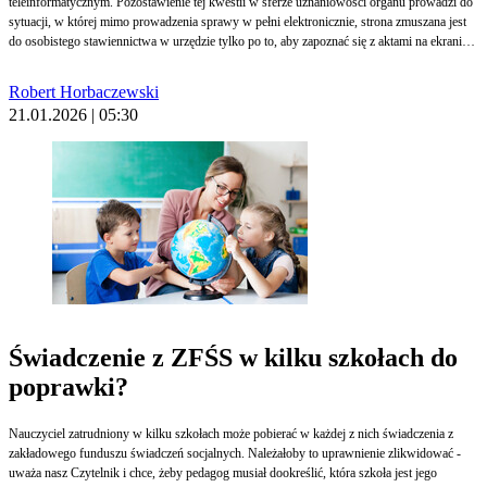
teleinformatycznym. Pozostawienie tej kwestii w sferze uznaniowości organu prowadzi do
sytuacji, w której mimo prowadzenia sprawy w pełni elektronicznie, strona zmuszana jest
do osobistego stawiennictwa w urzędzie tylko po to, aby zapoznać się z aktami na ekranie
urzędowego komputera.
Robert Horbaczewski
21.01.2026 | 05:30
Świadczenie z ZFŚS w kilku szkołach do
poprawki?
Nauczyciel zatrudniony w kilku szkołach może pobierać w każdej z nich świadczenia z
zakładowego funduszu świadczeń socjalnych. Należałoby to uprawnienie zlikwidować -
uważa nasz Czytelnik i chce, żeby pedagog musiał dookreślić, która szkoła jest jego