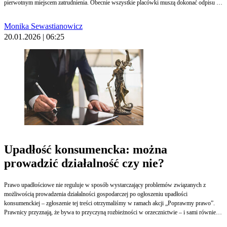
pierwotnym miejscem zatrudnienia. Obecnie wszystkie placówki muszą dokonać odpisu na
wszystkich nauczycieli, również tych zatrudnionych na ułamek etatu.
Monika Sewastianowicz
20.01.2026 | 06:25
Upadłość konsumencka: można
prowadzić działalność czy nie?
Prawo upadłościowe nie reguluje w sposób wystarczający problemów związanych z
możliwością prowadzenia działalności gospodarczej po ogłoszeniu upadłości
konsumenckiej – zgłoszenie tej treści otrzymaliśmy w ramach akcji „Poprawmy prawo”.
Prawnicy przyznają, że bywa to przyczyną rozbieżności w orzecznictwie – i sami również
interpretują przepisy w różny sposób. Nie ma też zgody, czy problem wymaga interwencji