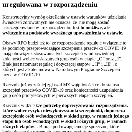
uregulowana w rozporządzeniu
Konstytucyjny wymóg określenia w ustawie warunków udzielania
świadczeń zdrowotnych nie oznacza, że nie mogą zostać
uszczegółowione w rozporządzeniu. Jest
to możliwe, ale
wyłącznie na podstawie wyraźnego upoważnienia w ustawie.
Obawy RPO budzi też to, że rozporządzenie reguluje wyłącznie to,
że podmioty przeprowadzające szczepienia przeciwko COVID-19
mają obowiązek stosowania tych szczepień w odpowiedniej
kolejności wobec wskazanych grup osób w etapie ,,O” oraz ,,I”.
Brak jest natomiast regulacji dotyczącej etapów ,, II” i ,,III”, o
których jest z kolei mowa w Narodowym Programie Szczepień
przeciw COVID-19.
Rzecznik już wcześniej zgłaszał MZ wątpliwości co do statusu
szczepień przeciwko COVID-19 oraz konieczności uzupełnienia
grup osób priorytetowych w pierwszych etapach szczepień.
Rzecznik widzi także
potrzebę doprecyzowania rozporządzenia,
które wobec ryzyka niewykorzystania szczepionki, dopuszcza
szczepienie osób wchodzących w skład grup, w ramach jednego
etapu lub osób wchodzących w skład różnych grup, w ramach
różnych etapów
. - Biorąc pod uwagę emocje społeczne, które
budzi dostęp do szczepień, pragnę zauważyć, że w powyższym