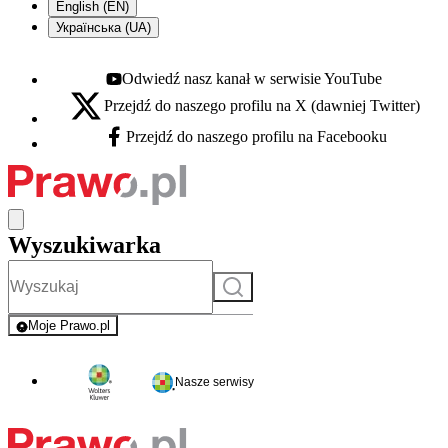
English (EN)
Українська (UA)
Odwiedź nasz kanał w serwisie YouTube
Youtube - otwiera się w nowej karcie
Przejdź do naszego profilu na X (dawniej Twitter)
X - otwiera się w nowej karcie
Przejdź do naszego profilu na Facebooku
Facebook - otwiera się w nowej karcie
Wyszukiwarka
Szukaj
Moje Prawo.pl
- rejestracja i logowanie do serwisu
Nasze serwisy