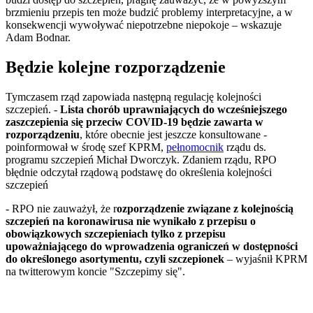
brzmieniu przepis ten może budzić problemy interpretacyjne, a w
konsekwencji wywoływać niepotrzebne niepokoje – wskazuje
Adam Bodnar.
Będzie kolejne rozporządzenie
Tymczasem rząd zapowiada następną regulację kolejności
szczepień. -
​Lista chorób uprawniających do wcześniejszego
zaszczepienia się przeciw COVID-19 będzie zawarta w
rozporządzeniu
, które obecnie jest jeszcze konsultowane -
poinformował w środę szef KPRM,
pełnomocnik
rządu ds.
programu szczepień Michał Dworczyk. Zdaniem rządu, RPO
błędnie odczytał rządową podstawę do określenia kolejności
szczepień
- RPO nie zauważył, że r
ozporządzenie związane z kolejnością
szczepień na koronawirusa nie wynikało z przepisu o
obowiązkowych szczepieniach tylko z przepisu
upoważniającego do wprowadzenia ograniczeń w dostępności
do określonego asortymentu, czyli szczepionek
– wyjaśnił KPRM
na twitterowym koncie "Szczepimy się".