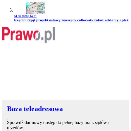
04.08.2026 | 14:51
Przejdź do artykułu:
Rząd przyjął projekt ustawy znoszący całkowity zakaz reklamy aptek
Baza teleadresowa
Sprawdź darmowy dostęp do pełnej bazy m.in. sądów i
urzędów.