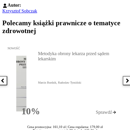
Autor:
Krzysztof Sobczak
Polecamy książki prawnicze o tematyce
zdrowotnej
Przejdź do: Metodyka obrony lekarza przed sądem lekarskim, Marc
NOWOŚĆ
Metodyka obrony lekarza przed sądem
lekarskim
Poprzednia książka
N
Marcin Burdzik, Radosław Tymiński
10%
Sprawdź
Rabatu
Cena promocyjna: 161,10 zł |
Cena regularna: 179,00 zł