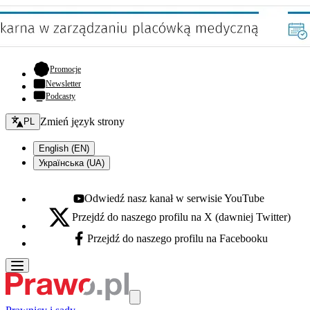
- otwiera się w nowej karcie
Promocje
Newsletter
Podcasty
Zmień język - bieżący:
Zmień język strony
PL
English (EN)
Українська (UA)
Odwiedź nasz kanał w serwisie YouTube
Youtube - otwiera się w nowej karcie
Przejdź do naszego profilu na X (dawniej Twitter)
X - otwiera się w nowej karcie
Przejdź do naszego profilu na Facebooku
Facebook - otwiera się w nowej karcie