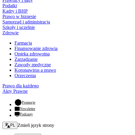
Prawnicy i sądy
Podatki
Kadry i BHP
Prawo w biznesie
Samorząd i administracja
Szkoły i uczelnie
Zdrowie
Farmacja
Finansowanie zdrowia
Opieka zdrowotna
Zarządzanie
Zawody medyczne
Koronawirus a prawo
Orzeczenia
Prawo dla każdego
Akty Prawne
- otwiera się w nowej karcie
Promocje
Newsletter
Podcasty
Zmień język - bieżący:
Zmień język strony
PL