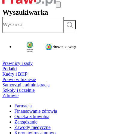
Wyszukiwarka
Szukaj
Nasze serwisy
Prawnicy i sądy
Podatki
Kadry i BHP
Prawo w biznesie
Samorząd i administracja
Szkoły i uczelnie
Zdrowie
Farmacja
Finansowanie zdrowia
Opieka zdrowotna
Zarządzanie
Zawody medyczne
Koronawirus a prawo