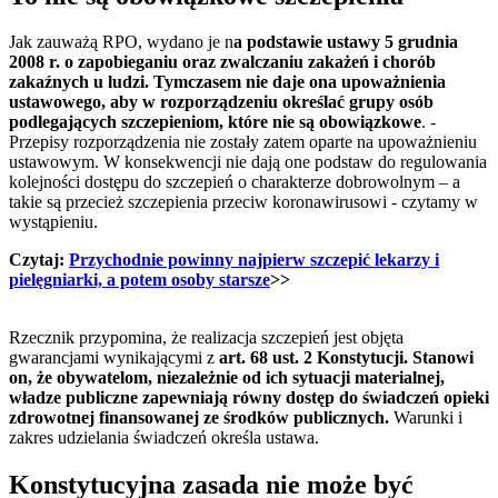
Jak zauważą RPO, wydano je n
a podstawie ustawy 5 grudnia
2008 r. o zapobieganiu oraz zwalczaniu zakażeń i chorób
zakaźnych u ludzi. Tymczasem nie daje ona upoważnienia
ustawowego, aby w rozporządzeniu określać grupy osób
podlegających szczepieniom, które nie są obowiązkowe
. -
Przepisy rozporządzenia nie zostały zatem oparte na upoważnieniu
ustawowym. W konsekwencji nie dają one podstaw do regulowania
kolejności dostępu do szczepień o charakterze dobrowolnym – a
takie są przecież szczepienia przeciw koronawirusowi - czytamy w
wystąpieniu.
Czytaj:
Przychodnie powinny najpierw szczepić lekarzy i
pielęgniarki, a potem osoby starsze
>>
Rzecznik przypomina, że realizacja szczepień jest objęta
gwarancjami wynikającymi z
art. 68 ust. 2 Konstytucji. Stanowi
on, że obywatelom, niezależnie od ich sytuacji materialnej,
władze publiczne zapewniają równy dostęp do świadczeń opieki
zdrowotnej finansowanej ze środków publicznych.
Warunki i
zakres udzielania świadczeń określa ustawa.
Konstytucyjna zasada nie może być