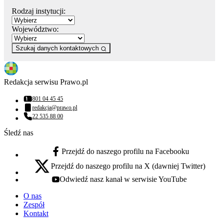
Rodzaj instytucji:
Województwo:
Szukaj danych kontaktowych
Redakcja serwisu Prawo.pl
801 04 45 45
Numer telefonu:
redakcja@prawo.pl
Adres email:
22 535 88 00
Numer telefonu:
Śledź nas
Przejdź do naszego profilu na Facebooku
facebook - otwiera się w nowej karcie
Przejdź do naszego profilu na X (dawniej Twitter)
x - otwiera się w nowej karcie
Odwiedź nasz kanał w serwisie YouTube
youtube - otwiera się w nowej karcie
O nas
Zespół
Kontakt