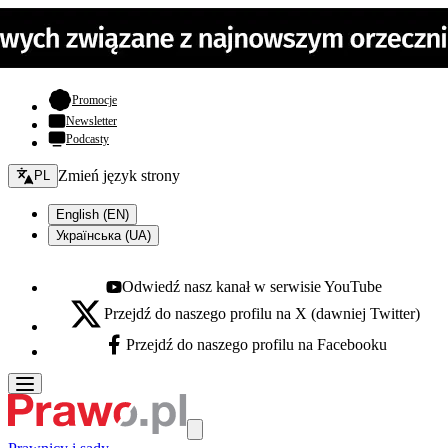
- otwiera się w nowej karcie
Promocje
Newsletter
Podcasty
Zmień język - bieżący:
Zmień język strony
PL
English (EN)
Українська (UA)
Odwiedź nasz kanał w serwisie YouTube
Youtube - otwiera się w nowej karcie
Przejdź do naszego profilu na X (dawniej Twitter)
X - otwiera się w nowej karcie
Przejdź do naszego profilu na Facebooku
Facebook - otwiera się w nowej karcie