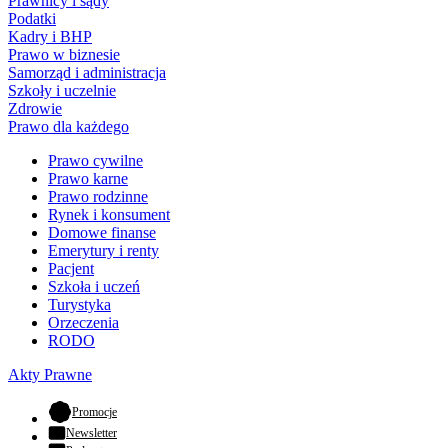
Prawnicy i sądy
Podatki
Kadry i BHP
Prawo w biznesie
Samorząd i administracja
Szkoły i uczelnie
Zdrowie
Prawo dla każdego
Prawo cywilne
Prawo karne
Prawo rodzinne
Rynek i konsument
Domowe finanse
Emerytury i renty
Pacjent
Szkoła i uczeń
Turystyka
Orzeczenia
RODO
Akty Prawne
- otwiera się w nowej karcie
Promocje
Newsletter