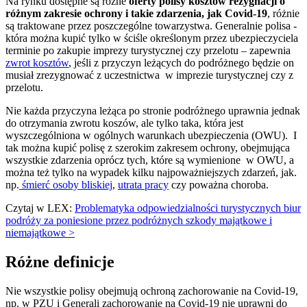
Na rynku dostępne są różne
oferty polisy kosztów rezygnacji o
różnym zakresie ochrony i takie zdarzenia, jak Covid-19
, różnie
są traktowane przez poszczególne towarzystwa. Generalnie polisa -
która można kupić tylko w ściśle określonym przez ubezpieczyciela
terminie po zakupie imprezy turystycznej czy przelotu – zapewnia
zwrot kosztów
, jeśli z przyczyn leżących do podróżnego będzie on
musiał zrezygnować z uczestnictwa w imprezie turystycznej czy z
przelotu.
Nie każda przyczyna leżąca po stronie podróżnego uprawnia jednak
do otrzymania zwrotu koszów, ale tylko taka, która jest
wyszczególniona w ogólnych warunkach ubezpieczenia (OWU). I
tak można kupić polisę z szerokim zakresem ochrony, obejmująca
wszystkie zdarzenia oprócz tych, które są wymienione w OWU, a
można też tylko na wypadek kilku najpoważniejszych zdarzeń, jak.
np.
śmierć osoby bliskiej
,
utrata pracy
czy poważna choroba.
Czytaj w LEX:
Problematyka odpowiedzialności turystycznych biur
podróży za poniesione przez podróżnych szkody majątkowe i
niemajątkowe >
Różne definicje
Nie wszystkie polisy obejmują ochroną zachorowanie na Covid-19,
np. w PZU i Generali zachorowanie na Covid-19 nie uprawni do