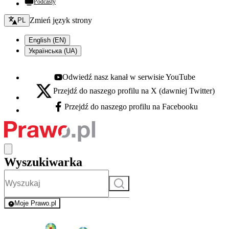
Podcasty
Zmień język - bieżący:
Zmień język strony
PL
English (EN)
Українська (UA)
Odwiedź nasz kanał w serwisie YouTube
Youtube - otwiera się w nowej karcie
Przejdź do naszego profilu na X (dawniej Twitter)
X - otwiera się w nowej karcie
Przejdź do naszego profilu na Facebooku
Facebook - otwiera się w nowej karcie
Wyszukiwarka
Szukaj
Moje Prawo.pl
- rejestracja i logowanie do serwisu