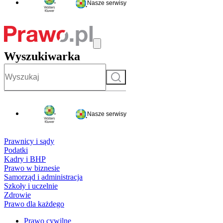
Nasze serwisy
Wyszukiwarka
Szukaj
Nasze serwisy
Prawnicy i sądy
Podatki
Kadry i BHP
Prawo w biznesie
Samorząd i administracja
Szkoły i uczelnie
Zdrowie
Prawo dla każdego
Prawo cywilne