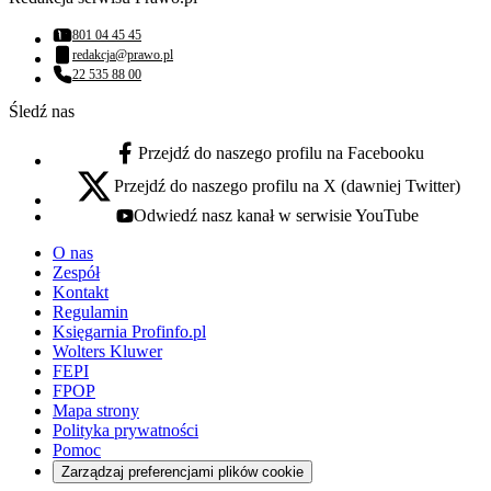
801 04 45 45
Numer telefonu:
redakcja@prawo.pl
Adres email:
22 535 88 00
Numer telefonu:
Śledź nas
Przejdź do naszego profilu na Facebooku
facebook - otwiera się w nowej karcie
Przejdź do naszego profilu na X (dawniej Twitter)
x - otwiera się w nowej karcie
Odwiedź nasz kanał w serwisie YouTube
youtube - otwiera się w nowej karcie
O nas
Zespół
Kontakt
Regulamin
Księgarnia Profinfo.pl
Wolters Kluwer
FEPI
FPOP
Mapa strony
Polityka prywatności
Pomoc
Zarządzaj preferencjami plików cookie