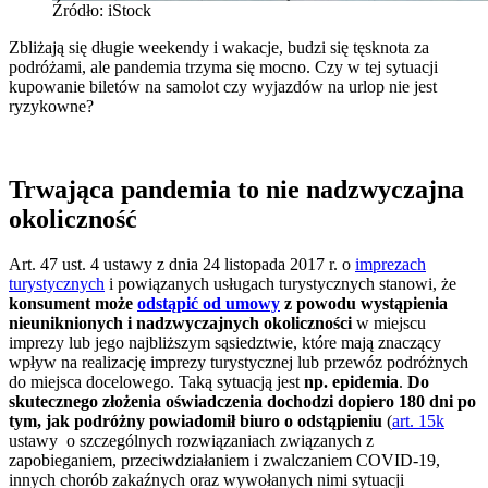
Źródło: iStock
Zbliżają się długie weekendy i wakacje, budzi się tęsknota za
podróżami, ale pandemia trzyma się mocno. Czy w tej sytuacji
kupowanie biletów na samolot czy wyjazdów na urlop nie jest
ryzykowne?
Trwająca pandemia to nie
nadzwyczajna
okoliczność
Art. 47 ust. 4 ustawy z dnia 24 listopada 2017 r. o
imprezach
turystycznych
i powiązanych usługach turystycznych stanowi, że
konsument może
odstąpić od umowy
z powodu wystąpienia
nieuniknionych i nadzwyczajnych okoliczności
w miejscu
imprezy lub jego najbliższym sąsiedztwie, które mają znaczący
wpływ na realizację imprezy turystycznej lub przewóz podróżnych
do miejsca docelowego. Taką sytuacją jest
np. epidemia
.
Do
skutecznego złożenia oświadczenia dochodzi dopiero 180 dni po
tym, jak podróżny powiadomił biuro o odstąpieniu
(
art. 15k
ustawy o szczególnych rozwiązaniach związanych z
zapobieganiem, przeciwdziałaniem i zwalczaniem COVID-19,
innych chorób zakaźnych oraz wywołanych nimi sytuacji