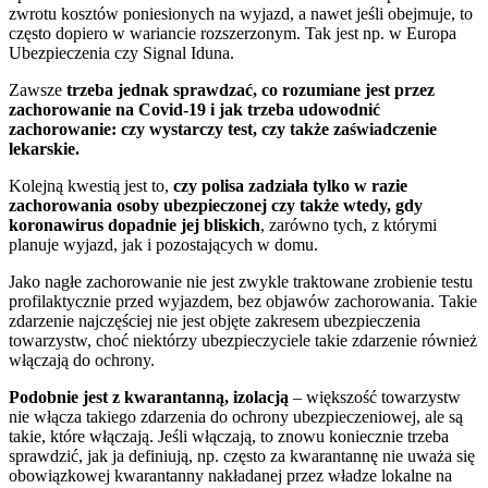
zwrotu kosztów poniesionych na wyjazd, a nawet jeśli obejmuje, to
często dopiero w wariancie rozszerzonym. Tak jest np. w Europa
Ubezpieczenia czy Signal Iduna.
Zawsze
trzeba
jednak
sprawdzać, co rozumiane jest przez
zachorowanie na Covid-19 i jak trzeba udowodnić
zachorowanie: czy wystarczy test, czy także zaświadczenie
lekarskie.
Kolejną kwestią jest to,
czy polisa zadziała tylko w razie
zachorowania osoby ubezpieczonej czy także wtedy, gdy
koronawirus dopadnie jej bliskich
, zarówno tych, z którymi
planuje wyjazd, jak i pozostających w domu.
Jako nagłe zachorowanie nie jest zwykle traktowane zrobienie testu
profilaktycznie przed wyjazdem, bez objawów zachorowania. Takie
zdarzenie najczęściej nie jest objęte zakresem ubezpieczenia
towarzystw, choć niektórzy ubezpieczyciele takie zdarzenie również
włączają do ochrony.
Podobnie jest z kwarantanną, izolacją
– większość towarzystw
nie włącza takiego zdarzenia do ochrony ubezpieczeniowej, ale są
takie, które włączają. Jeśli włączają, to znowu koniecznie trzeba
sprawdzić, jak ja definiują, np. często za kwarantannę nie uważa się
obowiązkowej kwarantanny nakładanej przez władze lokalne na