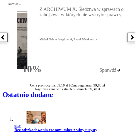
Przejdź do: Z ARCHIWUM X. Śledztwa w sprawach o zabójstwa, w 
NOWOŚĆ
Z ARCHIWUM X. Śledztwa w sprawach o
zabójstwa, w których nie wykryto sprawcy
Poprzednia książka
N
Michał Gabriel-Węglowski, Paweł Waszkiewicz
10%
Sprawdź
Rabatu
Cena promocyjna: 89,10 zł |
Cena regularna: 99,00 zł
Najniższa cena w ostatnich 30 dniach: 69,30 zł
Ostatnio dodane
05:34
Przejdź do artykułu:
Bez odszkodowania czasami także z winy turysty