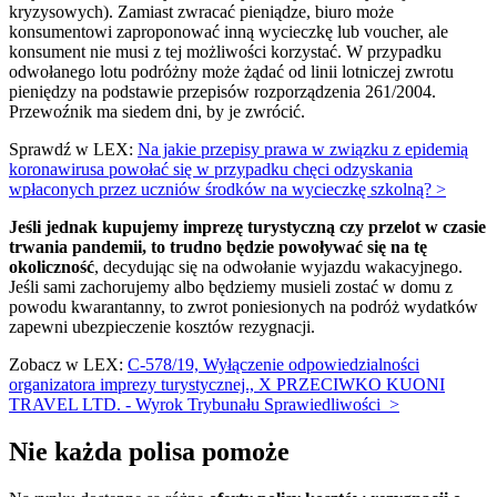
kryzysowych). Zamiast zwracać pieniądze, biuro może
konsumentowi zaproponować inną wycieczkę lub voucher, ale
konsument nie musi z tej możliwości korzystać. W przypadku
odwołanego lotu podróżny może żądać od linii lotniczej zwrotu
pieniędzy na podstawie przepisów rozporządzenia 261/2004.
Przewoźnik ma siedem dni, by je zwrócić.
Sprawdź w LEX:
Na jakie przepisy prawa w związku z epidemią
koronawirusa powołać się w przypadku chęci odzyskania
wpłaconych przez uczniów środków na wycieczkę szkolną? >
Jeśli jednak kupujemy imprezę turystyczną czy przelot w czasie
trwania pandemii, to trudno będzie powoływać się na tę
okoliczność
, decydując się na odwołanie wyjazdu wakacyjnego.
Jeśli sami zachorujemy albo będziemy musieli zostać w domu z
powodu kwarantanny, to zwrot poniesionych na podróż wydatków
zapewni ubezpieczenie kosztów rezygnacji.
Zobacz w LEX:
C-578/19, Wyłączenie odpowiedzialności
organizatora imprezy turystycznej., X PRZECIWKO KUONI
TRAVEL LTD. - Wyrok Trybunału Sprawiedliwości >
Nie każda polisa pomoże