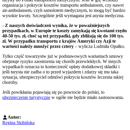
organizacja i pokrycie kosztów transportu ambulansem, czy nawet
air-ambulansem, czyli samolotem medycznym, to mogą być bardzo
wysokie kwoty. Szczególnie jeśli wymagana jest asysta medyczna.
-
Z naszych doświadczeń wynika, że w poważniejszych
przypadkach, w Europie te koszty zamykają się kwotami rzędu
40-50 tys. zł, choć są też przypadki, gdy zbliżają się do 100 tys.
zł. W przypadku transportu z krajów Ameryki czy Azji te
wartości należy mnożyć przez cztery
– wylicza Ludmiła Opałko.
Tylko część towarzystw już w podstawowych wariantach umowy
obejmuje ryzyko zaostrzenia się chorób przewlekłych. W innych
wypadkach oznacza to konieczność opłaty dodatkowej składki i
jeśli turysta nie zadba o to przed wyjazdem i zdarzy się mu taka
sytuacja, ubezpieczyciel odmówi pokrycia kosztów leczenia takiej
choroby.
Jeśli powikłania pojawiają się po powrocie do polski, to
ubezpieczenie turystyczne
w ogóle nie będzie miało zastosowania.
Autor:
Regina Skibińska