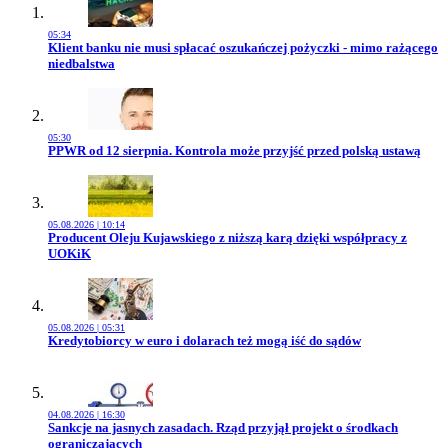
05:34
Przejdź do artykułu:
Klient banku nie musi spłacać oszukańczej pożyczki - mimo rażącego
niedbalstwa
05:30
Przejdź do artykułu:
PPWR od 12 sierpnia. Kontrola może przyjść przed polską ustawą
05.08.2026 | 10:14
Przejdź do artykułu:
Producent Oleju Kujawskiego z niższą karą dzięki współpracy z
UOKiK
05.08.2026 | 05:31
Przejdź do artykułu:
Kredytobiorcy w euro i dolarach też mogą iść do sądów
04.08.2026 | 16:30
Przejdź do artykułu:
Sankcje na jasnych zasadach. Rząd przyjął projekt o środkach
ograniczających