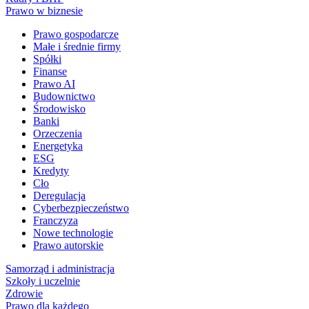
Prawo w biznesie
Prawo gospodarcze
Małe i średnie firmy
Spółki
Finanse
Prawo AI
Budownictwo
Środowisko
Banki
Orzeczenia
Energetyka
ESG
Kredyty
Cło
Deregulacja
Cyberbezpieczeństwo
Franczyza
Nowe technologie
Prawo autorskie
Samorząd i administracja
Szkoły i uczelnie
Zdrowie
Prawo dla każdego