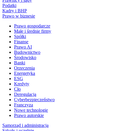
Prawnicy i sądy
Podatki
Kadry i BHP
Prawo w biznesie
Prawo gospodarcze
Małe i średnie firmy
Spółki
Finanse
Prawo AI
Budownictwo
Środowisko
Banki
Orzeczenia
Energetyka
ESG
Kredyty
Cło
Deregulacja
Cyberbezpieczeństwo
Franczyza
Nowe technologie
Prawo autorskie
Samorząd i administracja
Szkoły i uczelnie