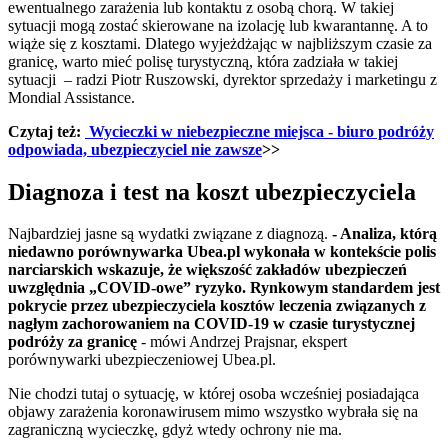
ewentualnego zarażenia lub kontaktu z osobą chorą. W takiej
sytuacji mogą zostać skierowane na izolację lub kwarantannę. A to
wiąże się z kosztami. Dlatego wyjeżdżając w najbliższym czasie za
granicę, warto mieć polisę turystyczną, która zadziała w takiej
sytuacji – radzi Piotr Ruszowski, dyrektor sprzedaży i marketingu z
Mondial Assistance.
Czytaj też:
Wycieczki w niebezpieczne miejsca - biuro podróży
odpowiada, ubezpieczyciel nie zawsze
>>
Diagnoza i test na koszt ubezpieczyciela
Najbardziej jasne są wydatki związane z diagnozą.
- Analiza, którą
niedawno porównywarka Ubea.pl wykonała w kontekście polis
narciarskich wskazuje, że większość zakładów ubezpieczeń
uwzględnia „COVID-owe” ryzyko. Rynkowym standardem jest
pokrycie przez ubezpieczyciela kosztów leczenia związanych z
nagłym zachorowaniem na COVID-19 w czasie turystycznej
podróży za granicę
- mówi Andrzej Prajsnar, ekspert
porównywarki ubezpieczeniowej Ubea.pl.
Nie chodzi tutaj o sytuację, w której osoba wcześniej posiadająca
objawy zarażenia koronawirusem mimo wszystko wybrała się na
zagraniczną wycieczkę, gdyż wtedy ochrony nie ma.