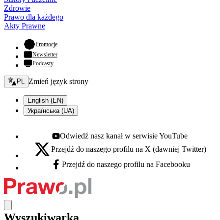
Zdrowie
Prawo dla każdego
Akty Prawne
- otwiera się w nowej karcie
Promocje
Newsletter
Podcasty
Zmień język - bieżący:
Zmień język strony
PL
English (EN)
Українська (UA)
Odwiedź nasz kanał w serwisie YouTube
Youtube - otwiera się w nowej karcie
Przejdź do naszego profilu na X (dawniej Twitter)
X - otwiera się w nowej karcie
Przejdź do naszego profilu na Facebooku
Facebook - otwiera się w nowej karcie
Wyszukiwarka