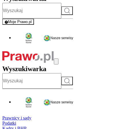
Szukaj
Moje Prawo.pl
- rejestracja i logowanie do serwisu
Nasze serwisy
Wyszukiwarka
Szukaj
Nasze serwisy
Prawnicy i sądy
Podatki
Kadry i BHP