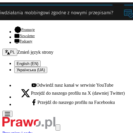
- otwiera się w nowej karcie
Promocje
Newsletter
Podcasty
Zmień język - bieżący:
Zmień język strony
PL
English (EN)
Українська (UA)
Odwiedź nasz kanał w serwisie YouTube
Youtube - otwiera się w nowej karcie
Przejdź do naszego profilu na X (dawniej Twitter)
X - otwiera się w nowej karcie
Przejdź do naszego profilu na Facebooku
Facebook - otwiera się w nowej karcie