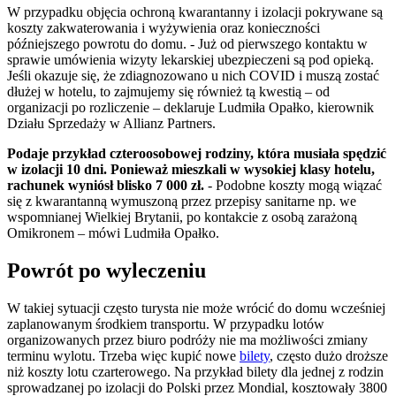
W przypadku objęcia ochroną kwarantanny i izolacji pokrywane są
koszty zakwaterowania i wyżywienia oraz konieczności
późniejszego powrotu do domu. - Już od pierwszego kontaktu w
sprawie umówienia wizyty lekarskiej ubezpieczeni są pod opieką.
Jeśli okazuje się, że zdiagnozowano u nich COVID i muszą zostać
dłużej w hotelu, to zajmujemy się również tą kwestią – od
organizacji po rozliczenie – deklaruje Ludmiła Opałko, kierownik
Działu Sprzedaży w Allianz Partners.
Podaje przykład czteroosobowej rodziny, która musiała spędzić
w izolacji 10 dni. Ponieważ mieszkali w wysokiej klasy hotelu,
rachunek wyniósł blisko 7 000 zł.
- Podobne koszty mogą wiązać
się z kwarantanną wymuszoną przez przepisy sanitarne np. we
wspomnianej Wielkiej Brytanii, po kontakcie z osobą zarażoną
Omikronem – mówi Ludmiła Opałko.
Powrót po wyleczeniu
W takiej sytuacji często turysta nie może wrócić do domu wcześniej
zaplanowanym środkiem transportu. W przypadku lotów
organizowanych przez biuro podróży nie ma możliwości zmiany
terminu wylotu. Trzeba więc kupić nowe
bilety
, często dużo droższe
niż koszty lotu czarterowego. Na przykład bilety dla jednej z rodzin
sprowadzanej po izolacji do Polski przez Mondial, kosztowały 3800