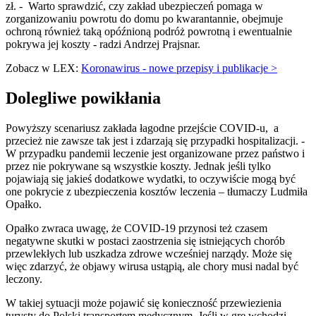
zł. - Warto sprawdzić, czy zakład ubezpieczeń pomaga w
zorganizowaniu powrotu do domu po kwarantannie, obejmuje
ochroną również taką opóźnioną podróż powrotną i ewentualnie
pokrywa jej koszty - radzi Andrzej Prajsnar.
Zobacz w LEX:
Koronawirus - nowe przepisy i publikacje >
Dolegliwe powikłania
Powyższy scenariusz zakłada łagodne przejście COVID-u, a
przecież nie zawsze tak jest i zdarzają się przypadki hospitalizacji. -
W przypadku pandemii leczenie jest organizowane przez państwo i
przez nie pokrywane są wszystkie koszty. Jednak jeśli tylko
pojawiają się jakieś dodatkowe wydatki, to oczywiście mogą być
one pokrycie z ubezpieczenia kosztów leczenia – tłumaczy Ludmiła
Opałko.
Opałko zwraca uwagę, że COVID-19 przynosi też czasem
negatywne skutki w postaci zaostrzenia się istniejących chorób
przewlekłych lub uszkadza zdrowe wcześniej narządy. Może się
więc zdarzyć, że objawy wirusa ustąpią, ale chory musi nadal być
leczony.
W takiej sytuacji może pojawić się konieczność przewiezienia
turysty do Polski transportem medycznym. Jeśli w grę wchodzi