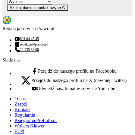
Szukaj danych kontaktowych
Redakcja serwisu Prawo.pl
801 04 45 45
Numer telefonu:
redakcja@prawo.pl
Adres email:
22 535 88 00
Numer telefonu:
Śledź nas
Przejdź do naszego profilu na Facebooku
facebook - otwiera się w nowej karcie
Przejdź do naszego profilu na X (dawniej Twitter)
x - otwiera się w nowej karcie
Odwiedź nasz kanał w serwisie YouTube
youtube - otwiera się w nowej karcie
O nas
Zespół
Kontakt
Regulamin
Księgarnia Profinfo.pl
Wolters Kluwer
FEPI