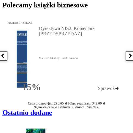
Polecamy książki biznesowe
Przejdź do: Dyrektywa NIS2. Komentarz [PRZEDSPRZEDAŻ], Mateu
PRZEDSPRZEDAŻ
Dyrektywa NIS2. Komentarz
[PRZEDSPRZEDAŻ]
Poprzednia książka
N
Mateusz Jakubik, Rafał Prabucki
15%
Sprawdź
Rabatu
Cena promocyjna: 296,65 zł |
Cena regularna: 349,00 zł
Najniższa cena w ostatnich 30 dniach: 244,30 zł
Ostatnio dodane