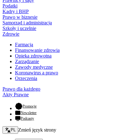
Prawnicy i sądy
Podatki
Kadry i BHP
Prawo w biznesie
Samorząd i administracja
Szkoły i uczelnie
Zdrowie
Farmacja
Finansowanie zdrowia
Opieka zdrowotna
Zarządzanie
Zawody medyczne
Koronawirus a prawo
Orzeczenia
Prawo dla każdego
Akty Prawne
- otwiera się w nowej karcie
Promocje
Newsletter
Podcasty
Zmień język - bieżący:
Zmień język strony
PL