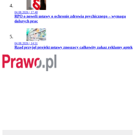
04.08.2026 | 17:48
Przejdź do artykułu:
RPO o noweli ustawy o ochronie zdrowia psychicznego – wymaga
dalszych prac
04.08.2026 | 14:51
Przejdź do artykułu:
Rząd przyjął projekt ustawy znoszący całkowity zakaz reklamy aptek