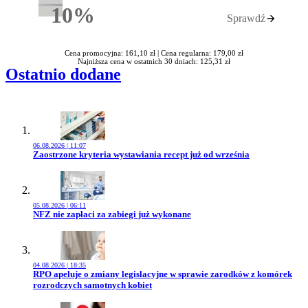
10%
Sprawdź
Rabatu
Cena promocyjna: 161,10 zł |
Cena regularna: 179,00 zł
Najniższa cena w ostatnich 30 dniach: 125,31 zł
Ostatnio dodane
06.08.2026 | 11:07
Przejdź do artykułu:
Zaostrzone kryteria wystawiania recept już od września
05.08.2026 | 06:11
Przejdź do artykułu:
NFZ nie zapłaci za zabiegi już wykonane
04.08.2026 | 18:35
Przejdź do artykułu:
RPO apeluje o zmiany legislacyjne w sprawie zarodków z komórek
rozrodczych samotnych kobiet