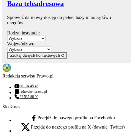
Baza teleadresowa
Sprawdź darmowy dostęp do pełnej bazy m.in. sądów i
urzędów.
Rodzaj instytucji:
Województwo:
Szukaj danych kontaktowych
Redakcja serwisu Prawo.pl
801 04 45 45
Numer telefonu:
redakcja@prawo.pl
Adres email:
22 535 88 00
Numer telefonu:
Śledź nas
Przejdź do naszego profilu na Facebooku
facebook - otwiera się w nowej karcie
Przejdź do naszego profilu na X (dawniej Twitter)
x - otwiera się w nowej karcie