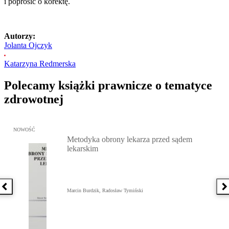
i poprosić o korektę.
Autorzy:
Jolanta Ojczyk
Katarzyna Redmerska
Polecamy książki prawnicze o tematyce
zdrowotnej
Przejdź do: Metodyka obrony lekarza przed sądem lekarskim, Marc
NOWOŚĆ
Metodyka obrony lekarza przed sądem
lekarskim
Poprzednia książka
N
Marcin Burdzik, Radosław Tymiński