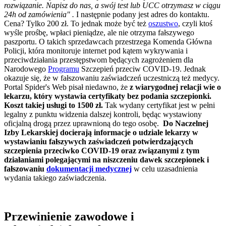
rozwiązanie. Napisz do nas, a swój test lub UCC otrzymasz w ciągu
24h od zamówienia" .
I następnie podany jest adres do kontaktu.
Cena? Tylko 200 zł. To jednak może być też
oszustwo
, czyli ktoś
wyśle prośbę, wpłaci pieniądze, ale nie otrzyma fałszywego
paszportu. O takich sprzedawcach przestrzega Komenda Główna
Policji, która monitoruje internet pod kątem wykrywania i
przeciwdziałania przestępstwom będących zagrożeniem dla
Narodowego
Programu
Szczepień przeciw COVID-19. Jednak
okazuje się, że w fałszowaniu zaświadczeń uczestniczą też medycy.
Portal Spider's Web pisał niedawno, że
z wiarygodnej relacji wie o
lekarzu, który wystawia certyfikaty bez podania szczepionki.
Koszt takiej usługi to 1500 zł.
Tak wydany certyfikat jest w pełni
legalny z punktu widzenia dalszej kontroli, będąc wystawiony
oficjalną drogą przez uprawnioną do tego osobę.
Do Naczelnej
Izby Lekarskiej docierają informacje o udziale lekarzy w
wystawianiu fałszywych zaświadczeń potwierdzających
szczepienia przeciwko COVID-19 oraz związanymi z tym
działaniami polegającymi na niszczeniu dawek szczepionek i
fałszowaniu
dokumentacji medycznej
w celu uzasadnienia
wydania takiego zaświadczenia.
Przewinienie zawodowe i