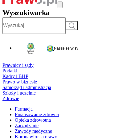
Wyszukiwarka
Szukaj
Nasze serwisy
Prawnicy i sądy
Podatki
Kadry i BHP
Prawo w biznesie
Samorząd i administracja
Szkoły i uczelnie
Zdrowie
Farmacja
Finansowanie zdrowia
Opieka zdrowotna
Zarządzanie
Zawody medyczne
Koronawirus a prawo