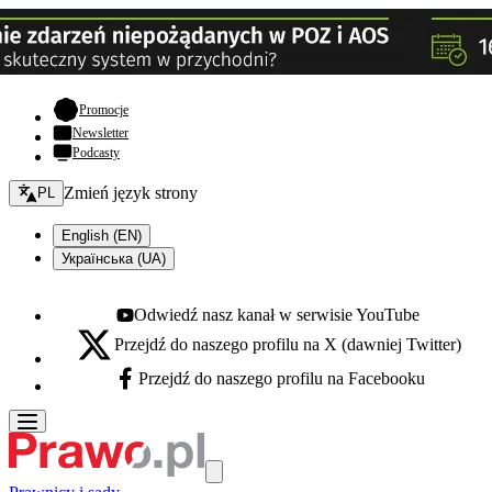
- otwiera się w nowej karcie
Promocje
Newsletter
Podcasty
Zmień język - bieżący:
Zmień język strony
PL
English (EN)
Українська (UA)
Odwiedź nasz kanał w serwisie YouTube
Youtube - otwiera się w nowej karcie
Przejdź do naszego profilu na X (dawniej Twitter)
X - otwiera się w nowej karcie
Przejdź do naszego profilu na Facebooku
Facebook - otwiera się w nowej karcie