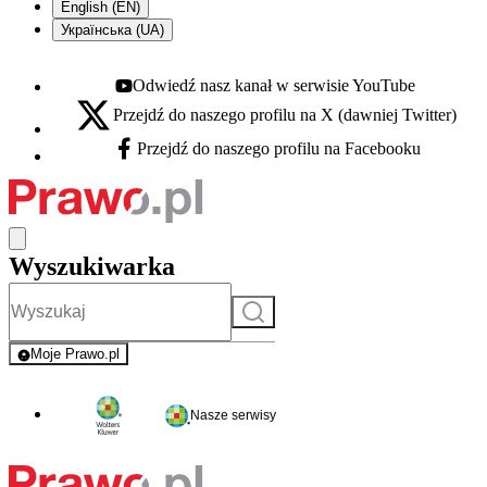
English (EN)
Українська (UA)
Odwiedź nasz kanał w serwisie YouTube
Youtube - otwiera się w nowej karcie
Przejdź do naszego profilu na X (dawniej Twitter)
X - otwiera się w nowej karcie
Przejdź do naszego profilu na Facebooku
Facebook - otwiera się w nowej karcie
Wyszukiwarka
Szukaj
Moje Prawo.pl
- rejestracja i logowanie do serwisu
Nasze serwisy