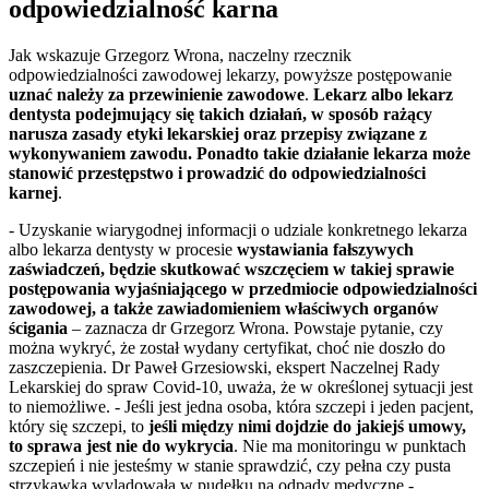
odpowiedzialność karna
Jak wskazuje Grzegorz Wrona, naczelny rzecznik
odpowiedzialności zawodowej lekarzy, powyższe postępowanie
uznać należy za przewinienie zawodowe
.
Lekarz albo lekarz
dentysta podejmujący się takich działań, w sposób rażący
narusza zasady etyki lekarskiej oraz przepisy związane z
wykonywaniem zawodu. Ponadto takie działanie lekarza może
stanowić przestępstwo i prowadzić do odpowiedzialności
karnej
.
- Uzyskanie wiarygodnej informacji o udziale konkretnego lekarza
albo lekarza dentysty w procesie
wystawiania fałszywych
zaświadczeń, będzie skutkować wszczęciem w takiej sprawie
postępowania wyjaśniającego w przedmiocie odpowiedzialności
zawodowej, a także zawiadomieniem właściwych organów
ścigania
– zaznacza dr Grzegorz Wrona. Powstaje pytanie, czy
można wykryć, że został wydany certyfikat, choć nie doszło do
zaszczepienia. Dr Paweł Grzesiowski, ekspert Naczelnej Rady
Lekarskiej do spraw Covid-10, uważa, że w określonej sytuacji jest
to niemożliwe. - Jeśli jest jedna osoba, która szczepi i jeden pacjent,
który się szczepi, to
jeśli między nimi dojdzie do jakiejś umowy,
to sprawa jest nie do wykrycia
. Nie ma monitoringu w punktach
szczepień i nie jesteśmy w stanie sprawdzić, czy pełna czy pusta
strzykawka wylądowała w pudełku na odpady medyczne -