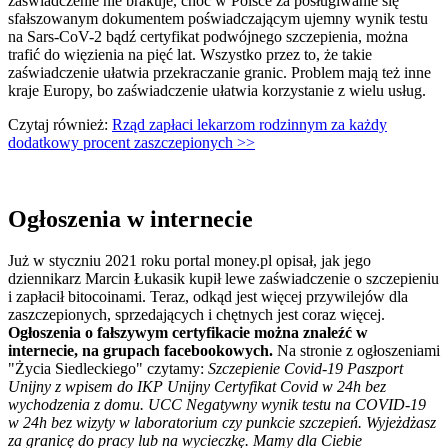
zaświadczenie nie brakuje, choć w Polsce za posługiwanie się
sfałszowanym dokumentem poświadczającym ujemny wynik testu
na Sars-CoV-2 bądź certyfikat podwójnego szczepienia, można
trafić do więzienia na pięć lat. Wszystko przez to, że takie
zaświadczenie ułatwia przekraczanie granic. Problem mają też inne
kraje Europy, bo zaświadczenie ułatwia korzystanie z wielu usług.
Czytaj również:
Rząd zapłaci lekarzom rodzinnym za każdy
dodatkowy procent zaszczepionych >>
Ogłoszenia w internecie
Już w styczniu 2021 roku portal money.pl opisał, jak jego
dziennikarz Marcin Łukasik kupił lewe zaświadczenie o szczepieniu
i zapłacił bitocoinami. Teraz, odkąd jest więcej przywilejów dla
zaszczepionych, sprzedających i chętnych jest coraz więcej.
Ogłoszenia o fałszywym certyfikacie można znaleźć w
internecie, na grupach facebookowych.
Na stronie z ogłoszeniami
"Życia Siedleckiego" czytamy:
Szczepienie Covid-19 Paszport
Unijny z wpisem do IKP Unijny Certyfikat Covid w 24h bez
wychodzenia z domu. UCC Negatywny wynik testu na COVID-19
w 24h bez wizyty w laboratorium czy punkcie szczepień. Wyjeżdżasz
za granicę do pracy lub na wycieczkę. Mamy dla Ciebie