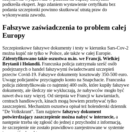
podkreśla ekspert. Jego zdaniem wystawienie certyfikatu bez
podania szczepionki powinno skutkować utratą praw do
wykonywania zawodu.
Fałszywe zaświadczenia to problem całej
Europy
Szczepionkowe fałszywe dokumenty i testy w kierunku Sars-Cov-2
można kupić nie tylko w Polsce, ale także w całej Europie.
Zidentyfikowano takie oszustwa m.in. we Francji, Wielkiej
Brytanii i Holandii.
Francuska policja zatrzymała sześć osób
podejrzanych o handel fałszywymi świadectwami szczepień
przeciw Covid-19. Fałszywe dokumenty kosztowały 350-500 euro.
Uwagę policjantów przyciągnęło konto na Snapchacie. Francuska
policja zidentyfikowała co najmniej 400 osób, które kupiły fałszywe
dokumenty, ale śledczy nie wykluczają, że nabywców mogło być
nawet dwa razy więcej. Od sierpnia we Francji w kawiarniach,
centrach handlowych, kinach mogą bowiem przebywać tylko
zaszczepieni. Mechanizm oszustwa opisał też holenderski dziennik
"De Volkskrant". Tam najpierw
fałszywy dokument
potwierdzający zaszczepienie można nabyć w internecie,
a
następnie trzeba się zgłosić do jednej z przychodni z informacją,
że szczepienie nie zostało prawidłowo zarejestrowane w systemie