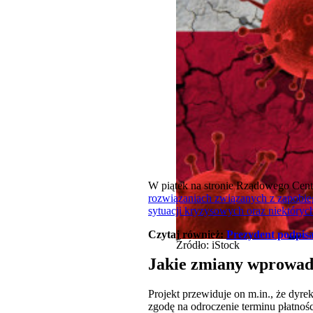
W piątek na stronie Rządowego Cent
rozwiązaniach związanych z zapobi
sytuacji kryzysowych oraz niektóryc
Czytaj również:
Prezydent podpisa
Źródło: iStock
Jakie zmiany wprowad
Projekt przewiduje on m.in., że dy
zgodę na odroczenie terminu płatnoś