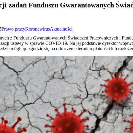
acji zadań Funduszu Gwarantowanych Świa
5
Prawo pracy
Koronawirus
Aktualności
wanych z Funduszu Gwarantowanych Świadczeń Pracowniczych i Fun
izacji ustawy w sprawie COVID-19. Na jej podstawie dyrektor wojew
zie mógł np. zgodzić się na odroczenie terminu płatności lub rozłożeni