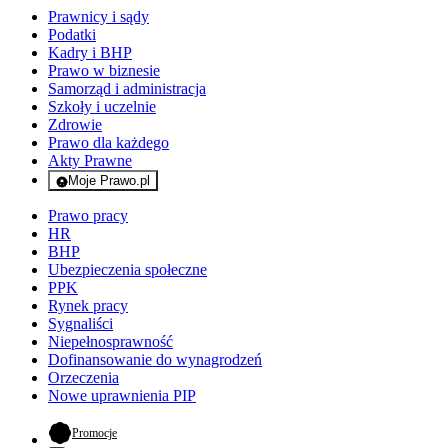
Prawnicy i sądy
Podatki
Kadry i BHP
Prawo w biznesie
Samorząd i administracja
Szkoły i uczelnie
Zdrowie
Prawo dla każdego
Akty Prawne
Moje Prawo.pl
- rejestracja i logowanie do serwisu
Prawo pracy
HR
BHP
Ubezpieczenia społeczne
PPK
Rynek pracy
Sygnaliści
Niepełnosprawność
Dofinansowanie do wynagrodzeń
Orzeczenia
Nowe uprawnienia PIP
- otwiera się w nowej karcie
Promocje