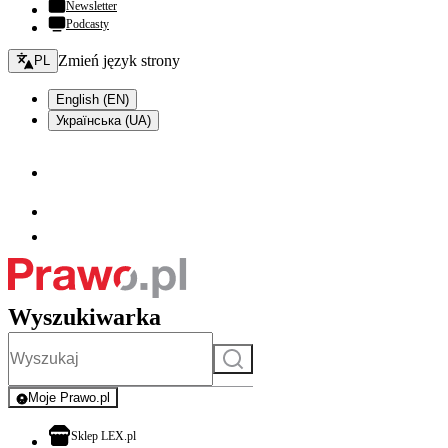
Newsletter
Podcasty
Zmień język - bieżący:
Zmień język strony
PL
English (EN)
Українська (UA)
Wyszukiwarka
Szukaj
Moje Prawo.pl
- rejestracja i logowanie do serwisu
otwiera się w nowej karcie
Sklep LEX.pl