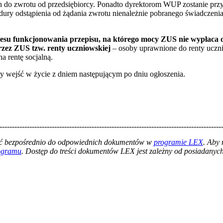
do zwrotu od przedsiębiorcy. Ponadto dyrektorom WUP zostanie przy
dury odstąpienia od żądania zwrotu nienależnie pobranego świadczeni
resu funkcjonowania przepisu, na którego mocy ZUS nie wypłaca 
rzez ZUS tzw. renty uczniowskiej
– osoby uprawnione do renty uczn
 rentę socjalną.
y wejść w życie z dniem następującym po dniu ogłoszenia.
-----------------------------------------------------------------------------------------
łać bezpośrednio do odpowiednich dokumentów w
programie LEX
. Aby
rogramu
. Dostęp do treści dokumentów LEX jest zależny od posiadanych 