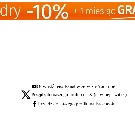
Odwiedź nasz kanał w serwisie YouTube
Youtube - otwiera się w nowej karcie
Przejdź do naszego profilu na X (dawniej Twitter)
X - otwiera się w nowej karcie
Przejdź do naszego profilu na Facebooku
Facebook - otwiera się w nowej karcie