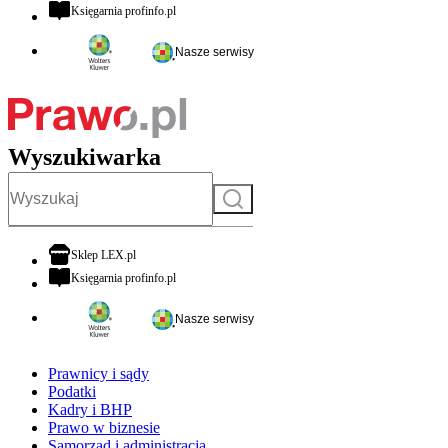
otwiera się w nowej karcie
Księgarnia profinfo.pl
Nasze serwisy
Wyszukiwarka
Szukaj
otwiera się w nowej karcie
Sklep LEX.pl
otwiera się w nowej karcie
Księgarnia profinfo.pl
Nasze serwisy
Prawnicy i sądy
Podatki
Kadry i BHP
Prawo w biznesie
Samorząd i administracja