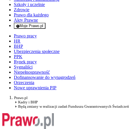
Szkoły i uczelnie
Zdrowie
Prawo dla każdego
Akty Prawne
Moje Prawo.pl
- rejestracja i logowanie do serwisu
Prawo pracy
HR
BHP
Ubezpieczenia społeczne
PPK
Rynek pracy
Sygnaliści
Niepełnosprawność
Dofinansowanie do wynagrodzeń
Orzeczenia
Nowe uprawnienia PIP
Prawo.pl
Kadry i BHP
Będą zmiany w realizacji zadań Funduszu Gwarantowanych Świadczeń