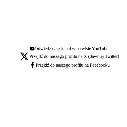
Odwiedź nasz kanał w serwisie YouTube
Youtube - otwiera się w nowej karcie
Przejdź do naszego profilu na X (dawniej Twitter)
X - otwiera się w nowej karcie
Przejdź do naszego profilu na Facebooku
Facebook - otwiera się w nowej karcie