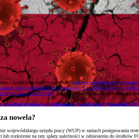
rum Legislacji opublikowany został
rządowy projekt ustawy o zmianie
eganiem, przeciwdziałaniem i zwalczaniem COVID-19, innych chorób
h innych ustaw (nr UD 368)
. Projekt przygotowało Ministerstwo Rodzin
ł nowelizację ustawy o rozliczeniach świadczeń przyznanych z F
za nowela?
rektor wojewódzkiego urzędu pracy (WUP) w ramach postępowania rest
ci lub rozłożenie na raty spłaty należności w odniesieniu do środków