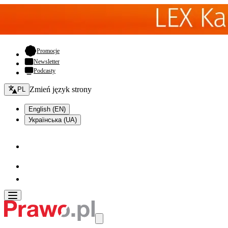
- otwiera się w nowej karcie
Promocje
Newsletter
Podcasty
Zmień język - bieżący:
Zmień język strony
PL
English (EN)
Українська (UA)