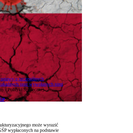
 ustawy o szczególnych
 zakaźnych oraz wywołanych nimi
y i Polityki Społecznej.
GŚP
>>
rukturyzacyjnego może wyrazić
 FGŚP wypłaconych na podstawie