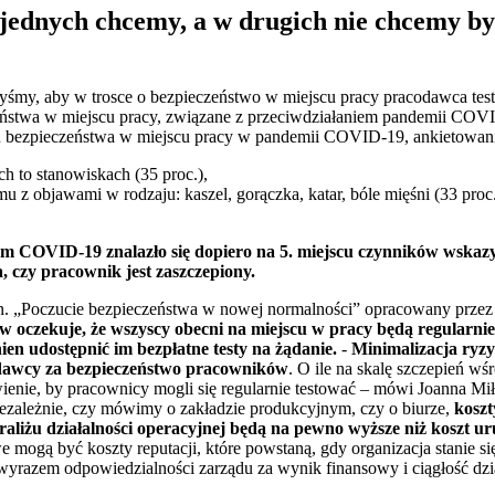
jednych chcemy, a w drugich nie chcemy by
libyśmy, aby w trosce o bezpieczeństwo w miejscu pracy pracodawca 
eństwa w miejscu pracy, związane z przeciwdziałaniem pandemii COVI
u bezpieczeństwa w miejscu pracy w pandemii COVID-19, ankietowani
h to stanowiskach (35 proc.),
 z objawami w rodzaju: kaszel, gorączka, katar, bóle mięśni (33 proc.
m COVID-19 znalazło się dopiero na 5. miejscu czynników wskaz
, czy pracownik jest zaszczepiony.
n. „Poczucie bezpieczeństwa w nowej normalności” opracowany przez 
w oczekuje, że wszyscy obecni na miejscu w pracy będą regularni
en udostępnić im bezpłatne testy na żądanie.
-
Minimalizacja ryz
odawcy za bezpieczeństwo pracowników
. O ile na skalę szczepień 
ienie, by pracownicy mogli się regularnie testować – mówi Joanna M
Niezależnie, czy mówimy o zakładzie produkcyjnym, czy o biurze,
kosz
aliżu działalności operacyjnej będą na pewno wyższe niż koszt u
we mogą być koszty reputacji, które powstaną, gdy organizacja stanie 
 wyrazem odpowiedzialności zarządu za wynik finansowy i ciągłość dzi