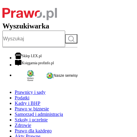
Wyszukiwarka
Szukaj
otwiera się w nowej karcie
Sklep LEX.pl
otwiera się w nowej karcie
Księgarnia profinfo.pl
Nasze serwisy
Prawnicy i sądy
Podatki
Kadry i BHP
Prawo w biznesie
Samorząd i administracja
Szkoły i uczelnie
Zdrowie
Prawo dla każdego
Akty Prawne