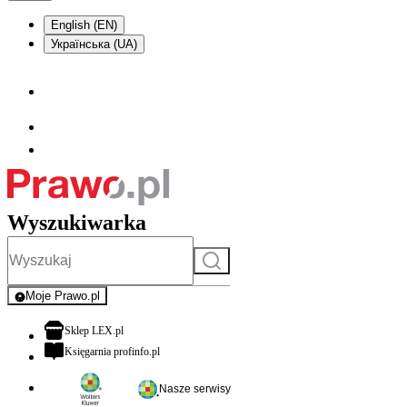
English (EN)
Українська (UA)
Wyszukiwarka
Szukaj
Moje Prawo.pl
- rejestracja i logowanie do serwisu
otwiera się w nowej karcie
Sklep LEX.pl
otwiera się w nowej karcie
Księgarnia profinfo.pl
Nasze serwisy