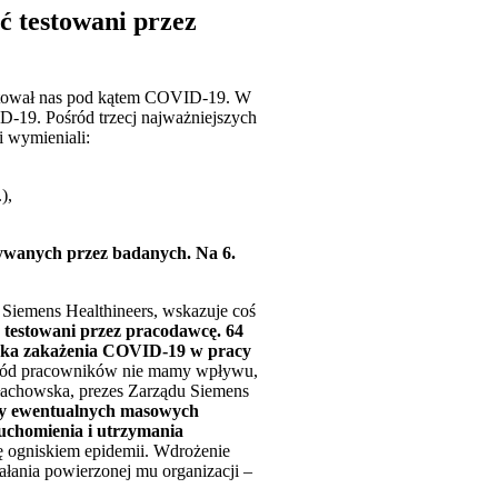
ć testowani przez
testował nas pod kątem COVID-19. W
D-19. Pośród trzecj najważniejszych
 wymieniali:
),
ywanych przez badanych. Na 6.
Siemens Healthineers, wskazuje coś
e testowani przez pracodawcę. 64
yka zakażenia COVID-19 w pracy
wśród pracowników nie mamy wpływu,
iłachowska, prezes Zarządu Siemens
ty ewentualnych masowych
ruchomienia i utrzymania
się ogniskiem epidemii. Wdrożenie
ałania powierzonej mu organizacji –