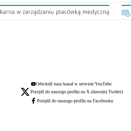
Odwiedź nasz kanał w serwisie YouTube
Youtube - otwiera się w nowej karcie
Przejdź do naszego profilu na X (dawniej Twitter)
X - otwiera się w nowej karcie
Przejdź do naszego profilu na Facebooku
Facebook - otwiera się w nowej karcie