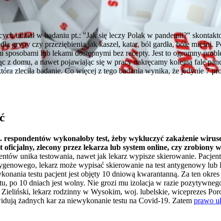
cych udział w badaniu pt.: "Jak się leczy Polak w pandemii?" skontak
la grypy czy przeziębienia jak kaszel, katar, ból gardła, bóle mięśni.
 sposobami lub lekami dostępnymi bez recepty. Jest to ogromny prob
c z domu, a nawet pojawiając się w pracy nakręcamy kolejną falę pan
która zleciła badanie. Co więcej z tego badania wynika, że jedynie 7 
ć
c. respondentów wykonałoby test, żeby wykluczyć zakażenie wir
st oficjalny, zlecony przez lekarza lub system online, czy zrobion
jentów unika testowania, nawet jak lekarz wypisze skierowanie. Pacj
ntygenowego, lekarz może wypisać skierowanie na test antygenowy lub
nia testu pacjent jest objęty 10 dniową kwarantanną. Za ten okres 
tu, po 10 dniach jest wolny. Nie grozi mu izolacja w razie pozytyw
ieliński, lekarz rodzinny w Wysokim, woj. lubelskie, wiceprezes Po
widują żadnych kar za niewykonanie testu na Covid-19. Zatem
prawo uł