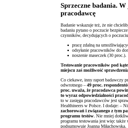
Sprzeczne badania. W 
pracodawcę
Badanie wskazuje też, że nie chcie
badaniu pytano o poczucie bezpiecz
czynników, decydujących o poczuci
pracę zdalną na umożliwiającyc
odsyłanie pracowników do domu
noszenie maseczek (30 proc.).
Testowanie pracowników pod kąte
miejscu zaś możliwość sprawdzenia
Co ciekawe, inny raport badawczy p
odwrotnego –
49 proc. respondentó
proc. uważa, że pracodawca powini
to wyraz odpowiedzialności prac
to w zasięgu pracodawców jest spraw
Healthineers w Polsce. I dodaje: – 
zachorowań i związanego z tym par
programu testów
. Nie mniej dotkli
programu testowania jest więc także
podsumowuje Joanna Miłachowska.