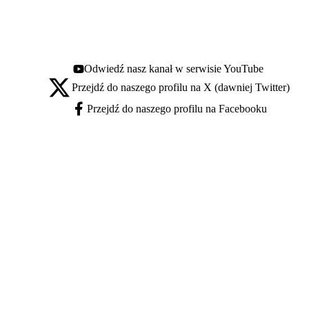
Odwiedź nasz kanał w serwisie YouTube
Youtube - otwiera się w nowej karcie
Przejdź do naszego profilu na X (dawniej Twitter)
X - otwiera się w nowej karcie
Przejdź do naszego profilu na Facebooku
Facebook - otwiera się w nowej karcie