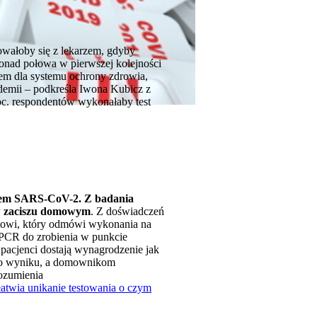
towałoby się z lekarzem, gdyby
 Ponad połowa w pierwszej kolejności
lem dla systemu ochrony zdrowia,
demii
–
podkreśla Iwona Kubicz z
proc. respondentów wykonałaby test
usem SARS-CoV-2. Z badania
y w zaciszu domowym
. Z doświadczeń
entowi, który odmówi wykonania na
 PCR do zrobienia w punkcie
pacjenci dostają wynagrodzenie jak
nego wyniku, a domownikom
rozumienia
atwia unikanie testowania o czym