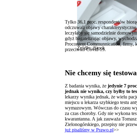
Tylko 36,1 proc. respondentów biorą
odczuwali objawy charakterystyczne d
leczyłaby się samodzielnie domowymi
gdyż bagatelizując objawy, wychodzą
Procontent Communnication
,
firmy, 
Źródło: iStock
przeciwko Covid-19.
Nie chcemy się testowa
Z badania wynika, że
jedynie 7 pro
jednak nie wynika, czy byłby to te
lekarzy wynika jednak, że wielu pac
miejscu u lekarza szybkiego testu a
wymazowym. Wówczas do czasu wykona
za czas choroby. Gdy nie wykona tes
kwarantanna. A jak zauważa Tomasz Z
Zielonogórskiego, przepisy nie prze
już pisaliśmy w Prawo.pl
>>