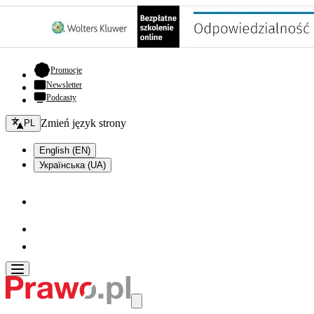
- otwiera się w nowej karcie
Promocje
Newsletter
Podcasty
Zmień język - bieżący:
Zmień język strony
PL
English (EN)
Українська (UA)