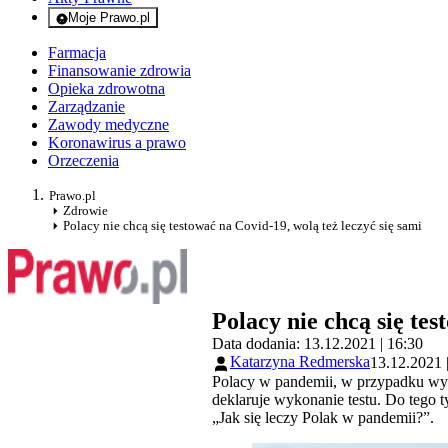
Moje Prawo.pl
- rejestracja i logowanie do serwisu
Farmacja
Finansowanie zdrowia
Opieka zdrowotna
Zarządzanie
Zawody medyczne
Koronawirus a prawo
Orzeczenia
Prawo.pl
Zdrowie
Polacy nie chcą się testować na Covid-19, wolą też leczyć się sami
Polacy nie chcą się tes
Data dodania: 13.12.2021 | 16:30
Katarzyna Redmerska
13.12.2021 
Polacy w pandemii, w przypadku wyst
deklaruje wykonanie testu. Do tego t
„Jak się leczy Polak w pandemii?”.