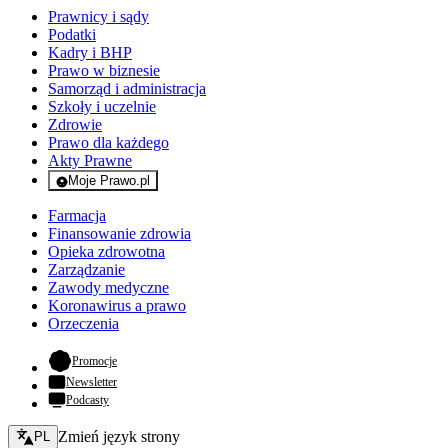
Prawnicy i sądy
Podatki
Kadry i BHP
Prawo w biznesie
Samorząd i administracja
Szkoły i uczelnie
Zdrowie
Prawo dla każdego
Akty Prawne
Moje Prawo.pl
- rejestracja i logowanie do serwisu
Farmacja
Finansowanie zdrowia
Opieka zdrowotna
Zarządzanie
Zawody medyczne
Koronawirus a prawo
Orzeczenia
- otwiera się w nowej karcie
Promocje
Newsletter
Podcasty
Zmień język - bieżący:
Zmień język strony
PL