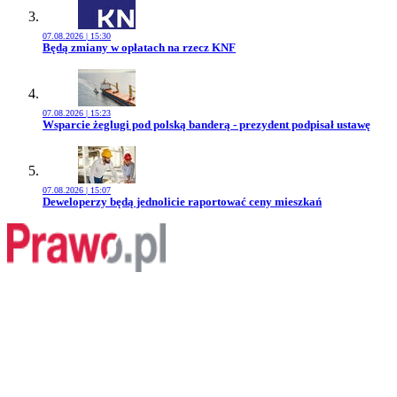
07.08.2026 | 15:30
Przejdź do artykułu:
Będą zmiany w opłatach na rzecz KNF
07.08.2026 | 15:23
Przejdź do artykułu:
Wsparcie żeglugi pod polską banderą - prezydent podpisał ustawę
07.08.2026 | 15:07
Przejdź do artykułu:
Deweloperzy będą jednolicie raportować ceny mieszkań