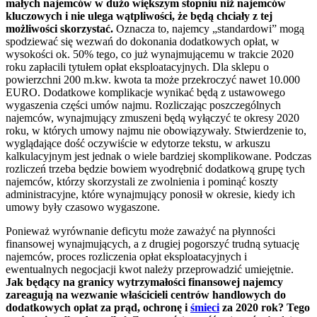
małych najemców w dużo większym stopniu niż najemców
kluczowych i nie ulega wątpliwości, że będą chciały z tej
możliwości skorzystać.
Oznacza to, najemcy „standardowi” mogą
spodziewać się wezwań do dokonania dodatkowych opłat, w
wysokości ok. 50% tego, co już wynajmującemu w trakcie 2020
roku zapłacili tytułem opłat eksploatacyjnych. Dla sklepu o
powierzchni 200 m.kw. kwota ta może przekroczyć nawet 10.000
EURO. Dodatkowe komplikacje wynikać będą z ustawowego
wygaszenia części umów najmu. Rozliczając poszczególnych
najemców, wynajmujący zmuszeni będą wyłączyć te okresy 2020
roku, w których umowy najmu nie obowiązywały. Stwierdzenie to,
wyglądające dość oczywiście w edytorze tekstu, w arkuszu
kalkulacyjnym jest jednak o wiele bardziej skomplikowane. Podczas
rozliczeń trzeba będzie bowiem wyodrębnić dodatkową grupę tych
najemców, którzy skorzystali ze zwolnienia i pominąć koszty
administracyjne, które wynajmujący ponosił w okresie, kiedy ich
umowy były czasowo wygaszone.
Ponieważ wyrównanie deficytu może zaważyć na płynności
finansowej wynajmujących, a z drugiej pogorszyć trudną sytuację
najemców, proces rozliczenia opłat eksploatacyjnych i
ewentualnych negocjacji kwot należy przeprowadzić umiejętnie.
Jak będący na granicy wytrzymałości finansowej najemcy
zareagują na wezwanie właścicieli centrów handlowych do
dodatkowych opłat za prąd, ochronę i
śmieci
za 2020 rok? Tego