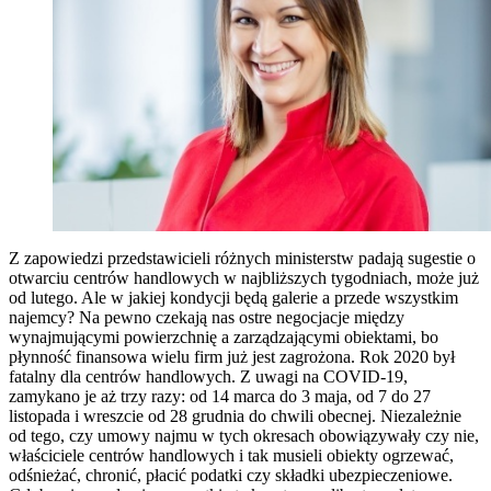
Z zapowiedzi przedstawicieli różnych ministerstw padają sugestie o
otwarciu centrów handlowych w najbliższych tygodniach, może już
od lutego. Ale w jakiej kondycji będą galerie a przede wszystkim
najemcy? Na pewno czekają nas ostre negocjacje między
wynajmującymi powierzchnię a zarządzającymi obiektami, bo
płynność finansowa wielu firm już jest zagrożona. Rok 2020 był
fatalny dla centrów handlowych. Z uwagi na COVID-19,
zamykano je aż trzy razy: od 14 marca do 3 maja, od 7 do 27
listopada i wreszcie od 28 grudnia do chwili obecnej. Niezależnie
od tego, czy umowy najmu w tych okresach obowiązywały czy nie,
właściciele centrów handlowych i tak musieli obiekty ogrzewać,
odśnieżać, chronić, płacić podatki czy składki ubezpieczeniowe.