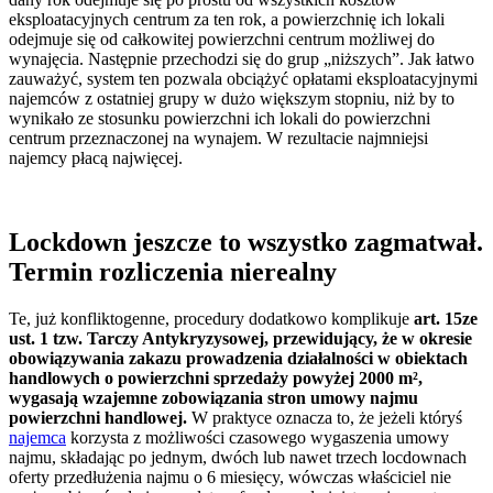
eksploatacyjnych centrum za ten rok, a powierzchnię ich lokali
odejmuje się od całkowitej powierzchni centrum możliwej do
wynajęcia. Następnie przechodzi się do grup „niższych”. Jak łatwo
zauważyć, system ten pozwala obciążyć opłatami eksploatacyjnymi
najemców z ostatniej grupy w dużo większym stopniu, niż by to
wynikało ze stosunku powierzchni ich lokali do powierzchni
centrum przeznaczonej na wynajem. W rezultacie najmniejsi
najemcy płacą najwięcej.
Lockdown jeszcze to wszystko zagmatwał.
Termin rozliczenia nierealny
Te, już konfliktogenne, procedury dodatkowo komplikuje
art. 15ze
ust. 1 tzw. Tarczy Antykryzysowej, przewidujący, że w okresie
obowiązywania zakazu prowadzenia działalności w obiektach
handlowych o powierzchni sprzedaży powyżej 2000 m²,
wygasają wzajemne zobowiązania stron umowy najmu
powierzchni handlowej.
W praktyce oznacza to, że jeżeli któryś
najemca
korzysta z możliwości czasowego wygaszenia umowy
najmu, składając po jednym, dwóch lub nawet trzech locdownach
oferty przedłużenia najmu o 6 miesięcy, wówczas właściciel nie