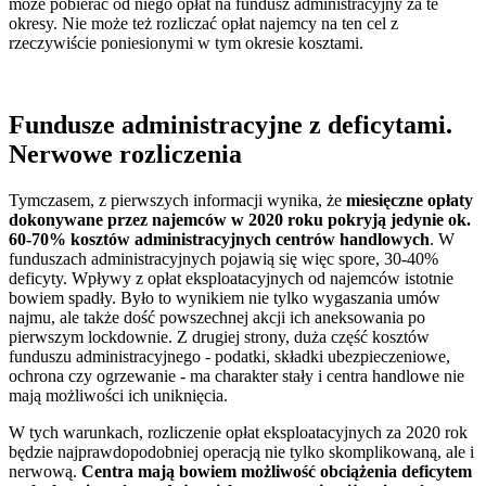
może pobierać od niego opłat na fundusz administracyjny za te
okresy. Nie może też rozliczać opłat najemcy na ten cel z
rzeczywiście poniesionymi w tym okresie kosztami.
Fundusze administracyjne z deficytami.
Nerwowe rozliczenia
Tymczasem, z pierwszych informacji wynika, że
miesięczne opłaty
dokonywane przez najemców w 2020 roku pokryją jedynie ok.
60-70% kosztów administracyjnych centrów handlowych
. W
funduszach administracyjnych pojawią się więc spore, 30-40%
deficyty. Wpływy z opłat eksploatacyjnych od najemców istotnie
bowiem spadły. Było to wynikiem nie tylko wygaszania umów
najmu, ale także dość powszechnej akcji ich aneksowania po
pierwszym lockdownie. Z drugiej strony, duża część kosztów
funduszu administracyjnego - podatki, składki ubezpieczeniowe,
ochrona czy ogrzewanie - ma charakter stały i centra handlowe nie
mają możliwości ich uniknięcia.
W tych warunkach, rozliczenie opłat eksploatacyjnych za 2020 rok
będzie najprawdopodobniej operacją nie tylko skomplikowaną, ale i
nerwową.
Centra mają bowiem możliwość obciążenia deficytem