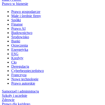
Prawo w biznesie
Prawo gospodarcze
Małe i średnie firmy
Spółki
Finanse
Prawo AI
Budownictwo
Środowisko
Banki
Orzeczenia
Energetyka
ESG
Kredyty
Cło
Deregulacja
Cyberbezpieczeństwo
Franczyza
Nowe technologie
Prawo autorskie
Samorząd i administracja
Szkoły i uczelnie
Zdrowie
Prawo dla każdego