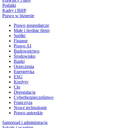
Prawnicy i sądy
Podatki
Kadry i BHP
Prawo w biznesie
Prawo gospodarcze
Małe i średnie firmy
Spółki
Finanse
Prawo AI
Budownictwo
Środowisko
Banki
Orzeczenia
Energetyka
ESG
Kredyty
Cło
Deregulacja
Cyberbezpieczeństwo
Franczyza
Nowe technologie
Prawo autorskie
Samorząd i administracja
Szkoły i uczelnie