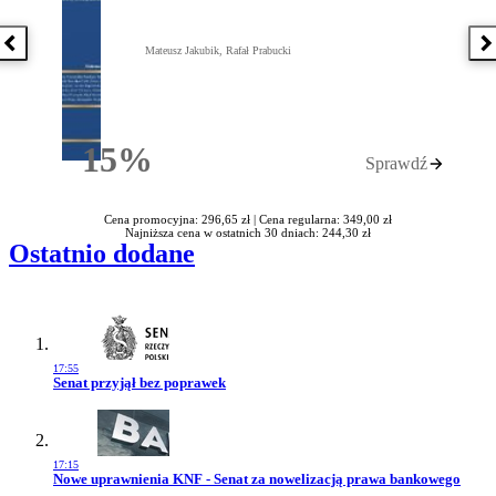
Poprzednia książka
N
Mateusz Jakubik, Rafał Prabucki
15%
Sprawdź
Rabatu
Cena promocyjna: 296,65 zł |
Cena regularna: 349,00 zł
Najniższa cena w ostatnich 30 dniach: 244,30 zł
Ostatnio dodane
17:55
Przejdź do artykułu:
Senat przyjął bez poprawek
17:15
Przejdź do artykułu:
Nowe uprawnienia KNF - Senat za nowelizacją prawa bankowego