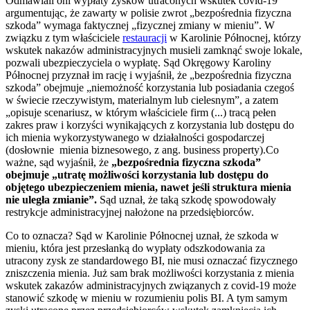
Odmawiali oni wypłaty zysków utraconych wskutek covid-19
argumentując, że zawarty w polisie zwrot „bezpośrednia fizyczna
szkoda” wymaga faktycznej „fizycznej zmiany w mieniu”. W
związku z tym właściciele
restauracji
w Karolinie Północnej, którzy
wskutek nakazów administracyjnych musieli zamknąć swoje lokale,
pozwali ubezpieczyciela o wypłatę. Sąd Okręgowy Karoliny
Północnej przyznał im rację i wyjaśnił, że „bezpośrednia fizyczna
szkoda” obejmuje „niemożność korzystania lub posiadania czegoś
w świecie rzeczywistym, materialnym lub cielesnym”, a zatem
„opisuje scenariusz, w którym właściciele firm (...) tracą pełen
zakres praw i korzyści wynikających z korzystania lub dostępu do
ich mienia wykorzystywanego w działalności gospodarczej
(dosłownie mienia biznesowego, z ang. business property).Co
ważne, sąd wyjaśnił, że
„bezpośrednia fizyczna szkoda”
obejmuje „utratę możliwości korzystania lub dostępu do
objętego ubezpieczeniem mienia, nawet jeśli struktura mienia
nie uległa zmianie”.
Sąd uznał, że taką szkodę spowodowały
restrykcje administracyjnej nałożone na przedsiębiorców.
Co to oznacza? Sąd w Karolinie Północnej uznał, że szkoda w
mieniu, która jest przesłanką do wypłaty odszkodowania za
utracony zysk ze standardowego BI, nie musi oznaczać fizycznego
zniszczenia mienia. Już sam brak możliwości korzystania z mienia
wskutek zakazów administracyjnych związanych z covid-19 może
stanowić szkodę w mieniu w rozumieniu polis BI. A tym samym