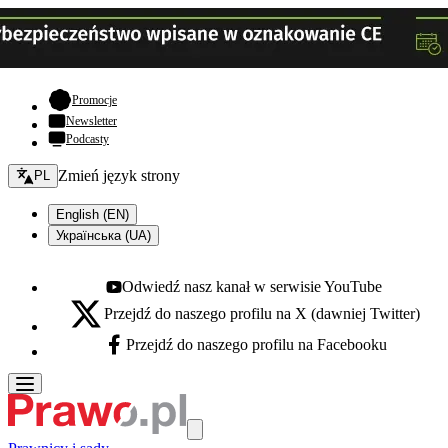
- otwiera się w nowej karcie
Promocje
Newsletter
Podcasty
Zmień język - bieżący:
Zmień język strony
PL
English (EN)
Українська (UA)
Odwiedź nasz kanał w serwisie YouTube
Youtube - otwiera się w nowej karcie
Przejdź do naszego profilu na X (dawniej Twitter)
X - otwiera się w nowej karcie
Przejdź do naszego profilu na Facebooku
Facebook - otwiera się w nowej karcie