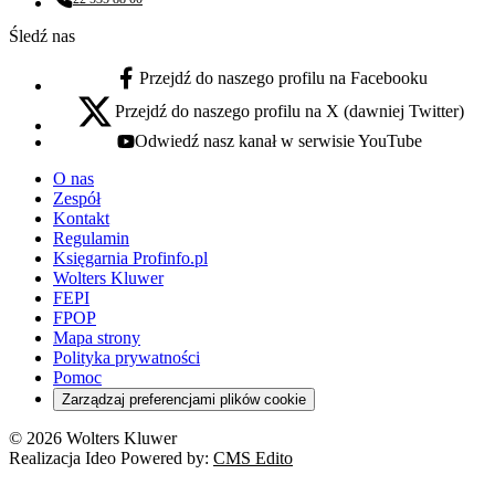
Numer telefonu:
Śledź nas
Przejdź do naszego profilu na Facebooku
facebook - otwiera się w nowej karcie
Przejdź do naszego profilu na X (dawniej Twitter)
x - otwiera się w nowej karcie
Odwiedź nasz kanał w serwisie YouTube
youtube - otwiera się w nowej karcie
O nas
Zespół
Kontakt
Regulamin
Księgarnia Profinfo.pl
Wolters Kluwer
FEPI
FPOP
Mapa strony
Polityka prywatności
Pomoc
Zarządzaj preferencjami plików cookie
© 2026 Wolters Kluwer
Realizacja Ideo Powered by:
CMS Edito