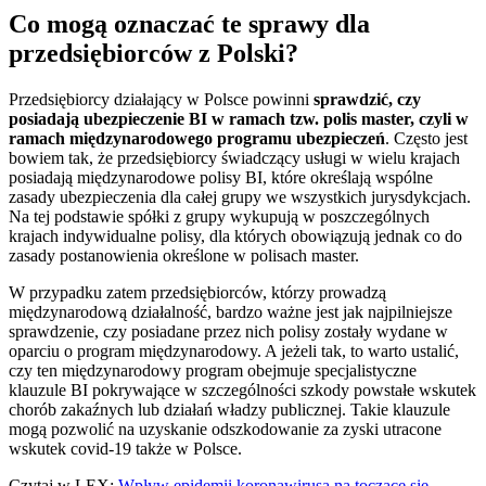
Co mogą oznaczać te sprawy dla
przedsiębiorców z Polski?
Przedsiębiorcy działający w Polsce powinni
sprawdzić, czy
posiadają ubezpieczenie BI w ramach tzw. polis master, czyli w
ramach międzynarodowego programu ubezpieczeń
. Często jest
bowiem tak, że przedsiębiorcy świadczący usługi w wielu krajach
posiadają międzynarodowe polisy BI, które określają wspólne
zasady ubezpieczenia dla całej grupy we wszystkich jurysdykcjach.
Na tej podstawie spółki z grupy wykupują w poszczególnych
krajach indywidualne polisy, dla których obowiązują jednak co do
zasady postanowienia określone w polisach master.
W przypadku zatem przedsiębiorców, którzy prowadzą
międzynarodową działalność, bardzo ważne jest jak najpilniejsze
sprawdzenie, czy posiadane przez nich polisy zostały wydane w
oparciu o program międzynarodowy. A jeżeli tak, to warto ustalić,
czy ten międzynarodowy program obejmuje specjalistyczne
klauzule BI pokrywające w szczególności szkody powstałe wskutek
chorób zakaźnych lub działań władzy publicznej. Takie klauzule
mogą pozwolić na uzyskanie odszkodowanie za zyski utracone
wskutek covid-19 także w Polsce.
Czytaj w LEX:
Wpływ epidemii koronawirusa na toczące się