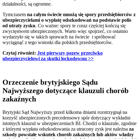
działalności, są ogromne.
Tymczasem
na całym świecie mnożą się spory przedsiębiorców z
ubezpieczycielami o wypłatę odszkodowań na podstawie polis
od utraty zysku
. Co ważne: spory te coraz częściej kończą się
zwycięstwem ubezpieczonych. Warto więc spojrzeć, co ostatnio
wydarzyło się w takich sprawach na świecie i spróbować
wyciągnąć z tego wnioski dla polskich przedsiębiorców.
Czytaj również:
Jest pierwszy pozew przeciwko
ubezpieczycielowi za skutki lockodownu >>
Orzeczenie brytyjskiego Sądu
Najwyższego dotyczące klauzuli chorób
zakaźnych
Brytyjski Sąd Najwyższy przed kilkoma dniami rozstrzygnął na
korzyść ubezpieczonych precedensowy spór dotyczący wykładni
istotnych klauzul w ubezpieczeniach BI. Chodzi o klauzule, zgodnie
z którymi wypłata odszkodowania za utracony zysk jest należna
za
szkody powstałe wskutek chorób zakaźnych lub aktów władzy