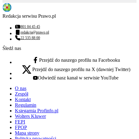
Redakcja serwisu Prawo.pl
801 04 45 45
Numer telefonu:
redakcja@prawo.pl
Adres email:
22 535 88 00
Numer telefonu:
Śledź nas
Przejdź do naszego profilu na Facebooku
facebook - otwiera się w nowej karcie
Przejdź do naszego profilu na X (dawniej Twitter)
x - otwiera się w nowej karcie
Odwiedź nasz kanał w serwisie YouTube
youtube - otwiera się w nowej karcie
O nas
Zespół
Kontakt
Regulamin
Księgarnia Profinfo.pl
Wolters Kluwer
FEPI
FPOP
Mapa strony
Polityka prywatności