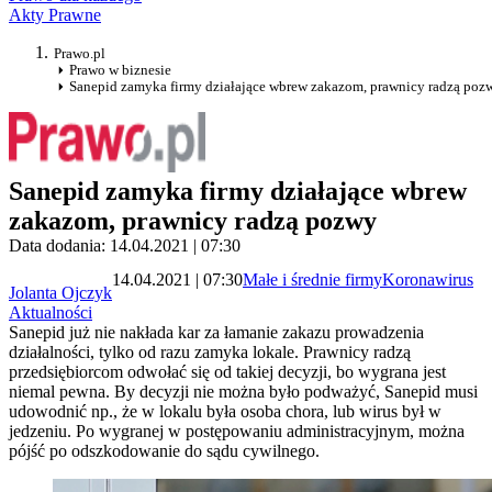
Akty Prawne
Prawo.pl
Prawo w biznesie
Sanepid zamyka firmy działające wbrew zakazom, prawnicy radzą poz
Sanepid zamyka firmy działające wbrew
zakazom, prawnicy radzą pozwy
Data dodania: 14.04.2021 | 07:30
14.04.2021 | 07:30
Małe i średnie firmy
Koronawirus
Jolanta Ojczyk
Aktualności
Sanepid już nie nakłada kar za łamanie zakazu prowadzenia
działalności, tylko od razu zamyka lokale. Prawnicy radzą
przedsiębiorcom odwołać się od takiej decyzji, bo wygrana jest
niemal pewna. By decyzji nie można było podważyć, Sanepid musi
udowodnić np., że w lokalu była osoba chora, lub wirus był w
jedzeniu. Po wygranej w postępowaniu administracyjnym, można
pójść po odszkodowanie do sądu cywilnego.