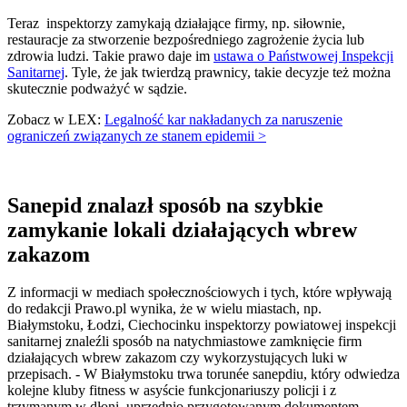
Teraz inspektorzy zamykają działające firmy, np. siłownie,
restauracje
za stworzenie bezpośredniego zagrożenie życia lub
zdrowia ludzi. Takie prawo daje im
ustawa
o
Państwowej Inspekcji
Sanitarnej
. Tyle, że jak twierdzą prawnicy, takie decyzje też można
skutecznie podważyć w sądzie.
Zobacz w LEX:
Legalność kar nakładanych za naruszenie
ograniczeń związanych ze stanem epidemii >
Sanepid znalazł sposób na szybkie
zamykanie lokali działających wbrew
zakazom
Z informacji w mediach społecznościowych i tych, które wpływają
do redakcji Prawo.pl wynika, że w wielu miastach, np.
Białymstoku, Łodzi, Ciechocinku inspektorzy powiatowej inspekcji
sanitarnej znaleźli sposób na natychmiastowe zamknięcie firm
działających wbrew zakazom czy wykorzystujących luki w
przepisach. - W Białymstoku trwa torunée sanepdiu, który odwiedza
kolejne kluby fitness w asyście funkcjonariuszy policji i z
trzymanym w dłoni, uprzednio przygotowanym dokumentem