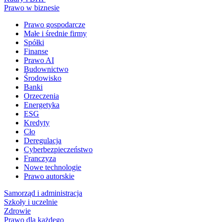
Prawo w biznesie
Prawo gospodarcze
Małe i średnie firmy
Spółki
Finanse
Prawo AI
Budownictwo
Środowisko
Banki
Orzeczenia
Energetyka
ESG
Kredyty
Cło
Deregulacja
Cyberbezpieczeństwo
Franczyza
Nowe technologie
Prawo autorskie
Samorząd i administracja
Szkoły i uczelnie
Zdrowie
Prawo dla każdego