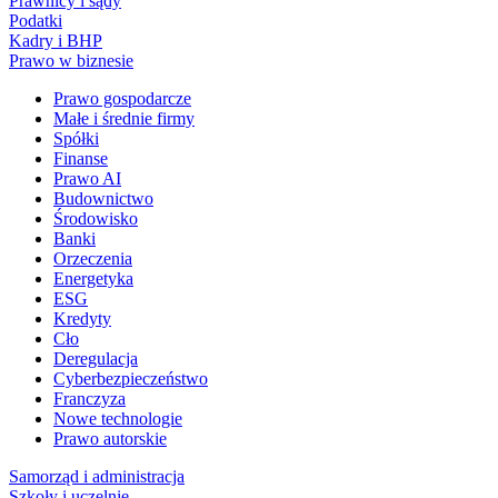
Prawnicy i sądy
Podatki
Kadry i BHP
Prawo w biznesie
Prawo gospodarcze
Małe i średnie firmy
Spółki
Finanse
Prawo AI
Budownictwo
Środowisko
Banki
Orzeczenia
Energetyka
ESG
Kredyty
Cło
Deregulacja
Cyberbezpieczeństwo
Franczyza
Nowe technologie
Prawo autorskie
Samorząd i administracja
Szkoły i uczelnie