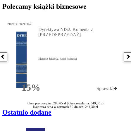
Polecamy książki biznesowe
Przejdź do: Dyrektywa NIS2. Komentarz [PRZEDSPRZEDAŻ], Mateu
PRZEDSPRZEDAŻ
Dyrektywa NIS2. Komentarz
[PRZEDSPRZEDAŻ]
Poprzednia książka
N
Mateusz Jakubik, Rafał Prabucki
15%
Sprawdź
Rabatu
Cena promocyjna: 296,65 zł |
Cena regularna: 349,00 zł
Najniższa cena w ostatnich 30 dniach: 244,30 zł
Ostatnio dodane