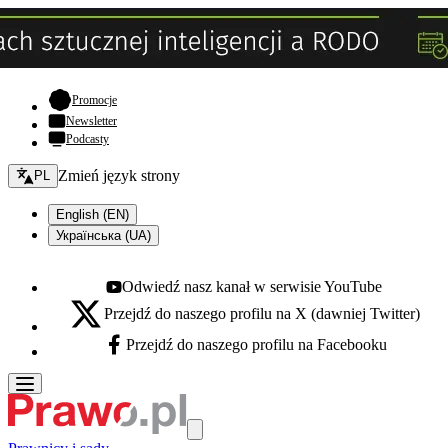
- otwiera się w nowej karcie
Promocje
Newsletter
Podcasty
Zmień język - bieżący:
Zmień język strony
PL
English (EN)
Українська (UA)
Odwiedź nasz kanał w serwisie YouTube
Youtube - otwiera się w nowej karcie
Przejdź do naszego profilu na X (dawniej Twitter)
X - otwiera się w nowej karcie
Przejdź do naszego profilu na Facebooku
Facebook - otwiera się w nowej karcie