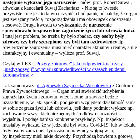
następnie wykazać jego naruszenie
-
mówi prof. Robert Suwaj,
adwokat z kancelarii Suwaj Zachariasz. - Nie są to kwestie
oczywiste i nie jest to łatwo uczynić, choć pamiętać należy, że organ
jest związany treścią rozporządzenia i ma obowiązek obostrzenia
stosować. Druga kwestia to
wykazanie, że naruszenie
spowodowało bezpośrednie zagrożenie życia lub zdrowia ludzi
.
I tutaj jest problem, bo trzeba by było zbadać,
czy osoby były
zdrowe, czy były szczepione, czy byli tam ozdrowieńcy
itp.
Stwierdzenie zagrożenia musi mieć charakter aktualny i realny, a nie
abstrakcyjny i ewentualny – wylicza prof. Suwaj.
Czytaj w LEX:
„Pozwy zbiorowe” jako odpowiedź na czasy
„niedyspozycji” wymiaru sprawiedliwości w czasach epidemii
koronawirusa >
Tak samo uważa
dr Agnieszka Szymecka-Wesołowska
z Centrum
Prawa Żywnościowego. – Organ musi stwierdzić uchybienia
zagrażające życiu i zdrowiu, więc istotne tu zawsze będzie
uzasadnienie, w jaki sposób, pod jakim względem działalność sama
w sobie zagraża życiu lub zdrowiu, jeśli dany podmiot wykaże np.
zachowanie wszystkich niezbędnych środków ostrożności –
wyjaśnia. I podaje bardzo konkretne przykłady. Np. inspektor
musiałby wykazać, że w jedzeniu był wirus Covid-19, lub w lokalu
były osoby zarażone. Tymczasem prawnicy wątpią w to,
by inspektorzy mieli takie dowody. Przychodzą bowiem z gotową