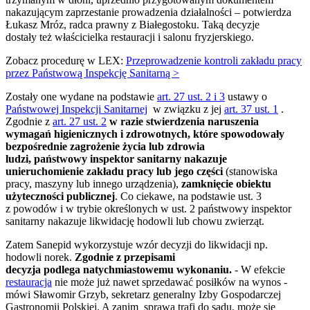
nakazującym zaprzestanie prowadzenia działalności – potwierdza
Łukasz Mróz, radca prawny z Białegostoku. Taką decyzje
dostały też właścicielka restauracji i salonu fryzjerskiego.
Zobacz procedurę w LEX:
Przeprowadzenie kontroli zakładu pracy
przez Państwową Inspekcję Sanitarną >
Zostały one wydane na podstawie
art. 27 ust. 2 i 3
ustawy o
Państwowej Inspekcji Sanitarnej
w związku z jej
art. 37 ust. 1
.
Zgodnie z
art. 27 ust. 2
w razie stwierdzenia naruszenia
wymagań higienicznych i zdrowotnych, które spowodowały
bezpośrednie zagrożenie życia lub zdrowia
ludzi,
państwowy inspektor sanitarny
nakazuje
unieruchomienie zakładu pracy lub jego części
(stanowiska
pracy, maszyny lub innego urządzenia),
zamknięcie obiektu
użyteczności publicznej
. Co ciekawe, na podstawie ust. 3
z powodów i w trybie określonych w ust. 2 państwowy inspektor
sanitarny nakazuje likwidację hodowli lub chowu zwierząt.
Zatem Sanepid wykorzystuje wzór decyzji do likwidacji np.
hodowli norek.
Zgodnie z przepisami
decyzja podlega natychmiastowemu wykonaniu.
- W efekcie
restauracja
nie może już nawet sprzedawać posiłków na wynos -
mówi Sławomir Grzyb, sekretarz generalny Izby Gospodarczej
Gastronomii Polskiej. A zanim sprawa trafi do sądu, może się