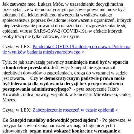
Jak zauważa mec. Łukasz Mróz, w uzasadnieniu decyzji można
przeczytać, że w demokratycznym państwie prawa nie może być
tolerancji dla lekkomyślnego niweczenia wysiłków całego
społeczeństwa poprzez świadome lekceważenie ograniczeń, których
nieprzestrzeganie prowadzi do narażenia na rozprzestrzenianie się
epidemii wirusa SARS-CoV-2 (COVID-19), w efekcie których
osoby tracą nie tylko zdrowie, ale i życie.
Czytaj w LEX:
Pandemia COVID-19 a dostęp do prawa. Polska na
tle wyników badania międzynarodowego >
Tyle, że jak zauważają prawnicy
zamknięcie musi być w oparciu
o konkretne przesłanki
. Jeśli więc Sanepid nie zgromadził
niezbitych dowodów o zagrożeniach, droga do wygranej w sądzie
jest otwarta. -
Czy w demokratycznym państwie prawa może
być tolerancja dla wydawania decyzji bez przeprowadzenia
postępowania administracyjnego?
- pyta retorycznie Jakub
Kowalski, radca prawny, wspólnik w kancelarii Mirosławski, Galos,
Mozes.
Czytaj w LEX:
Zabezpieczenie roszczeń w czasie epidemii >
Co Sanepid musiałby udowodnić przed sądem?
- Po pierwsze, w
przypadku stwierdzenia naruszeń wymagań higienicznych i
zdrowotnych
organ musi wskazać konkretne wymaganie a