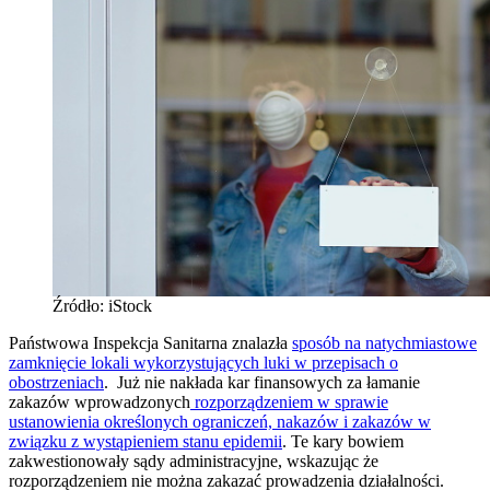
Źródło: iStock
Państwowa Inspekcja Sanitarna znalazła
sposób na natychmiastowe
zamknięcie lokali wykorzystujących luki w przepisach o
obostrzeniach
. Już nie nakłada kar finansowych za łamanie
zakazów wprowadzonych
rozporządzeniem w sprawie
ustanowienia określonych ograniczeń, nakazów i zakazów w
związku z wystąpieniem stanu epidemii
. Te kary bowiem
zakwestionowały sądy administracyjne, wskazując że
rozporządzeniem nie można zakazać prowadzenia działalności.