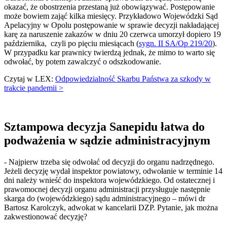
okazać, że obostrzenia przestaną już obowiązywać. Postępowanie
może bowiem zająć kilka miesięcy. Przykładowo Wojewódzki Sąd
Apelacyjny w Opolu postępowanie w sprawie decyzji nakładającej
karę za naruszenie zakazów w dniu 20 czerwca umorzył dopiero 19
października, czyli po pięciu miesiącach (
sygn. II SA/Op 219/20
).
W przypadku kar prawnicy twierdzą jednak, że mimo to warto się
odwołać, by potem zawalczyć o odszkodowanie.
Czytaj w LEX:
Odpowiedzialność Skarbu Państwa za szkody w
trakcie pandemii >
Sztampowa decyzja Sanepidu łatwa do
podważenia w sądzie administracyjnym
- Najpierw trzeba się odwołać od decyzji do organu nadrzędnego.
Jeżeli decyzję wydał inspektor powiatowy, odwołanie w terminie 14
dni należy wnieść do inspektora wojewódzkiego. Od ostatecznej i
prawomocnej decyzji organu administracji przysługuje następnie
skarga do (wojewódzkiego) sądu administracyjnego – mówi dr
Bartosz Karolczyk, adwokat w kancelarii DZP. Pytanie, jak można
zakwestionować decyzję?