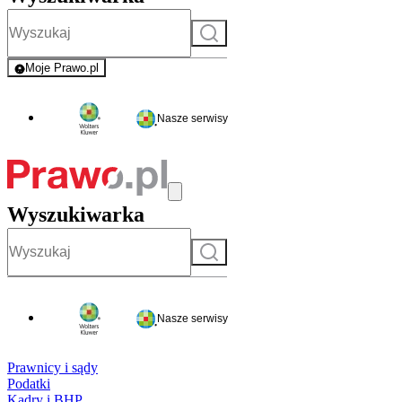
Szukaj
Moje Prawo.pl
- rejestracja i logowanie do serwisu
Nasze serwisy
Wyszukiwarka
Szukaj
Nasze serwisy
Prawnicy i sądy
Podatki
Kadry i BHP