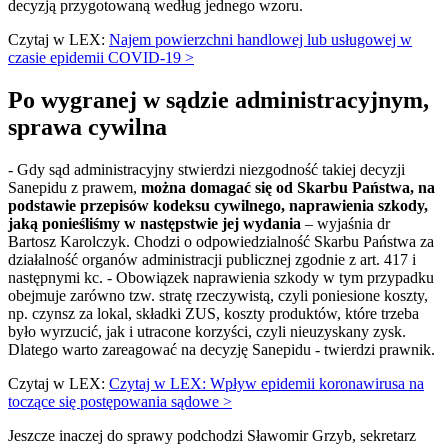
decyzją przygotowaną według jednego wzoru.
Czytaj w LEX:
Najem powierzchni handlowej lub usługowej w
czasie epidemii COVID-19 >
Po wygranej w sądzie administracyjnym,
sprawa cywilna
- Gdy sąd administracyjny stwierdzi niezgodność takiej decyzji
Sanepidu z prawem,
można domagać się od Skarbu Państwa, na
podstawie przepisów kodeksu cywilnego, naprawienia szkody,
jaką ponieśliśmy w następstwie jej wydania
– wyjaśnia dr
Bartosz Karolczyk. Chodzi o odpowiedzialność Skarbu Państwa za
działalność organów administracji publicznej zgodnie z art. 417 i
następnymi kc. - Obowiązek naprawienia szkody w tym przypadku
obejmuje zarówno tzw. stratę rzeczywistą, czyli poniesione koszty,
np. czynsz za lokal, składki ZUS, koszty produktów, które trzeba
było wyrzucić, jak i utracone korzyści, czyli nieuzyskany zysk.
Dlatego warto zareagować na decyzję Sanepidu - twierdzi prawnik.
Czytaj w LEX:
Czytaj w LEX: Wpływ epidemii koronawirusa na
toczące się postępowania sądowe >
Jeszcze inaczej do sprawy podchodzi Sławomir Grzyb, sekretarz