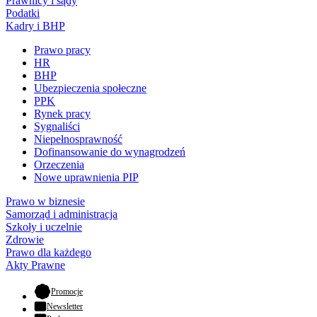
Prawnicy i sądy
Podatki
Kadry i BHP
Prawo pracy
HR
BHP
Ubezpieczenia społeczne
PPK
Rynek pracy
Sygnaliści
Niepełnosprawność
Dofinansowanie do wynagrodzeń
Orzeczenia
Nowe uprawnienia PIP
Prawo w biznesie
Samorząd i administracja
Szkoły i uczelnie
Zdrowie
Prawo dla każdego
Akty Prawne
- otwiera się w nowej karcie
Promocje
Newsletter