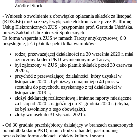
Źródło: iStock
- Wniosek o zwolnienie z obowiązku opłacania składek za listopad
(RDZ-B6) można złożyć wyłącznie elektronicznie przez Platformę
Usług Elektronicznych ZUS - przypomina prof. Gertruda Uścińska,
prezes Zakładu Ubezpieczeń Społecznych.
Ta forma wsparcia z ZUS w ramach Tarczy antykryzysowej 6.0
przysługuje, jeśli płatnik spełni kilka warunków:
rodzaj przeważającej działalności na 30 września 2020 r. miał
oznaczony kodem PKD wymienionym w Tarczy,
był zgłoszony w ZUS jako płatnik składek przed 30 czerwca
2020 r.,
przychód z przeważającej działalności, który uzyskał w
listopadzie 2020 r. był niższy co najmniej o 40 proc. w
stosunku do przychodu uzyskanego z tej działalności w
listopadzie 2019 r.,
złożył deklarację rozliczeniową i imienne raporty miesięczne
za listopad 2020 r. najpóźniej do 31 grudnia 2020 r. (chyba,
że był zwolniony z tego obowiązku),
złoży wniosek do 31 stycznia 2021 r.
- Od 30 grudnia przedsiębiorcy działający w branżach oznaczonych
ponad 40 kodami PKD, m.in. chodzi o handel, gastronomię,
pozaszkolne formy edukacji, obiekty kultury i sportu,