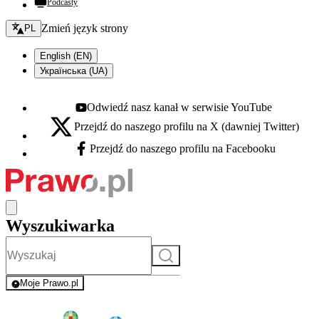
Podcasty
Zmień język - bieżący:
Zmień język strony
PL
English (EN)
Українська (UA)
Odwiedź nasz kanał w serwisie YouTube
Youtube - otwiera się w nowej karcie
Przejdź do naszego profilu na X (dawniej Twitter)
X - otwiera się w nowej karcie
Przejdź do naszego profilu na Facebooku
Facebook - otwiera się w nowej karcie
Wyszukiwarka
Szukaj
Moje Prawo.pl
- rejestracja i logowanie do serwisu