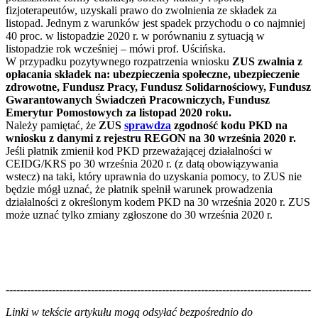
fizjoterapeutów, uzyskali prawo do zwolnienia ze składek za
listopad. Jednym z warunków jest spadek przychodu o co najmniej
40 proc. w listopadzie 2020 r. w porównaniu z sytuacją w
listopadzie rok wcześniej – mówi prof. Uścińska.
W przypadku pozytywnego rozpatrzenia wniosku
ZUS zwalnia z
opłacania składek na: ubezpieczenia społeczne, ubezpieczenie
zdrowotne, Fundusz Pracy, Fundusz Solidarnościowy, Fundusz
Gwarantowanych Świadczeń Pracowniczych, Fundusz
Emerytur Pomostowych za listopad 2020 roku.
Należy pamiętać, że
ZUS
sprawdza
zgodność kodu PKD na
wniosku z danymi z rejestru REGON na 30 września 2020 r.
Jeśli płatnik zmienił kod PKD przeważającej działalności w
CEIDG/KRS po 30 września 2020 r. (z datą obowiązywania
wstecz) na taki, który uprawnia do uzyskania pomocy, to ZUS nie
będzie mógł uznać, że płatnik spełnił warunek prowadzenia
działalności z określonym kodem PKD na 30 września 2020 r. ZUS
może uznać tylko zmiany zgłoszone do 30 września 2020 r.
--------------------------------------------------------------------------------------
--------------------------------------------------------
Linki w tekście artykułu mogą odsyłać bezpośrednio do