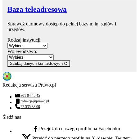
Baza teleadresowa
Sprawdź darmowy dostęp do pełnej bazy m.in. sądów i
urzędów.
Rodzaj instytucji:
Województwo:
Szukaj danych kontaktowych
Redakcja serwisu Prawo.pl
801 04 45 45
Numer telefonu:
redakcja@prawo.pl
Adres email:
22 535 88 00
Numer telefonu:
Śledź nas
Przejdź do naszego profilu na Facebooku
facebook - otwiera się w nowej karcie
Przejdź do naszego profilu na X (dawniej Twitter)