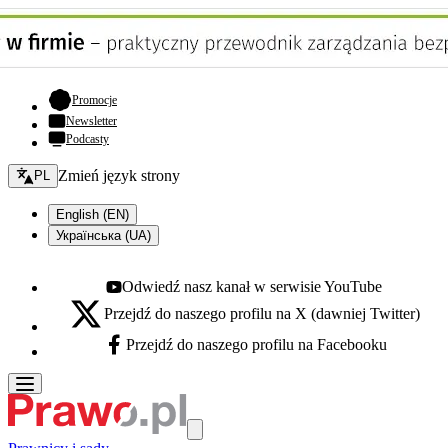
- otwiera się w nowej karcie
Promocje
Newsletter
Podcasty
Zmień język - bieżący:
Zmień język strony
PL
English (EN)
Українська (UA)
Odwiedź nasz kanał w serwisie YouTube
Youtube - otwiera się w nowej karcie
Przejdź do naszego profilu na X (dawniej Twitter)
X - otwiera się w nowej karcie
Przejdź do naszego profilu na Facebooku
Facebook - otwiera się w nowej karcie