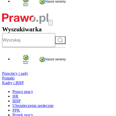
Nasze serwisy
Wyszukiwarka
Szukaj
Nasze serwisy
Prawnicy i sądy
Podatki
Kadry i BHP
Prawo pracy
HR
BHP
Ubezpieczenia społeczne
PPK
Rynek pracy