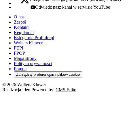
x - otwiera się w nowej karcie
Odwiedź nasz kanał w serwisie YouTube
youtube - otwiera się w nowej karcie
O nas
Zespół
Kontakt
Regulamin
Księgarnia Profinfo.pl
Wolters Kluwer
FEPI
FPOP
Mapa strony
Polityka prywatności
Pomoc
Zarządzaj preferencjami plików cookie
© 2026 Wolters Kluwer
Realizacja Ideo Powered by:
CMS Edito