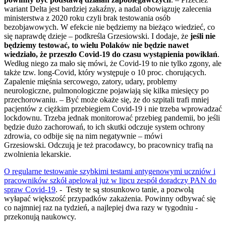
wariant Delta jest bardziej zakaźny, a nadal obowiązuję zalecenia
ministerstwa z 2020 roku czyli brak testowania osób
bezobjawowych. W efekcie nie będziemy na bieżąco wiedzieć, co
się naprawdę dzieje – podkreśla Grzesiowski. I dodaje, że
jeśli nie
będziemy testować, to wielu Polaków nie będzie nawet
wiedziało, że przeszło Covid-19 do czasu wystąpienia powikłań
.
Według niego za mało się mówi, że Covid-19 to nie tylko zgony, ale
także tzw. long-Covid, który występuje o 10 proc. chorujących.
Zapalenie mięśnia sercowego, zatory, udary, problemy
neurologiczne, pulmonologiczne pojawiają się kilka miesięcy po
przechorowaniu. – Być może okaże się, że do szpitali trafi mniej
pacjentów z ciężkim przebiegiem Covid-19 i nie trzeba wprowadzać
lockdownu. Trzeba jednak monitorować przebieg pandemii, bo jeśli
będzie dużo zachorowań, to ich skutki odczuje system ochrony
zdrowia, co odbije się na nim negatywnie – mówi
Grzesiowski. Odczują je też pracodawcy, bo pracownicy trafią na
zwolnienia lekarskie.
O regularne testowanie szybkimi testami antygenowymi uczniów i
pracowników szkół apelował już w lipcu zespół doradczy PAN do
spraw Covid-19
. - Testy te są stosunkowo tanie, a pozwolą
wyłapać większość przypadków zakażenia. Powinny odbywać się
co najmniej raz na tydzień, a najlepiej dwa razy w tygodniu -
przekonują naukowcy.