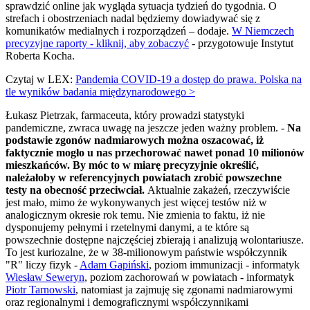
sprawdzić online jak wygląda sytuacja tydzień do tygodnia. O
strefach i obostrzeniach nadal będziemy dowiadywać się z
komunikatów medialnych i rozporządzeń – dodaje.
W Niemczech
precyzyjne raporty - kliknij, aby zobaczyć
- przygotowuje Instytut
Roberta Kocha.
Czytaj w LEX:
Pandemia COVID-19 a dostęp do prawa. Polska na
tle wyników badania międzynarodowego >
Łukasz Pietrzak, farmaceuta, który prowadzi statystyki
pandemiczne, zwraca uwagę na jeszcze jeden ważny problem. -
Na
podstawie zgonów nadmiarowych można oszacować, iż
faktycznie mogło u nas przechorować nawet ponad 10 milionów
mieszkańców. By móc to w miarę precyzyjnie określić,
należałoby w referencyjnych powiatach zrobić powszechne
testy na obecność przeciwciał.
Aktualnie zakażeń, rzeczywiście
jest mało, mimo że wykonywanych jest więcej testów niż w
analogicznym okresie rok temu. Nie zmienia to faktu, iż nie
dysponujemy pełnymi i rzetelnymi danymi, a te które są
powszechnie dostępne najczęściej zbierają i analizują wolontariusze.
To jest kuriozalne, że w 38-milionowym państwie współczynnik
"R" liczy fizyk -
Adam Gapiński
, poziom immunizacji - informatyk
Wiesław Seweryn
, poziom zachorowań w powiatach - informatyk
Piotr Tarnowski
, natomiast ja zajmuję się zgonami nadmiarowymi
oraz regionalnymi i demograficznymi współczynnikami