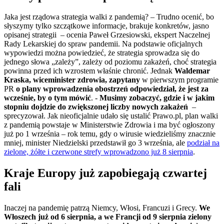
Jaka jest rządowa strategia walki z pandemią? – Trudno ocenić, bo
słyszymy tylko szczątkowe informacje, brakuje konkretów, jasno
opisanej strategii – ocenia Paweł Grzesiowski, ekspert Naczelnej
Rady Lekarskiej do spraw pandemii. Na podstawie oficjalnych
wypowiedzi można powiedzieć, że strategia sprowadza się do
jednego słowa „zależy”, zależy od poziomu zakażeń, choć strategia
powinna przed ich wzrostem właśnie chronić. Jednak
Waldemar
Kraska, wiceminister zdrowia, zapytany
w pierwszym programie
PR
o plany wprowadzenia obostrzeń odpowiedział, że jest za
wcześnie, by o tym mówić
. -
Musimy zobaczyć, gdzie i w jakim
stopniu dojdzie do zwiększonej liczby nowych zakażeń
–
sprecyzował. Jak nieoficjalnie udało się ustalić Prawo.pl, plan walki
z pandemią powstaje w Ministerstwie Zdrowia i ma być ogłoszony
już po 1 września – rok temu, gdy o wirusie wiedzieliśmy znacznie
mniej, minister Niedzielski przedstawił go 3 września, ale
podział na
zielone, żółte i czerwone strefy wprowadzono już 8 sierpnia
.
Kraje Europy już zapobiegają czwartej
fali
Inaczej na pandemię patrzą Niemcy, Włosi, Francuzi i Grecy.
We
Włoszech już od 6 sierpnia, a we Francji od 9 sierpnia zielony