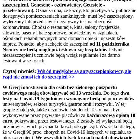
zaszczepieni, Genesene - ozdrowieńcy, Getestete -
przetestowani).
Oznacza ona, że każdy, kto przebywa w publicznie
dostępnych pomieszczeniach zamkniętych, musi być zaszczepiony,
wyleczony lub przedstawić negatywny test na obecność
koronawirusa. Chodzi o restauracje, kina, salony fryzjerskie,
siłownie, baseny i hale sportowe, odwiedziny w szpitalach,
ośrodkach rehabilitacyjnych oraz domach opieki i uczestników
imprez. Ponadto, aby zachęcić do szczepień
od 11 października
Niemcy nie będą mogli już testować się bezpłatnie.
Jedynie
niezaszczepieni uczniowie będą wciąż regularnie i za darmo
testowani w szkołach.
Czytaj również:
Wśród medyków są antyszczepionkowcy, ale
rząd nie zmusi ich do szczepień >>
W Grecji obostrzenia dla osób bez zielonego paszportu
covidowego mają obowiązywać od 13 września.
Do tego
dwa
testy na Covid-19 tygodniowo wymagane będą
od
pracowników
uniwersytetów, sektora turystyki, gastronomii i rozrywki. W tej
grupie znajdą się także uczniowie i studenci. Testy mają być
wykonywane przez prywatne placówki za
każdorazową opłatą 10
euro
, pokrywaną przez testowanego. Z zasady tej wyłączeni będą
uczniowie - w ich przypadku koszt pokryje rząd. Wszystko dlatego,
że w Grecji 90 proc. chorych na Covid-19 leżących w szpitalu, to
niezaszczepieni.
We wszystkich tych krajach nadal obowiązuje