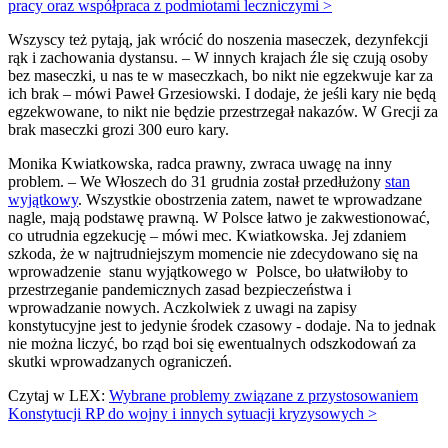
pracy oraz współpraca z podmiotami leczniczymi >
Wszyscy też pytają, jak wrócić do noszenia maseczek, dezynfekcji
rąk i zachowania dystansu. – W innych krajach źle się czują osoby
bez maseczki, u nas te w maseczkach, bo nikt nie egzekwuje kar za
ich brak – mówi Paweł Grzesiowski. I dodaje, że jeśli kary nie będą
egzekwowane, to nikt nie będzie przestrzegał nakazów. W Grecji za
brak maseczki grozi 300 euro kary.
Monika Kwiatkowska, radca prawny, zwraca uwagę na inny
problem. – We Włoszech do 31 grudnia został przedłużony
stan
wyjątkowy
. Wszystkie obostrzenia zatem, nawet te wprowadzane
nagle, mają podstawę prawną. W Polsce łatwo je zakwestionować,
co utrudnia egzekucję – mówi mec. Kwiatkowska. Jej zdaniem
szkoda, że w najtrudniejszym momencie nie zdecydowano się na
wprowadzenie stanu wyjątkowego w Polsce, bo ułatwiłoby to
przestrzeganie pandemicznych zasad bezpieczeństwa i
wprowadzanie nowych. Aczkolwiek z uwagi na zapisy
konstytucyjne jest to jedynie środek czasowy - dodaje. Na to jednak
nie można liczyć, bo rząd boi się ewentualnych odszkodowań za
skutki wprowadzanych ograniczeń.
Czytaj w LEX:
Wybrane problemy związane z przystosowaniem
Konstytucji RP do wojny i innych sytuacji kryzysowych >