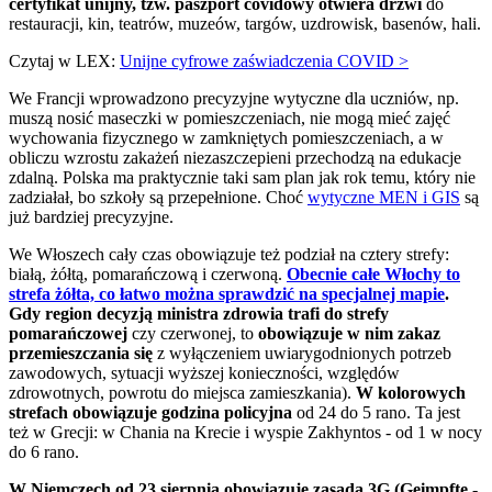
certyfikat unijny, tzw. paszport covidowy otwiera drzwi
do
restauracji, kin, teatrów, muzeów, targów, uzdrowisk, basenów, hali.
Czytaj w LEX:
Unijne cyfrowe zaświadczenia COVID >
We Francji wprowadzono precyzyjne wytyczne dla uczniów, np.
muszą nosić maseczki w pomieszczeniach, nie mogą mieć zajęć
wychowania fizycznego w zamkniętych pomieszczeniach, a w
obliczu wzrostu zakażeń niezaszczepieni przechodzą na edukacje
zdalną. Polska ma praktycznie taki sam plan jak rok temu, który nie
zadziałał, bo szkoły są przepełnione. Choć
wytyczne MEN i GIS
są
już bardziej precyzyjne.
We Włoszech cały czas obowiązuje też podział na cztery strefy:
białą, żółtą, pomarańczową i czerwoną.
Obecnie całe Włochy to
strefa żółta, co łatwo można sprawdzić na specjalnej mapie
.
Gdy region decyzją ministra zdrowia trafi do strefy
pomarańczowej
czy czerwonej, to
obowiązuje w nim zakaz
przemieszczania się
z wyłączeniem uwiarygodnionych potrzeb
zawodowych, sytuacji wyższej konieczności, względów
zdrowotnych, powrotu do miejsca zamieszkania).
W kolorowych
strefach obowiązuje godzina policyjna
od 24 do 5 rano. Ta jest
też w Grecji: w Chania na Krecie i
wyspie Zakhyntos - od 1 w nocy
do 6 rano.
W
Niemczech od 23 sierpnia obowiązuje zasada 3G (Geimpfte -