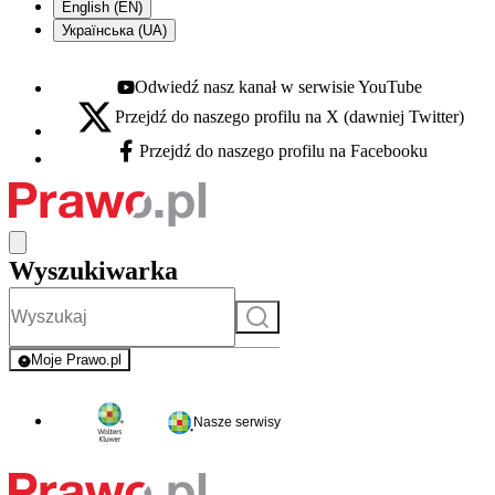
English (EN)
Українська (UA)
Odwiedź nasz kanał w serwisie YouTube
Youtube - otwiera się w nowej karcie
Przejdź do naszego profilu na X (dawniej Twitter)
X - otwiera się w nowej karcie
Przejdź do naszego profilu na Facebooku
Facebook - otwiera się w nowej karcie
Wyszukiwarka
Szukaj
Moje Prawo.pl
- rejestracja i logowanie do serwisu
Nasze serwisy