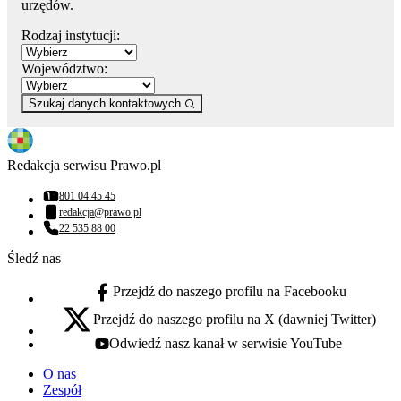
urzędów.
Rodzaj instytucji:
Województwo:
Szukaj danych kontaktowych
Redakcja serwisu Prawo.pl
801 04 45 45
Numer telefonu:
redakcja@prawo.pl
Adres email:
22 535 88 00
Numer telefonu:
Śledź nas
Przejdź do naszego profilu na Facebooku
facebook - otwiera się w nowej karcie
Przejdź do naszego profilu na X (dawniej Twitter)
x - otwiera się w nowej karcie
Odwiedź nasz kanał w serwisie YouTube
youtube - otwiera się w nowej karcie
O nas
Zespół