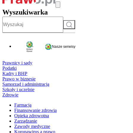
Wyszukiwarka
Szukaj
Nasze serwisy
Prawnicy i sądy
Podatki
Kadry i BHP
Prawo w biznesie
Samorząd i administracja
Szkoły i uczelnie
Zdrowie
Farmacja
Finansowanie zdrowia
Opieka zdrowotna
Zarządzanie
Zawody medyczne
Koronawirus a prawo