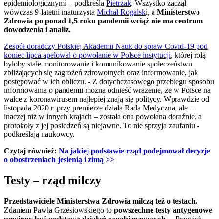
epidemiologicznymi – podkreśla
Pietrzak
. Wszystko zaczął
wówczas 9-latetni maturzysta
Michał Rogalsk
i, a
Ministerstwo
Zdrowia po ponad 1,5 roku pandemii wciąż nie ma centrum
dowodzenia i analiz.
Zespół doradczy Polskiej Akademii Nauk do spraw Covid-19 pod
koniec lipca apelował o powołanie w Polsce instytucji
, której rolą
byłoby stałe monitorowanie i komunikowanie społeczeństwu
zbliżających się zagrożeń zdrowotnych oraz informowanie, jak
postępować w ich obliczu. - Z dotychczasowego przebiegu sposobu
informowania o pandemii można odnieść wrażenie, że w Polsce na
walce z koronawirusem najlepiej znają się politycy. Wprawdzie od
listopada 2020 r. przy premierze działa Rada Medyczna, ale –
inaczej niż w innych krajach – została ona powołana doraźnie, a
protokoły z jej posiedzeń są niejawne. To nie sprzyja zaufaniu -
podkreślają naukowcy.
Czytaj również:
Na jakiej podstawie rząd podejmował decyzje
o obostrzeniach jesienią i zimą >>
Testy – rząd milczy
Przedstawiciele Ministerstwa Zdrowia milczą też o testach.
Zdaniem Pawła Grzesiowskiego to
powszechne testy antygenowe
powinny być podstawą działań zapobiegawczych
. – Przecież