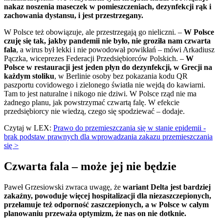
nakaz noszenia maseczek w pomieszczeniach, dezynfekcji rąk i
zachowania dystansu, i jest przestrzegany.
W Polsce też obowiązuje, ale przestrzegają go nieliczni. –
W Polsce
czuję się tak, jakby pandemii nie było, nie groziła nam czwarta
fala
, a wirus był lekki i nie powodował powikłań – mówi Arkadiusz
Pączka, wiceprezes Federacji Przedsiębiorców Polskich. –
W
Polsce w restauracji jest jeden płyn do dezynfekcji, w Grecji na
każdym stoliku
, w Berlinie osoby bez pokazania kodu QR
paszportu covidowego i zielonego światła nie wejdą do kawiarni.
Tam to jest naturalne i nikogo nie dziwi. W Polsce rząd nie ma
żadnego planu, jak powstrzymać czwartą falę. W efekcie
przedsiębiorcy nie wiedzą, czego się spodziewać – dodaje.
Czytaj w LEX:
Prawo do przemieszczania się w stanie epidemii -
brak podstaw prawnych dla wprowadzania zakazu przemieszczania
się >
Czwarta fala – może jej nie będzie
Paweł Grzesiowski zwraca uwagę, że
wariant Delta jest bardziej
zakaźny, powoduje więcej hospitalizacji dla niezaszczepionych,
przełamuje też odporność zaszczepionych, a w Polsce w całym
planowaniu przeważa optymizm, że nas on nie dotknie.