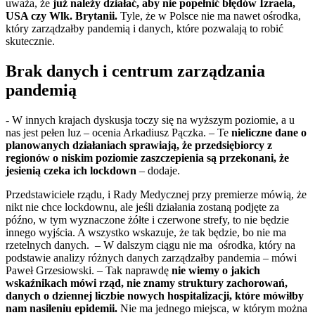
uważa, że
już należy działać, aby nie popełnić błędów Izraela,
USA czy Wlk. Brytanii.
Tyle, że w Polsce nie ma nawet ośrodka,
który zarządzałby pandemią i danych, które pozwalają to robić
skutecznie.
Brak danych i centrum zarządzania
pandemią
- W innych krajach dyskusja toczy się na wyższym poziomie, a u
nas jest pełen luz – ocenia Arkadiusz Pączka. – Te
nieliczne dane o
planowanych działaniach sprawiają, że przedsiębiorcy z
regionów o niskim poziomie zaszczepienia są przekonani, że
jesienią czeka ich lockdown
– dodaje.
Przedstawiciele rządu, i Rady Medycznej przy premierze mówią, że
nikt nie chce lockdownu, ale jeśli działania zostaną podjęte za
późno, w tym wyznaczone żółte i czerwone strefy, to nie będzie
innego wyjścia. A wszystko wskazuje, że tak będzie, bo nie ma
rzetelnych danych. – W dalszym ciągu nie ma ośrodka, który na
podstawie analizy różnych danych zarządzałby pandemia – mówi
Paweł Grzesiowski. – Tak naprawdę
nie wiemy o jakich
wskaźnikach mówi rząd, nie znamy struktury zachorowań,
danych o dziennej liczbie nowych hospitalizacji, które mówiłby
nam nasileniu epidemii.
Nie ma jednego miejsca, w którym można