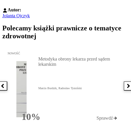
Autor:
Jolanta Ojczyk
Polecamy książki prawnicze o tematyce
zdrowotnej
Przejdź do: Metodyka obrony lekarza przed sądem lekarskim, Marc
NOWOŚĆ
Metodyka obrony lekarza przed sądem
lekarskim
Poprzednia książka
N
Marcin Burdzik, Radosław Tymiński
10%
Sprawdź
Rabatu