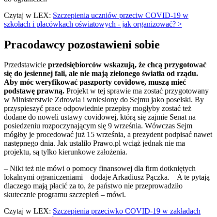
Czytaj w LEX:
Szczepienia uczniów przeciw COVID-19 w
szkołach i placówkach oświatowych - jak organizować? >
Pracodawcy pozostawieni sobie
Przedstawicie
przedsiębiorców wskazują, że chcą przygotować
się do jesiennej fali, ale nie mają zielonego światła od rządu.
Aby móc weryfikować paszporty covidowe, muszą mieć
podstawę prawną.
Projekt w tej sprawie ma zostać przygotowany
w Ministerstwie Zdrowia i wniesiony do Sejmu jako poselski. By
przyspieszyć prace odpowiednie przepisy mogłyby zostać też
dodane do noweli ustawy covidowej, którą się zajmie Senat na
posiedzeniu rozpoczynającym się 9 września. Wówczas Sejm
mógłby je procedować już 15 września, a prezydent podpisać nawet
następnego dnia. Jak ustaliło Prawo.pl wciąż jednak nie ma
projektu, są tylko kierunkowe założenia.
– Nikt też nie mówi o pomocy finansowej dla firm dotkniętych
lokalnymi ograniczeniami – dodaje Arkadiusz Pączka. – A te pytają
dlaczego mają płacić za to, że państwo nie przeprowadziło
skutecznie programu szczepień – mówi.
Czytaj w LEX:
Szczepienia przeciwko COVID-19 w zakładach