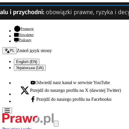
- otwiera się w nowej karcie
Promocje
Newsletter
Podcasty
Zmień język - bieżący:
Zmień język strony
PL
English (EN)
Українська (UA)
Odwiedź nasz kanał w serwisie YouTube
Youtube - otwiera się w nowej karcie
Przejdź do naszego profilu na X (dawniej Twitter)
X - otwiera się w nowej karcie
Przejdź do naszego profilu na Facebooku
Facebook - otwiera się w nowej karcie