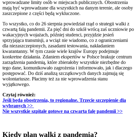
wprowadzane limity osób w miejscach publicznych. Obostrzenia
mają być wprowadzane dla wszystkich na danym terenie, ale osoby
zaszczepione z części będą wykluczone.
To wszystko, co do 26 sierpnia powiedział rząd o strategii walki z
czwartą falą pandemii. Za pięć dni do szkół wrócą zaś uczniowie po
wakacyjnych wojażach, później studenci, przyjdzie jesień
sprzyjająca transmisji, a wciąż nie wiadomo, co z ograniczeniami
dla niezaszczepionych, zasadami testowania, nakładaniem
kwarantanny. W tym czasie wiele krajów Europy podejmuje
konkretne działania. Zdaniem ekspertów w Polsce brakuje centrum
zarządzenia pandemią, które zbierałoby wszystkie niezbędne do
tego dane, komunikowało zagrożenia i informowało, jak i dlaczego
postępować. Do dziś analizą szczątkowych danych zajmują się
wolontariusze. Płacimy też za nie wprowadzenia stanu
wyjątkowego.
Czytaj również:
Jeśli będą obostrzenia, to regionalne. Trzecie szczepienie dla
wybranych >>
Nie wszystkie szpitale gotowe na czwartą falę pandemii >>
Kiedy plan walki z pandemią?