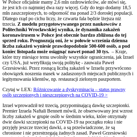
W Polsce oficjalnie mamy 2,6 mln ozdrowieńców, ale mówi się,
że jest ich co najmniej dwa razy więcej. Gdy do tego dodamy 18,5
mln zaszczepionych, to odporność ma ponad 2/3 dorosłej populacji.
Dlatego rząd po cichu liczy, że czwarta fala będzie lżejsza niż
trzecia.
Z
modelu przygotowywanego przez naukowców z
Politechniki Wrocławskiej wynika, że dynamika zakażeń
koronawirusem w Polsce jest obecnie bardzo zbliżona do tej
sprzed roku. Prognozują oni, że w połowie września dzienna
liczba zakażeń wyniesie prawdopodobnie 500-600 osób, a pod
koniec listopada może osiągnąć nawet ponad 30 tys.
– Kraje,
które trzy miesiące temu uwolniły wszystkie ograniczenia, jak Izrael
czy USA, już weryfikują swoją politykę - zauważa Paweł
Grzesiowski. Przez rosnącą liczbą zakażeń w Izraelu przywrócono
obowiązek noszenia masek w zadaszonych miejscach publicznych i
legitymowania klientów, np. restauracji zielonym paszportem.
Czytaj w LEX:
Różnicowanie a dyskryminacja – status prawny
osób szczepionych i nieszczepionych na COVID-19 >
Izrael wprowadził też trzecią, przypominającą dawkę szczepionki.
Premier Izraela Naftali Bennett mówił, że obserwowany jest wzrost
liczby zakażeń w grupie osób w średnim wieku, które otrzymały
dwie dawki szczepionki na COVID-19 na początku roku i nie
przyjęły jeszcze trzeciej dawki, a są przeświadczone, że są
chronione i nie przestrzegają żadnych zasad. Paweł Grzesiowski