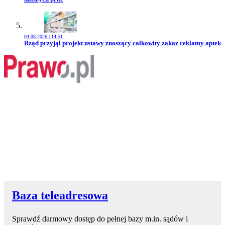
04.08.2026 | 14:51
Przejdź do artykułu:
Rząd przyjął projekt ustawy znoszący całkowity zakaz reklamy aptek
Baza teleadresowa
Sprawdź darmowy dostęp do pełnej bazy m.in. sądów i