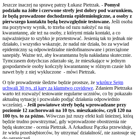
Jeszcze inaczej na sprawę patrzy Łukasz Pietrzak. -
Pomysł
podziału na żółte i czerwone strefy jest dobry pod warunkiem,
że będą prowadzone dochodzenia epidemiologiczne, a osoby z
pierwszego kontaktu będą bezwzględnie testowane.
Jeśli osoba
ma pozytywny wynik, to trzeba od razu nałożyć na nią
kwarantannę, ale też na osoby, z którymi miała kontakt, a co
najważniejsze to szybko je przetestować. Jesienią tak to jednak nie
działało, i wszystko wskazuje, że nadal nie działa, bo za wywiad
epidemiczny są odpowiedzialne niedofinansowane i przeciążone
sanepidy. Ważne też, aby kwarantanna była nakładana skutecznie.
Tymczasem dotychczas zdarzało się, że mieszkające w jednym
gospodarstwie osoby kończyły kwarantannę w różnym czasie lub
nawet były z niej wykluczone - mówi Pietrzak.
O tyle prowadzenie śledztw będzie prostsze, że
wkrótce Sejm
uchwali 30 tys. zł kary za kłamstwo covidowe
. Zdaniem Pietrzaka
warto też rozważyć testowanie regularne uczniów, co by pokazało
aktualną sytuację i pozwalało podjąć działania odpowiednio
wcześniej. -
Jeśli powiatowe strefy będą wprowadzane przy
poziomie 12 zachorowań na 10 tys. mieszkańców, czyli 120 na
100 tys. to za późno.
Wówczas już ruszy efekt kuli śnieżnej, którą
będzie trudno powstrzymać, gdy wprowadzone obostrzenia nie
będą skuteczne - ocenia Pietrzak. A Arkadiusz Pączka przewiduje,
że wielu przedsiębiorców, by utrzymać działalność, nie zastosuje się
do ograniczeń