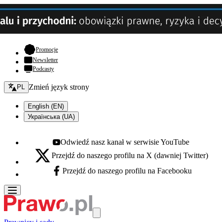
- otwiera się w nowej karcie
Promocje
Newsletter
Podcasty
Zmień język - bieżący:
Zmień język strony
PL
English (EN)
Українська (UA)
Odwiedź nasz kanał w serwisie YouTube
Youtube - otwiera się w nowej karcie
Przejdź do naszego profilu na X (dawniej Twitter)
X - otwiera się w nowej karcie
Przejdź do naszego profilu na Facebooku
Facebook - otwiera się w nowej karcie