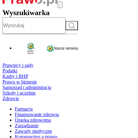
Wyszukiwarka
Szukaj
Nasze serwisy
Prawnicy i sądy
Podatki
Kadry i BHP
Prawo w biznesie
Samorząd i administracja
Szkoły i uczelnie
Zdrowie
Farmacja
Finansowanie zdrowia
Opieka zdrowotna
Zarządzanie
Zawody medyczne
Koronawirus a prawo