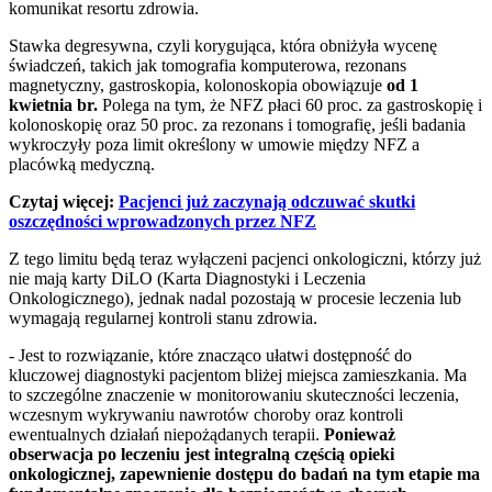
komunikat resortu zdrowia.
Stawka degresywna, czyli korygująca, która obniżyła wycenę
świadczeń, takich jak tomografia komputerowa, rezonans
magnetyczny, gastroskopia, kolonoskopia obowiązuje
od 1
kwietnia br.
Polega na tym, że NFZ płaci 60 proc. za gastroskopię i
kolonoskopię oraz 50 proc. za rezonans i tomografię, jeśli badania
wykroczyły poza limit określony w umowie między NFZ a
placówką medyczną.
Czytaj więcej:
Pacjenci już zaczynają odczuwać skutki
oszczędności wprowadzonych przez NFZ
Z tego limitu będą teraz wyłączeni pacjenci onkologiczni, którzy już
nie mają karty DiLO (Karta Diagnostyki i Leczenia
Onkologicznego), jednak nadal pozostają w procesie leczenia lub
wymagają regularnej kontroli stanu zdrowia.
- Jest to rozwiązanie, które znacząco ułatwi dostępność do
kluczowej diagnostyki pacjentom bliżej miejsca zamieszkania. Ma
to szczególne znaczenie w monitorowaniu skuteczności leczenia,
wczesnym wykrywaniu nawrotów choroby oraz kontroli
ewentualnych działań niepożądanych terapii.
Ponieważ
obserwacja po leczeniu jest integralną częścią opieki
onkologicznej, zapewnienie dostępu do badań na tym etapie ma