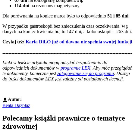
67 dni
na tomografię komputerową,
114 dni
na rezonans magnetyczny.
Dla porównania na koniec marca było to odpowiednio
51 i 85 dni.
W przypadku gastroskopii bez znieczulenia czas oczekiwania, wg
danych na koniec kwietnia br., to 147 dni, a kolonoskopii – 263 dni.
Czytaj też:
Karta DiLO już od dawna nie spełnia swojej funkcji
--------------------------------------------------------------------------------------
--------------------------------------------------------
Linki w tekście artykułu mogą odsyłać bezpośrednio do
odpowiednich dokumentów w
programie LEX
. Aby móc przeglądać
te dokumenty, konieczne jest
zalogowanie się do programu
. Dostęp
do treści dokumentów LEX jest zależny od posiadanych licencji.
Autor:
Beata Dązbłaż
Polecamy książki prawnicze o tematyce
zdrowotnej