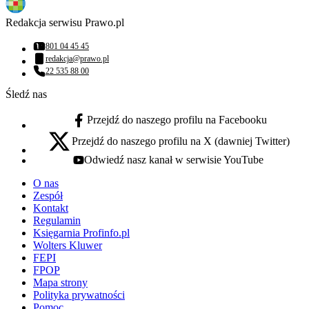
Redakcja serwisu Prawo.pl
801 04 45 45
Numer telefonu:
redakcja@prawo.pl
Adres email:
22 535 88 00
Numer telefonu:
Śledź nas
Przejdź do naszego profilu na Facebooku
facebook - otwiera się w nowej karcie
Przejdź do naszego profilu na X (dawniej Twitter)
x - otwiera się w nowej karcie
Odwiedź nasz kanał w serwisie YouTube
youtube - otwiera się w nowej karcie
O nas
Zespół
Kontakt
Regulamin
Księgarnia Profinfo.pl
Wolters Kluwer
FEPI
FPOP
Mapa strony
Polityka prywatności
Pomoc