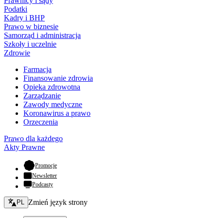
Prawnicy i sądy
Podatki
Kadry i BHP
Prawo w biznesie
Samorząd i administracja
Szkoły i uczelnie
Zdrowie
Farmacja
Finansowanie zdrowia
Opieka zdrowotna
Zarządzanie
Zawody medyczne
Koronawirus a prawo
Orzeczenia
Prawo dla każdego
Akty Prawne
- otwiera się w nowej karcie
Promocje
Newsletter
Podcasty
Zmień język - bieżący:
Zmień język strony
PL