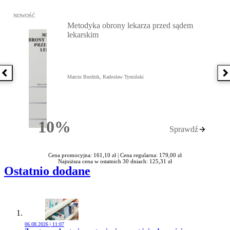
Przejdź do: Metodyka obrony lekarza przed sądem lekarskim, Marc
NOWOŚĆ
Metodyka obrony lekarza przed sądem
lekarskim
Poprzednia książka
N
Marcin Burdzik, Radosław Tymiński
10%
Sprawdź
Rabatu
Cena promocyjna: 161,10 zł |
Cena regularna: 179,00 zł
Najniższa cena w ostatnich 30 dniach: 125,31 zł
Ostatnio dodane
06.08.2026 | 11:07