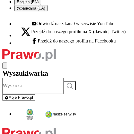
English (EN)
Українська (UA)
Odwiedź nasz kanał w serwisie YouTube
Youtube - otwiera się w nowej karcie
Przejdź do naszego profilu na X (dawniej Twitter)
X - otwiera się w nowej karcie
Przejdź do naszego profilu na Facebooku
Facebook - otwiera się w nowej karcie
Wyszukiwarka
Szukaj
Moje Prawo.pl
- rejestracja i logowanie do serwisu
Nasze serwisy