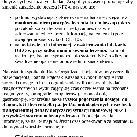
dotyczących wskazanych badań. Zespół tymczasem proponuje, aby
zmienić zarządzenie prezesa NFZ-u następująco:
podmiot wystawiający skierowanie na badanie związane
z
monitorowaniem postępów leczenia lub follow-up
(okres
po zakończonym leczeniu – red.) zamieszcza w e-
skierowaniu jednoznaczną informację na ten temat (pole
uwagi/jednoznaczny kod ICD-10),
na podstawie m.in
informacji z e-skierowania lub karty
DiLO w przypadku monitorowania leczenia,
podmiot
realizujący badanie sprawozda do systemu NFZ rozliczane
świadczenie opatrzone odpowiednim znacznikiem.
Na ostatnim spotkaniu Rady Organizacji Pacjentów przy rzeczniku
praw pacjenta, Joanna Frątczak-Kazana z Onkofundacji Alivia
zwróciła uwagę m.in. na ograniczenia w finansowaniu badań
diagnostycznych i wydłużający się czas oczekiwania na rezonans
magnetyczny, tomografię komputerową, kolonoskopię i
gastroskopię. Podkreśliła także
ryzyko pogorszenia dostępu do
diagnostyki i leczenia dla pacjentów onkologicznych oraz brak
transparentnej debaty dotyczącej sytuacji finansowej NFZ i
przyszłości systemu ochrony zdrowia.
Fundacja podała
informacje, że na 19 maja br. średni czas oczekiwania za ostatnie 30
dni wynosi w trybie normalnym: