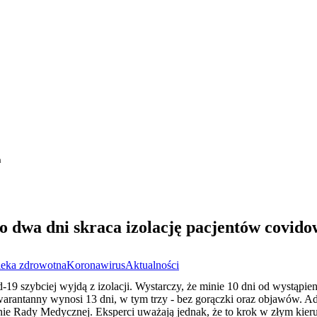
h
o dwa dni skraca izolację pacjentów covid
eka zdrowotna
Koronawirus
Aktualności
19 szybciej wyjdą z izolacji. Wystarczy, że minie 10 dni od wystąpie
arantanny wynosi 13 dni, w tym trzy - bez gorączki oraz objawów. Ad
enie Rady Medycznej. Eksperci uważają jednak, że to krok w złym kieru