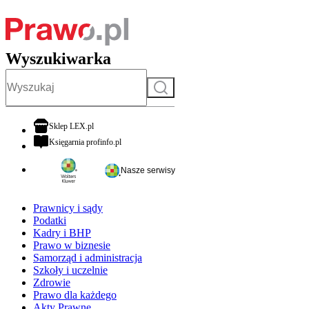
Wyszukiwarka
Szukaj
otwiera się w nowej karcie
Sklep LEX.pl
otwiera się w nowej karcie
Księgarnia profinfo.pl
Nasze serwisy
Prawnicy i sądy
Podatki
Kadry i BHP
Prawo w biznesie
Samorząd i administracja
Szkoły i uczelnie
Zdrowie
Prawo dla każdego
Akty Prawne