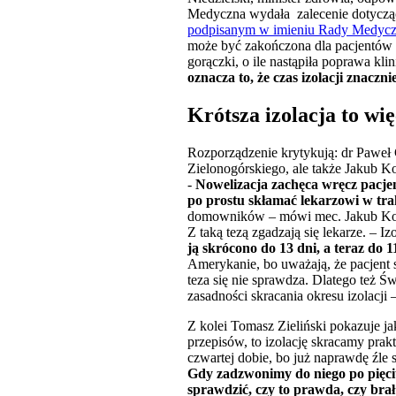
Medyczna wydała zalecenie dotyczące
podpisanym w imieniu Rady Medyczn
może być zakończona dla pacjentów 
gorączki, o ile nastąpiła poprawa kli
oznacza to, że czas izolacji znaczn
Krótsza izolacja to wi
Rozporządzenie krytykują: dr Paweł 
Zielonogórskiego, ale także Jakub 
-
Nowelizacja zachęca wręcz pacjen
po prostu skłamać lekarzowi w tr
domowników – mówi mec. Jakub Ko
Z taką tezą zgadzają się lekarze. – Iz
ją skrócono do 13 dni, a teraz do
Amerykanie, bo uważają, że pacjent s
teza się nie sprawdza. Dlatego też Ś
zasadności skracania okresu izolacji
Z kolei Tomasz Zieliński pokazuje j
przepisów, to izolację skracamy pra
czwartej dobie, bo już naprawdę źle
Gdy zadzwonimy do niego po pięciu
sprawdzić, czy to prawda, czy brał