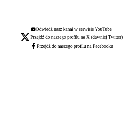
Odwiedź nasz kanał w serwisie YouTube
Youtube - otwiera się w nowej karcie
Przejdź do naszego profilu na X (dawniej Twitter)
X - otwiera się w nowej karcie
Przejdź do naszego profilu na Facebooku
Facebook - otwiera się w nowej karcie