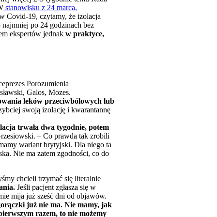
 W
stanowisku z 24 marca,
w Covid-19, czytamy, że izolacja
 najmniej po 24 godzinach bez
aniem ekspertów jednak
w praktyce,
iceprezes Porozumienia
sławski, Galos, Mozes.
osowania leków przeciwbólowych lub
zybciej swoją izolację i kwarantannę
lacja trwała dwa tygodnie, potem
zesiowski. – Co prawda tak zrobili
mamy wariant brytyjski. Dla niego ta
iska. Nie ma zatem zgodności, co do
y chcieli trzymać się literalnie
ania.
Jeśli pacjent zgłasza się w
mie mija już sześć dni od objawów.
gorączki już nie ma. Nie mamy, jak
za pierwszym razem, to nie możemy