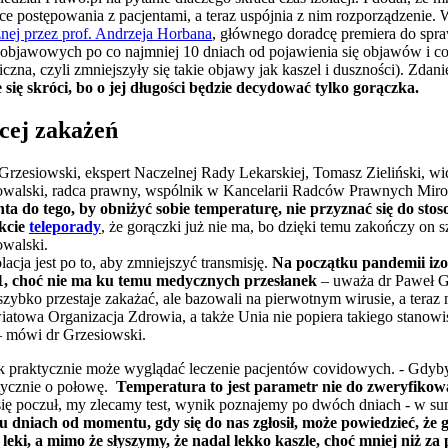
 postępowania z pacjentami, a teraz uspójnia z nim rozporządzenie.
ej przez prof. Andrzeja Horbana
, głównego doradcę premiera do spra
objawowych po co najmniej 10 dniach od pojawienia się objawów i co
niczna, czyli zmniejszyły się takie objawy jak kaszel i duszności). Zd
ie się skróci, bo o jej długości będzie decydować tylko gorączka.
ęcej zakażeń
Grzesiowski, ekspert Naczelnej Rady Lekarskiej, Tomasz Zieliński, w
Kowalski, radca prawny, wspólnik w Kancelarii Radców Prawnych Miro
ta do tego, by obniżyć sobie temperaturę, nie przyznać się do st
akcie
teleporady
, że gorączki już nie ma, bo dzięki temu zakończy on s
walski.
olacja jest po to, aby zmniejszyć transmisję.
Na początku pandemii izo
 11, choć nie ma ku temu medycznych przesłanek
– uważa dr Paweł Gr
zybko przestaje zakażać, ale bazowali na pierwotnym wirusie, a teraz 
wiatowa Organizacja Zdrowia, a także Unia nie popiera takiego stanow
 – mówi dr Grzesiowski.
ak praktycznie może wyglądać leczenie pacjentów covidowych. - Gdybyśm
ktycznie o połowę.
Temperatura to jest parametr nie do zweryfikow
 się poczuł, my zlecamy test, wynik poznajemy po dwóch dniach - w su
 dniach od momentu, gdy się do nas zgłosił, może powiedzieć, że 
 leki, a mimo że słyszymy, że nadal lekko kaszle, choć mniej niż 