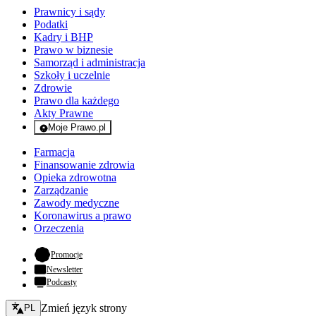
Prawnicy i sądy
Podatki
Kadry i BHP
Prawo w biznesie
Samorząd i administracja
Szkoły i uczelnie
Zdrowie
Prawo dla każdego
Akty Prawne
Moje Prawo.pl
- rejestracja i logowanie do serwisu
Farmacja
Finansowanie zdrowia
Opieka zdrowotna
Zarządzanie
Zawody medyczne
Koronawirus a prawo
Orzeczenia
- otwiera się w nowej karcie
Promocje
Newsletter
Podcasty
Zmień język - bieżący:
Zmień język strony
PL