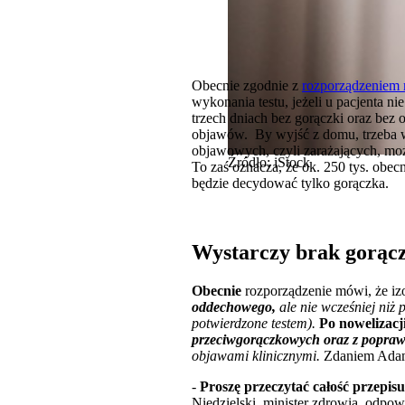
Obecnie zgodnie z
rozporządzeniem 
wykonania testu, jeżeli u pacjenta 
trzech dniach bez gorączki oraz bez 
objawów. By wyjść z domu, trzeba wię
objawowych, czyli zarażających, moż
Źródło: iStock
To zaś oznacza, że ok. 250 tys. obec
będzie decydować tylko gorączka.
Wystarczy brak gorączk
Obecnie
rozporządzenie mówi, że iz
oddechowego,
ale nie wcześniej niż
potwierdzone testem).
Po nowelizacj
przeciwgorączkowych oraz z popraw
objawami klinicznymi.
Zdaniem Adama
-
Proszę przeczytać całość przepisu
Niedzielski, minister zdrowia, odpowi