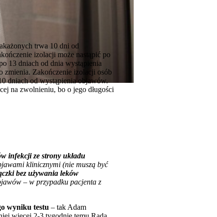
akażonych trwa 10 dni od
kończenie izolacji może nastąpić po
 po 13 dniach od dnia wystąpienia
o zmienia. Zakończenie izolacji osób
 10 dniach od wystąpienia objawów.
cej na zwolnieniu, bo o jego długości
w infekcji ze strony układu
bjawami klinicznymi (nie muszą być
ączki bez używania leków
 objawów – w przypadku pacjenta z
go wyniku testu
– tak Adam
mniej więcej 2-3 tygodnie temu Rada