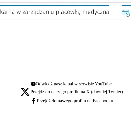
Odwiedź nasz kanał w serwisie YouTube
Youtube - otwiera się w nowej karcie
Przejdź do naszego profilu na X (dawniej Twitter)
X - otwiera się w nowej karcie
Przejdź do naszego profilu na Facebooku
Facebook - otwiera się w nowej karcie