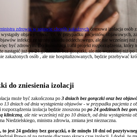
ministra zdrowia w sprawie chorób zakaźnych
domowa izolacja osób z
nie wystąpiły objawy Covid-19. W przypadku pacjentów objawowych, za
objawów infekcji ze strony układu oddechowego, ale nie wcześniej niż
c być zdrowym. Do konsultacji trafił projekt rozporządzenia, który t
e nastąpić już po 24 godzinach bez gorączki, ale nie wcześniej niż po
nie zakażonych osób , ale nie hospitalizowanych, będzie przebywać kró
i do zniesienia izolacji
olacja może być zakończona po
3 dniach bez gorączki oraz bez objawó
 po 13 dniach od dnia wystąpienia objawów - w przypadku pacjenta z o
i
rozporządzenia izolacja będzie znoszona po
po 24 godzinach bez gor
ą kliniczną
, ale nie wcześniej niż po 10 dniach, od dnia wystąpienia
 Niedzielskiego, ministra zdrowia, zmiana jest nieznaczna
.
, to jest 24 godziny bez gorączki, o ile minęło 10 dni od pozytywne
edział Prawo.pl na pytanie dlaczego skraca czas izolacji. I dodał, że 