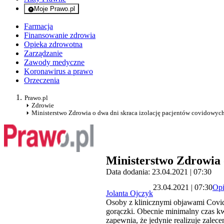
Moje Prawo.pl
- rejestracja i logowanie do serwisu
Farmacja
Finansowanie zdrowia
Opieka zdrowotna
Zarządzanie
Zawody medyczne
Koronawirus a prawo
Orzeczenia
Prawo.pl
Zdrowie
Ministerstwo Zdrowia o dwa dni skraca izolację pacjentów covidowyc
Ministerstwo Zdrowia 
Data dodania: 23.04.2021 | 07:30
23.04.2021 | 07:30
Opi
Jolanta Ojczyk
Osoby z klinicznymi objawami Covid-
gorączki. Obecnie minimalny czas kw
zapewnia, że jedynie realizuje zalec