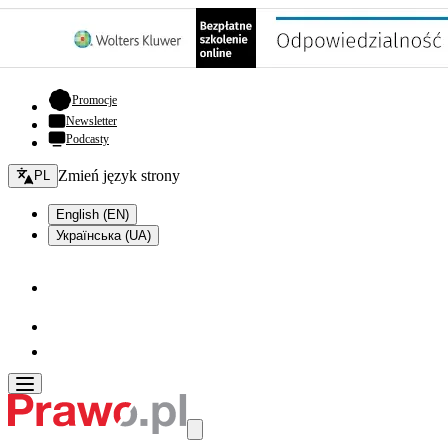
- otwiera się w nowej karcie
Promocje
Newsletter
Podcasty
Zmień język - bieżący:
Zmień język strony
PL
English (EN)
Українська (UA)