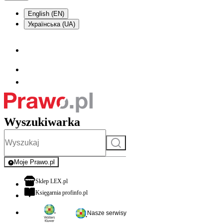
English (EN)
Українська (UA)
Wyszukiwarka
Szukaj
Moje Prawo.pl
- rejestracja i logowanie do serwisu
otwiera się w nowej karcie
Sklep LEX.pl
otwiera się w nowej karcie
Księgarnia profinfo.pl
Nasze serwisy