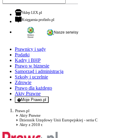
otwiera się w nowej karcie
Sklep LEX.pl
otwiera się w nowej karcie
Księgarnia profinfo.pl
Nasze serwisy
Prawnicy i sądy
Podatki
Kadry i BHP
Prawo w biznesie
Samorząd i administracja
Szkoły i uczelnie
Zdrowie
Prawo dla każdego
Akty Prawne
Moje Prawo.pl
- rejestracja i logowanie do serwisu
Prawo.pl
Akty Prawne
Dziennik Urzędowy Unii Europejskiej - seria C
Akty z 2010 r.