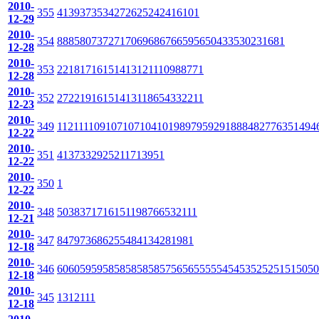
2010-
355
41
39
37
35
34
27
26
25
24
24
16
10
1
12-29
2010-
354
88
85
80
73
72
71
70
69
68
67
66
59
56
50
43
35
30
23
16
8
1
12-28
2010-
353
22
18
17
16
15
14
13
12
11
10
9
8
8
7
7
1
12-28
2010-
352
27
22
19
16
15
14
13
11
8
6
5
4
3
3
2
2
1
1
12-23
2010-
349
112
111
109
107
107
104
101
98
97
95
92
91
88
84
82
77
63
51
49
4
12-22
2010-
351
41
37
33
29
25
21
17
13
9
5
1
12-22
2010-
350
1
12-22
2010-
348
50
38
37
17
16
15
11
9
8
7
6
6
5
3
2
1
1
1
12-21
2010-
347
84
79
73
68
62
55
48
41
34
28
19
8
1
12-18
2010-
346
60
60
59
59
58
58
58
58
58
57
56
56
55
55
54
54
53
52
52
51
51
50
50
12-18
2010-
345
13
12
11
1
12-18