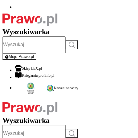
Wyszukiwarka
Szukaj
Moje Prawo.pl
- rejestracja i logowanie do serwisu
otwiera się w nowej karcie
Sklep LEX.pl
otwiera się w nowej karcie
Księgarnia profinfo.pl
Nasze serwisy
Wyszukiwarka
Szukaj