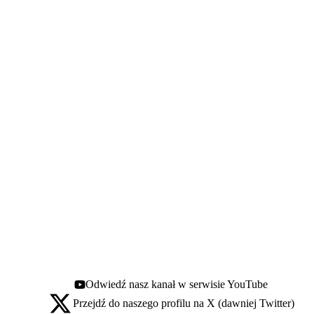
Odwiedź nasz kanał w serwisie YouTube
Youtube - otwiera się w nowej karcie
Przejdź do naszego profilu na X (dawniej Twitter)
X - otwiera się w nowej karcie