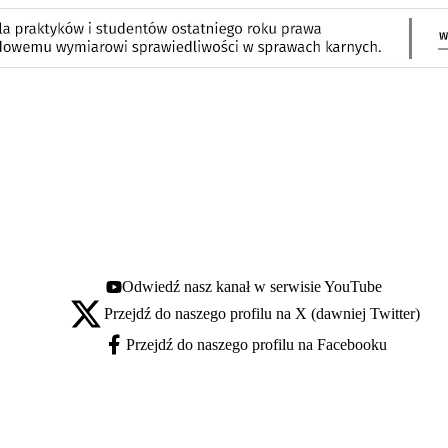
Odwiedź nasz kanał w serwisie YouTube
Youtube - otwiera się w nowej karcie
Przejdź do naszego profilu na X (dawniej Twitter)
X - otwiera się w nowej karcie
Przejdź do naszego profilu na Facebooku
Facebook - otwiera się w nowej karcie