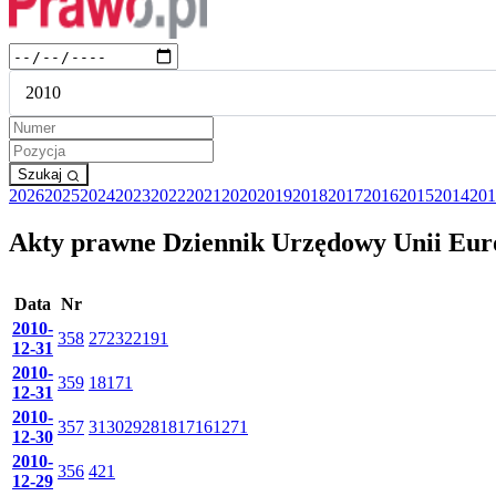
2010
Szukaj
2026
2025
2024
2023
2022
2021
2020
2019
2018
2017
2016
2015
2014
201
Akty prawne Dziennik Urzędowy Unii Europe
Data
Nr
2010-
358
27
23
22
19
1
12-31
2010-
359
18
17
1
12-31
2010-
357
31
30
29
28
18
17
16
12
7
1
12-30
2010-
356
42
1
12-29