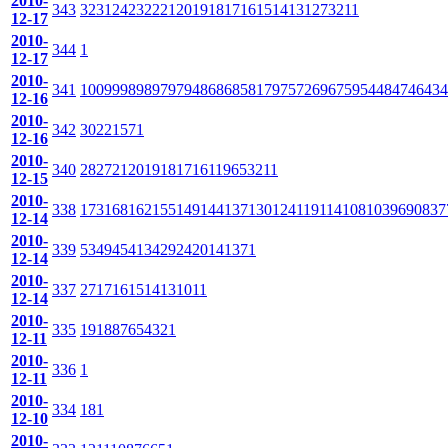
2010-
343
32
31
24
23
22
21
20
19
18
17
16
15
14
13
12
7
3
2
1
1
12-17
2010-
344
1
12-17
2010-
341
100
99
98
98
97
97
94
86
86
85
81
79
75
72
69
67
59
54
48
47
46
43
4
12-16
2010-
342
30
22
15
7
1
12-16
2010-
340
28
27
21
20
19
18
17
16
11
9
6
5
3
2
1
1
12-15
2010-
338
173
168
162
155
149
144
137
130
124
119
114
108
103
96
90
83
7
12-14
2010-
339
53
49
45
41
34
29
24
20
14
13
7
1
12-14
2010-
337
27
17
16
15
14
13
10
1
1
12-14
2010-
335
19
18
8
7
6
5
4
3
2
1
12-11
2010-
336
1
12-11
2010-
334
18
1
12-10
2010-