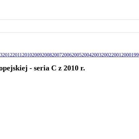
3
2012
2011
2010
2009
2008
2007
2006
2005
2004
2003
2002
2001
2000
199
jskiej - seria C z 2010 r.