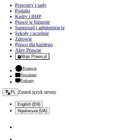
Prawnicy i sądy
Podatki
Kadry i BHP
Prawo w biznesie
Samorząd i administracja
Szkoły i uczelnie
Zdrowie
Prawo dla każdego
Akty Prawne
Moje Prawo.pl
- rejestracja i logowanie do serwisu
- otwiera się w nowej karcie
Promocje
Newsletter
Podcasty
Zmień język - bieżący:
Zmień język strony
PL
English (EN)
Українська (UA)