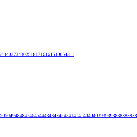
6
43
40
37
34
30
25
18
17
16
16
15
10
6
5
4
3
1
1
50
50
49
48
48
47
46
45
44
43
43
43
42
42
41
41
41
40
40
40
39
39
39
38
38
38
38
38