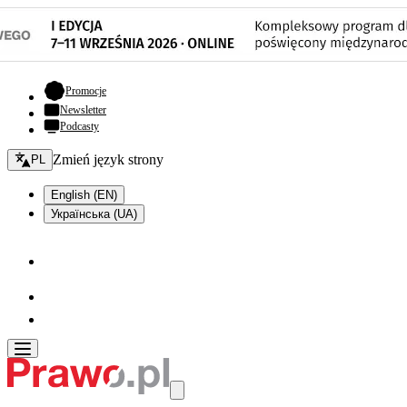
- otwiera się w nowej karcie
Promocje
Newsletter
Podcasty
Zmień język - bieżący:
Zmień język strony
PL
English (EN)
Українська (UA)