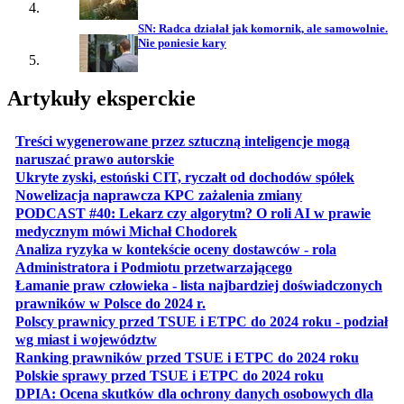
SN: Radca działał jak komornik, ale samowolnie.
Nie poniesie kary
Artykuły eksperckie
Treści wygenerowane przez sztuczną inteligencje mogą
otwiera się w nowej karcie
naruszać prawo autorskie
otwiera 
Ukryte zyski, estoński CIT, ryczałt od dochodów spółek
otwiera się w no
Nowelizacja naprawcza KPC zażalenia zmiany
PODCAST #40: Lekarz czy algorytm? O roli AI w prawie
otwiera się w nowej karcie
medycznym mówi Michał Chodorek
Analiza ryzyka w kontekście oceny dostawców - rola
otwiera się w nowe
Administratora i Podmiotu przetwarzającego
Łamanie praw człowieka - lista najbardziej doświadczonych
otwiera się w nowej karcie
prawników w Polsce do 2024 r.
Polscy prawnicy przed TSUE i ETPC do 2024 roku - podział
otwiera się w nowej karcie
wg miast i województw
otwiera
Ranking prawników przed TSUE i ETPC do 2024 roku
otwiera się w
Polskie sprawy przed TSUE i ETPC do 2024 roku
DPIA: Ocena skutków dla ochrony danych osobowych dla