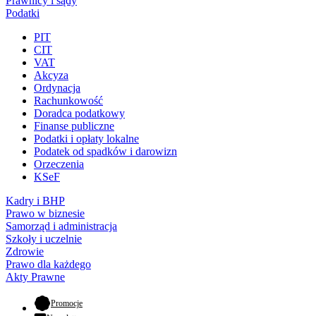
Prawnicy i sądy
Podatki
PIT
CIT
VAT
Akcyza
Ordynacja
Rachunkowość
Doradca podatkowy
Finanse publiczne
Podatki i opłaty lokalne
Podatek od spadków i darowizn
Orzeczenia
KSeF
Kadry i BHP
Prawo w biznesie
Samorząd i administracja
Szkoły i uczelnie
Zdrowie
Prawo dla każdego
Akty Prawne
- otwiera się w nowej karcie
Promocje