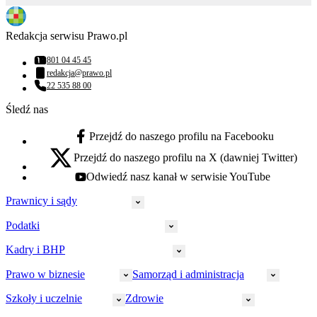
Redakcja serwisu Prawo.pl
801 04 45 45
Numer telefonu:
redakcja@prawo.pl
Adres email:
22 535 88 00
Numer telefonu:
Śledź nas
Przejdź do naszego profilu na Facebooku
facebook - otwiera się w nowej karcie
Przejdź do naszego profilu na X (dawniej Twitter)
x - otwiera się w nowej karcie
Odwiedź nasz kanał w serwisie YouTube
youtube - otwiera się w nowej karcie
Prawnicy i sądy
Podatki
Wymiar sprawiedliwości
Prawnicy
Kadry i BHP
PIT
Prokuratura
CIT
Prawo w biznesie
Samorząd i administracja
Policja
Prawo pracy
VAT
Rynek
HR
Szkoły i uczelnie
Zdrowie
Akcyza
Strefa aplikanta
Prawo gospodarcze
Samorząd terytorialny
BHP
Ordynacja
LegalTech