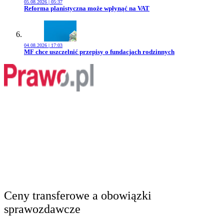
05.08.2026 | 05:37
Przejdź do artykułu:
Reforma planistyczna może wpłynąć na VAT
04.08.2026 | 17:03
Przejdź do artykułu:
MF chce uszczelnić przepisy o fundacjach rodzinnych
Ceny transferowe a obowiązki
sprawozdawcze