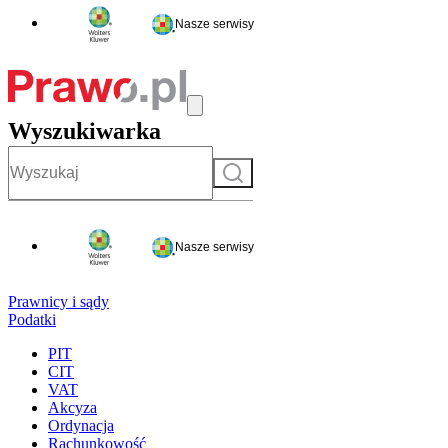
Nasze serwisy
Wyszukiwarka
Szukaj
Nasze serwisy
Prawnicy i sądy
Podatki
PIT
CIT
VAT
Akcyza
Ordynacja
Rachunkowość