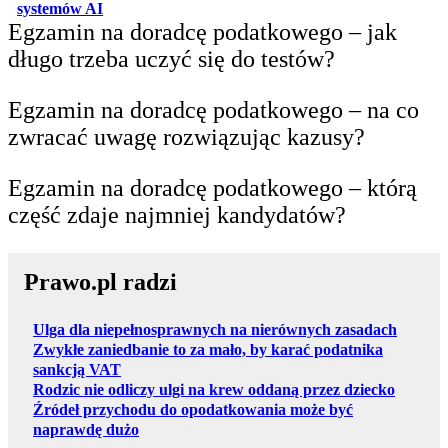
otwiera się w nowej karcie
systemów AI
Egzamin na doradcę podatkowego – jak
długo trzeba uczyć się do testów?
Egzamin na doradcę podatkowego – na co
zwracać uwagę rozwiązując kazusy?
Egzamin na doradcę podatkowego – którą
część zdaje najmniej kandydatów?
Prawo.pl radzi
Ulga dla niepełnosprawnych na nierównych zasadach
Zwykłe zaniedbanie to za mało, by karać podatnika
sankcją VAT
Rodzic nie odliczy ulgi na krew oddaną przez dziecko
Źródeł przychodu do opodatkowania może być
naprawdę dużo