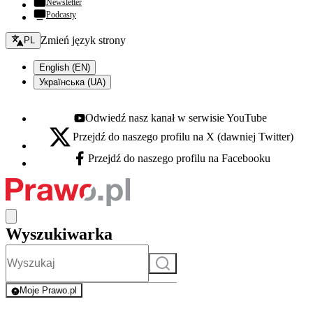
Newsletter
Podcasty
Zmień język - bieżący:
Zmień język strony
PL
English (EN)
Українська (UA)
Odwiedź nasz kanał w serwisie YouTube
Youtube - otwiera się w nowej karcie
Przejdź do naszego profilu na X (dawniej Twitter)
X - otwiera się w nowej karcie
Przejdź do naszego profilu na Facebooku
Facebook - otwiera się w nowej karcie
Wyszukiwarka
Szukaj
Moje Prawo.pl
- rejestracja i logowanie do serwisu