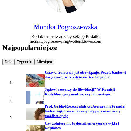
Monika Pogroszewska
Redaktor prowadzący sekcję Podatki
monika.pogroszewska@wolterskluwer.com
Najpopularniejsze
Najpopularniejsze wiadomości z
Najpopularniejsze wiadomości z
Najpopularniejsze wiadomości z
Dnia
Tygodnia
Miesiąca
Ustawa frankowa już obowiązuje. Pozew bankowi
doręczony, rat kredytu nie trzeba płacić
Sądowi asesorzy do likwidacji? W Komisji
Kodyfikacyjnej analiza, czy ich zastąpić
Prof. Gajda-Roszczynialska: Asesura może nadal
budzić wątpliwości konstytucyjne, rozważamy
możliwe opcje
Czy żołnierz może dostać emeryturę zwykłą i
wojskową