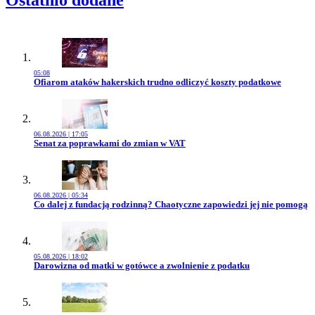
05:08
Przejdź do artykułu:
Ofiarom ataków hakerskich trudno odliczyć koszty podatkowe
06.08.2026 | 17:05
Przejdź do artykułu:
Senat za poprawkami do zmian w VAT
06.08.2026 | 05:34
Przejdź do artykułu:
Co dalej z fundacją rodzinną? Chaotyczne zapowiedzi jej nie pomogą
05.08.2026 | 18:02
Przejdź do artykułu:
Darowizna od matki w gotówce a zwolnienie z podatku