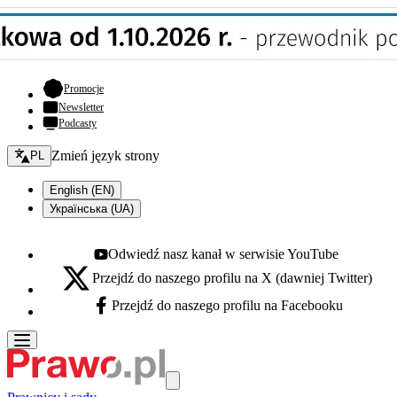
- otwiera się w nowej karcie
Promocje
Newsletter
Podcasty
Zmień język - bieżący:
Zmień język strony
PL
English (EN)
Українська (UA)
Odwiedź nasz kanał w serwisie YouTube
Youtube - otwiera się w nowej karcie
Przejdź do naszego profilu na X (dawniej Twitter)
X - otwiera się w nowej karcie
Przejdź do naszego profilu na Facebooku
Facebook - otwiera się w nowej karcie