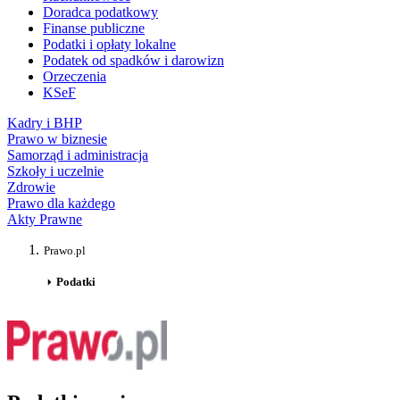
Doradca podatkowy
Finanse publiczne
Podatki i opłaty lokalne
Podatek od spadków i darowizn
Orzeczenia
KSeF
Kadry i BHP
Prawo w biznesie
Samorząd i administracja
Szkoły i uczelnie
Zdrowie
Prawo dla każdego
Akty Prawne
Prawo.pl
Podatki