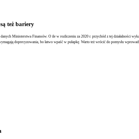
są też bariery
 danych Ministerstwa Finansów. O ile w rozliczeniu za 2020 r. przychód z tej działalności wykaz
isy wymagają doprecyzowania, bo łatwo wpaść w pułapkę. Warto też wrócić do pomysłu wprowad
a