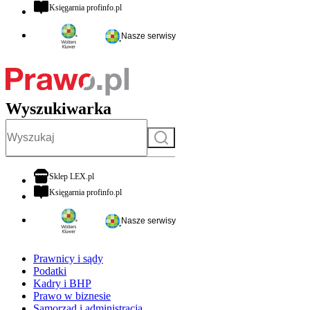
otwiera się w nowej karcie
Księgarnia profinfo.pl
Nasze serwisy
Wyszukiwarka
Szukaj
otwiera się w nowej karcie
Sklep LEX.pl
otwiera się w nowej karcie
Księgarnia profinfo.pl
Nasze serwisy
Prawnicy i sądy
Podatki
Kadry i BHP
Prawo w biznesie
Samorząd i administracja