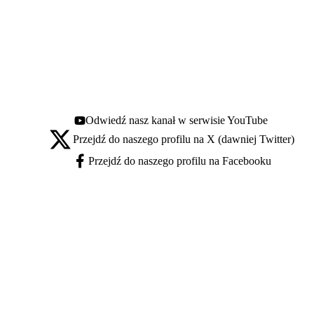
Odwiedź nasz kanał w serwisie YouTube
Youtube - otwiera się w nowej karcie
Przejdź do naszego profilu na X (dawniej Twitter)
X - otwiera się w nowej karcie
Przejdź do naszego profilu na Facebooku
Facebook - otwiera się w nowej karcie