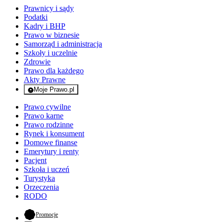
Prawnicy i sądy
Podatki
Kadry i BHP
Prawo w biznesie
Samorząd i administracja
Szkoły i uczelnie
Zdrowie
Prawo dla każdego
Akty Prawne
Moje Prawo.pl
- rejestracja i logowanie do serwisu
Prawo cywilne
Prawo karne
Prawo rodzinne
Rynek i konsument
Domowe finanse
Emerytury i renty
Pacjent
Szkoła i uczeń
Turystyka
Orzeczenia
RODO
- otwiera się w nowej karcie
Promocje