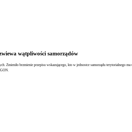
rozwiewa wątpliwości samorządów
ych. Zmieniło brzmienie przepisu wskazującego, kto w jednostce samorządu terytorialnego ma 
, które posiadają REGON.