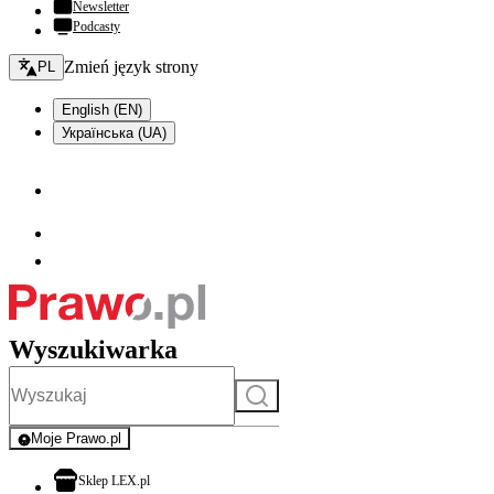
Newsletter
Podcasty
Zmień język - bieżący:
Zmień język strony
PL
English (EN)
Українська (UA)
Wyszukiwarka
Szukaj
Moje Prawo.pl
- rejestracja i logowanie do serwisu
otwiera się w nowej karcie
Sklep LEX.pl