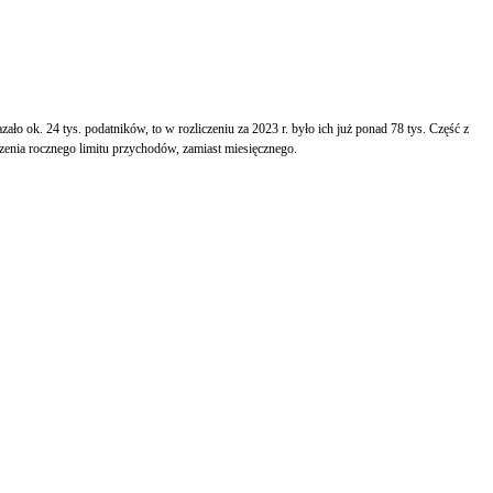
ało ok. 24 tys. podatników, to w rozliczeniu za 2023 r. było ich już ponad 78 tys. Część z
zenia rocznego limitu przychodów, zamiast miesięcznego.