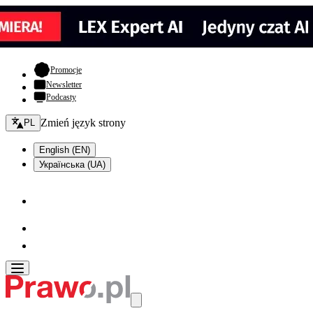
- otwiera się w nowej karcie
Promocje
Newsletter
Podcasty
Zmień język - bieżący:
Zmień język strony
PL
English (EN)
Українська (UA)