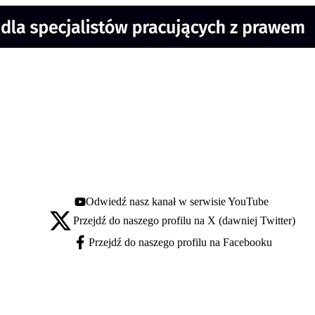
Odwiedź nasz kanał w serwisie YouTube
Youtube - otwiera się w nowej karcie
Przejdź do naszego profilu na X (dawniej Twitter)
X - otwiera się w nowej karcie
Przejdź do naszego profilu na Facebooku
Facebook - otwiera się w nowej karcie