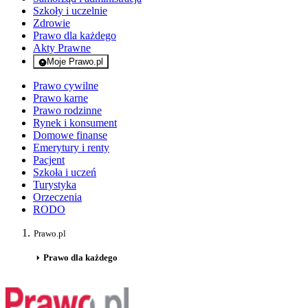
Szkoły i uczelnie
Zdrowie
Prawo dla każdego
Akty Prawne
Moje Prawo.pl
- rejestracja i logowanie do serwisu
Prawo cywilne
Prawo karne
Prawo rodzinne
Rynek i konsument
Domowe finanse
Emerytury i renty
Pacjent
Szkoła i uczeń
Turystyka
Orzeczenia
RODO
Prawo.pl
Prawo dla każdego