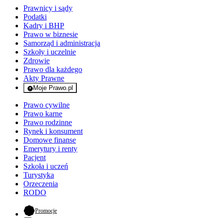
Prawnicy i sądy
Podatki
Kadry i BHP
Prawo w biznesie
Samorząd i administracja
Szkoły i uczelnie
Zdrowie
Prawo dla każdego
Akty Prawne
Moje Prawo.pl
- rejestracja i logowanie do serwisu
Prawo cywilne
Prawo karne
Prawo rodzinne
Rynek i konsument
Domowe finanse
Emerytury i renty
Pacjent
Szkoła i uczeń
Turystyka
Orzeczenia
RODO
- otwiera się w nowej karcie
Promocje