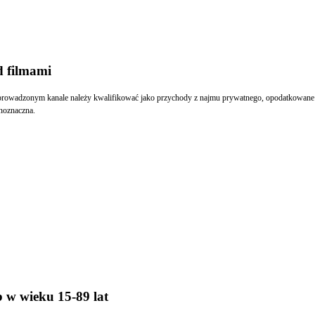
d filmami
ie prowadzonym kanale należy kwalifikować jako przychody z najmu prywatnego, opodatkowan
dnoznaczna.
 w wieku 15-89 lat