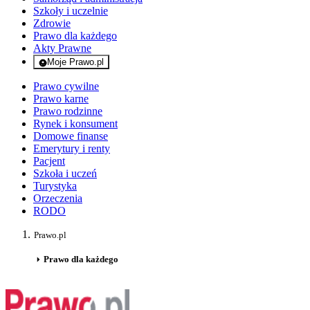
Szkoły i uczelnie
Zdrowie
Prawo dla każdego
Akty Prawne
Moje Prawo.pl
- rejestracja i logowanie do serwisu
Prawo cywilne
Prawo karne
Prawo rodzinne
Rynek i konsument
Domowe finanse
Emerytury i renty
Pacjent
Szkoła i uczeń
Turystyka
Orzeczenia
RODO
Prawo.pl
Prawo dla każdego