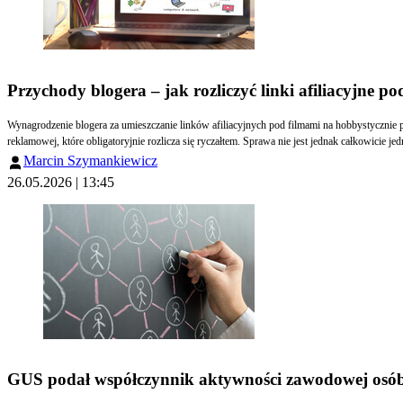
Przychody blogera – jak rozliczyć linki afiliacyjne po
Wynagrodzenie blogera za umieszczanie linków afiliacyjnych pod filmami na hobbystyczn
reklamowej, które obligatoryjnie rozlicza się ryczałtem. Sprawa nie jest jednak całkowicie je
Marcin Szymankiewicz
26.05.2026 | 13:45
GUS podał współczynnik aktywności zawodowej osób