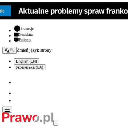
- otwiera się w nowej karcie
Promocje
Newsletter
Podcasty
Zmień język - bieżący:
Zmień język strony
PL
English (EN)
Українська (UA)