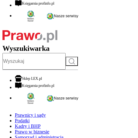
otwiera się w nowej karcie
Księgarnia profinfo.pl
Nasze serwisy
Wyszukiwarka
Szukaj
otwiera się w nowej karcie
Sklep LEX.pl
otwiera się w nowej karcie
Księgarnia profinfo.pl
Nasze serwisy
Prawnicy i sądy
Podatki
Kadry i BHP
Prawo w biznesie
Samorząd i administracja