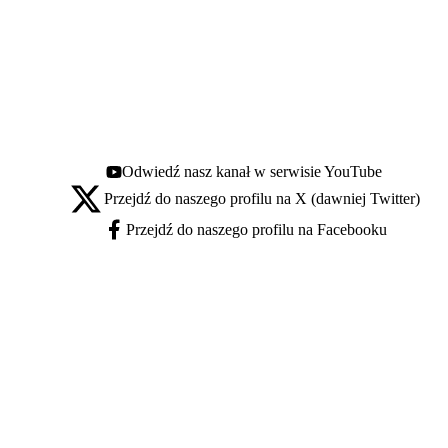
Odwiedź nasz kanał w serwisie YouTube
Youtube - otwiera się w nowej karcie
Przejdź do naszego profilu na X (dawniej Twitter)
X - otwiera się w nowej karcie
Przejdź do naszego profilu na Facebooku
Facebook - otwiera się w nowej karcie