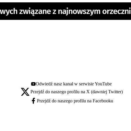
Odwiedź nasz kanał w serwisie YouTube
Youtube - otwiera się w nowej karcie
Przejdź do naszego profilu na X (dawniej Twitter)
X - otwiera się w nowej karcie
Przejdź do naszego profilu na Facebooku
Facebook - otwiera się w nowej karcie