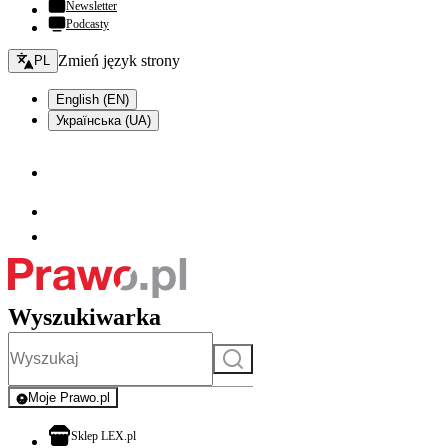
Newsletter
Podcasty
Zmień język - bieżący:
Zmień język strony
PL
English (EN)
Українська (UA)
Wyszukiwarka
Szukaj
Moje Prawo.pl
- rejestracja i logowanie do serwisu
otwiera się w nowej karcie
Sklep LEX.pl