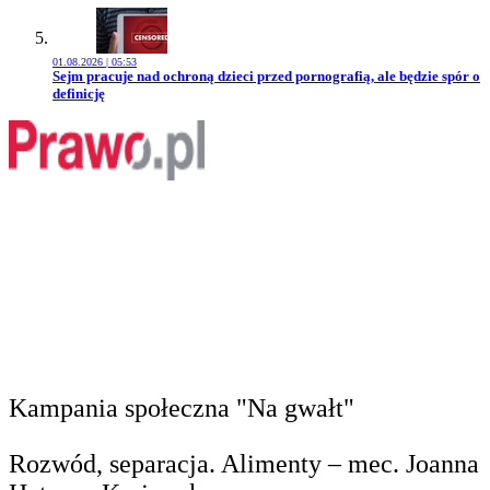
01.08.2026 | 05:53
Przejdź do artykułu:
Sejm pracuje nad ochroną dzieci przed pornografią, ale będzie spór o
definicję
Kampania społeczna "Na gwałt"
Rozwód, separacja. Alimenty – mec. Joanna