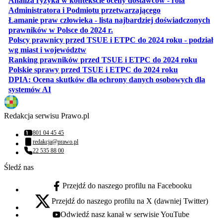
Analiza ryzyka w kontekście oceny dostawców - rola
otwiera się w nowe
Administratora i Podmiotu przetwarzającego
Łamanie praw człowieka - lista najbardziej doświadczonych
otwiera się w nowej karcie
prawników w Polsce do 2024 r.
Polscy prawnicy przed TSUE i ETPC do 2024 roku - podział
otwiera się w nowej karcie
wg miast i województw
otwiera
Ranking prawników przed TSUE i ETPC do 2024 roku
otwiera się w
Polskie sprawy przed TSUE i ETPC do 2024 roku
DPIA: Ocena skutków dla ochrony danych osobowych dla
otwiera się w nowej karcie
systemów AI
Redakcja serwisu Prawo.pl
801 04 45 45
Numer telefonu:
redakcja@prawo.pl
Adres email:
22 535 88 00
Numer telefonu:
Śledź nas
Przejdź do naszego profilu na Facebooku
facebook - otwiera się w nowej karcie
Przejdź do naszego profilu na X (dawniej Twitter)
x - otwiera się w nowej karcie
Odwiedź nasz kanał w serwisie YouTube
youtube - otwiera się w nowej karcie