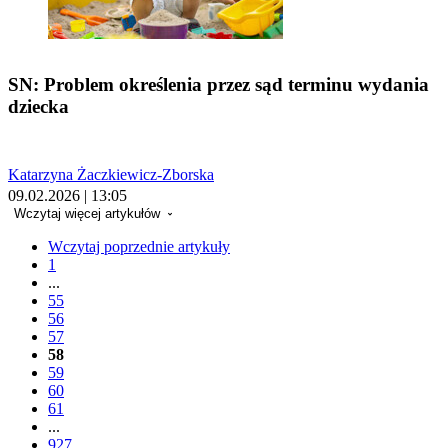
SN: Problem określenia przez sąd terminu wydania
dziecka
Katarzyna Żaczkiewicz-Zborska
09.02.2026 | 13:05
Wczytaj więcej artykułów
Wczytaj poprzednie artykuły
1
...
55
56
57
58
59
60
61
...
927