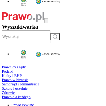
Nasze serwisy
Wyszukiwarka
Szukaj
Nasze serwisy
Prawnicy i sądy
Podatki
Kadry i BHP
Prawo w biznesie
Samorząd i administracja
Szkoły i uczelnie
Zdrowie
Prawo dla każdego
Prawo cywilne