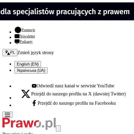
- otwiera się w nowej karcie
Promocje
Newsletter
Podcasty
Zmień język - bieżący:
Zmień język strony
PL
English (EN)
Українська (UA)
Odwiedź nasz kanał w serwisie YouTube
Youtube - otwiera się w nowej karcie
Przejdź do naszego profilu na X (dawniej Twitter)
X - otwiera się w nowej karcie
Przejdź do naszego profilu na Facebooku
Facebook - otwiera się w nowej karcie