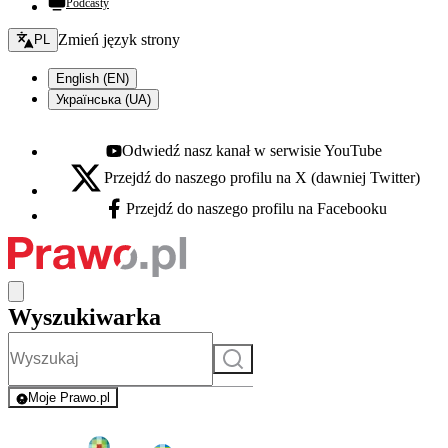
Podcasty
Zmień język - bieżący:
Zmień język strony
PL
English (EN)
Українська (UA)
Odwiedź nasz kanał w serwisie YouTube
Youtube - otwiera się w nowej karcie
Przejdź do naszego profilu na X (dawniej Twitter)
X - otwiera się w nowej karcie
Przejdź do naszego profilu na Facebooku
Facebook - otwiera się w nowej karcie
Wyszukiwarka
Szukaj
Moje Prawo.pl
- rejestracja i logowanie do serwisu