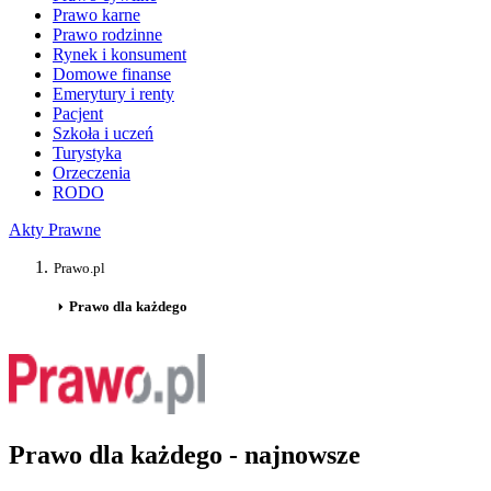
Prawo karne
Prawo rodzinne
Rynek i konsument
Domowe finanse
Emerytury i renty
Pacjent
Szkoła i uczeń
Turystyka
Orzeczenia
RODO
Akty Prawne
Prawo.pl
Prawo dla każdego
Prawo dla każdego - najnowsze