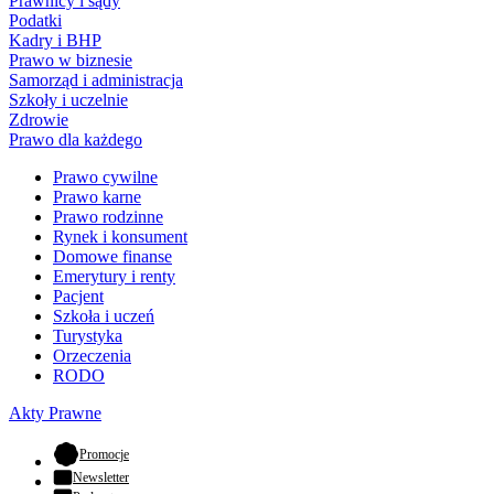
Prawnicy i sądy
Podatki
Kadry i BHP
Prawo w biznesie
Samorząd i administracja
Szkoły i uczelnie
Zdrowie
Prawo dla każdego
Prawo cywilne
Prawo karne
Prawo rodzinne
Rynek i konsument
Domowe finanse
Emerytury i renty
Pacjent
Szkoła i uczeń
Turystyka
Orzeczenia
RODO
Akty Prawne
- otwiera się w nowej karcie
Promocje
Newsletter