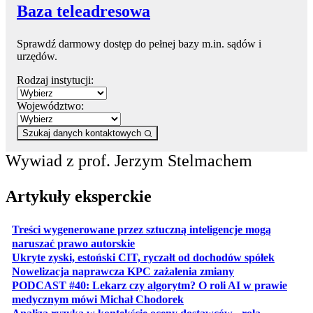
Baza teleadresowa
Sprawdź darmowy dostęp do pełnej bazy m.in. sądów i
urzędów.
Rodzaj instytucji:
Województwo:
Szukaj danych kontaktowych
Wywiad z prof. Jerzym Stelmachem
Artykuły eksperckie
Treści wygenerowane przez sztuczną inteligencje mogą
otwiera się w nowej karcie
naruszać prawo autorskie
otwiera 
Ukryte zyski, estoński CIT, ryczałt od dochodów spółek
otwiera się w no
Nowelizacja naprawcza KPC zażalenia zmiany
PODCAST #40: Lekarz czy algorytm? O roli AI w prawie
otwiera się w nowej karcie
medycznym mówi Michał Chodorek