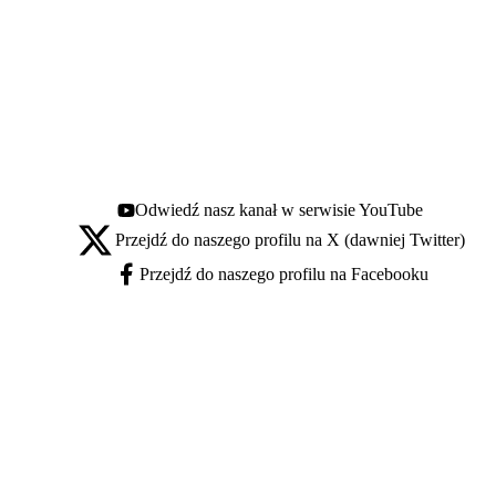
Odwiedź nasz kanał w serwisie YouTube
Youtube - otwiera się w nowej karcie
Przejdź do naszego profilu na X (dawniej Twitter)
X - otwiera się w nowej karcie
Przejdź do naszego profilu na Facebooku
Facebook - otwiera się w nowej karcie