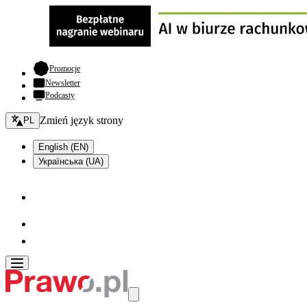
- otwiera się w nowej karcie
Promocje
Newsletter
Podcasty
Zmień język - bieżący:
Zmień język strony
PL
English (EN)
Українська (UA)