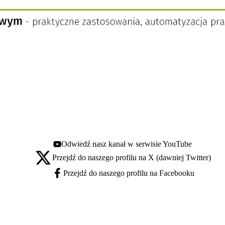
Odwiedź nasz kanał w serwisie YouTube
Youtube - otwiera się w nowej karcie
Przejdź do naszego profilu na X (dawniej Twitter)
X - otwiera się w nowej karcie
Przejdź do naszego profilu na Facebooku
Facebook - otwiera się w nowej karcie