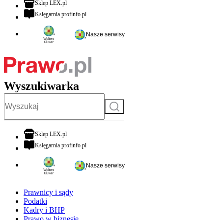
otwiera się w nowej karcie
Sklep LEX.pl
otwiera się w nowej karcie
Księgarnia profinfo.pl
Nasze serwisy
Wyszukiwarka
Szukaj
otwiera się w nowej karcie
Sklep LEX.pl
otwiera się w nowej karcie
Księgarnia profinfo.pl
Nasze serwisy
Prawnicy i sądy
Podatki
Kadry i BHP
Prawo w biznesie