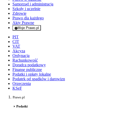
Samorząd i administracja
Szkoły i uczelnie
Zdrowie
Prawo dla każdego
Akty Prawne
Moje Prawo.pl
- rejestracja i logowanie do serwisu
PIT
CIT
VAT
Akcyza
Ordynacja
Rachunkowość
Doradca podatkowy
Finanse publiczne
Podatki i opłaty lokalne
Podatek od spadków i darowizn
Orzeczenia
KSeF
Prawo.pl
Podatki