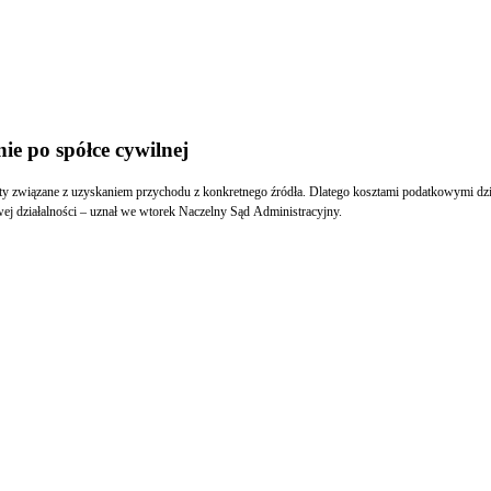
e po spółce cywilnej
ty związane z uzyskaniem przychodu z konkretnego źródła. Dlatego kosztami podatkowymi dzia
wej działalności – uznał we wtorek Naczelny Sąd Administracyjny.