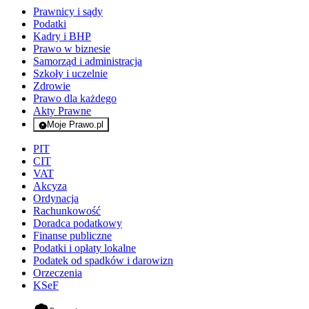
Prawnicy i sądy
Podatki
Kadry i BHP
Prawo w biznesie
Samorząd i administracja
Szkoły i uczelnie
Zdrowie
Prawo dla każdego
Akty Prawne
Moje Prawo.pl
- rejestracja i logowanie do serwisu
PIT
CIT
VAT
Akcyza
Ordynacja
Rachunkowość
Doradca podatkowy
Finanse publiczne
Podatki i opłaty lokalne
Podatek od spadków i darowizn
Orzeczenia
KSeF