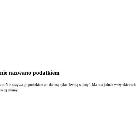
j nie nazwano podatkiem
ne. Nie nazywa go podatkiem ani daniną, tyko "kwotą wpłaty". Ma ona jednak wszystkie cech
a tej daniny.