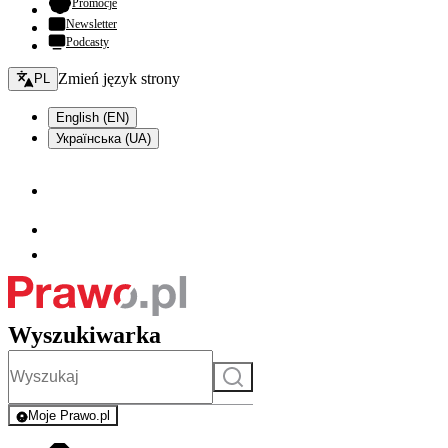
- otwiera się w nowej karcie
Promocje
Newsletter
Podcasty
Zmień język - bieżący:
Zmień język strony
PL
English (EN)
Українська (UA)
Wyszukiwarka
Szukaj
Moje Prawo.pl
- rejestracja i logowanie do serwisu