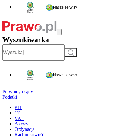
Nasze serwisy
Wyszukiwarka
Szukaj
Nasze serwisy
Prawnicy i sądy
Podatki
PIT
CIT
VAT
Akcyza
Ordynacja
Rachunkowość