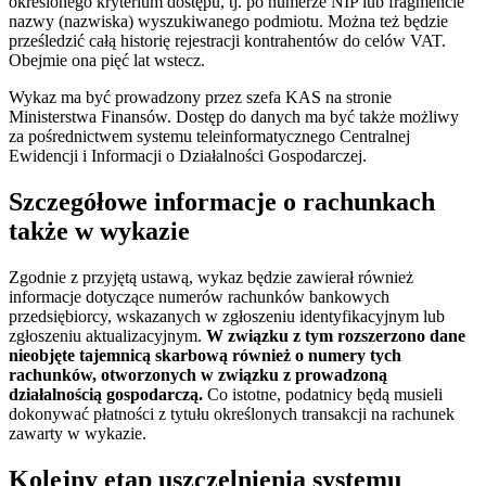
określonego kryterium dostępu, tj. po numerze NIP lub fragmencie
nazwy (nazwiska) wyszukiwanego podmiotu. Można też będzie
prześledzić całą historię rejestracji kontrahentów do celów VAT.
Obejmie ona pięć lat wstecz.
Wykaz ma być prowadzony przez szefa KAS na stronie
Ministerstwa Finansów. Dostęp do danych ma być także możliwy
za pośrednictwem systemu teleinformatycznego Centralnej
Ewidencji i Informacji o Działalności Gospodarczej.
Szczegółowe informacje o rachunkach
także w wykazie
Zgodnie z przyjętą ustawą, wykaz będzie zawierał również
informacje dotyczące numerów rachunków bankowych
przedsiębiorcy, wskazanych w zgłoszeniu identyfikacyjnym lub
zgłoszeniu aktualizacyjnym.
W związku z tym rozszerzono dane
nieobjęte tajemnicą skarbową również o numery tych
rachunków, otworzonych w związku z prowadzoną
działalnością gospodarczą.
Co istotne, podatnicy będą musieli
dokonywać płatności z tytułu określonych transakcji na rachunek
zawarty w wykazie.
Kolejny etap uszczelnienia systemu