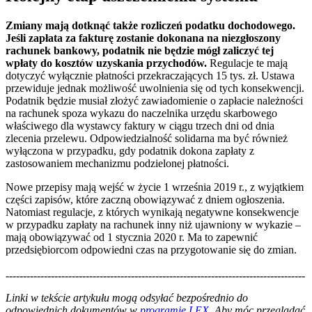
Zmiany mają dotknąć także rozliczeń podatku dochodowego.
Jeśli zapłata za fakturę zostanie dokonana na niezgłoszony
rachunek bankowy, podatnik nie będzie mógł zaliczyć tej
wpłaty do kosztów uzyskania przychodów.
Regulacje te mają
dotyczyć wyłącznie płatności przekraczających 15 tys. zł. Ustawa
przewiduje jednak możliwość uwolnienia się od tych konsekwencji.
Podatnik będzie musiał złożyć zawiadomienie o zapłacie należności
na rachunek spoza wykazu do naczelnika urzędu skarbowego
właściwego dla wystawcy faktury w ciągu trzech dni od dnia
zlecenia przelewu. Odpowiedzialność solidarna ma być również
wyłączona w przypadku, gdy podatnik dokona zapłaty z
zastosowaniem mechanizmu podzielonej płatności.
Nowe przepisy mają wejść w życie 1 września 2019 r., z wyjątkiem
części zapisów, które zaczną obowiązywać z dniem ogłoszenia.
Natomiast regulacje, z których wynikają negatywne konsekwencje
w przypadku zapłaty na rachunek inny niż ujawniony w wykazie –
mają obowiązywać od 1 stycznia 2020 r. Ma to zapewnić
przedsiębiorcom odpowiedni czas na przygotowanie się do zmian.
--------------------------------------------------------------------------------------
--------------------------------------------------------
Linki w tekście artykułu mogą odsyłać bezpośrednio do
odpowiednich dokumentów w
programie LEX
. Aby móc przeglądać