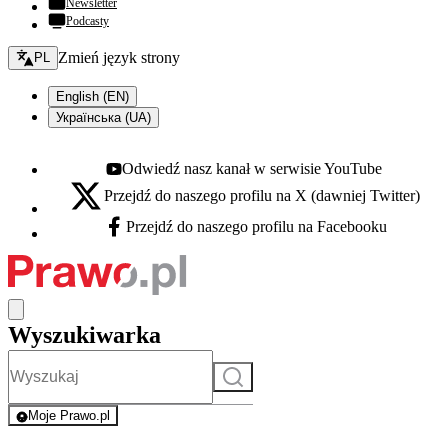
Newsletter
Podcasty
Zmień język - bieżący:
Zmień język strony
PL
English (EN)
Українська (UA)
Odwiedź nasz kanał w serwisie YouTube
Youtube - otwiera się w nowej karcie
Przejdź do naszego profilu na X (dawniej Twitter)
X - otwiera się w nowej karcie
Przejdź do naszego profilu na Facebooku
Facebook - otwiera się w nowej karcie
Wyszukiwarka
Szukaj
Moje Prawo.pl
- rejestracja i logowanie do serwisu