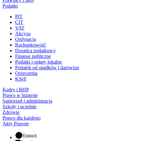
Prawnicy i sądy
Podatki
PIT
CIT
VAT
Akcyza
Ordynacja
Rachunkowość
Doradca podatkowy
Finanse publiczne
Podatki i opłaty lokalne
Podatek od spadków i darowizn
Orzeczenia
KSeF
Kadry i BHP
Prawo w biznesie
Samorząd i administracja
Szkoły i uczelnie
Zdrowie
Prawo dla każdego
Akty Prawne
- otwiera się w nowej karcie
Promocje