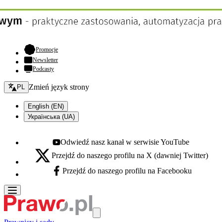
- otwiera się w nowej karcie
Promocje
Newsletter
Podcasty
Zmień język - bieżący:
Zmień język strony
PL
English (EN)
Українська (UA)
Odwiedź nasz kanał w serwisie YouTube
Youtube - otwiera się w nowej karcie
Przejdź do naszego profilu na X (dawniej Twitter)
X - otwiera się w nowej karcie
Przejdź do naszego profilu na Facebooku
Facebook - otwiera się w nowej karcie