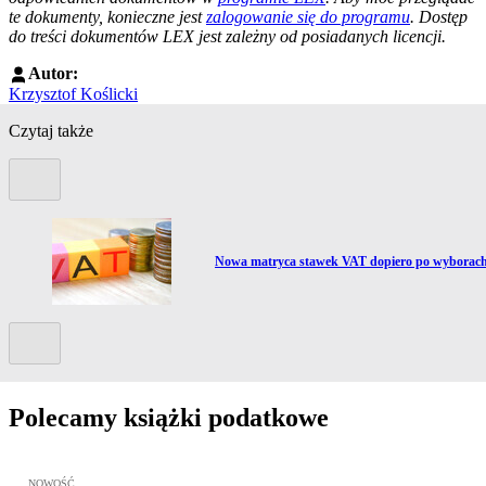
te dokumenty, konieczne jest
zalogowanie się do programu
. Dostęp
do treści dokumentów LEX jest zależny od posiadanych licencji.
Autor:
Krzysztof Koślicki
Czytaj także
Poprzedni slide
Przejdź do artykułu:
Nowa matryca stawek VAT dopiero po wyborac
Kolejny slide
Polecamy książki podatkowe
Przejdź do: JPK_VAT krok po kroku ebook, Patrycja Kubiesa - otw
NOWOŚĆ