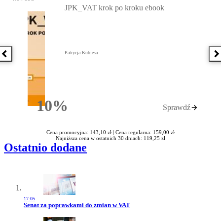
JPK_VAT krok po kroku ebook
Patrycja Kubiesa
Poprzednia książka
N
10%
Sprawdź
Rabatu
Cena promocyjna: 143,10 zł |
Cena regularna: 159,00 zł
Najniższa cena w ostatnich 30 dniach: 119,25 zł
Ostatnio dodane
17:05
Przejdź do artykułu:
Senat za poprawkami do zmian w VAT