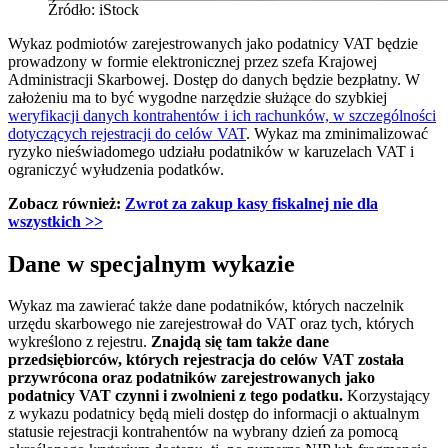
Źródło: iStock
Wykaz podmiotów zarejestrowanych jako podatnicy VAT będzie
prowadzony w formie elektronicznej przez szefa Krajowej
Administracji Skarbowej. Dostęp do danych będzie bezpłatny. W
założeniu ma to być wygodne narzędzie służące do szybkiej
weryfikacji danych kontrahentów i ich rachunków, w szczególności
dotyczących rejestracji do celów VAT
. Wykaz ma zminimalizować
ryzyko nieświadomego udziału podatników w karuzelach VAT i
ograniczyć wyłudzenia podatków.
Zobacz również:
Zwrot za zakup kasy fiskalnej nie dla
wszystkich
>>
Dane w specjalnym wykazie
Wykaz ma zawierać także dane podatników, których naczelnik
urzędu skarbowego nie zarejestrował do VAT oraz tych, których
wykreślono z rejestru.
Znajdą się tam także dane
przedsiębiorców, których rejestracja do celów VAT została
przywrócona oraz podatników zarejestrowanych jako
podatnicy VAT czynni i zwolnieni z tego podatku.
Korzystający
z wykazu podatnicy będą mieli dostęp do informacji o aktualnym
statusie rejestracji kontrahentów na wybrany dzień za pomocą