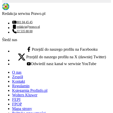
Redakcja serwisu Prawo.pl
801 04 45 45
Numer telefonu:
redakcja@prawo.pl
Adres email:
22 535 88 00
Numer telefonu:
Śledź nas
Przejdź do naszego profilu na Facebooku
facebook - otwiera się w nowej karcie
Przejdź do naszego profilu na X (dawniej Twitter)
x - otwiera się w nowej karcie
Odwiedź nasz kanał w serwisie YouTube
youtube - otwiera się w nowej karcie
O nas
Zespół
Kontakt
Regulamin
Księgarnia Profinfo.pl
Wolters Kluwer
FEPI
FPOP
Mapa strony