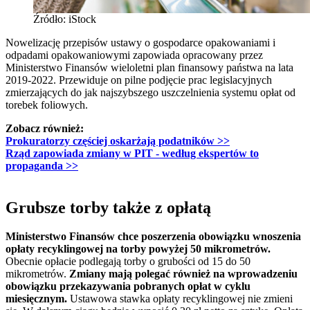
Źródło: iStock
Nowelizację przepisów ustawy o gospodarce opakowaniami i
odpadami opakowaniowymi zapowiada opracowany przez
Ministerstwo Finansów wieloletni plan finansowy państwa na lata
2019-2022. Przewiduje on pilne podjęcie prac legislacyjnych
zmierzających do jak najszybszego uszczelnienia systemu opłat od
torebek foliowych.
Zobacz również:
Prokuratorzy częściej oskarżają podatników
>>
Rząd zapowiada zmiany w PIT - według ekspertów to
propaganda
>>
Grubsze torby także z opłatą
Ministerstwo Finansów chce poszerzenia obowiązku wnoszenia
opłaty recyklingowej na torby powyżej 50 mikrometrów.
Obecnie opłacie podlegają torby o grubości od 15 do 50
mikrometrów.
Zmiany mają polegać również na wprowadzeniu
obowiązku przekazywania pobranych opłat w cyklu
miesięcznym.
Ustawowa stawka opłaty recyklingowej nie zmieni