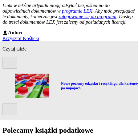
--------------------------------------------------------
Linki w tekście artykułu mogą odsyłać bezpośrednio do
odpowiednich dokumentów w
programie LEX
. Aby móc przeglądać
te dokumenty, konieczne jest
zalogowanie się do programu
. Dostęp
do treści dokumentów LEX jest zależny od posiadanych licencji.
Autor:
Krzysztof Koślicki
Czytaj także
Poprzedni slide
Przejdź do artykułu:
a
Nowe poziomy odzysku i recyklingu dla karton
po napojach
Kolejny slide
Polecamy książki podatkowe