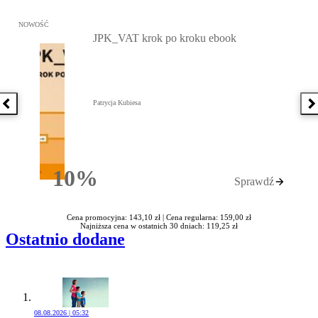
Przejdź do: JPK_VAT krok po kroku ebook, Patrycja Kubiesa - otw
NOWOŚĆ
JPK_VAT krok po kroku ebook
Patrycja Kubiesa
Poprzednia książka
N
10%
Sprawdź
Rabatu
Cena promocyjna: 143,10 zł |
Cena regularna: 159,00 zł
Najniższa cena w ostatnich 30 dniach: 119,25 zł
Ostatnio dodane
08.08.2026 | 05:32