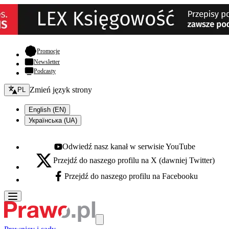
- otwiera się w nowej karcie
Promocje
Newsletter
Podcasty
Zmień język - bieżący:
Zmień język strony
PL
English (EN)
Українська (UA)
Odwiedź nasz kanał w serwisie YouTube
Youtube - otwiera się w nowej karcie
Przejdź do naszego profilu na X (dawniej Twitter)
X - otwiera się w nowej karcie
Przejdź do naszego profilu na Facebooku
Facebook - otwiera się w nowej karcie