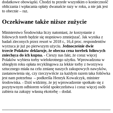
dodatkowe obowiązki. Chodzi tu przede wszystkim o konieczność
obliczania i wpłacania opłaty dwanaście razy w roku, a nie jak jest
to obecnie – raz.
Oczekiwane także niższe zużycie
Ministerstwo Środowiska liczy natomiast, że korzystanie z
foliowych toreb będzie się stopniowo zmniejszać. Jak wynika z
badań zleconych przez resort w 2018 r., 16,4 proc. respondentów
wyrzuca je już po pierwszym użyciu.
Jednocześnie dwie
trzecie Polaków deklaruje, że obecna cena torebek foliowych
zniechęca do ich kupna.
- Cieszy nas fakt, że coraz więcej
Polaków wybiera torby wielokrotnego użytku. Wprowadzona w
ubiegłym roku opłata recyklingowa za lekkie torby z tworzywa
sztucznego miała na celu zmianę naszych zakupowych nawyków,
zastanowienia się, czy rzeczywiście za każdym razem taka foliówka
jest nam potrzebna – podkreśla Henryk Kowalczyk, minister
środowiska. - Dziś widzimy, że jej wprowadzenie spotkało się z
pozytywnym odbiorem wśród społeczeństwa i coraz więcej osób
zabiera na zakupy własną ekotorbę – dodał.
--------------------------------------------------------------------------------------