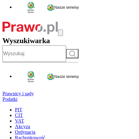
Nasze serwisy
Wyszukiwarka
Szukaj
Nasze serwisy
Prawnicy i sądy
Podatki
PIT
CIT
VAT
Akcyza
Ordynacja
Rachunkowość