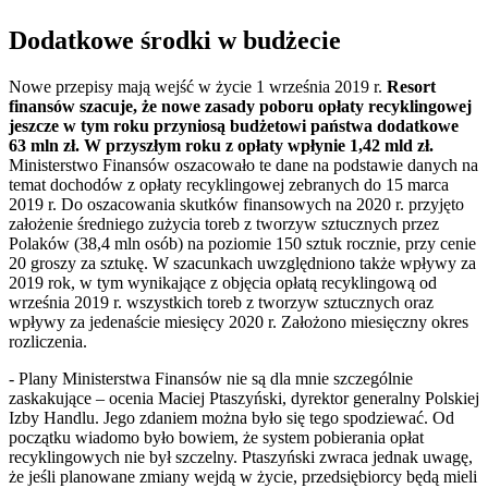
Dodatkowe środki w budżecie
Nowe przepisy mają wejść w życie 1 września 2019 r.
Resort
finansów szacuje, że nowe zasady poboru opłaty recyklingowej
jeszcze w tym roku przyniosą budżetowi państwa dodatkowe
63 mln zł. W przyszłym roku z opłaty wpłynie 1,42 mld zł.
Ministerstwo Finansów oszacowało te dane na podstawie danych na
temat dochodów z opłaty recyklingowej zebranych do 15 marca
2019 r. Do oszacowania skutków finansowych na 2020 r. przyjęto
założenie średniego zużycia toreb z tworzyw sztucznych przez
Polaków (38,4 mln osób) na poziomie 150 sztuk rocznie, przy cenie
20 groszy za sztukę. W szacunkach uwzględniono także wpływy za
2019 rok, w tym wynikające z objęcia opłatą recyklingową od
września 2019 r. wszystkich toreb z tworzyw sztucznych oraz
wpływy za jedenaście miesięcy 2020 r. Założono miesięczny okres
rozliczenia.
- Plany Ministerstwa Finansów nie są dla mnie szczególnie
zaskakujące – ocenia Maciej Ptaszyński, dyrektor generalny Polskiej
Izby Handlu. Jego zdaniem można było się tego spodziewać. Od
początku wiadomo było bowiem, że system pobierania opłat
recyklingowych nie był szczelny. Ptaszyński zwraca jednak uwagę,
że jeśli planowane zmiany wejdą w życie, przedsiębiorcy będą mieli