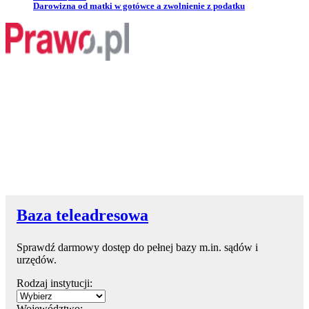
Przejdź do artykułu:
Darowizna od matki w gotówce a zwolnienie z podatku
Baza teleadresowa
Sprawdź darmowy dostęp do pełnej bazy m.in. sądów i
urzędów.
Rodzaj instytucji:
Województwo: