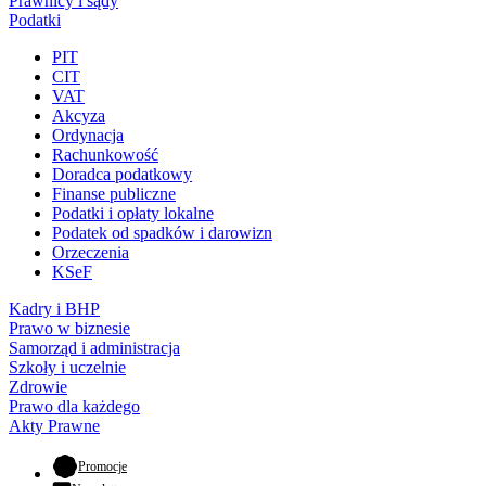
Prawnicy i sądy
Podatki
PIT
CIT
VAT
Akcyza
Ordynacja
Rachunkowość
Doradca podatkowy
Finanse publiczne
Podatki i opłaty lokalne
Podatek od spadków i darowizn
Orzeczenia
KSeF
Kadry i BHP
Prawo w biznesie
Samorząd i administracja
Szkoły i uczelnie
Zdrowie
Prawo dla każdego
Akty Prawne
- otwiera się w nowej karcie
Promocje