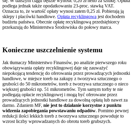
się. W dalszym ciągu będzie wynosić 0,20 zł netto za sztukę. Opłata
podlega jednak także opodatkowaniu 23-proc. stawką VAT.
Oznacza to, że wartość opłaty wynosi zatem 0,25 zł. Pobierają ją
sklepy i placówki handlowe.
Opłata recyklingowa
jest dochodem
budżetu państwa. Obecnie opłatę recyklingową przedsiębiorcy
przekazują do Ministerstwa Środowiska do połowy marca.
Konieczne uszczelnienie systemu
Jak tłumaczy Ministerstwo Finansów, po analizie pierwszego roku
obowiązywania opłaty recyklingowej daje się zauważyć
niepokojącą tendencję do oferowania przez prowadzących jednostki
handlowe, w miejsce toreb na zakupy z tworzywa sztucznego o
grubości do 50 mikrometrów, toreb z tworzywa sztucznego o nieco
większej grubości np. 51 mikrometrów. Tym samym torby te nie
podlegają opłacie recyklingowej i mogą być oferowane przez
prowadzących jednostki handlowe za dowolną opłatą lub nawet za
darmo. Zdaniem MF,
nie jest to działanie korzystne z punktu
widzenia zapobiegania powstawaniu odpadów
. Pomimo pewnej
redukcji ilości lekkich toreb z tworzywa sztucznego powoduje to
wzrost liczby wprowadzanych do obrotu toreb grubszych.