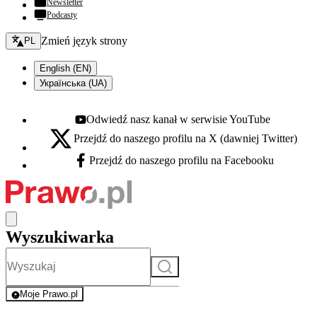
Newsletter
Podcasty
Zmień język - bieżący:
Zmień język strony
PL
English (EN)
Українська (UA)
Odwiedź nasz kanał w serwisie YouTube
Youtube - otwiera się w nowej karcie
Przejdź do naszego profilu na X (dawniej Twitter)
X - otwiera się w nowej karcie
Przejdź do naszego profilu na Facebooku
Facebook - otwiera się w nowej karcie
Wyszukiwarka
Szukaj
Moje Prawo.pl
- rejestracja i logowanie do serwisu