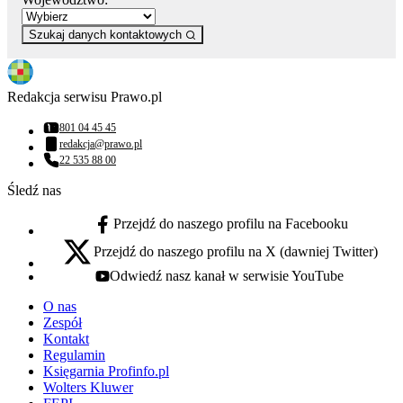
Szukaj danych kontaktowych
Redakcja serwisu Prawo.pl
801 04 45 45
Numer telefonu:
redakcja@prawo.pl
Adres email:
22 535 88 00
Numer telefonu:
Śledź nas
Przejdź do naszego profilu na Facebooku
facebook - otwiera się w nowej karcie
Przejdź do naszego profilu na X (dawniej Twitter)
x - otwiera się w nowej karcie
Odwiedź nasz kanał w serwisie YouTube
youtube - otwiera się w nowej karcie
O nas
Zespół
Kontakt
Regulamin
Księgarnia Profinfo.pl
Wolters Kluwer