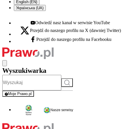
English (EN)
Українська (UA)
Odwiedź nasz kanał w serwisie YouTube
Youtube - otwiera się w nowej karcie
Przejdź do naszego profilu na X (dawniej Twitter)
X - otwiera się w nowej karcie
Przejdź do naszego profilu na Facebooku
Facebook - otwiera się w nowej karcie
Wyszukiwarka
Szukaj
Moje Prawo.pl
- rejestracja i logowanie do serwisu
Nasze serwisy