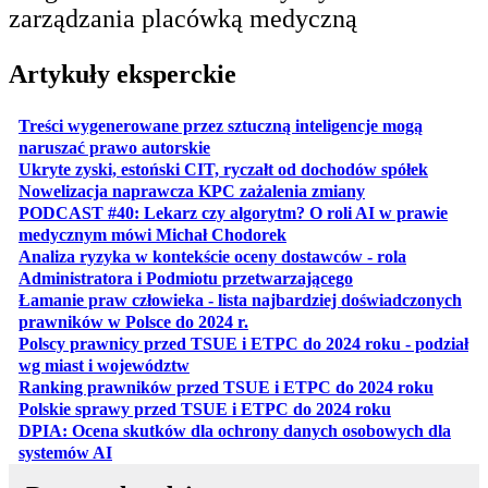
zarządzania placówką medyczną
Artykuły eksperckie
Treści wygenerowane przez sztuczną inteligencje mogą
otwiera się w nowej karcie
naruszać prawo autorskie
otwiera 
Ukryte zyski, estoński CIT, ryczałt od dochodów spółek
otwiera się w no
Nowelizacja naprawcza KPC zażalenia zmiany
PODCAST #40: Lekarz czy algorytm? O roli AI w prawie
otwiera się w nowej karcie
medycznym mówi Michał Chodorek
Analiza ryzyka w kontekście oceny dostawców - rola
otwiera się w nowe
Administratora i Podmiotu przetwarzającego
Łamanie praw człowieka - lista najbardziej doświadczonych
otwiera się w nowej karcie
prawników w Polsce do 2024 r.
Polscy prawnicy przed TSUE i ETPC do 2024 roku - podział
otwiera się w nowej karcie
wg miast i województw
otwiera
Ranking prawników przed TSUE i ETPC do 2024 roku
otwiera się w
Polskie sprawy przed TSUE i ETPC do 2024 roku
DPIA: Ocena skutków dla ochrony danych osobowych dla
otwiera się w nowej karcie
systemów AI