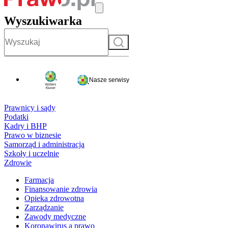
Wyszukiwarka
Szukaj
Nasze serwisy
Prawnicy i sądy
Podatki
Kadry i BHP
Prawo w biznesie
Samorząd i administracja
Szkoły i uczelnie
Zdrowie
Farmacja
Finansowanie zdrowia
Opieka zdrowotna
Zarządzanie
Zawody medyczne
Koronawirus a prawo