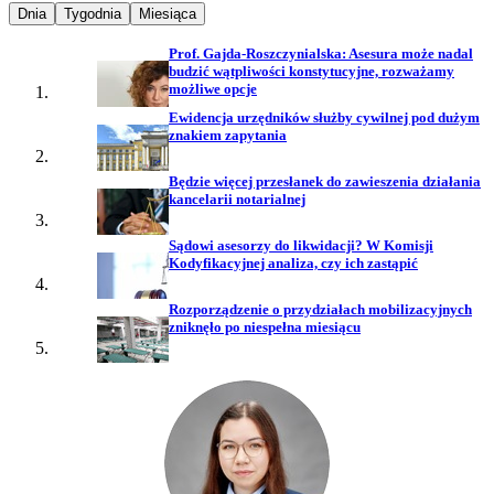
Najpopularniejsze wiadomości z
Najpopularniejsze wiadomości z
Najpopularniejsze wiadomości z
Dnia
Tygodnia
Miesiąca
Prof. Gajda-Roszczynialska: Asesura może nadal
budzić wątpliwości konstytucyjne, rozważamy
możliwe opcje
Ewidencja urzędników służby cywilnej pod dużym
znakiem zapytania
Będzie więcej przesłanek do zawieszenia działania
kancelarii notarialnej
Sądowi asesorzy do likwidacji? W Komisji
Kodyfikacyjnej analiza, czy ich zastąpić
Rozporządzenie o przydziałach mobilizacyjnych
zniknęło po niespełna miesiącu