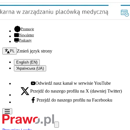
- otwiera się w nowej karcie
Promocje
Newsletter
Podcasty
Zmień język - bieżący:
Zmień język strony
PL
English (EN)
Українська (UA)
Odwiedź nasz kanał w serwisie YouTube
Youtube - otwiera się w nowej karcie
Przejdź do naszego profilu na X (dawniej Twitter)
X - otwiera się w nowej karcie
Przejdź do naszego profilu na Facebooku
Facebook - otwiera się w nowej karcie