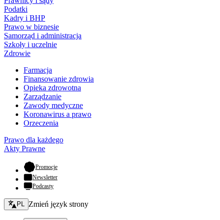
Prawnicy i sądy
Podatki
Kadry i BHP
Prawo w biznesie
Samorząd i administracja
Szkoły i uczelnie
Zdrowie
Farmacja
Finansowanie zdrowia
Opieka zdrowotna
Zarządzanie
Zawody medyczne
Koronawirus a prawo
Orzeczenia
Prawo dla każdego
Akty Prawne
- otwiera się w nowej karcie
Promocje
Newsletter
Podcasty
Zmień język - bieżący:
Zmień język strony
PL