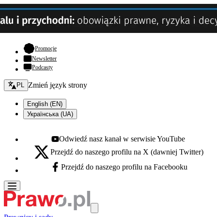
- otwiera się w nowej karcie
Promocje
Newsletter
Podcasty
Zmień język - bieżący:
Zmień język strony
PL
English (EN)
Українська (UA)
Odwiedź nasz kanał w serwisie YouTube
Youtube - otwiera się w nowej karcie
Przejdź do naszego profilu na X (dawniej Twitter)
X - otwiera się w nowej karcie
Przejdź do naszego profilu na Facebooku
Facebook - otwiera się w nowej karcie