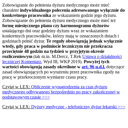
Zobowiązanie do pełnienia dyżuru medycznego może mieć
charakter
indywidualnego polecenia adresowanego wyłącznie do
konkretnego pracownika
ze wskazaniem godzin jego dyżuru.
Zobowiązanie do pełnienia dyżuru medycznego może mieć też
formę miesięcznego planu czy harmonogramu dyżurów
ustalającego dni oraz godziny dyżuru wraz ze wskazaniem
konkretnych pracowników, którzy mają w oznaczonych dniach i
godzinach pełnić dyżur.
Te reguły obowiązują jednak wyłącznie
wtedy, gdy praca w podmiocie leczniczym nie przekracza
przeciętnie 48 godzin na tydzień w przyjętym okresie
rozliczeniowym
(tak m.in. M.Dercz, T.Rek
Ustawa o działalności
leczniczej Komentarz
, Wyd III, WKP 2019).
Powyżej tych
wartości obowiązują zasady określone w
art. 96 u.d.l.
dotyczące
zasad obowiązujących po wyrażeniu przez pracownika zgody na
pracę w przekroczonym wymiarze czasu pracy.
Czytaj w LEX:
Obliczenie wynagrodzenia za czas dyżuru
medycznego odbywanego bezpośrednio po pracy zakończonej w
podstawowym czasie >>>
Czytaj w LEX:
Dyżury medyczne - telefoniczny dyżur lekarski >>>