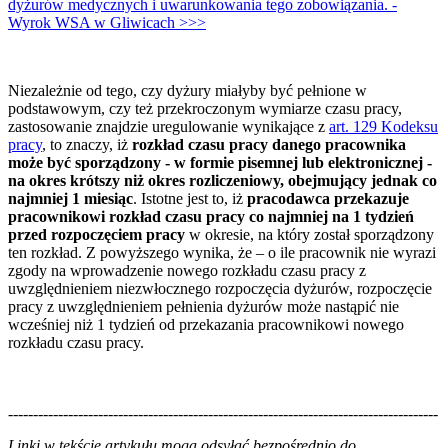
dyżurów medycznych i uwarunkowania tego zobowiązania. -
Wyrok WSA w Gliwicach >>>
Niezależnie od tego, czy dyżury miałyby być pełnione w
podstawowym, czy też przekroczonym wymiarze czasu pracy,
zastosowanie znajdzie uregulowanie wynikające z
art. 129 Kodeksu
pracy
, to znaczy, iż
rozkład czasu pracy danego pracownika
może być sporządzony - w formie pisemnej lub elektronicznej -
na okres krótszy niż okres rozliczeniowy, obejmujący jednak co
najmniej 1 miesiąc
. Istotne jest to, iż
pracodawca przekazuje
pracownikowi rozkład czasu pracy co najmniej na 1 tydzień
przed rozpoczęciem pracy
w okresie, na który został sporządzony
ten rozkład. Z powyższego wynika, że – o ile pracownik nie wyrazi
zgody na wprowadzenie nowego rozkładu czasu pracy z
uwzględnieniem niezwłocznego rozpoczęcia dyżurów, rozpoczęcie
pracy z uwzględnieniem pełnienia dyżurów może nastąpić nie
wcześniej niż 1 tydzień od przekazania pracownikowi nowego
rozkładu czasu pracy.
--------------------------------------------------------------------------------------
--------------------------------------------------------
Linki w tekście artykułu mogą odsyłać bezpośrednio do