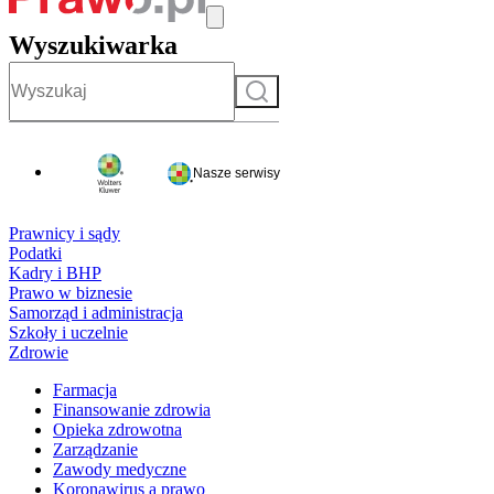
Wyszukiwarka
Szukaj
Nasze serwisy
Prawnicy i sądy
Podatki
Kadry i BHP
Prawo w biznesie
Samorząd i administracja
Szkoły i uczelnie
Zdrowie
Farmacja
Finansowanie zdrowia
Opieka zdrowotna
Zarządzanie
Zawody medyczne
Koronawirus a prawo