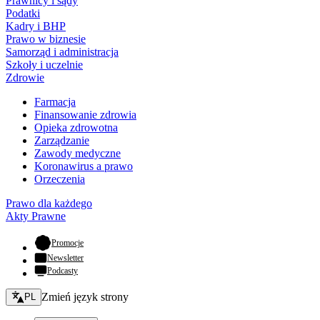
Prawnicy i sądy
Podatki
Kadry i BHP
Prawo w biznesie
Samorząd i administracja
Szkoły i uczelnie
Zdrowie
Farmacja
Finansowanie zdrowia
Opieka zdrowotna
Zarządzanie
Zawody medyczne
Koronawirus a prawo
Orzeczenia
Prawo dla każdego
Akty Prawne
- otwiera się w nowej karcie
Promocje
Newsletter
Podcasty
Zmień język - bieżący:
Zmień język strony
PL