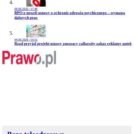
04.08.2026 | 17:48
Przejdź do artykułu:
RPO o noweli ustawy o ochronie zdrowia psychicznego – wymaga
dalszych prac
04.08.2026 | 14:51
Przejdź do artykułu:
Rząd przyjął projekt ustawy znoszący całkowity zakaz reklamy aptek