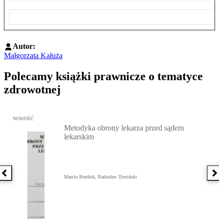
Autor:
Małgorzata Kałuża
Polecamy książki prawnicze o tematyce
zdrowotnej
Przejdź do: Metodyka obrony lekarza przed sądem lekarskim, Marc
NOWOŚĆ
Metodyka obrony lekarza przed sądem
lekarskim
Poprzednia książka
N
Marcin Burdzik, Radosław Tymiński