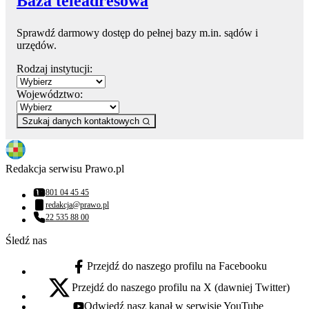
Baza teleadresowa
Sprawdź darmowy dostęp do pełnej bazy m.in. sądów i
urzędów.
Rodzaj instytucji:
Województwo:
Szukaj danych kontaktowych
Redakcja serwisu Prawo.pl
801 04 45 45
Numer telefonu:
redakcja@prawo.pl
Adres email:
22 535 88 00
Numer telefonu:
Śledź nas
Przejdź do naszego profilu na Facebooku
facebook - otwiera się w nowej karcie
Przejdź do naszego profilu na X (dawniej Twitter)
x - otwiera się w nowej karcie
Odwiedź nasz kanał w serwisie YouTube