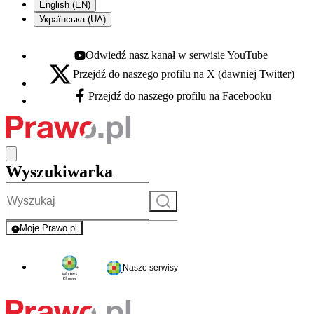
English (EN)
Українська (UA)
Odwiedź nasz kanał w serwisie YouTube
Youtube - otwiera się w nowej karcie
Przejdź do naszego profilu na X (dawniej Twitter)
X - otwiera się w nowej karcie
Przejdź do naszego profilu na Facebooku
Facebook - otwiera się w nowej karcie
Wyszukiwarka
Szukaj
Moje Prawo.pl
- rejestracja i logowanie do serwisu
Nasze serwisy