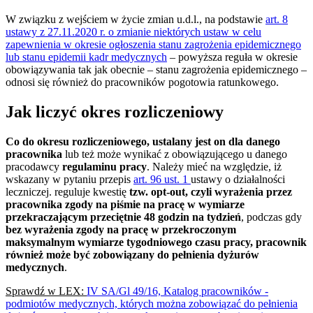
W związku z wejściem w życie zmian u.d.l., na podstawie
art. 8
ustawy z 27.11.2020 r. o zmianie niektórych ustaw w celu
zapewnienia w okresie ogłoszenia stanu zagrożenia epidemicznego
lub stanu epidemii kadr medycznych
– powyższa reguła w okresie
obowiązywania tak jak obecnie – stanu zagrożenia epidemicznego –
odnosi się również do pracowników pogotowia ratunkowego.
Jak liczyć okres rozliczeniowy
Co do okresu rozliczeniowego, ustalany jest on dla danego
pracownika
lub też może wynikać z obowiązującego u danego
pracodawcy
regulaminu pracy
. Należy mieć na względzie, iż
wskazany w pytaniu przepis
art. 96 ust. 1
ustawy o działalności
leczniczej. reguluje kwestię
tzw. opt-out, czyli wyrażenia przez
pracownika zgody na piśmie na pracę w wymiarze
przekraczającym przeciętnie 48 godzin na tydzień
, podczas gdy
bez wyrażenia zgody na pracę w przekroczonym
maksymalnym wymiarze tygodniowego czasu pracy, pracownik
również może być zobowiązany do pełnienia dyżurów
medycznych
.
Sprawdź w LEX:
IV SA/Gl 49/16, Katalog pracowników -
podmiotów medycznych, których można zobowiązać do pełnienia