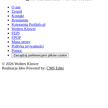
youtube - otwiera się w nowej karcie
O nas
Zespół
Kontakt
Regulamin
Księgarnia Profinfo.pl
Wolters Kluwer
FEPI
FPOP
Mapa strony
Polityka prywatności
Pomoc
Zarządzaj preferencjami plików cookie
© 2026 Wolters Kluwer
Realizacja Ideo Powered by:
CMS Edito