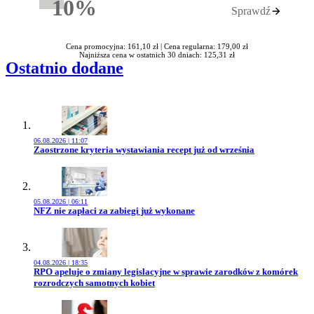
10%
Sprawdź
Rabatu
Cena promocyjna: 161,10 zł |
Cena regularna: 179,00 zł
Najniższa cena w ostatnich 30 dniach: 125,31 zł
Ostatnio dodane
06.08.2026 | 11:07
Przejdź do artykułu:
Zaostrzone kryteria wystawiania recept już od września
05.08.2026 | 06:11
Przejdź do artykułu:
NFZ nie zapłaci za zabiegi już wykonane
04.08.2026 | 18:35
Przejdź do artykułu:
RPO apeluje o zmiany legislacyjne w sprawie zarodków z komórek
rozrodczych samotnych kobiet