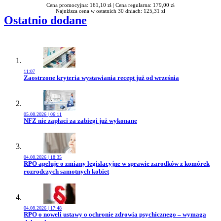
Cena promocyjna: 161,10 zł |
Cena regularna: 179,00 zł
Najniższa cena w ostatnich 30 dniach: 125,31 zł
Ostatnio dodane
11:07
Przejdź do artykułu:
Zaostrzone kryteria wystawiania recept już od września
05.08.2026 | 06:11
Przejdź do artykułu:
NFZ nie zapłaci za zabiegi już wykonane
04.08.2026 | 18:35
Przejdź do artykułu:
RPO apeluje o zmiany legislacyjne w sprawie zarodków z komórek
rozrodczych samotnych kobiet
04.08.2026 | 17:48
Przejdź do artykułu:
RPO o noweli ustawy o ochronie zdrowia psychicznego – wymaga