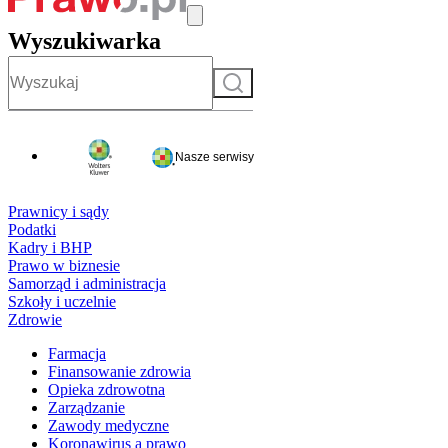
Wyszukiwarka
Szukaj
Nasze serwisy
Prawnicy i sądy
Podatki
Kadry i BHP
Prawo w biznesie
Samorząd i administracja
Szkoły i uczelnie
Zdrowie
Farmacja
Finansowanie zdrowia
Opieka zdrowotna
Zarządzanie
Zawody medyczne
Koronawirus a prawo