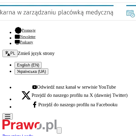
- otwiera się w nowej karcie
Promocje
Newsletter
Podcasty
Zmień język - bieżący:
Zmień język strony
PL
English (EN)
Українська (UA)
Odwiedź nasz kanał w serwisie YouTube
Youtube - otwiera się w nowej karcie
Przejdź do naszego profilu na X (dawniej Twitter)
X - otwiera się w nowej karcie
Przejdź do naszego profilu na Facebooku
Facebook - otwiera się w nowej karcie