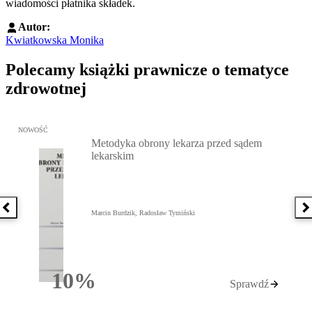
wiadomości płatnika składek.
Autor:
Kwiatkowska Monika
Polecamy książki prawnicze o tematyce
zdrowotnej
Przejdź do: Metodyka obrony lekarza przed sądem lekarskim, Marc
NOWOŚĆ
Metodyka obrony lekarza przed sądem
lekarskim
Poprzednia książka
N
Marcin Burdzik, Radosław Tymiński
10%
Sprawdź
Rabatu