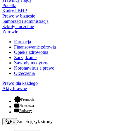
Prawnicy i sądy
Podatki
Kadry i BHP
Prawo w biznesie
Samorząd i administracja
Szkoły i uczelnie
Zdrowie
Farmacja
Finansowanie zdrowia
Opieka zdrowotna
Zarządzanie
Zawody medyczne
Koronawirus a prawo
Orzeczenia
Prawo dla każdego
Akty Prawne
- otwiera się w nowej karcie
Promocje
Newsletter
Podcasty
Zmień język - bieżący:
Zmień język strony
PL