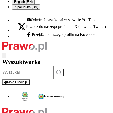
English (EN)
Українська (UA)
Odwiedź nasz kanał w serwisie YouTube
Youtube - otwiera się w nowej karcie
Przejdź do naszego profilu na X (dawniej Twitter)
X - otwiera się w nowej karcie
Przejdź do naszego profilu na Facebooku
Facebook - otwiera się w nowej karcie
Wyszukiwarka
Szukaj
Moje Prawo.pl
- rejestracja i logowanie do serwisu
Nasze serwisy