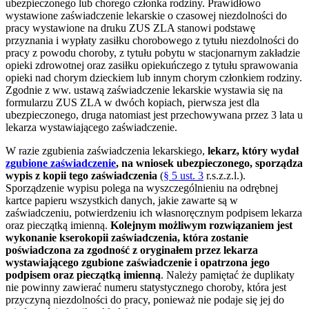
ubezpieczonego lub chorego członka rodziny. Prawidłowo
wystawione zaświadczenie lekarskie o czasowej niezdolności do
pracy wystawione na druku ZUS ZLA stanowi podstawę
przyznania i wypłaty zasiłku chorobowego z tytułu niezdolności do
pracy z powodu choroby, z tytułu pobytu w stacjonarnym zakładzie
opieki zdrowotnej oraz zasiłku opiekuńczego z tytułu sprawowania
opieki nad chorym dzieckiem lub innym chorym członkiem rodziny.
Zgodnie z ww. ustawą zaświadczenie lekarskie wystawia się na
formularzu ZUS ZLA w dwóch kopiach, pierwsza jest dla
ubezpieczonego, druga natomiast jest przechowywana przez 3 lata u
lekarza wystawiającego zaświadczenie.
W razie zgubienia zaświadczenia lekarskiego,
lekarz, który wydał
zgubione zaświadczenie
, na wniosek ubezpieczonego, sporządza
wypis z kopii tego zaświadczenia
(
§ 5 ust. 3
r.s.z.z.l.).
Sporządzenie wypisu polega na wyszczególnieniu na odrębnej
kartce papieru wszystkich danych, jakie zawarte są w
zaświadczeniu, potwierdzeniu ich własnoręcznym podpisem lekarza
oraz pieczątką imienną.
Kolejnym możliwym rozwiązaniem jest
wykonanie kserokopii zaświadczenia, która zostanie
poświadczona za zgodność z oryginałem przez lekarza
wystawiającego zgubione zaświadczenie i opatrzona jego
podpisem oraz pieczątką imienną
. Należy pamiętać że duplikaty
nie powinny zawierać numeru statystycznego choroby, która jest
przyczyną niezdolności do pracy, ponieważ nie podaje się jej do