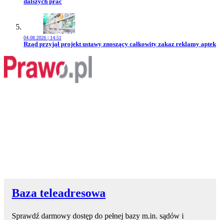
dalszych prac
04.08.2026 | 14:51
Przejdź do artykułu:
Rząd przyjął projekt ustawy znoszący całkowity zakaz reklamy aptek
Baza teleadresowa
Sprawdź darmowy dostęp do pełnej bazy m.in. sądów i