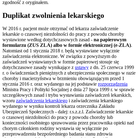
zgodność z oryginałem.
Duplikat zwolnienia lekarskiego
W 2016 r. pacjent może otrzymać od lekarza zaświadczenie
lekarskie o czasowej niezdolności do pracy z powodu choroby
wystawione według dotychczasowych zasad -
na papierowym
formularzu (ZUS ZLA) albo w formie elektronicznej (e-ZLA)
.
Natomiast od 1 stycznia 2018 r. będą wystawiane wyłącznie
zaświadczenia elektroniczne. W związku z powyższym do
zaświadczeń wystawianych w formie papierowej stosuje się
dotychczasowe zasady wynikające z
ustawy
z dn. 25 czerwca 1999
r. o świadczeniach pieniężnych z ubezpieczenia społecznego w razie
choroby i macierzyństwa w brzmieniu obowiązującym przed 1
stycznia 2016 r. oraz wydanego na jej podstawie
rozporządzenia
Ministra Pracy i Polityki Socjalnej z dnia 27 lipca 1999 r. w sprawie
szczegółowych zasad i trybu wystawiania zaświadczeń lekarskich,
wzoru
zaświadczenia lekarskiego
i zaświadczenia lekarskiego
wydanego w wyniku kontroli lekarza orzecznika Zakładu
Ubezpieczeń Społecznych - dalej: r.s.z.z.l. Zaświadczenie lekarskie
o czasowej niezdolności do pracy z powodu choroby lub
konieczności osobistego sprawowania przez pracownika opieki nad
chorym członkiem rodziny wystawia się wyłącznie po
przeprowadzeniu bezpośredniego badania stanu zdrowia