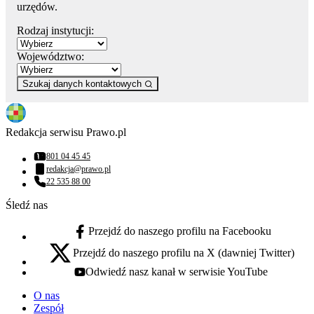
urzędów.
Rodzaj instytucji:
Województwo:
Szukaj danych kontaktowych
Redakcja serwisu Prawo.pl
801 04 45 45
Numer telefonu:
redakcja@prawo.pl
Adres email:
22 535 88 00
Numer telefonu:
Śledź nas
Przejdź do naszego profilu na Facebooku
facebook - otwiera się w nowej karcie
Przejdź do naszego profilu na X (dawniej Twitter)
x - otwiera się w nowej karcie
Odwiedź nasz kanał w serwisie YouTube
youtube - otwiera się w nowej karcie
O nas
Zespół