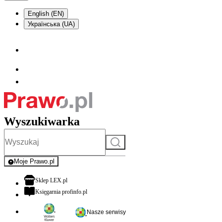
English (EN)
Українська (UA)
Wyszukiwarka
Szukaj
Moje Prawo.pl
- rejestracja i logowanie do serwisu
otwiera się w nowej karcie
Sklep LEX.pl
otwiera się w nowej karcie
Księgarnia profinfo.pl
Nasze serwisy