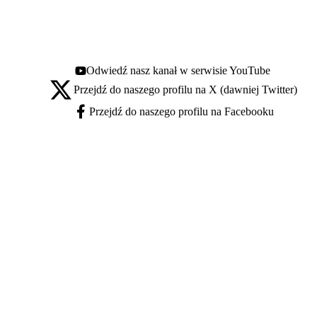
Odwiedź nasz kanał w serwisie YouTube
Youtube - otwiera się w nowej karcie
Przejdź do naszego profilu na X (dawniej Twitter)
X - otwiera się w nowej karcie
Przejdź do naszego profilu na Facebooku
Facebook - otwiera się w nowej karcie