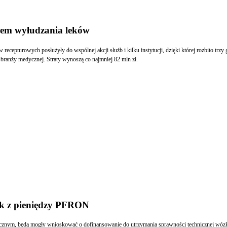
rem wyłudzania leków
ecepturowych posłużyły do wspólnej akcji służb i kilku instytucji, dzięki której rozbito tr
 branży medycznej. Straty wynoszą co najmniej 82 mln zł.
k z pieniędzy PFRON
znacznym, będą mogły wnioskować o dofinansowanie do utrzymania sprawności technicznej wó