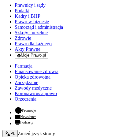
Prawnicy i sądy
Podatki
Kadry i BHP
Prawo w biznesie
Samorząd i administracja
Szkoły i uczelnie
Zdrowie
Prawo dla każdego
Akty Prawne
Moje Prawo.pl
- rejestracja i logowanie do serwisu
Farmacja
Finansowanie zdrowia
Opieka zdrowotna
Zarządzanie
Zawody medyczne
Koronawirus a prawo
Orzeczenia
- otwiera się w nowej karcie
Promocje
Newsletter
Podcasty
Zmień język - bieżący:
Zmień język strony
PL