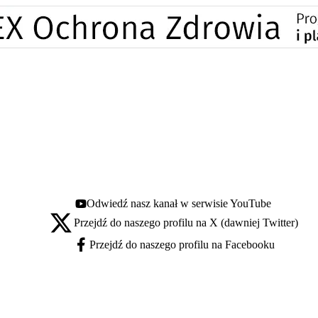
Odwiedź nasz kanał w serwisie YouTube
Youtube - otwiera się w nowej karcie
Przejdź do naszego profilu na X (dawniej Twitter)
X - otwiera się w nowej karcie
Przejdź do naszego profilu na Facebooku
Facebook - otwiera się w nowej karcie