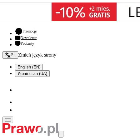
- otwiera się w nowej karcie
Promocje
Newsletter
Podcasty
Zmień język - bieżący:
Zmień język strony
PL
English (EN)
Українська (UA)