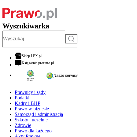
Wyszukiwarka
Szukaj
otwiera się w nowej karcie
Sklep LEX.pl
otwiera się w nowej karcie
Księgarnia profinfo.pl
Nasze serwisy
Prawnicy i sądy
Podatki
Kadry i BHP
Prawo w biznesie
Samorząd i administracja
Szkoły i uczelnie
Zdrowie
Prawo dla każdego
Akty Prawne