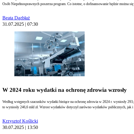
Osób Niepełnosprawnych poszerza program. Co istotne, o dofinansowanie będzie można się sta
Beata Dązbłaż
31.07.2025 | 07:30
W 2024 roku wydatki na ochronę zdrowia wzrosły
Według wstępnych szacunków wydatki bieżące na ochronę zdrowia w 2024 r. wyniosły 293,6 
to wyniosły 246,6 mld zł. Wzrost wydatków dotyczył zarówno wydatków publicznych, jak i
Krzysztof Koślicki
30.07.2025 | 13:50