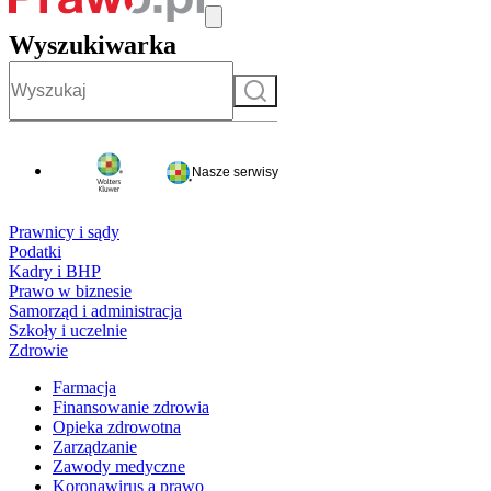
Wyszukiwarka
Szukaj
Nasze serwisy
Prawnicy i sądy
Podatki
Kadry i BHP
Prawo w biznesie
Samorząd i administracja
Szkoły i uczelnie
Zdrowie
Farmacja
Finansowanie zdrowia
Opieka zdrowotna
Zarządzanie
Zawody medyczne
Koronawirus a prawo