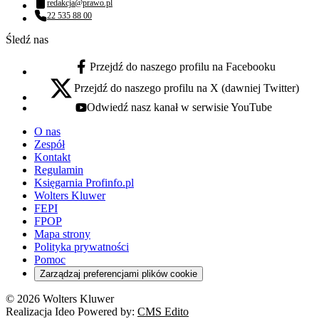
redakcja@prawo.pl
Adres email:
22 535 88 00
Numer telefonu:
Śledź nas
Przejdź do naszego profilu na Facebooku
facebook - otwiera się w nowej karcie
Przejdź do naszego profilu na X (dawniej Twitter)
x - otwiera się w nowej karcie
Odwiedź nasz kanał w serwisie YouTube
youtube - otwiera się w nowej karcie
O nas
Zespół
Kontakt
Regulamin
Księgarnia Profinfo.pl
Wolters Kluwer
FEPI
FPOP
Mapa strony
Polityka prywatności
Pomoc
Zarządzaj preferencjami plików cookie
© 2026 Wolters Kluwer
Realizacja Ideo Powered by:
CMS Edito