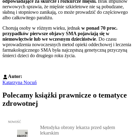
odpowiadające za skurcze i rozkurcze mięśni.
Brak impulsów
nerwowych sprawia, że mięśnie szkieletowe nie są pobudzane,
słabną i stopniowo zanikają, co może prowadzić do częściowego
albo całkowitego paraliżu.
Chorują osoby w różnym wieku, jednak
w ponad 70 proc.
przypadków pierwsze objawy SMA pojawiają się w
niemowlęctwie lub we wczesnym dzieciństwie
. Do czasu
wprowadzenia nowoczesnych metod opieki oddechowej i leczenia
farmakologicznego SMA była najczęstszą genetyczną przyczyną
śmierci dzieci do drugiego roku życia.
Autor:
Katarzyna Nocuń
Polecamy książki prawnicze o tematyce
zdrowotnej
Przejdź do: Metodyka obrony lekarza przed sądem lekarskim, Marc
NOWOŚĆ
Metodyka obrony lekarza przed sądem
lekarskim