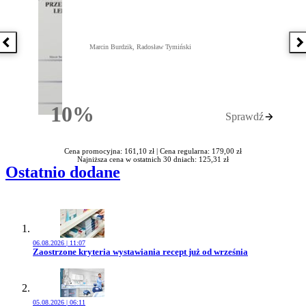
Poprzednia książka
N
Marcin Burdzik, Radosław Tymiński
10%
Sprawdź
Rabatu
Cena promocyjna: 161,10 zł |
Cena regularna: 179,00 zł
Najniższa cena w ostatnich 30 dniach: 125,31 zł
Ostatnio dodane
06.08.2026 | 11:07
Przejdź do artykułu:
Zaostrzone kryteria wystawiania recept już od września
05.08.2026 | 06:11