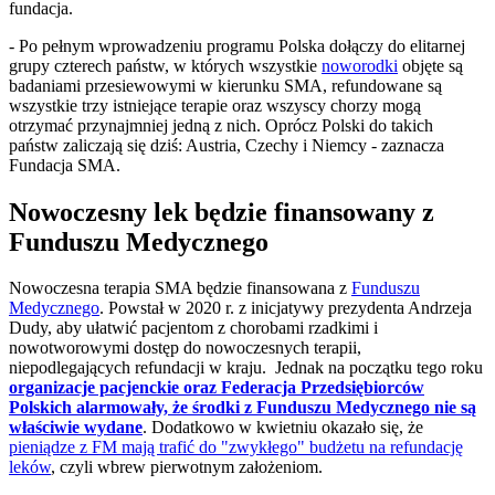
fundacja.
- Po pełnym wprowadzeniu programu Polska dołączy do elitarnej
grupy czterech państw, w których wszystkie
noworodki
objęte są
badaniami przesiewowymi w kierunku SMA, refundowane są
wszystkie trzy istniejące terapie oraz wszyscy chorzy mogą
otrzymać przynajmniej jedną z nich. Oprócz Polski do takich
państw zaliczają się dziś: Austria, Czechy i Niemcy - zaznacza
Fundacja SMA.
Nowoczesny lek będzie finansowany z
Funduszu Medycznego
Nowoczesna terapia SMA będzie finansowana z
Funduszu
Medycznego
. Powstał w 2020 r. z inicjatywy prezydenta Andrzeja
Dudy, aby ułatwić pacjentom z chorobami rzadkimi i
nowotworowymi dostęp do nowoczesnych terapii,
niepodlegających refundacji w kraju. Jednak na początku tego roku
organizacje pacjenckie oraz Federacja Przedsiębiorców
Polskich alarmowały, że środki z Funduszu Medycznego nie są
właściwie wydane
. Dodatkowo w kwietniu okazało się, że
pieniądze z FM mają trafić do "zwykłego" budżetu na refundację
leków
, czyli wbrew pierwotnym założeniom.