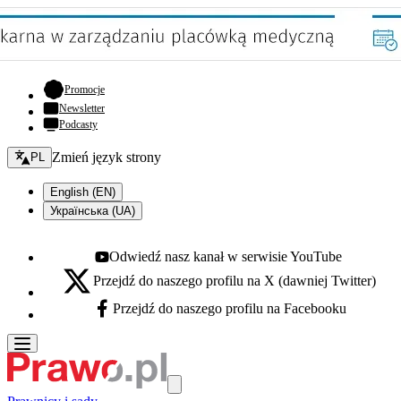
- otwiera się w nowej karcie
Promocje
Newsletter
Podcasty
Zmień język - bieżący:
Zmień język strony
PL
English (EN)
Українська (UA)
Odwiedź nasz kanał w serwisie YouTube
Youtube - otwiera się w nowej karcie
Przejdź do naszego profilu na X (dawniej Twitter)
X - otwiera się w nowej karcie
Przejdź do naszego profilu na Facebooku
Facebook - otwiera się w nowej karcie