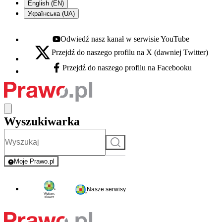
English (EN)
Українська (UA)
Odwiedź nasz kanał w serwisie YouTube
Youtube - otwiera się w nowej karcie
Przejdź do naszego profilu na X (dawniej Twitter)
X - otwiera się w nowej karcie
Przejdź do naszego profilu na Facebooku
Facebook - otwiera się w nowej karcie
Wyszukiwarka
Szukaj
Moje Prawo.pl
- rejestracja i logowanie do serwisu
Nasze serwisy