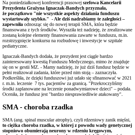
Na poniedziałkowej konferencji prasowej
szefowa Kancelarii
Prezydenta Grażyna Ignaczak-Bandych przyznała,
że początkowo "nie wszystkie aspekty działania funduszu
wystartowały szybko."
- Ale dziś nadrabiamy te zaległości –
zapewniła
odnosząc się do nowej terapii SMA, która będzie
finansowana z tych środków. Wyraziła też nadzieję, że zrealizowane
zostaną kolejne elementy finansowania zawarte w funduszu, m.in.
rozstrzygnięcie konkursu na rozbudowę i inwestycje w szpitale
pediatryczne.
Ignaczak-Bandych dodała, że prezydent jest ciągle bardzo
zainteresowany kwestią Funduszu Medycznego, mimo że znajduje
się on w gestii MZ. - Mamy nadzieję, że już dziś fundusz będzie w
pełni realizował zadania, które przed nim stoją – zaznaczyła.
Podkreśliła, że dzięki funduszowi już udało się sfinansować w 2021
r. m.in. leczenie 7 tys. pacjentów za granicą. "Przekroczyliśmy
środki zaplanowane na leczenie ponadwymiarowe dzieci" – podała.
Oceniła, że fundusz jest "bardzo niesprawiedliwie atakowany".
SMA - choroba rzadka
SMA (ang. spinal muscular atrophy), czyli rdzeniowy zanik mięśni,
to ciężka choroba rzadka, w której z powodu wady genetycznej
stopniowo obumierają neurony w rdzeniu kręgowym,