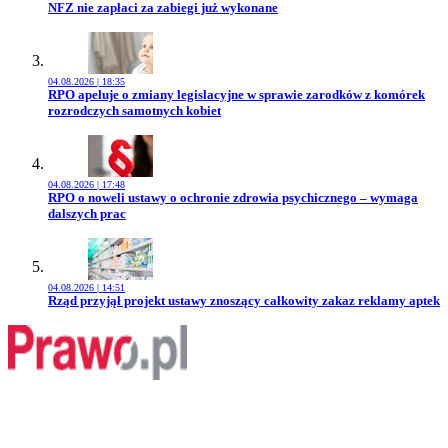
Przejdź do artykułu:
NFZ nie zapłaci za zabiegi już wykonane
04.08.2026 | 18:35
Przejdź do artykułu:
RPO apeluje o zmiany legislacyjne w sprawie zarodków z komórek
rozrodczych samotnych kobiet
04.08.2026 | 17:48
Przejdź do artykułu:
RPO o noweli ustawy o ochronie zdrowia psychicznego – wymaga
dalszych prac
04.08.2026 | 14:51
Przejdź do artykułu:
Rząd przyjął projekt ustawy znoszący całkowity zakaz reklamy aptek